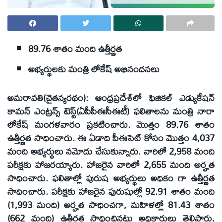
89.76 శాతం మంది ఉత్తీర్ణత
అభ్యర్థులకు మంత్రి లోకేష్ అభినందనలు
అమరావతి(చైతన్యరథం): ఆంధ్రప్రదేశ్‌లో ఫిజికల్ ఎడ్యుకేషన్
కామన్ ఎంట్రన్స్ టెస్ట్(ఏపీపీఈసీఈటీ) ఫలితాలను మంత్రి నారా
లోకేష్ మంగళవారం ప్రకటించారు. మొత్తం 89.76 శాతం
ఉత్తీర్ణత సాధించారు. ఈ ఏడాది పీఈసెట్ కోసం మొత్తం 4,037
మంది అభ్యర్థులు నమోదు చేసుకున్నారు. వారిలో 2,958 మంది
పరీక్షకు హాజరయ్యారు. హాజరైన వారిలో 2,655 మంది అర్హత
సాధించారు. ఫలితాల్లో పురుష అభ్యర్థులు అధికం గా ఉత్తీర్ణత
సాధించారు. పరీక్షకు హాజరైన పురుషుల్లో 92.91 శాతం మంది
(1,993 మంది) అర్హత సాధించగా, మహిళల్లో 81.43 శాతం
(662 మంది) ఉత్తీర్ణత సాధించినట్లు అధికారులు తెలిపారు.