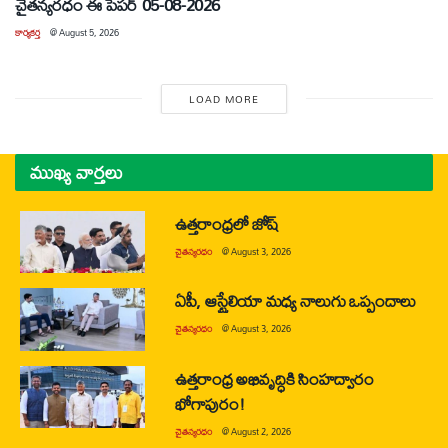
చైతన్యరధం ఈ పేపర్ 05-08-2026
కార్యకర్త
@
August 5, 2026
LOAD MORE
ముఖ్య వార్తలు
ఉత్తరాంధ్రలో జోష్
చైతన్యరధం
@
August 3, 2026
ఏపీ, ఆస్ట్రేలియా మధ్య నాలుగు ఒప్పందాలు
చైతన్యరధం
@
August 3, 2026
ఉత్తరాంధ్ర అభివృద్ధికి సింహద్వారం
భోగాపురం!
చైతన్యరధం
@
August 2, 2026