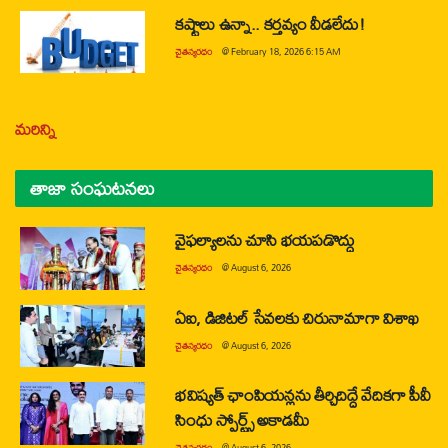
కష్టాలు ఉన్నా.. కర్తవ్యం వీడలేదు!
చైతన్యరధం
@
February 18, 2026 6:15 AM
మరిన్ని
తాజా సంఘటనలు
వైఫల్యాలను చూసి భయపడొద్దు
చైతన్యరధం
@
August 6, 2026
ఏఐ, డిజిటల్ సేవలకు చిరునామాగా విశాఖ
చైతన్యరధం
@
August 6, 2026
భవిష్యత్ ఛాంపియన్లను తీర్చిదిద్దే వేదికగా పీవీ
సింధు స్పోర్ట్స్ అకాడమీ
చైతన్యరధం
@
August 6, 2026