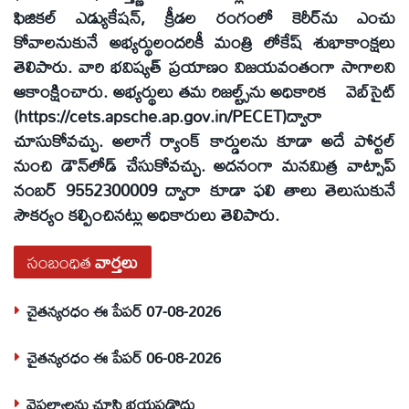
ఫిజికల్ ఎడ్యుకేషన్, క్రీడల రంగంలో కెరీర్‌ను ఎంచు
కోవాలనుకునే అభ్యర్థులందరికీ మంత్రి లోకేష్ శుభాకాంక్షలు
తెలిపారు. వారి భవిష్యత్ ప్రయాణం విజయవంతంగా సాగాలని
ఆకాంక్షించారు. అభ్యర్థులు తమ రిజల్ట్స్‌ను అధికారిక వెబ్‌సైట్
(https://cets.apsche.ap.gov.in/PECET)ద్వారా
చూసుకోవచ్చు. అలాగే ర్యాంక్ కార్డులను కూడా అదే పోర్టల్
నుంచి డౌన్‌లోడ్ చేసుకోవచ్చు. అదనంగా మనమిత్ర వాట్సాప్
నంబర్ 9552300009 ద్వారా కూడా ఫలి తాలు తెలుసుకునే
సౌకర్యం కల్పించినట్లు అధికారులు తెలిపారు.
సంబంధిత
వార్తలు
చైతన్యరధం ఈ పేపర్ 07-08-2026
చైతన్యరధం ఈ పేపర్ 06-08-2026
వైఫల్యాలను చూసి భయపడొద్దు