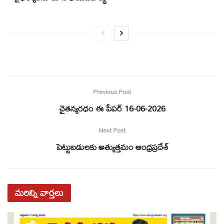
Previous Post
చైతన్యరధం ఈ పేపర్ 16-06-2026
Next Post
పెట్టుబడులకు అత్యుత్తమం ఆంధ్రప్రదేశ్
మరిన్ని
వార్తలు