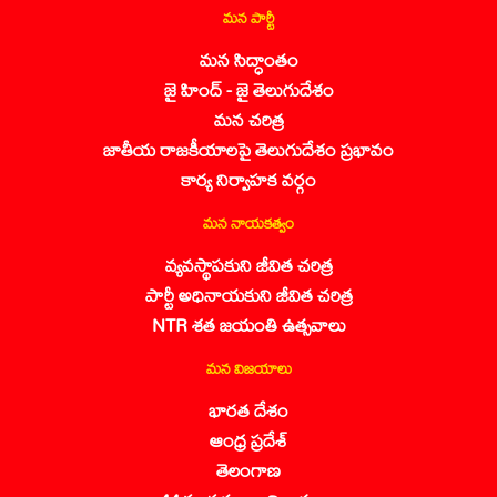
మన పార్టీ
మన సిద్ధాంతం
జై హింద్ - జై తెలుగుదేశం
మన చరిత్ర
జాతీయ రాజకీయాలపై తెలుగుదేశం ప్రభావం
కార్య నిర్వాహక వర్గం
మన నాయకత్వం
వ్యవస్థాపకుని జీవిత చరిత్ర
పార్టీ అధినాయకుని జీవిత చరిత్ర
NTR శత జయంతి ఉత్సవాలు
మన విజయాలు
భారత దేశం
ఆంధ్ర ప్రదేశ్
తెలంగాణ