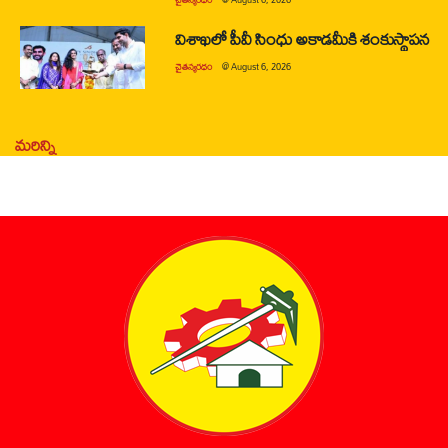
విశాఖలో పీవీ సింధు అకాడమీకి శంకుస్థాపన
చైతన్యరధం
@
August 6, 2026
మరిన్ని