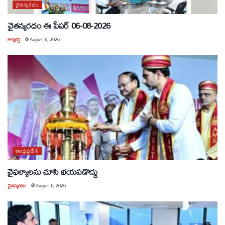
చైతన్యరధం
చైతన్యరధం ఈ పేపర్ 06-08-2026
కార్యకర్త
@
August 6, 2026
ఆంధ్రప్రదేశ్
వైఫల్యాలను చూసి భయపడొద్దు
చైతన్యరధం
@
August 6, 2026