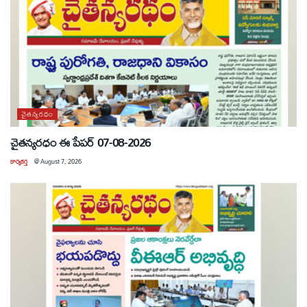
చైతన్యరధం
చైతన్యరధం ఈ పేపర్ 07-08-2026
కార్యకర్త
@
August 7, 2026