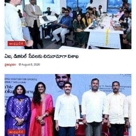
ఆంధ్రప్రదేశ్
ఏఐ, డిజిటల్ సేవలకు చిరునామాగా విశాఖ
చైతన్యరధం
@
August 6, 2026
ఆంధ్రప్రదేశ్