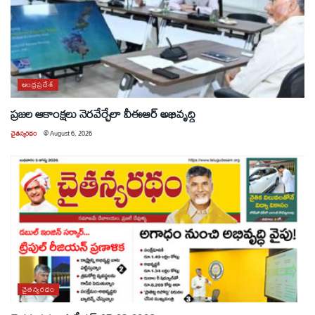
ఆంధ్రప్రదేశ్
ప్రజల ఆకాంక్షలు నెరవేర్చేలా వీఈఆర్ అభివృద్ధి
చైతన్యరధం
@
August 6, 2026
చైతన్యరధం