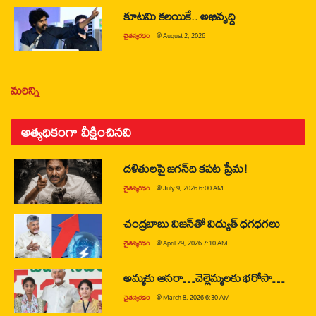
కూటమి కలయికే.. అభివృద్ధి
చైతన్యరధం
@
August 2, 2026
మరిన్ని
అత్యధికంగా వీక్షించినవి
దళితులపై జగన్‌ది కపట ప్రేమ!
చైతన్యరధం
@
July 9, 2026 6:00 AM
చంద్రబాబు విజన్‌తో విద్యుత్ ధగధగలు
చైతన్యరధం
@
April 29, 2026 7:10 AM
అమ్మకు ఆసరా…చెల్లెమ్మలకు భరోసా…
చైతన్యరధం
@
March 8, 2026 6:30 AM