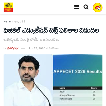
Home
ఆంధ్రప్రదేశ్
ఫిజికల్ ఎడ్యుకేషన్ టెస్ట్ ఫలితాల విడుదల
అభ్యర్థులకు మంత్రి లోకేష్ అభినందనలు
by
చైతన్యరధం
Jun 17, 2026 at 6:00am