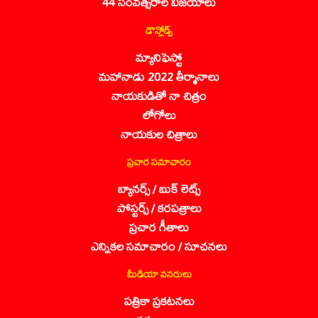
44 సంవత్సరాల విజయాలు
డౌన్లోడ్స్
మ్యానిఫెస్టో
మహానాడు 2022 తీర్మానాలు
నాయకుడితో నా చిత్రం
లోగోలు
నాయకుల చిత్రాలు
ప్రచార సమాచారం
బ్యానర్స్ / బుక్ లెట్స్
పోస్టర్స్ / కరపత్రాలు
ప్రచార గీతాలు
ఎన్నికల సమాచారం / సూచనలు
మీడియా వనరులు
పత్రికా ప్రకటనలు