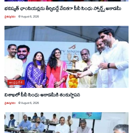
భవిష్యత్ ఛాంపియన్లను తీర్చిదిద్దే వేదికగా పీవీ సింధు స్పోర్ట్స్ అకాడమీ
చైతన్యరధం
@
August 6, 2026
ఆంధ్రప్రదేశ్
విశాఖలో పీవీ సింధు అకాడమీకి శంకుస్థాపన
చైతన్యరధం
@
August 6, 2026