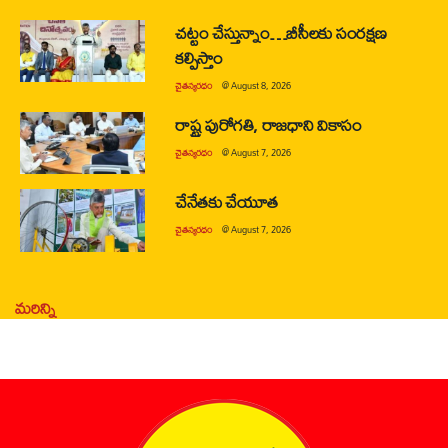
చట్టం చేస్తున్నాం…బీసీలకు సంరక్షణ
కల్పిస్తాం
చైతన్యరధం
@
August 8, 2026
రాష్ట్ర పురోగతి, రాజధాని వికాసం
చైతన్యరధం
@
August 7, 2026
చేనేతకు చేయూత
చైతన్యరధం
@
August 7, 2026
మరిన్ని