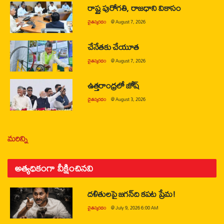
రాష్ట్ర పురోగతి, రాజధాని వికాసం
చైతన్యరధం
@
August 7, 2026
చేనేతకు చేయూత
చైతన్యరధం
@
August 7, 2026
ఉత్తరాంధ్రలో జోష్
చైతన్యరధం
@
August 3, 2026
మరిన్ని
అత్యధికంగా వీక్షించినవి
దళితులపై జగన్‌ది కపట ప్రేమ!
చైతన్యరధం
@
July 9, 2026 6:00 AM