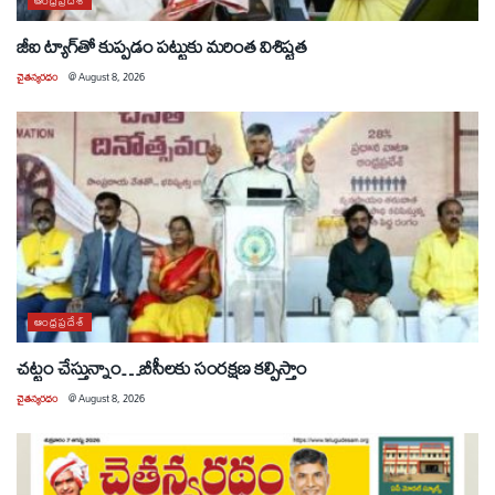
ఆంధ్రప్రదేశ్
జీఐ ట్యాగ్‌తో కుప్పడం పట్టుకు మరింత విశిష్టత
చైతన్యరధం
@
August 8, 2026
ఆంధ్రప్రదేశ్
చట్టం చేస్తున్నాం…బీసీలకు సంరక్షణ కల్పిస్తాం
చైతన్యరధం
@
August 8, 2026