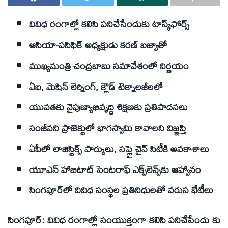
వివిధ రంగాల్లో కలిసి పనిచేసేందుకు టాస్క్‌ఫోర్స్
ఆసియా-పసిఫిక్ అధ్యక్షుడు కరణ్ బజ్వాతో
ముఖ్యమంత్రి చంద్రబాబు సమావేశంలో నిర్ణయం
ఏఐ, మెషిన్ లెర్నింగ్, క్లౌడ్ టెక్నాలజీలలో
యువతకు నైపుణ్యాభివృద్ధి శిక్షణకు ప్రతిపాదనలు
సంజీవని ప్రాజెక్టులో భాగస్వామి కావాలని విజ్ఞప్తి
ఏపీలో లాజిస్టిక్స్ పార్కులు, సప్లై చైన్ సిటీకి అవకాశాలు
యూఎన్ హాబిటాట్ సెంటరాఫ్ ఎక్స్‌లెన్స్‌కు ఆహ్వానం
సింగపూర్‌లో వివిధ సంస్థల ప్రతినిధులతో వరుస భేటీలు
సింగపూర్: వివిధ రంగాల్లో సంయుక్తంగా కలిసి పనిచేసేందు కు