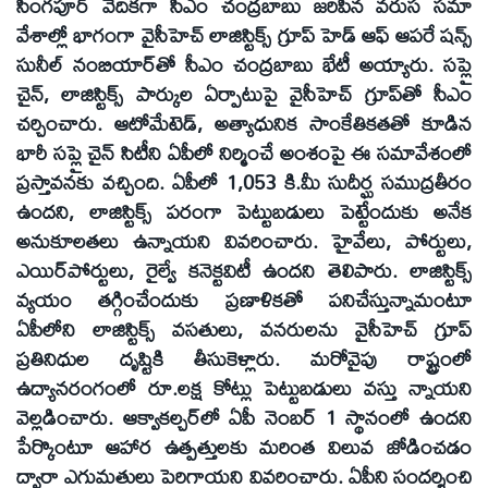
సింగపూర్ వేదికగా సీఎం చంద్రబాబు జరిపిన వరుస సమా
వేశాల్లో భాగంగా వైసీహెచ్ లాజిస్టిక్స్ గ్రూప్ హెడ్ ఆఫ్ ఆపరే షన్స్
సునీల్ నంబియార్‌తో సీఎం చంద్రబాబు భేటీ అయ్యారు. సప్లై
చైన్, లాజిస్టిక్స్ పార్కుల ఏర్పాటుపై వైసీహెచ్ గ్రూప్‌తో సీఎం
చర్చించారు. ఆటోమేటెడ్, అత్యాధునిక సాంకేతికతతో కూడిన
భారీ సప్లై చైన్ సిటీని ఏపీలో నిర్మించే అంశంపై ఈ సమావేశంలో
ప్రస్తావనకు వచ్చింది. ఏపీలో 1,053 కి.మీ సుదీర్ఘ సముద్రతీరం
ఉందని, లాజిస్టిక్స్ పరంగా పెట్టుబడులు పెట్టేందుకు అనేక
అనుకూలతలు ఉన్నాయని వివరించారు. హైవేలు, పోర్టులు,
ఎయిర్‌పోర్టులు, రైల్వే కనెక్టవిటీ ఉందని తెలిపారు. లాజిస్టిక్స్
వ్యయం తగ్గించేందుకు ప్రణాళికతో పనిచేస్తున్నామంటూ
ఏపీలోని లాజిస్టిక్స్ వసతులు, వనరులను వైసీహెచ్ గ్రూప్
ప్రతినిధుల దృష్టికి తీసుకెళ్లారు. మరోవైపు రాష్ట్రంలో
ఉద్యానరంగంలో రూ.లక్ష కోట్లు పెట్టుబడులు వస్తు న్నాయని
వెల్లడించారు. ఆక్వాకల్చర్‌లో ఏపీ నెంబర్ 1 స్థానంలో ఉందని
పేర్కొంటూ ఆహార ఉత్పత్తులకు మరింత విలువ జోడించడం
ద్వారా ఎగుమతులు పెరిగాయని వివరించారు. ఏపీని సందర్శించి