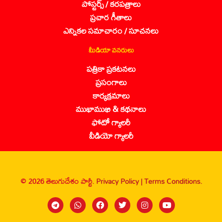
పోస్టర్స్ / కరపత్రాలు
ప్రచార గీతాలు
ఎన్నికల సమాచారం / సూచనలు
మీడియా వనరులు
పత్రికా ప్రకటనలు
ప్రసంగాలు
కార్యక్రమాలు
ముఖాముఖి & కథనాలు
ఫోటో గ్యాలరీ
వీడియో గ్యాలరీ
© 2026 తెలుగుదేశం పార్టీ.
Privacy Policy |
Terms Conditions.