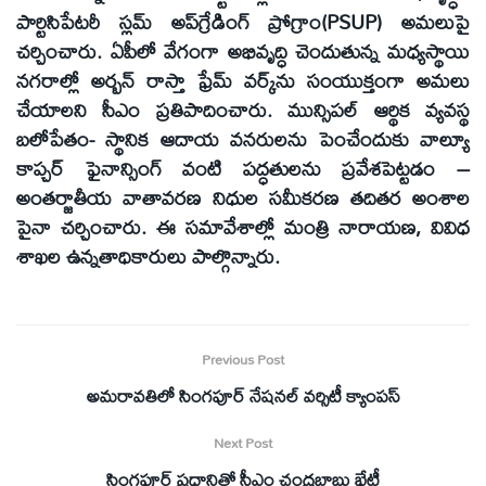
పార్టిసిపేటరీ స్లమ్ అప్‌గ్రేడింగ్ ప్రోగ్రాం(PSUP) అమలుపై
చర్చించారు. ఏపీలో వేగంగా అభివృద్ధి చెందుతున్న మధ్యస్థాయి
నగరాల్లో అర్బన్ రాస్తా ఫ్రేమ్ వర్క్‌ను సంయుక్తంగా అమలు
చేయాలని సీఎం ప్రతిపాదించారు. మున్సిపల్ ఆర్థిక వ్యవస్థ
బలోపేతం- స్థానిక ఆదాయ వనరులను పెంచేందుకు వాల్యూ
కాప్చర్ ఫైనాన్సింగ్ వంటి పద్ధతులను ప్రవేశపెట్టడం –
అంతర్జాతీయ వాతావరణ నిధుల సమీకరణ తదితర అంశాల
పైనా చర్చించారు. ఈ సమావేశాల్లో మంత్రి నారాయణ, వివిధ
శాఖల ఉన్నతాధికారులు పాల్గొన్నారు.
Previous Post
అమరావతిలో సింగపూర్ నేషనల్ వర్సిటీ క్యాంపస్
Next Post
సింగపూర్ ప్రధానితో సీఎం చంద్రబాబు భేటీ