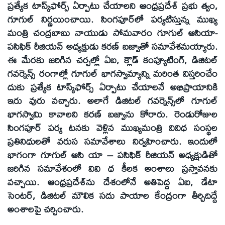
ప్రత్యేక టాస్క్‌ఫోర్స్ ఏర్పాటు చేయాలని ఆంధ్రప్రదేశ్ ప్రభు త్వం,
గూగుల్ నిర్ణయించాయి. సింగపూర్‌లో పర్యటిస్తున్న ముఖ్య
మంత్రి చంద్రబాబు నాయుడు సోమవారం గూగుల్ ఆసియా-
పసిఫిక్ రీజియన్ అధ్యక్షుడు కరణ్ బజ్వాతో సమావేశమయ్యారు.
ఈ మేరకు జరిగిన చర్చల్లో ఏఐ, క్లౌడ్ కంప్యూటింగ్, డిజిటల్
గవర్నెన్స్ రంగాల్లో గూగుల్ భాగస్వామ్యాన్ని మరింత విస్తరించేం
దుకు ప్రత్యేక టాస్క్‌ఫోర్స్ ఏర్పాటు చేయాలనే అభిప్రాయానికి
ఇరు వురు వచ్చారు. అలాగే డిజిటల్ గవర్నెన్స్‌లో గూగుల్
భాగస్వామి కావాలని కరణ్ బజ్వాను కోరారు. రెండురోజుల
సింగపూర్ పర్య టనకు వెళ్లిన ముఖ్యమంత్రి వివిధ సంస్థల
ప్రతినిధులతో వరుస సమావేశాలు నిర్వహించారు. ఇందులో
భాగంగా గూగుల్ ఆసి యా – పసిఫిక్ రీజియన్ అధ్యక్షుడితో
జరిగిన సమావేశంలో వివి ధ కీలక అంశాలు ప్రస్తావనకు
వచ్చాయి. ఆంధ్రప్రదేశ్‌ను దేశంలోనే అతిపెద్ద ఏఐ, డేటా
సెంటర్, డిజిటల్ మౌలిక సదు పాయాల కేంద్రంగా తీర్చిదిద్దే
అంశాలపై చర్చించారు.