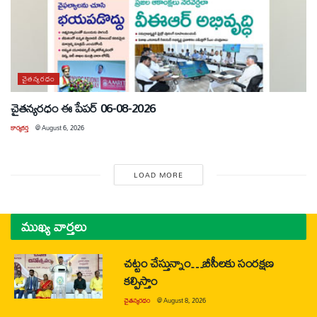
చైతన్యరధం
చైతన్యరధం ఈ పేపర్ 06-08-2026
కార్యకర్త
@
August 6, 2026
LOAD MORE
ముఖ్య వార్తలు
చట్టం చేస్తున్నాం…బీసీలకు సంరక్షణ
కల్పిస్తాం
చైతన్యరధం
@
August 8, 2026