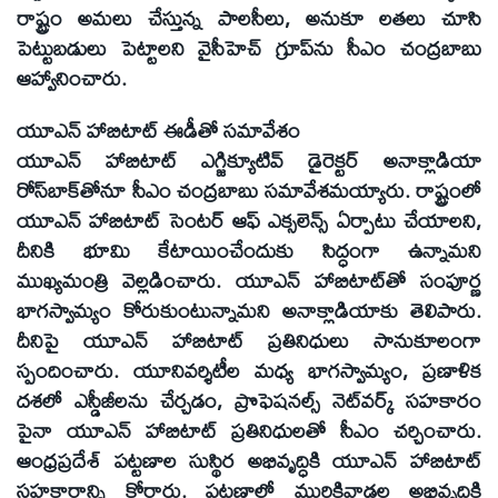
రాష్ట్రం అమలు చేస్తున్న పాలసీలు, అనుకూ లతలు చూసి
పెట్టుబడులు పెట్టాలని వైసీహెచ్ గ్రూప్‌ను సీఎం చంద్రబాబు
ఆహ్వానించారు.
యూఎన్ హాబిటాట్ ఈడీతో సమావేశం
యూఎన్ హాబిటాట్ ఎగ్జిక్యూటివ్ డైరెక్టర్ అనాక్లాడియా
రోస్‌బాక్‌తోనూ సీఎం చంద్రబాబు సమావేశమయ్యారు. రాష్ట్రంలో
యూఎన్ హాబిటాట్ సెంటర్ ఆఫ్ ఎక్సలెన్స్ ఏర్పాటు చేయాలని,
దీనికి భూమి కేటాయించేందుకు సిద్ధంగా ఉన్నామని
ముఖ్యమంత్రి వెల్లడించారు. యూఎన్ హాబిటాట్‌తో సంపూర్ణ
భాగస్వామ్యం కోరుకుంటున్నామని అనాక్లాడియాకు తెలిపారు.
దీనిపై యూఎన్ హాబిటాట్ ప్రతినిధులు సానుకూలంగా
స్పందించారు. యూనివర్శిటీల మధ్య భాగస్వామ్యం, ప్రణాళిక
దశలో ఎస్డీజీలను చేర్చడం, ప్రొఫెషనల్స్ నెట్‌వర్క్ సహకారం
పైనా యూఎన్ హాబిటాట్ ప్రతినిధులతో సీఎం చర్చించారు.
ఆంధ్రప్రదేశ్ పట్టణాల సుస్థిర అభివృద్ధికి యూఎన్ హాబిటాట్
సహకారాన్ని కోరారు. పట్టణాల్లో మురికివాడల అభివృద్ధికి