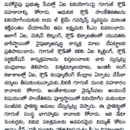
మరోవైపు ప్రభుత్వ సేవల్లో ఏఐ వినియోగంపై గూగుల్ క్లౌడ్
సహకారాన్ని కోరారు. ఆధునిక క్లౌడ్ సాంకేతికతలను
వినియోగించుకుని రియ ల్ టైమ్ గవర్నెన్స్ వ్యవస్థను మరింత
శక్తివంతం చేయాలనేది తమ లక్ష్యమని సీఎం వివరించారు.
అలాగే ఏఐ, మెషిన్ లెర్నింగ్, క్లౌడ్ టెక్నాలజీలలో యువతకు
భారీస్థాయిలో నైపుణ్యాభివృద్ధి కార్యక్ర మాలు చేపట్టాలని
ప్రతిపాదించారు. గూగుల్ క్లౌడ్‌తో కలిసి ఏఐ స్కిల్లింగ్, క్లౌడ్
సర్టిఫికేషన్ కార్యక్రమాలను విస్తరించాలని భావి స్తున్నట్లు
చంద్రబాబు తెలిపారు. విశ్వవిద్యాలయాలు, ఇంజినీ రింగ్
కళాశాలల్లో ఏఐ, క్లౌడ్ కంప్యూటింగ్ కేంద్రాల ఏర్పాటు చేసేలా
చర్యలు తీసుకుంటున్నామని..దీనికి గూగుల్ నుంచి సహకారం
కావాలని కోరారు. అంతేకాకుండా వైద్యసేవలు అందించే
విషయంలో సాంకేతికను పూర్తిస్థాయిలో వినియోగిం చుకుంటూ
సంజీవని ప్రాజెక్టు అమలు చేస్తున్నట్లు చెప్పారు. ఈ ప్రాజెక్టులో
గూగుల్ సంస్థ భాగస్వామి కావాలని కోరారు. ఇక డేటా
సెంటర్లకు, వివిధ పరిశ్రమలకు అవసరమైన విద్యుత్ కోసం
తాము గ్రీన్ ఎనర్జీ రంగాన్ని ప్రోత్సహిస్తున్నట్టు సీఎం వివరించారు.