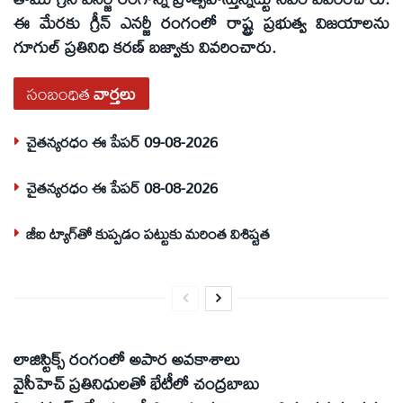
ఈ మేరకు గ్రీన్ ఎనర్జీ రంగంలో రాష్ట్ర ప్రభుత్వ విజయాలను
గూగుల్ ప్రతినిధి కరణ్ బజ్వాకు వివరించారు.
సంబంధిత
వార్తలు
చైతన్యరధం ఈ పేపర్ 09-08-2026
చైతన్యరధం ఈ పేపర్ 08-08-2026
జీఐ ట్యాగ్‌తో కుప్పడం పట్టుకు మరింత విశిష్టత
లాజిస్టిక్స్ రంగంలో అపార అవకాశాలు
వైసీహెచ్ ప్రతినిధులతో భేటీలో చంద్రబాబు