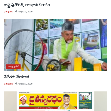
రాష్ట్ర పురోగతి, రాజధాని వికాసం
చైతన్యరధం
@
August 7, 2026
ఆంధ్రప్రదేశ్
చేనేతకు చేయూత
చైతన్యరధం
@
August 7, 2026