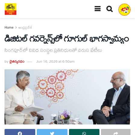
Home
ఆంధ్రప్రదేశ్
డిజిటల్ గవర్నెన్స్‌లో గూగుల్ భాగస్వామ్యం
సింగపూర్‌లో వివిధ సంస్థల ప్రతినిధులతో వరుస భేటీలు
by
చైతన్యరధం
Jun 16, 2026 at 6:50am