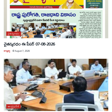
చైతన్యరధం
చైతన్యరధం ఈ పేపర్ 07-08-2026
కార్యకర్త
@
August 7, 2026
ఆంధ్రప్రదేశ్