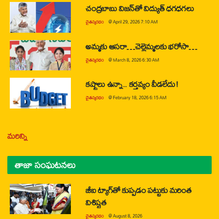
చంద్రబాబు విజన్‌తో విద్యుత్ ధగధగలు
చైతన్యరధం
@
April 29, 2026 7:10 AM
అమ్మకు ఆసరా…చెల్లెమ్మలకు భరోసా…
చైతన్యరధం
@
March 8, 2026 6:30 AM
కష్టాలు ఉన్నా.. కర్తవ్యం వీడలేదు!
చైతన్యరధం
@
February 18, 2026 6:15 AM
మరిన్ని
తాజా సంఘటనలు
జీఐ ట్యాగ్‌తో కుప్పడం పట్టుకు మరింత
విశిష్టత
చైతన్యరధం
@
August 8, 2026