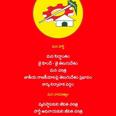
మన పార్టీ
మన సిద్ధాంతం
జై హింద్ - జై తెలుగుదేశం
మన చరిత్ర
జాతీయ రాజకీయాలపై తెలుగుదేశం ప్రభావం
కార్య నిర్వాహక వర్గం
మన నాయకత్వం
వ్యవస్థాపకుని జీవిత చరిత్ర
పార్టీ అధినాయకుని జీవిత చరిత్ర