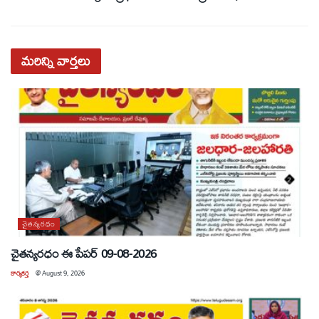
మరిన్ని
వార్తలు
చైతన్యరధం
చైతన్యరధం ఈ పేపర్ 09-08-2026
కార్యకర్త
@
August 9, 2026