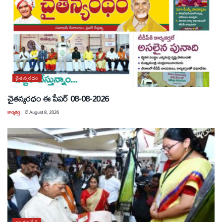
చైతన్యరధం
చైతన్యరధం ఈ పేపర్ 08-08-2026
కార్యకర్త
@
August 8, 2026