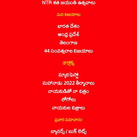
NTR శత జయంతి ఉత్సవాలు
మన విజయాలు
భారత దేశం
ఆంధ్ర ప్రదేశ్
తెలంగాణ
44 సంవత్సరాల విజయాలు
డౌన్లోడ్స్
మ్యానిఫెస్టో
మహానాడు 2022 తీర్మానాలు
నాయకుడితో నా చిత్రం
లోగోలు
నాయకుల చిత్రాలు
ప్రచార సమాచారం
బ్యానర్స్ / బుక్ లెట్స్