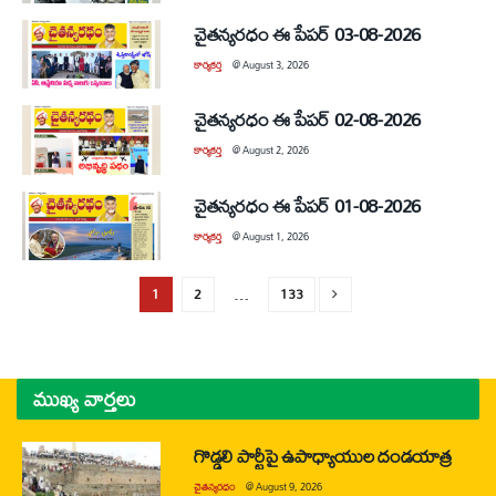
చైతన్యరధం ఈ పేపర్ 03-08-2026
కార్యకర్త
@
August 3, 2026
చైతన్యరధం ఈ పేపర్ 02-08-2026
కార్యకర్త
@
August 2, 2026
చైతన్యరధం ఈ పేపర్ 01-08-2026
కార్యకర్త
@
August 1, 2026
1
2
…
133
ముఖ్య వార్తలు
గొడ్డలి పార్టీపై ఉపాధ్యాయుల దండయాత్ర
చైతన్యరధం
@
August 9, 2026