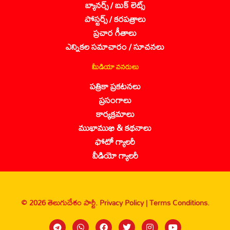
బ్యానర్స్ / బుక్ లెట్స్
పోస్టర్స్ / కరపత్రాలు
ప్రచార గీతాలు
ఎన్నికల సమాచారం / సూచనలు
మీడియా వనరులు
పత్రికా ప్రకటనలు
ప్రసంగాలు
కార్యక్రమాలు
ముఖాముఖి & కథనాలు
ఫోటో గ్యాలరీ
వీడియో గ్యాలరీ
© 2026 తెలుగుదేశం పార్టీ.
Privacy Policy |
Terms Conditions.