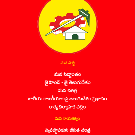
మన పార్టీ
మన సిద్ధాంతం
జై హింద్ - జై తెలుగుదేశం
మన చరిత్ర
జాతీయ రాజకీయాలపై తెలుగుదేశం ప్రభావం
కార్య నిర్వాహక వర్గం
మన నాయకత్వం
వ్యవస్థాపకుని జీవిత చరిత్ర