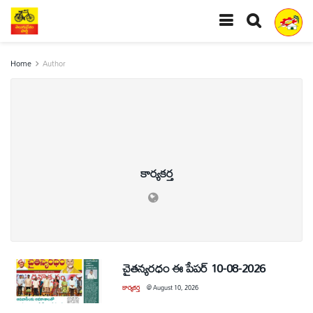
Home
Author
కార్యకర్త
చైతన్యరధం ఈ పేపర్ 10-08-2026
కార్యకర్త
@
August 10, 2026