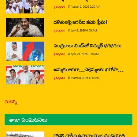
చైతన్యరధం
@
August 9, 2026 6:20 AM
దళితులపై జగన్‌ది కపట ప్రేమ!
చైతన్యరధం
@
July 9, 2026 6:00 AM
చంద్రబాబు విజన్‌తో విద్యుత్ ధగధగలు
చైతన్యరధం
@
April 29, 2026 7:10 AM
అమ్మకు ఆసరా…చెల్లెమ్మలకు భరోసా…
చైతన్యరధం
@
March 8, 2026 6:30 AM
మరిన్ని
తాజా సంఘటనలు
గొడ్డలి పార్టీపై ఉపాధ్యాయుల దండయాత్ర