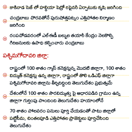
కాకినాడ సెజ్ లో హల్దియా పెట్రో రిఫైనరీ ఏర్పాటుకు కృషి జరిగింది
చంద్రబాబు చొరవతోనే పురుషోత్తపట్నం ఎత్తిపోతల నిర్మాణం
జరిగింది
రంపచోడవరంలో ఎల్ఈడీ బల్బుల తయారీ కేంద్రం నెలకొల్పి
గిరిజనులకు ఉపాధి కల్పించారు చంద్రబాబు
పశ్చిమగోదావరి జిల్లా:
రాష్ట్రంలో 100 శాతం గ్యాస్‌ కనెక్షన్లున్న మొదటి జిల్లాగా, 100 శాతం
విద్యుత్ కనెక్షన్లు ఉన్న జిల్లాగా, రాష్ట్రంలో తొలి ఒడిఎఫ్ జిల్లాగా
పశ్చిమగోదావరి జిల్లాను తీర్చిదిద్దింది తెలుగుదేశం ప్రభుత్వమే
దేశంలోనే 100 శాతం సౌరవిద్యుత్తు పై ఆధారపడిన గ్రామం ఉన్న
జిల్లాగా గుర్తింపు పొందింది తెలుగుదేశం హయాంలోనే
70 శాతం పోలవరం పనులు పూర్తి చేయడంతో పాటు జిల్లాలో
పట్టిసీమ, చింతలపూడి ఎత్తిపోతల ప్రాజెక్టులు పూర్తిచేసింది
తెలుగుదేశం