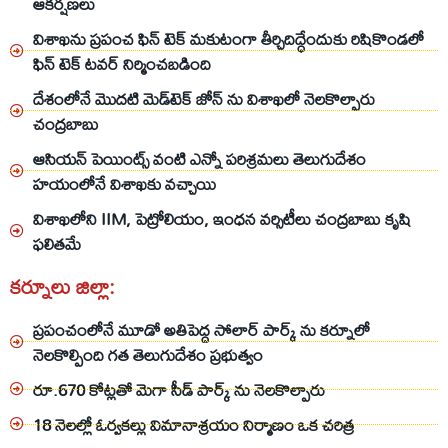
ఆకర్షణలు
విశాఖను ప్రపంచ ఫిన్ టెక్ మకుటంగా తీర్చిదిద్ధేందుకు రిషికొండలో
ఫిన్ టెక్ టవర్ నిర్మించబడింది
దేశంలోనే మొదటి మెడ్‌టెక్‌ జోన్‌ ను విశాఖలో నెలకొల్పారు
చంద్రబాబు
ఆసియన్ పెయింట్స్ వంటి ఎన్నో పరిశ్రమలు తెలుగుదేశం
హయంలోనే విశాఖకు వచ్చాయి
విశాఖలోని IIM, పెట్రోలియం, ఇంధన వర్సిటీలు చంద్రబాబు కృషి
ఫలితమే
కర్నూలు జిల్లా:
ప్రపంచంలోనే మూడో అతిపెద్ద సోలార్ పార్క్ ను కర్నూలో
నెలకొల్పింది గత తెలుగుదేశం ప్రభుత్వం
రూ.670 కోట్లతో మెగా సీడ్ పార్క్ ను నెలకొల్పారు
18 నెలల్లో ఓర్వకల్లు విమానాశ్రయం నిర్మాణం ఒక చరిత్ర