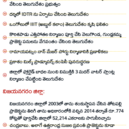
వేసింది తెలుగుదేశం ప్రభుత్వం
దర్శిలో IDTR ను ఏర్పాటు చేసింది తెలుగుదేశం
ఒంగోలులో IIIT (అబ్దుల్ కలాం) తెలుగుదేశం కృషి ఫలితం
కొరిశపాడు ఎత్తిపోతల నిర్మాణం పూర్తి చేసి వెలుగొండ, గుండ్లకమ్మ
ప్రాజెక్టు పనులను వేగవంతం చేసింది తెలుగుదేశం
రామాయపట్నం నాన్ మేజర్ పోర్టు నిర్మాణానికి ప్రణాళికలు
ప్రకాశం మిల్క్‌ ప్రొడ్యూసర్స్‌ కంపెనీ పునరుద్ధరణ
జిల్లాలో ఫ్లోరైడ్ బాధల నుంచి విముక్తికి 3 మదర్ వాటర్ ప్లాంట్ల
నిర్మాణం చేపట్టింది తెలుగుదేశం
విజయనగరం జిల్లా:
విజయనగరం జిల్లాలో 2003లో తాను శంకుస్థాపన చేసిన తోటపల్లి
ప్రాజెక్టును తిరిగి తాను అధికారంలోకి వచ్చిన 2014 తర్వాతే రూ.774
కోట్లతో పూర్తిచేసి జిల్లాలో 52,214 ఎకరాలకు సాగునీరిచ్చారు
చంద్రబాబు. అలాగే ఉత్తరాంధ్ర సుజల స్రవంతి ప్రాజెక్టును కూడా