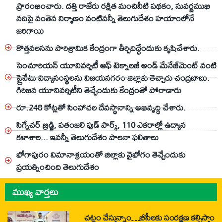
ప్రారంభించారు. దత్తి రాజేరు రక్షిత మంచినీటి పథకం, సువర్ణముఖి
నదిపై వంతెన నిర్మాణం వంటివన్నీ తెలుగుదేశం హయాంలోనే
జరిగాయి
కొత్తవలసను పారిశ్రామిక కేంద్రంగా తీర్చిదిద్ధేందుకు కృషిచేశారు.
సెంచూరియన్‌ యూనివర్సిటీ ఆఫ్‌ టెక్నాలజీ అండ్‌ మేనేజ్‌మెంట్‌ వంటి
ప్రైవేటు విద్యాసంస్థలను విజయనగరం జిల్లాకు తెచ్చారు చంద్రబాబు.
గిరిజన యూనివర్సిటీని తెచ్చేందుకు కేంద్రంతో పోరాడారు
రూ.248 కోట్లతో సింహాచల దేవస్థానాన్ని అభివృద్ధి చేశారు.
సిగ్నేచర్ బ్రిడ్జి, పతంజలి ఫుడ్ పార్క్, 110 ఎకరాల్లో ఉద్యాన
కళాశాల... ఇవన్నీ తెలుగుదేశం పాలనా ఫలితాలు
భోగాపురం విమానాశ్రయంతో జిల్లాకు వైభోగం తెచ్చేందుకు
ప్రయత్నించింది తెలుగుదేశం
ముఖ్య వార్తలు
చట్టం చేస్తున్నాం…బీసీలకు సంరక్షణ కల్పిస్తాం