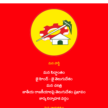
మన పార్టీ
మన సిద్ధాంతం
జై హింద్ - జై తెలుగుదేశం
మన చరిత్ర
జాతీయ రాజకీయాలపై తెలుగుదేశం ప్రభావం
కార్య నిర్వాహక వర్గం
మన నాయకత్వం