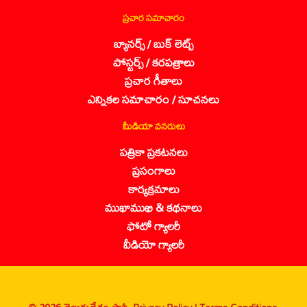
ప్రచార సమాచారం
బ్యానర్స్ / బుక్ లెట్స్
పోస్టర్స్ / కరపత్రాలు
ప్రచార గీతాలు
ఎన్నికల సమాచారం / సూచనలు
మీడియా వనరులు
పత్రికా ప్రకటనలు
ప్రసంగాలు
కార్యక్రమాలు
ముఖాముఖి & కథనాలు
ఫోటో గ్యాలరీ
వీడియో గ్యాలరీ