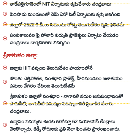
తాడేపల్లిగూడెంలో NIT ఏర్పాటుకు కృషిచేశారు చంద్రబాబు
పెదపాడు మండలంలో వెమ్ ఏరో సిటీ ఏర్పాటుకు కృషి జరిగింది
జిల్లాలో 2522 కి.మీ.ల సిమెంటు రోడ్లు తెలుగుదేశం కృషి ఫలితమే
పంటకాలువల పై సోలార్ విద్యుత్ ప్రాజెక్టులు ఏర్పాటు చేయడం
చంద్రబాబు దార్శనికతకు నిదర్శనం
శ్రీకాకుళం జిల్లా:
జిల్లాకు IIIT వచ్చింది తెలుగుదేశం హయాంలోనే
బొంతు ఎత్తిపోతల, వంశధార ప్రాజెక్ట్, హీరమండలం జలాశయం
పనులు వేగిరం చేసింది తెలుగుదేశమే
శ్రీకాకుళం జిల్లాలో వంశధార - నాగావళి నదుల అనుసంధానంతో
సాగునీటి, తాగునీటి సమస్యల పరిష్కారానికి ప్రణాళిక వేశారు
చంద్రబాబు.
ఉద్దానం సమస్యకు ఊరట కలిగిస్తూ 62 డయాలసిస్ కేంద్రాలు
నెలకొల్పారు. కిడ్నీ రోగులకు ప్రతి నెలా ఫించను ప్రారంభించారు.