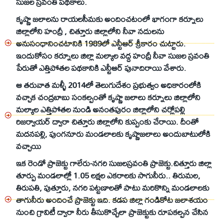
సుజల స్రవంతి పథకాలు.
కృష్ణా జలాలను రాయలసీమకు అందించటంలో భాగంగా కర్నూలు
జిల్లాలోని హంద్రీ , చిత్తూరు జిల్లాలోని నీవా నదులను
అనుసంధానించటానికి 1989లో ఎన్టీఆర్ శ్రీకారం చుట్టారు.
ఇందుకోసం కర్నూలు జిల్లా మల్యాల వద్ద హంద్రీ నీవా సుజల స్రవంతి
పేరుతో ఎత్తిపోతల పథకానికి ఎన్టీఆర్ పునాదిరాయి వేశారు.
ఆ తరువాత మళ్ళీ 2014లో తెలుగుదేశం ప్రభుత్వం అధికారంలోకి
వచ్చాక చంద్రబాబు సంకల్పంతో కృష్ణా జలాలు కర్నూలు జిల్లాలోని
మల్యాల ఎత్తిపోతల నుండి అనంతపురం జిల్లాలోని చర్లోపల్లి
రిజర్వాయర్ ద్వారా చిత్తూరు జిల్లాలోని కుప్పంకు చేరాయి. దీంతో
మదనపల్లి, పుంగనూరు మండలాలకు కృష్ణాజలాలు అందుబాటులోకి
వచ్చాయి
ఇక రెండో ప్రాజెక్టు గాలేరు-నగరి సుజలస్రవంతి ప్రాజెక్టు.చిత్తూరు జిల్లా
తూర్పు మండలాల్లో 1.05 లక్షల ఎకరాలకు సాగునీరు.. తిరుమల,
తిరుపతి, పుత్తూరు, నగరి పట్టణాలతో పాటు మరికొన్ని మండలాలకు
తాగునీరు అందించే ప్రాజెక్టు ఇది. కడప జిల్లా గండికోట జలాశయం
నుంచి గ్రావిటీ ద్వారా నీరు తీసుకొచ్చేలా ప్రాజెక్టుకు రూపకల్పన చేసిన