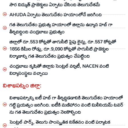
సౌర విద్యుత్ ప్రాజెక్టులు ఏర్పాటు చేసింది తెలుగుదేశమే
AHUDA ఏర్పాటు తెలుగుదేశం హయాంలోనే జరిగింది
గత తెలుగుదేశం ప్రభుత్వ హయాంలో జిల్లాను ఉద్యాన హబ్ గా
తీర్చిదిద్దింది చంద్రబాబు ప్రభుత్వం
జిల్లాలో రూ.553 కోట్లతో తాగునీటి పైపు లైన్లు, రూ.557 కోట్లతో
1856 కిమీల రోడ్లు, రూ.9,090 కోట్లతో సాగునీటి ప్రాజెక్టుల
నిర్మాణాన్ని గత తెలుగుదేశం ప్రభుత్వం చేపట్టింది
చంద్రబాబు కృషితో జిల్లాకు సెంట్రల్ వర్సిటీ, NACEN వంటి
విద్యాసంస్థలు వచ్చాయి
విశాఖపట్నం జిల్లా:
విశాఖపట్నాన్ని ఐటీ హబ్ గా తీర్చిద్దిడడానికి తెలుగుదేశం హయాంలో
గట్టి ప్రయత్నం జరిగింది. ఐటీకి మణిహారం వంటి మిలీనియమ్ టవర్
ను గత తెలుగుదేశం ప్రభుత్వం నెలకొల్పింది
సెంట్రల్ పార్క్, తెలుగు సాంస్కృతిక నికేతనం వంటి పర్యాటక