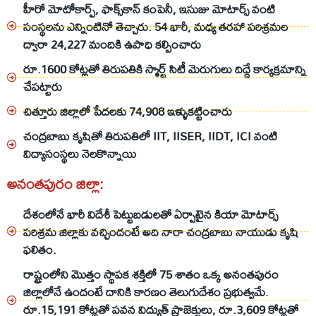
హీరో మోటోకార్ప్, ఫాక్స్‌కాన్‌ కంపెనీ, ఇసుజు మోటార్స్ వంటి
సంస్థలను ఎన్నింటినో తెచ్చారు. 54 భారీ, మధ్య తరహా పరిశ్రమల
ద్వారా 24,227 మందికి ఉపాధి కల్పించారు
రూ.1600 కోట్లతో తిరుపతికి స్మార్ట్ సిటీ మెరుగులు దిద్దే కార్యక్రమాన్ని
చేపట్టారు
చిత్తూరు జిల్లాలో పేదలకు 74,908 ఇళ్ళుకట్టించారు
చంద్రబాబు కృషితో తిరుపతిలో IIT, IISER, IIDT, ICI వంటి
విద్యాసంస్థలు నెలకొన్నాయి
అనంతపురం జిల్లా:
దేశంలోనే భారీ విదేశీ పెట్టుబడులతో ఏర్పాటైన కియా మోటార్స్
పరిశ్రమ జిల్లాకు వచ్చిందంటే అది నారా చంద్రబాబు నాయుడు కృషి
ఫలితం.
రాష్ట్రంలోని మొత్తం స్థాపక శక్తిలో 75 శాతం ఒక్క అనంతపురం
జిల్లాలోనే ఉందంటే దానికి కారణం తెలుగుదేశం ప్రభుత్వమే.
రూ.15,191 కోట్లతో పవన విద్యుత్ ప్రాజెక్టులు, రూ.3,609 కోట్లతో