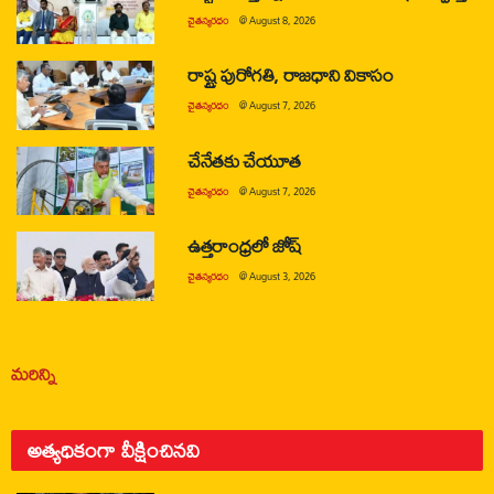
చైతన్యరధం
@
August 8, 2026
రాష్ట్ర పురోగతి, రాజధాని వికాసం
చైతన్యరధం
@
August 7, 2026
చేనేతకు చేయూత
చైతన్యరధం
@
August 7, 2026
ఉత్తరాంధ్రలో జోష్
చైతన్యరధం
@
August 3, 2026
మరిన్ని
అత్యధికంగా వీక్షించినవి