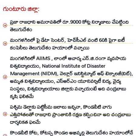
గుంటూరు జిల్లా:
ప్రజా రాజధాని అమరావతిలో రూ.9000 కోట్ల నిర్మాణాలు చేపట్టింది
తెలుగుదేశం
మంగళగిరిలో పై డేటా సెంటర్, హెచ్‌సీఎల్‌ వంటి 60కి పైగా ఐటీ
కంపెనీలు తెలుగుదేశం హయాంలో వచ్చాయి
మంగళగిరిలో AIIMS , లాంలో ఆచార్య ఎన్.జి.రంగా వ్యవసాయ
విశ్వవిద్యాలయం, National Institute of Disaster
Management (NIDM), వెల్లూర్‌ ఇనిస్టిట్యూట్‌ ఆఫ్‌ టెక్నాలజీ(విట్‌),
అమృత విశ్వవిద్యాలయం, ఎస్‌ఆర్‌ఎం యూనివర్సిటీ విద్య, వైద్య
సంస్థలు, విశ్వవిద్యాలయాలు జిల్లాకు వచ్చాయంటే అది చంద్రబాబు
కృషి ఫలితమే
పశ్చిమ డెల్టాకు పట్టిసీమ జలాలు ఇచ్చినా, కొండవీటి వాగు
ఎత్తిపోతలతో రాజధాని ప్రాంతానికి రక్షణ కల్పించినా అది చంద్రబాబు
దార్శనికత ఫలమే
కొండవీటి కోట, కోటప్ప కొండల అభివృద్ధి తెలుగుదేశం హయాంలోనే