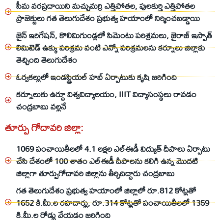
సీమ వరప్రదాయిని మచ్చుమర్రి ఎత్తిపోతల, పులకుర్తి ఎత్తిపోతల
ప్రాజెక్టులు గత తెలుగుదేశం ప్రభుత్వ హయాంలో నిర్మించబడ్డాయి
జైన్ ఇరిగేషన్, కొలిమిగుండ్లలో సిమెంటు పరిశ్రమలు, జైరాజ్ ఇస్పాత్
లిమిటెడ్ ఉక్కు పరిశ్రమ వంటి ఎన్నో పరిశ్రమలను కర్నూలు జిల్లాకు
తెచ్చింది తెలుగుదేశం
ఓర్వకల్లులో ఇండస్ట్రియల్ హబ్ ఏర్పాటుకు కృషి జరిగింది
కర్నూలుకు ఉర్దూ విశ్వవిద్యాలయం, IIIT విద్యాసంస్థలు రావడం
చంద్రబాబు వల్లనే
తూర్పు గోదావరి జిల్లా:
1069 పంచాయితీలలో 4.1 లక్షల ఎల్ఈడీ విద్యుత్ దీపాలు ఏర్పాటు
చేసి దేశంలో 100 శాతం ఎల్ఈడీ దీపాలను కలిగి ఉన్న మొదటి
జిల్లాగా తూర్పుగోదావరి జిల్లాను తీర్చిదిద్దారు చంద్రబాబు
గత తెలుగుదేశం ప్రభుత్వ హయాంలో జిల్లాలో రూ.812 కోట్లతో
1652 కి.మీ.ల రహదార్లు, రూ.314 కోట్లతో పంచాయితీలలో 1359
కి.మీ.ల రోడ్లు వేయడం జరిగింది