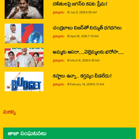
దళితులపై జగన్‌ది కపట ప్రేమ!
చైతన్యరధం
@
July 9, 2026 6:00 AM
చంద్రబాబు విజన్‌తో విద్యుత్ ధగధగలు
చైతన్యరధం
@
April 29, 2026 7:10 AM
అమ్మకు ఆసరా…చెల్లెమ్మలకు భరోసా…
చైతన్యరధం
@
March 8, 2026 6:30 AM
కష్టాలు ఉన్నా.. కర్తవ్యం వీడలేదు!
చైతన్యరధం
@
February 18, 2026 6:15 AM
మరిన్ని
తాజా సంఘటనలు