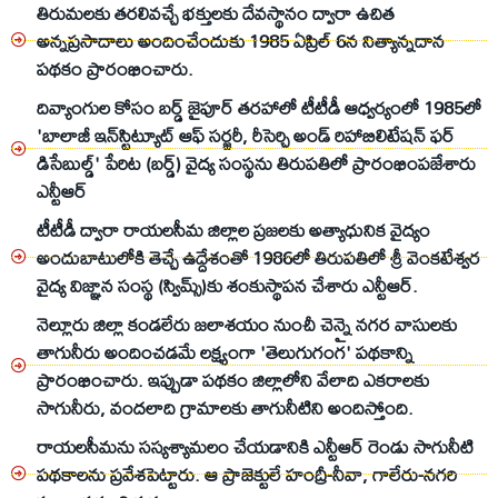
తిరుమలకు తరలివచ్చే భక్తులకు దేవస్థానం ద్వారా ఉచిత
అన్నప్రసాదాలు అందించేందుకు 1985 ఏప్రిల్‌ 6న నిత్యాన్నదాన
పథకం ప్రారంభించారు.
దివ్యాంగుల కోసం బర్డ్‌ జైపూర్‌ తరహాలో టీటీడీ ఆధ్వర్యంలో 1985లో
'బాలాజీ ఇన్‌స్టిట్యూట్‌ ఆఫ్‌ సర్జరీ, రీసెర్చి అండ్‌ రిహాబిలిటేషన్‌ ఫర్‌
డిసేబుల్డ్‌' పేరిట (బర్డ్‌) వైద్య సంస్థను తిరుపతిలో ప్రారంభింపజేశారు
ఎన్టీఆర్
టీటీడీ ద్వారా రాయలసీమ జిల్లాల ప్రజలకు అత్యాధునిక వైద్యం
అందుబాటులోకి తెచ్చే ఉద్దేశంతో 1986లో తిరుపతిలో శ్రీ వెంకటేశ్వర
వైద్య విజ్ఞాన సంస్థ (స్విమ్స్)కు శంకుస్థాపన చేశారు ఎన్టీఆర్.
నెల్లూరు జిల్లా కండలేరు జలాశయం నుంచీ చెన్నై నగర వాసులకు
తాగునీరు అందించడమే లక్ష్యంగా 'తెలుగుగంగ' పథకాన్ని
ప్రారంభించారు. ఇప్పుడా పథకం జిల్లాలోని వేలాది ఎకరాలకు
సాగునీరు, వందలాది గ్రామాలకు తాగునీటిని అందిస్తోంది.
రాయలసీమను సస్యశ్యామలం చేయడానికి ఎన్టీఆర్ రెండు సాగునీటి
పథకాలను ప్రవేశపెట్టారు. ఆ ప్రాజెక్టులే హంద్రీ-నీవా, గాలేరు-నగరి