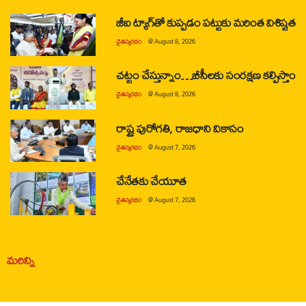
జీఐ ట్యాగ్‌తో కుప్పడం పట్టుకు మరింత విశిష్టత
చైతన్యరధం
@
August 8, 2026
చట్టం చేస్తున్నాం…బీసీలకు సంరక్షణ కల్పిస్తాం
చైతన్యరధం
@
August 8, 2026
రాష్ట్ర పురోగతి, రాజధాని వికాసం
చైతన్యరధం
@
August 7, 2026
చేనేతకు చేయూత
చైతన్యరధం
@
August 7, 2026
మరిన్ని