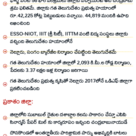
ఫోర్జ్ వంటి 56 భారీ పరిశ్రమలు జిల్లాకు వచ్చాయంటే అది చంద్రబాబు
శ్రమ ఫలితమే. జిల్లాకు గత తెలుగుదేశం ప్రభుత్వ హయాంలో
రూ.42,225 కోట్ల పెట్టుబడులు వచ్చాయి. 44,819 మందికి ఉపాధి
లభించింది
ESSO-NIOT, IIIT (శ్రీ సిటీ), IITTM వంటి విద్య సంస్థలు జిల్లాకు
వచ్చింది తెలుగుదేశం హయాంలోనే
నెల్లూరు, సంగం బ్యారేజీల నిర్మాణం చేపట్టింది తెలుగుదేశమే
గత తెలుగుదేశం హయాంలో జిల్లాలో 2,093 కి.మీ.ల రోడ్ల నిర్మాణం,
పేదలకు 3.37 లక్షల ఇళ్ల నిర్మాణం జరిగాయి
గత తెలుగుదేశం ప్రభుత్వ కృషితో నెల్లూరు 2017లోనే ఒడిఎఫ్ జిల్లాగా
ప్రకటించబడింది
ప్రకాశం జిల్లా:
జిల్లాలోని సుబాబుల్ రైతుల దశాబ్దాల కలను సాకారం చేస్తూ ఎపిపి
సినార్మస్ పేపర్ మిల్ కు కార్యరూపం ఇచ్చింది చంద్రబాబునాయుడే
దొనకొండలో అంతర్జాతీయ పారిశ్రామిక పార్కు అభివృద్ధికి బాటలు