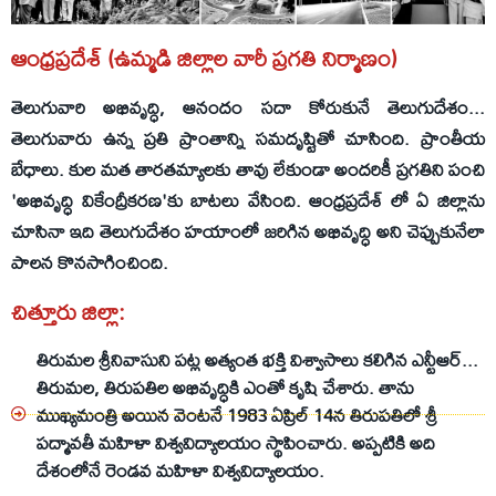
ఆంధ్రప్రదేశ్ (ఉమ్మడి జిల్లాల వారీ ప్రగతి నిర్మాణం)
తెలుగువారి అభివృద్ధి, ఆనందం సదా కోరుకునే తెలుగుదేశం...
తెలుగువారు ఉన్న ప్రతి ప్రాంతాన్ని సమదృష్టితో చూసింది. ప్రాంతీయ
బేధాలు. కుల మత తారతమ్యాలకు తావు లేకుండా అందరికీ ప్రగతిని పంచి
'అభివృద్ధి వికేంద్రీకరణ'కు బాటలు వేసింది. ఆంధ్రప్రదేశ్ లో ఏ జిల్లాను
చూసినా ఇది తెలుగుదేశం హయాంలో జరిగిన అభివృద్ధి అని చెప్పుకునేలా
పాలన కొనసాగించింది.
చిత్తూరు జిల్లా:
తిరుమల శ్రీనివాసుని పట్ల అత్యంత భక్తి విశ్వాసాలు కలిగిన ఎన్టీఆర్...
తిరుమల, తిరుపతిల అభివృద్ధికి ఎంతో కృషి చేశారు. తాను
ముఖ్యమంత్రి అయిన వెంటనే 1983 ఏప్రిల్‌ 14న తిరుపతిలో శ్రీ
పద్మావతీ మహిళా విశ్వవిద్యాలయం స్థాపించారు. అప్పటికి అది
దేశంలోనే రెండవ మహిళా విశ్వవిద్యాలయం.