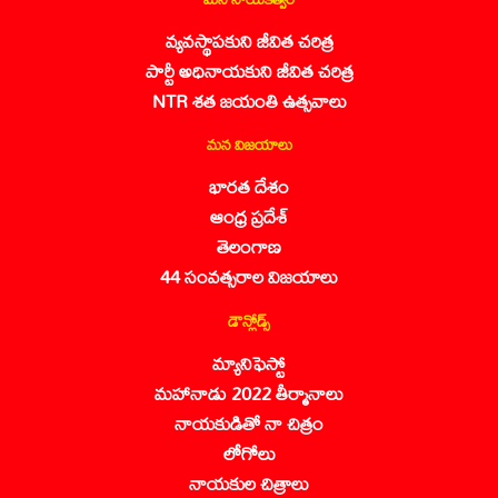
వ్యవస్థాపకుని జీవిత చరిత్ర
పార్టీ అధినాయకుని జీవిత చరిత్ర
NTR శత జయంతి ఉత్సవాలు
మన విజయాలు
భారత దేశం
ఆంధ్ర ప్రదేశ్
తెలంగాణ
44 సంవత్సరాల విజయాలు
డౌన్లోడ్స్
మ్యానిఫెస్టో
మహానాడు 2022 తీర్మానాలు
నాయకుడితో నా చిత్రం
లోగోలు
నాయకుల చిత్రాలు