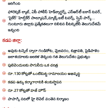
జరిగింది
ఫోరెన్సిక్‌ ల్యాబ్, ఏపీ పోలీస్‌ హెడ్‌క్వార్టర్స్‌, ఎన్‌ఆర్‌టీ ఐకాన్‌ టవర్‌,
‘పైకేర్‌’ హెల్త్‌కేర్‌ సొల్యూషన్‌,మ్యాక్స్‌ ఐటీ టవర్స్‌, స్పైస్ పార్క్...
గుంటూరు జిల్లాకు ప్రత్యేకతలుగా నిలిచిన వీటన్నిటినీ తెలుగుదేశమే
ఇచ్చింది
కడప జిల్లా:
అవుకు టన్నెల్‌ ద్వారా గండికోట, మైలవరం, చిత్రావతి, పైడిపాళెం
జలాశయాలకు జలకళ తెచ్చింది గత తెలుగుదేశం ప్రభుత్వం
పులివెందులకు సాగునీరు ఒక చరిత్ర
రూ.130 కోట్లతో ఒంటిమిట్ట రామాలయం అభివృద్ధి
కడప ఉక్కు కర్మాగారానికి శంకుస్థాపన
రూ.27 కోట్లతో హజ్ హౌస్
పాపాగ్ని నదిలో హై లెవెల్ వంతెన నిర్మాణం