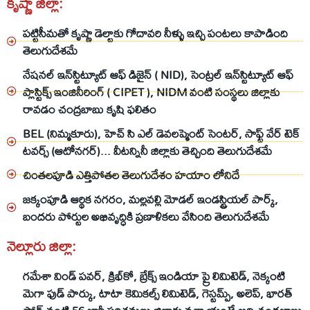
కృష్ణా జిల్లా:
పట్టిసీమతో కృష్ణా డెల్టాకు గోదావరి నీళ్ళు ఇచ్చి పంటలు కాపాడింది
తెలుగుదేశమే
నేషనల్‌ ఇన్‌స్టిట్యూట్‌ ఆఫ్‌ డిజైన్‌ ( NID), సెంట్రల్‌ ఇన్‌స్టిట్యూట్‌ ఆఫ్‌
ప్లాస్టిక్స్‌ ఇంజినీరింగ్‌ ( CIPET ), NIDM వంటి సంస్థలు జిల్లాకు
రావడం చంద్రబాబు కృషి ఫలితం
BEL (నిమ్మకూరు), హెచ్ సి ఎల్ డెవలప్మెంట్ సెంటర్, సాఫ్ట్ వేర్ టెక్
టవర్స్ (ఆటోనగర్)... వీటన్నినీ జిల్లాకు తెచ్చింది తెలుగుదేశమే
చింతలపూడి ఎత్తిపోతల తెలుగుదేశం హయాం లోనిదే
జక్కంపూడి ఆర్థిక నగరం, మల్లవల్లి మోడల్ ఇండస్ట్రియల్ పార్క్,
బందరు పోర్టుల అభివృద్ధికి ప్రణాళికలు వేసింది తెలుగుదేశమే
నెల్లూరు జిల్లా:
గమేశా విండ్‌ పవర్‌, క్రిభ్‌కో, బ్రేక్స్‌ ఇండియా ప్రై లిమిటెడ్‌, నెక్కంటి
మెగా ఫుడ్‌ పార్కు, టాటా కెమికల్స్‌ లిమిటెడ్‌, గెస్టమ్ప్‌, అలెప్, భారత్