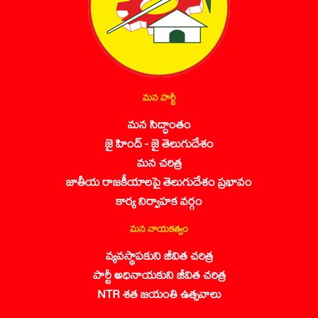
మన పార్టీ
మన సిద్ధాంతం
జై హింద్ - జై తెలుగుదేశం
మన చరిత్ర
జాతీయ రాజకీయాలపై తెలుగుదేశం ప్రభావం
కార్య నిర్వాహక వర్గం
మన నాయకత్వం
వ్యవస్థాపకుని జీవిత చరిత్ర
పార్టీ అధినాయకుని జీవిత చరిత్ర
NTR శత జయంతి ఉత్సవాలు