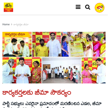
Home
కార్యకర్తల బీమా
కార్యకర్తలకు బీమా సౌకర్యం
పార్టీ సభ్యులు ఎవరైనా ప్రమాదంలో మరణించిన ఎడల, బీమా