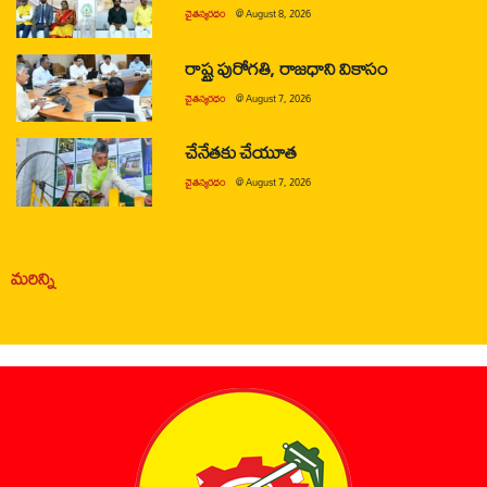
చైతన్యరధం
@
August 8, 2026
రాష్ట్ర పురోగతి, రాజధాని వికాసం
చైతన్యరధం
@
August 7, 2026
చేనేతకు చేయూత
చైతన్యరధం
@
August 7, 2026
మరిన్ని