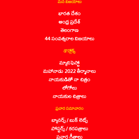
మన విజయాలు
భారత దేశం
ఆంధ్ర ప్రదేశ్
తెలంగాణ
44 సంవత్సరాల విజయాలు
డౌన్లోడ్స్
మ్యానిఫెస్టో
మహానాడు 2022 తీర్మానాలు
నాయకుడితో నా చిత్రం
లోగోలు
నాయకుల చిత్రాలు
ప్రచార సమాచారం
బ్యానర్స్ / బుక్ లెట్స్
పోస్టర్స్ / కరపత్రాలు
ప్రచార గీతాలు