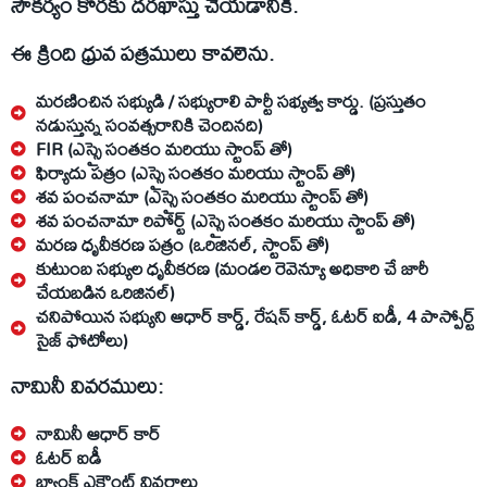
సౌకర్యం కొరకు దరఖాస్తు చేయడానికి.
ఈ క్రింది ధ్రువ పత్రములు కావలెను.
మరణించిన సభ్యుడి / సభ్యురాలి పార్టీ సభ్యత్వ కార్డు. (ప్రస్తుతం
నడుస్తున్న సంవత్సరానికి చెందినది)
FIR (ఎస్సై సంతకం మరియు స్టాంప్ తో)
ఫిర్యాదు పత్రం (ఎస్సై సంతకం మరియు స్టాంప్ తో)
శవ పంచనామా (ఎస్సై సంతకం మరియు స్టాంప్ తో)
శవ పంచనామా రిపోర్ట్ (ఎస్సై సంతకం మరియు స్టాంప్ తో)
మరణ ధృవీకరణ పత్రం (ఒరిజినల్, స్టాంప్ తో)
కుటుంబ సభ్యుల ధృవీకరణ (మండల రెవెన్యూ అధికారి చే జారీ
చేయబడిన ఒరిజినల్)
చనిపోయిన సభ్యుని ఆధార్ కార్డ్, రేషన్ కార్డ్, ఓటర్ ఐడీ, 4 పాస్పోర్ట్
సైజ్ ఫోటోలు)
నామినీ వివరములు:
నామినీ ఆధార్ కార్
ఓటర్ ఐడీ
బ్యాంక్ ఎకౌంట్ వివరాలు