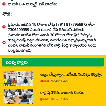
నామినీ వి 4 పాస్పోర్ట్ సైజ్ ఫోటోలు
నోట్:
ప్రమాదం జరిగిన 15 రోజుల లోపు (+91) 9177956972 లేదా
7306299999 నంబర్ కు కాల్ చేసి తెలియజేయగలరు.
ప్రమాదం జరిగిన రోజు నుండి 30 రోజుల లోగా పైన పేర్కొన్న
డాక్యుమెంట్స్ సిద్ధం చేసుకొని, మరణించిన సభ్యుడి/సభ్యురాలి కి
చెందిన నామినీ మంగళగిరి లోని పార్టీ కేంద్ర కార్యాలయం నందు
సంప్రదించగలరు.
ముఖ్య వార్తలు
చట్టం చేస్తున్నాం…బీసీలకు సంరక్షణ కల్పిస్తాం
చైతన్యరధం
@
August 8, 2026
రాష్ట్ర పురోగతి, రాజధాని వికాసం
చైతన్యరధం
@
August 7, 2026