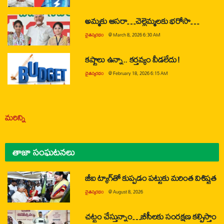
అమ్మకు ఆసరా…చెల్లెమ్మలకు భరోసా…
చైతన్యరధం
@
March 8, 2026 6:30 AM
కష్టాలు ఉన్నా.. కర్తవ్యం వీడలేదు!
చైతన్యరధం
@
February 18, 2026 6:15 AM
మరిన్ని
తాజా సంఘటనలు
జీఐ ట్యాగ్‌తో కుప్పడం పట్టుకు మరింత విశిష్టత
చైతన్యరధం
@
August 8, 2026
చట్టం చేస్తున్నాం…బీసీలకు సంరక్షణ కల్పిస్తాం