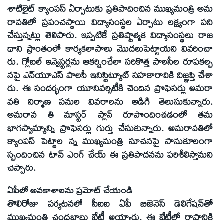
శాటిలైట్ క్యాంపస్ ఏర్పాటుకు ప్రతిపాదించిన ముఖ్యమంత్రి అమ
రావతిలో ప్రపంచస్థాయి విద్యాసంస్థల ఏర్పాటు లక్ష్యంగా పని
చేస్తున్నట్లు తెలిపారు. ఇప్పటికే ప్రతిష్టాత్మక విద్యాసంస్థలు రాజ
ధాని ప్రాంతంలో కార్యకలాపాలు మొదలుపెట్టాయని వివరించా
రు. గ్లోబల్ ఇన్వెస్టర్లను ఆకర్షించేలా సరికొత్త పాలసీల రూపకల్ప
నపై ఎన్‌యూఎస్ పాలసీ ఇనిస్టిట్యూట్ సహకారానికి విజ్ఞప్తి చేశా
రు. ఈ సందర్భంగా యూనివర్సిటీకి చెందిన ప్రొఫెసర్లు అమరా
వతి నిర్మాణ పనుల వివరాలను అడిగి తెలుసుకున్నారు.
అమరావ తి మాస్టర్ ప్లాన్ రూపొందించడంలో తమ
భాగస్వామ్యాన్ని ప్రొఫెసర్లు గుర్తు చేసుకున్నారు. అమరావతిలో
క్యాంపస్ పెట్టాల న్న ముఖ్యమంత్రి సూచనపై సానుకూలంగా
స్పందించిన టాన్ ఎంగ్ చేయ్ ఈ ప్రతిపాదనను పరిశీలిస్తామని
చెప్పారు.
ఏపీలో అవకాశాలను ప్రమోట్ చేయండి
తొలిరోజు పర్యటనలో సీఐఐ ఏపీ బిజెనెస్ డెలిగేషన్‌తో
ముఖ్యమంత్రి చంద్రబాబు భేటీ అయ్యారు. ఈ భేటీలో రాష్ట్రానికి