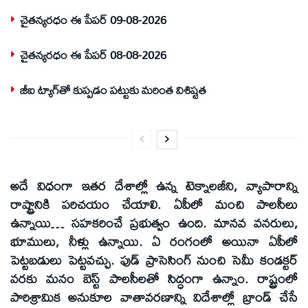
చైతన్యరధం ఈ పేపర్ 09-08-2026
చైతన్యరధం ఈ పేపర్ 08-08-2026
జీఐ ట్యాగ్‌తో కుప్పడం పట్టుకు మరింత విశిష్టత
అదే విధంగా ఇతర దేశాల్లో ఉన్న టెక్నాలజీని, వ్యాపారాన్ని
రాష్ట్రానికి పరిచయం చేయాలి. ఏపీలో మంచి పాలసీలు
ఉన్నాయి… సహకరించే ప్రభుత్వం ఉంది. మానవ వనరులు,
భూములు, నీళ్లు ఉన్నాయి. ఏ రంగంలో అయినా ఏపీలో
పెట్టబడులు పెట్టవచ్చు. ఫుడ్ ప్రాసెసింగ్ నుంచి సెమీ కండక్టర్
వరకు మనం బెస్ట్ పాలసీలతో సిద్ధంగా ఉన్నాం. రాష్ట్రంలో
పారిశ్రామిక అనుకూల వాతావరణాన్ని విదేశాల్లో బ్రాండ్ చేసే