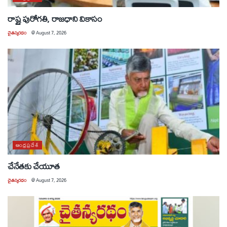
రాష్ట్ర పురోగతి, రాజధాని వికాసం
చైతన్యరధం
@
August 7, 2026
ఆంధ్రప్రదేశ్
చేనేతకు చేయూత
చైతన్యరధం
@
August 7, 2026