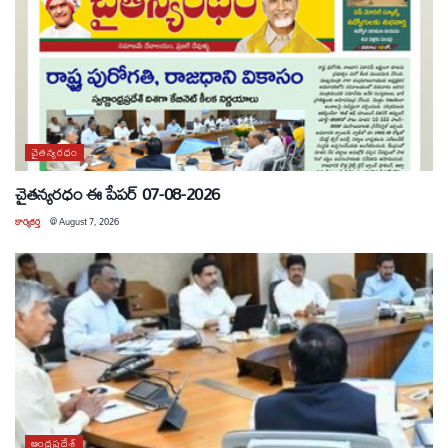
చైతన్యరధం
చైతన్యరధం ఈ పేపర్ 07-08-2026
కార్యకర్త
@
August 7, 2026
ఆంధ్రప్రదేశ్