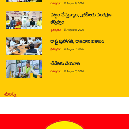
చైతన్యరధం
@
August 8, 2026
చట్టం చేస్తున్నాం…బీసీలకు సంరక్షణ
కల్పిస్తాం
చైతన్యరధం
@
August 8, 2026
రాష్ట్ర పురోగతి, రాజధాని వికాసం
చైతన్యరధం
@
August 7, 2026
చేనేతకు చేయూత
చైతన్యరధం
@
August 7, 2026
మరిన్ని