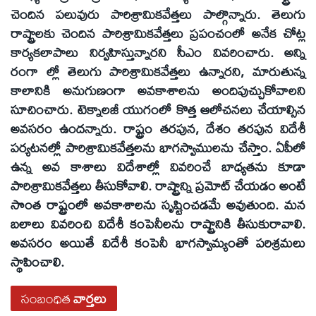
చెందిన పలువురు పారిశ్రామికవేత్తలు పాల్గొన్నారు. తెలుగు
రాష్ట్రాలకు చెందిన పారిశ్రామికవేత్తలు ప్రపంచంలో అనేక చోట్ల
కార్యకలాపాలు నిర్వహిస్తున్నారని సీఎం వివరించారు. అన్ని
రంగా ల్లో తెలుగు పారిశ్రామికవేత్తలు ఉన్నారని, మారుతున్న
కాలానికి అనుగుణంగా అవకాశాలను అందిపుచ్చుకోవాలని
సూచించారు. టెక్నాలజీ యుగంలో కొత్త ఆలోచనలు చేయాల్సిన
అవసరం ఉందన్నారు. రాష్ట్రం తరపున, దేశం తరపున విదేశీ
పర్యటనల్లో పారిశ్రామికవేత్తలను భాగస్వాములను చేస్తాం. ఏపీలో
ఉన్న అవ కాశాలు విదేశాల్లో వివరించే బాధ్యతను కూడా
పారిశ్రామికవేత్తలు తీసుకోవాలి. రాష్ట్రాన్ని ప్రమోట్ చేయడం అంటే
సొంత రాష్ట్రంలో అవకాశాలను సృష్టించడమే అవుతుంది. మన
బలాలు వివరించి విదేశీ కంపెనీలను రాష్ట్రానికి తీసుకురావాలి.
అవసరం అయితే విదేశీ కంపెనీ భాగస్వామ్యంతో పరిశ్రమలు
స్థాపించాలి.
సంబంధిత
వార్తలు