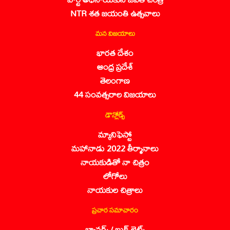
NTR శత జయంతి ఉత్సవాలు
మన విజయాలు
భారత దేశం
ఆంధ్ర ప్రదేశ్
తెలంగాణ
44 సంవత్సరాల విజయాలు
డౌన్లోడ్స్
మ్యానిఫెస్టో
మహానాడు 2022 తీర్మానాలు
నాయకుడితో నా చిత్రం
లోగోలు
నాయకుల చిత్రాలు
ప్రచార సమాచారం
బ్యానర్స్ / బుక్ లెట్స్