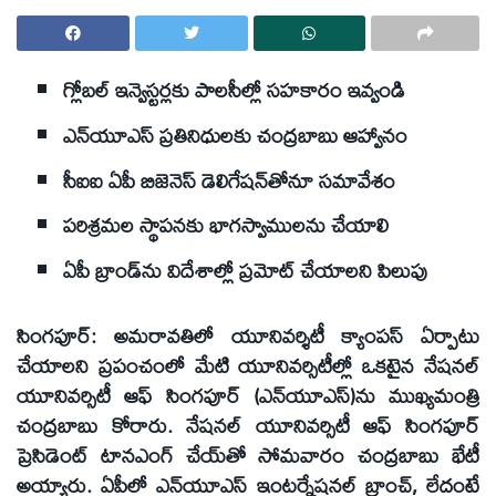
గ్లోబల్ ఇన్వెస్టర్లకు పాలసీల్లో సహకారం ఇవ్వండి
ఎన్‌యూఎస్ ప్రతినిధులకు చంద్రబాబు ఆహ్వానం
సీఐఐ ఏపీ బిజెనెస్ డెలిగేషన్‌తోనూ సమావేశం
పరిశ్రమల స్థాపనకు భాగస్వాములను చేయాలి
ఏపీ బ్రాండ్‌ను విదేశాల్లో ప్రమోట్ చేయాలని పిలుపు
సింగపూర్: అమరావతిలో యూనివర్శిటీ క్యాంపస్ ఏర్పాటు
చేయాలని ప్రపంచంలో మేటి యూనివర్సిటీల్లో ఒకటైన నేషనల్
యూనివర్సిటీ ఆఫ్ సింగపూర్ (ఎన్‌యూఎస్)ను ముఖ్యమంత్రి
చంద్రబాబు కోరారు. నేషనల్ యూనివర్సిటీ ఆఫ్ సింగపూర్
ప్రెసిడెంట్ టానఎంగ్ చేయ్‌తో సోమవారం చంద్రబాబు భేటీ
అయ్యారు. ఏపీలో ఎన్‌యూఎస్ ఇంటర్నేషనల్ బ్రాంచ్, లేదంటే