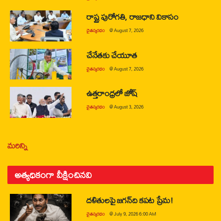
రాష్ట్ర పురోగతి, రాజధాని వికాసం
చైతన్యరధం
@
August 7, 2026
చేనేతకు చేయూత
చైతన్యరధం
@
August 7, 2026
ఉత్తరాంధ్రలో జోష్
చైతన్యరధం
@
August 3, 2026
మరిన్ని
అత్యధికంగా వీక్షించినవి
దళితులపై జగన్‌ది కపట ప్రేమ!
చైతన్యరధం
@
July 9, 2026 6:00 AM