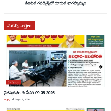
డిజిటల్ గవర్నెన్స్‌లో గూగుల్ భాగస్వామ్యం
మరిన్ని
వార్తలు
చైతన్యరధం
చైతన్యరధం ఈ పేపర్ 09-08-2026
కార్యకర్త
@
August 9, 2026