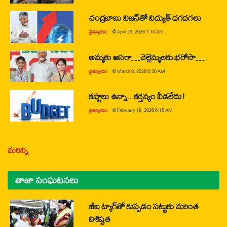
చంద్రబాబు విజన్‌తో విద్యుత్ ధగధగలు
చైతన్యరధం
@
April 29, 2026 7:10 AM
అమ్మకు ఆసరా…చెల్లెమ్మలకు భరోసా…
చైతన్యరధం
@
March 8, 2026 6:30 AM
కష్టాలు ఉన్నా.. కర్తవ్యం వీడలేదు!
చైతన్యరధం
@
February 18, 2026 6:15 AM
మరిన్ని
తాజా సంఘటనలు
జీఐ ట్యాగ్‌తో కుప్పడం పట్టుకు మరింత
విశిష్టత