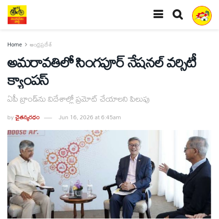
Home
ఆంధ్రప్రదేశ్
అమరావతిలో సింగపూర్ నేషనల్ వర్సిటీ
క్యాంపస్
ఏపీ బ్రాండ్‌ను విదేశాల్లో ప్రమోట్ చేయాలని పిలుపు
by
చైతన్యరధం
Jun 16, 2026 at 6:45am