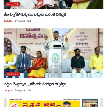
ఆంధ్రప్రదేశ్
జీఐ ట్యాగ్‌తో కుప్పడం పట్టుకు మరింత విశిష్టత
చైతన్యరధం
@
August 8, 2026
ఆంధ్రప్రదేశ్
చట్టం చేస్తున్నాం…బీసీలకు సంరక్షణ కల్పిస్తాం
చైతన్యరధం
@
August 8, 2026