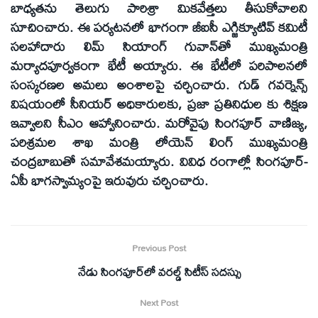
బాధ్యతను తెలుగు పారిశ్రా మికవేత్తలు తీసుకోవాలని
సూచించారు. ఈ పర్యటనలో భాగంగా జీఐసీ ఎగ్జిక్యూటివ్ కమిటీ
సలహాదారు లిమ్ సియాంగ్ గువాన్‌తో ముఖ్యమంత్రి
మర్యాదపూర్వకంగా భేటీ అయ్యారు. ఈ భేటీలో పరిపాలనలో
సంస్కరణల అమలు అంశాలపై చర్చించారు. గుడ్ గవర్నెన్స్
విషయంలో సీనియర్ అధికారులకు, ప్రజా ప్రతినిధుల కు శిక్షణ
ఇవ్వాలని సీఎం ఆహ్వానించారు. మరోవైపు సింగపూర్ వాణిజ్య,
పరిశ్రమల శాఖ మంత్రి లోయెన్ లింగ్ ముఖ్యమంత్రి
చంద్రబాబుతో సమావేశమయ్యారు. వివిధ రంగాల్లో సింగపూర్-
ఏపీ భాగస్వామ్యంపై ఇరువురు చర్చించారు.
Previous Post
నేడు సింగపూర్‌లో వరల్డ్ సిటీస్ సదస్సు
Next Post