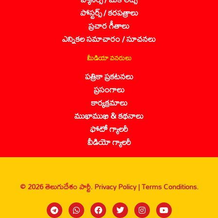
పోస్టర్స్ / కరపత్రాలు
ప్రచార గీతాలు
ఎన్నికల సమాచారం / సూచనలు
మీడియా వనరులు
పత్రికా ప్రకటనలు
ప్రసంగాలు
కార్యక్రమాలు
ముఖాముఖి & కథనాలు
ఫోటో గ్యాలరీ
వీడియో గ్యాలరీ
© 2026 తెలుగుదేశం పార్టీ.
Privacy Policy |
Terms Conditions.