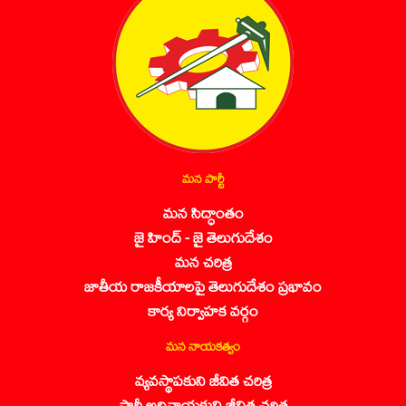
మన పార్టీ
మన సిద్ధాంతం
జై హింద్ - జై తెలుగుదేశం
మన చరిత్ర
జాతీయ రాజకీయాలపై తెలుగుదేశం ప్రభావం
కార్య నిర్వాహక వర్గం
మన నాయకత్వం
వ్యవస్థాపకుని జీవిత చరిత్ర
పార్టీ అధినాయకుని జీవిత చరిత్ర