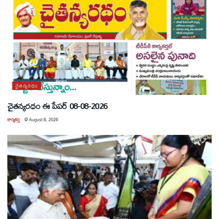
చైతన్యరధం
చైతన్యరధం ఈ పేపర్ 08-08-2026
కార్యకర్త
@
August 8, 2026