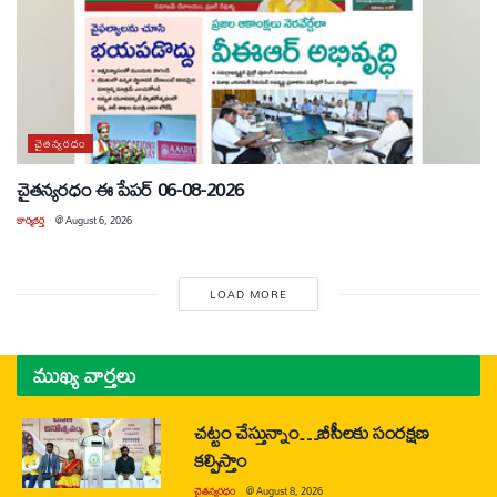
చైతన్యరధం
చైతన్యరధం ఈ పేపర్ 06-08-2026
కార్యకర్త
@
August 6, 2026
LOAD MORE
ముఖ్య వార్తలు
చట్టం చేస్తున్నాం…బీసీలకు సంరక్షణ
కల్పిస్తాం
చైతన్యరధం
@
August 8, 2026