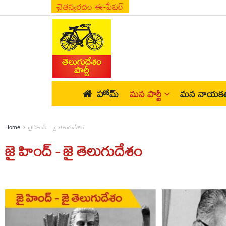
చైతన్యరధం ఈ-పేపర్
హోమ్
మన పార్టీ
మన నాయకత
Home
జై హింద్ – జై తెలుగుదేశం
జై హింద్ - జై తెలుగుదేశం