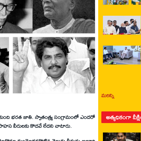
మరిన్ని
అత్యధికంగా వీక్ష
ంచుకుంది భరత జాతి. స్వాతంత్య్ర సంగ్రామంలో ఎందరో
 సాహస వీరులకు కొదవే లేదని చాటారు.
 తెల్లదొరల గుండెలదరగొట్టిన తెలుగు వీరుడు అల్లూరి