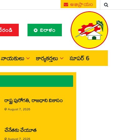
అభిప్రాయం
చేరండి
విరాళం
నాయకులు
కార్యకర్తలు
సూపర్ 6
రాష్ట్ర పురోగతి, రాజధాని వికాసం
@
August 7, 2026
చేనేతకు చేయూత
@
August 7, 2026