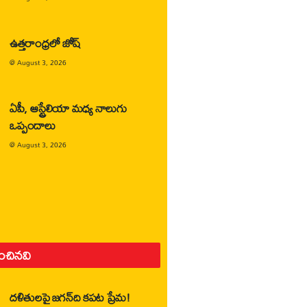
ఉత్తరాంధ్రలో జోష్
@
August 3, 2026
ఏపీ, ఆస్ట్రేలియా మధ్య నాలుగు
ఒప్పందాలు
@
August 3, 2026
ించినవి
దళితులపై జగన్‌ది కపట ప్రేమ!