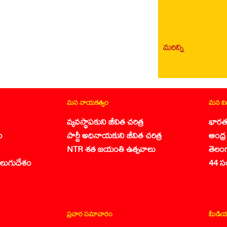
మరిన్ని
మన నాయకత్వం
మన వ
వ్యవస్థాపకుని జీవిత చరిత్ర
భారత
ం
పార్టీ అధినాయకుని జీవిత చరిత్ర
ఆంధ్ర 
NTR శత జయంతి ఉత్సవాలు
తెలం
లుగుదేశం
44 స
ప్రచార సమాచారం
మీడియ