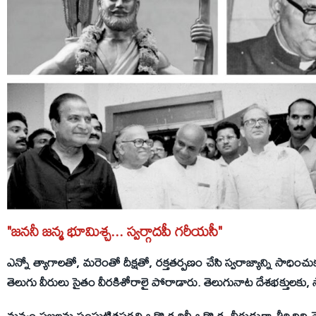
"జననీ జన్మ భూమిశ్చ... స్వర్గాదపీ గరీయసీ"
ఎన్నో త్యాగాలతో, మరెంతో దీక్షతో, రక్తతర్పణం చేసి స్వరాజ్యాన్ని సాధి
తెలుగు వీరులు సైతం వీరకిశోరాలై పోరాడారు. తెలుగునాట దేశభక్తులకు,
మన్యం ప్రజలను సంఘటితపరచి ఒక్కొక్కరినీ ఒక్కొక్క వీరుడుగా తీర్చిదిద్ది