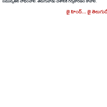
సమున్నతిని సాధించాలి. తెలుగువాడు దేశానికి గర్వకారణం కావాలి.
జై హింద్... జై తెలుగు