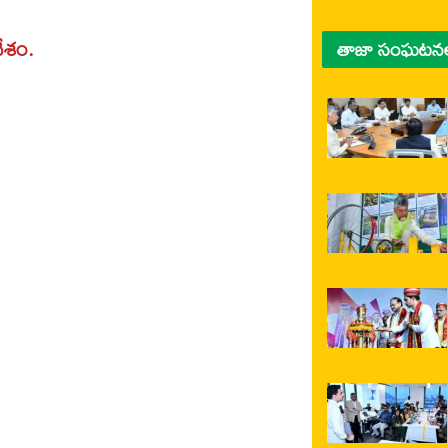
దేశం.
తాజా సంఘటన