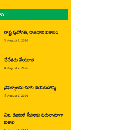
లు
రాష్ట్ర పురోగతి, రాజధాని వికాసం
@
August 7, 2026
చేనేతకు చేయూత
@
August 7, 2026
వైఫల్యాలను చూసి భయపడొద్దు
@
August 6, 2026
ఏఐ, డిజిటల్ సేవలకు చిరునామాగా
విశాఖ