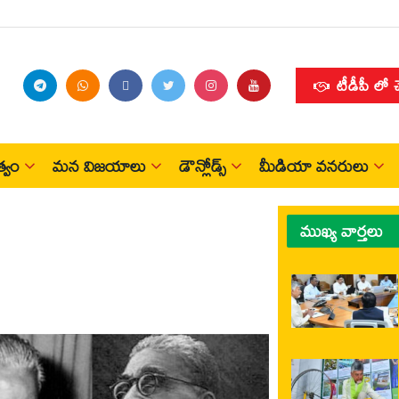
టీడీపీ లో 
్వం
మన విజయాలు
డౌన్లోడ్స్
మీడియా వనరులు
ముఖ్య వార్తలు