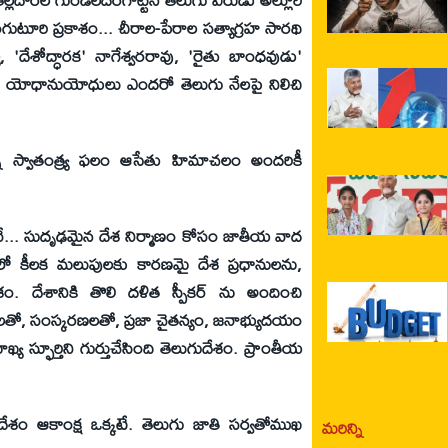
గుటూరి ప్రకాశం... చీరాల-పేరాల సత్యాగ్రహ సారథి
య, 'దేశోద్ధారక' నాగేశ్వరరావు, 'రైతు బాంధవుడు'
ంటి యోధానుయోధులు ఎందరో తెలుగు నేలపై నిలిచి
 స్వాతంత్య్ర ఫలం ఆసేతు హిమాచలం అందరికీ
... సుదృఢమైన దేశ నిర్మాణం కోసం జాతీయ వాద
ాలలో కీలక మలుపులకు కారణమై దేశ ప్రధానులను,
శం. దేశానికి తొలి దళిత స్పీకర్ ను అందించి
థకాలతో, సంస్కరణలతో, ప్రజా చైతన్యం, జనాభ్యుదయం
య స్ఫూర్తిని గుర్తుచేసింది తెలుగుదేశం. ప్రాంతీయ
దేశం ఆకాంక్ష ఒక్కటే. తెలుగు జాతి సర్వతోముఖ
మరిన్ని