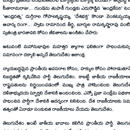
సీతారామరాజు... గుండెను తుపాకీ గుండ్లకు ఎదురొడ్డిన 'ఆంధ్రకేసరి' టం
'ఆంధ్రరత్న' దుగ్గిరాల గోపాలకృష్ణయ్య, 'దేశభక్త' కొండా వెంకటప్పయ్
ఆచార్య రంగా... స్వామి రామానంద తీర్థ, బూర్గుల రామకృష్ణారావు వ
స్వతంత్ర భారతావని కోసం జీవితాలను అంకితం చేసారు
అటువంటి మహానుభావుల మహత్తర త్యాగాల ఫలితంగా సాధించుకున్న
సమానంగా దక్కాలి అన్నదే తెలుగుదేశం ఆకాంక్ష.
న్యాయబద్ధమైన ప్రాంతీయ అవసరాల కోసం, హక్కుల కోసం పోరాడుతూనే
నిబద్ధతతో కృషిచేసిన పార్టీ తెలుగుదేశం. కాబట్టే జాతీయ రాజకీయ
రాష్ట్రపతులను నిర్ణయించడంలో ముఖ్య పాత్ర పోషించింది తెలుగుదే
దళితాభ్యుదయ స్ఫూర్తిని దేశానికి అందించింది. ఎన్నో ప్రజా సంక్షేమ ప
సాధించిన పార్టీగా దేశానికి ఆదర్శంగా నిలిచింది. దేశ రాజకీయాలకు సమాఖ్
తత్వంతో ఏనాడూ సంకుచిత రాజకీయాలు చేయదు తెలుగుదేశం.
తెలుగుదేశం అంటే జాతీయ భావాలు కలిగిన ప్రాంతీయ పార్టీ. తెలుగు