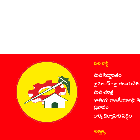
మన పార్టీ
మన సిద్ధాంతం
జై హింద్ - జై తెలుగుదేశ
మన చరిత్ర
జాతీయ రాజకీయాలపై తె
ప్రభావం
కార్య నిర్వాహక వర్గం
డౌన్లోడ్స్