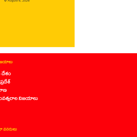
@
August 6, 2026
ిజయాలు
 దేశం
ప్రదేశ్
గాణ
ంవత్సరాల విజయాలు
ా వనరులు