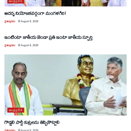
ఆంధ్రప్రదేశ్
ఆదర్శ నియోజకవర్గంగా మంగళగిరి!
చైతన్యరధం
@
August 9, 2026
ఆంధ్రప్రదేశ్
ఇంటింటా జాతీయ జెండా ప్రతి ఇంటా జాతీయ స్ఫూర్తి
చైతన్యరధం
@
August 9, 2026
ఆంధ్రప్రదేశ్
గొడ్డలి పార్టీ కుట్రలను తిప్పికొట్టాలి
చైతన్యరధం
@
August 9, 2026