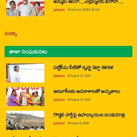
అమ్మకు ఆసరా…చెల్లెమ్మలకు భరోసా…
చైతన్యరధం
@
March 8, 2026 6:30 AM
మరిన్ని
తాజా సంఘటనలు
పట్టిసీమ నీటితో కృష్ణా డెల్టా కళకళ
చైతన్యరధం
@
August 10, 2026
ఆదివాసీలకు అవకాశాలతో అద్భుతాలు
చైతన్యరధం
@
August 10, 2026
గొడ్డలి పార్టీపై ఉపాధ్యాయుల దండయాత్ర
చైతన్యరధం
@
August 9, 2026