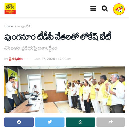
Home
ఆంధ్రప్రదేశ్
పుంగనూర టీడీపీ నేతలతో లోకేష్ భేటీ
ఎస్ఐఆర్ ప్రక్రియపై దిశానిర్దేశం
by
చైతన్యరధం
Jun 17, 2026 at 7:00am