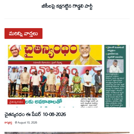
బీసీలపై కక్షగట్టిన గొడ్డలి పార్టీ
మరిన్ని
వార్తలు
చైతన్యరధం
చైతన్యరధం ఈ పేపర్ 10-08-2026
కార్యకర్త
@
August 10, 2026