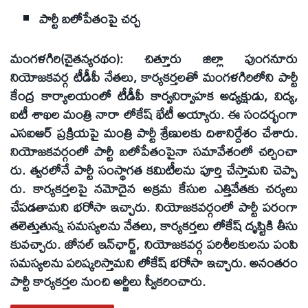
పార్టీ బలోపేతంపై చర్చ
మంగళగిరి(చైతన్యరథం): చిత్తూరు జిల్లా పుంగనూరు
నియోజకవర్గ టీడీపీ నేతలు, కార్యకర్తలతో మంగళగిరిలోని పార్టీ
కేంద్ర కార్యాలయంలో టీడీపీ కార్వనిర్వాహక అధ్యక్షుడు, విద్య,
ఐటీ శాఖల మంత్రి నారా లోకేష్ భేటీ అయ్యారు. ఈ సందర్భంగా
ఎసఐఆర్ ప్రక్రియపై మంత్రి పార్టీ శ్రేణులకు దిశానిర్దేశం చేశారు.
నియోజకవర్గంలో పార్టీ బలోపేతంపైనా సమావేశంలో చర్చించా
రు. త్వరలోనే పార్టీ సంస్థాగత కమిటీలను పూర్తి చేస్తామని చెప్పా
రు. కార్యకర్తలపై నమోదైన అక్రమ కేసుల ఎత్తివేతకు చర్యలు
చేపడతామని భరోసా ఇచ్చారు. నియోజకవర్గంలో పార్టీ పరంగా
తలెత్తుతున్న సమస్యలను నేతలు, కార్యకర్తలు లోకేష్ దృష్టికి తీసు
కువచ్చారు. జోనల్ ఇన్‌ఛార్జ్, నియోజకవర్గ పరిశీలకులను పంపి
సమస్యలను పరిష్కరిస్తామని లోకేష్ భరోసా ఇచ్చారు. అనంతరం
పార్టీ కార్యకర్తల నుంచి అర్జీలు స్వీకరించారు.