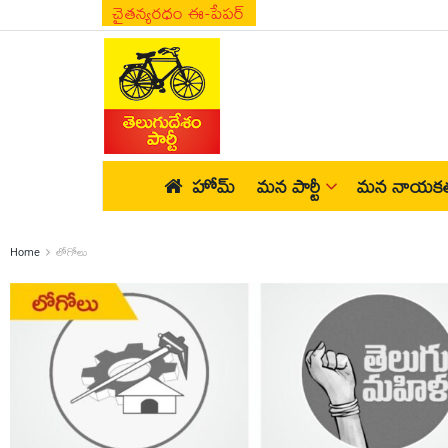
చైతన్యరధం ఈ-పేపర్
హోమ్
మన పార్టీ
మన నాయకత
Home
లోగోలు