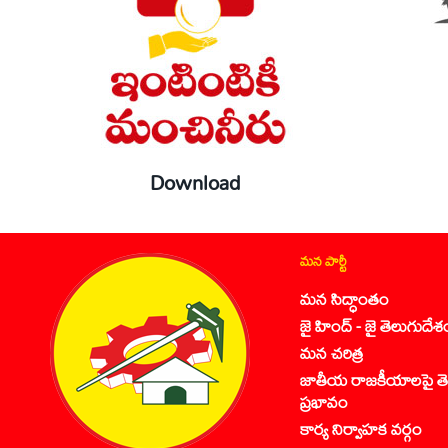
Download
మన పార్టీ
మన సిద్ధాంతం
జై హింద్ - జై తెలుగుదేశ
మన చరిత్ర
జాతీయ రాజకీయాలపై తె
ప్రభావం
కార్య నిర్వాహక వర్గం