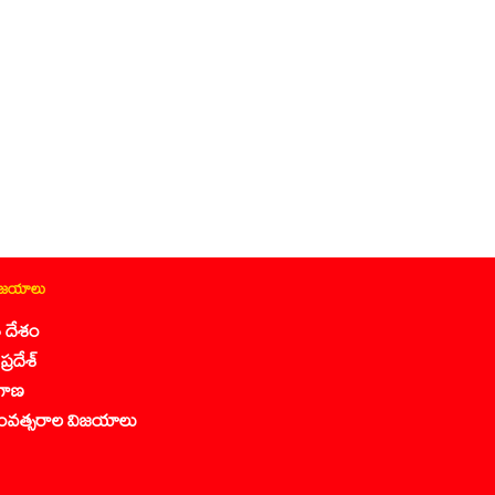
ిజయాలు
 దేశం
ప్రదేశ్
గాణ
ంవత్సరాల విజయాలు