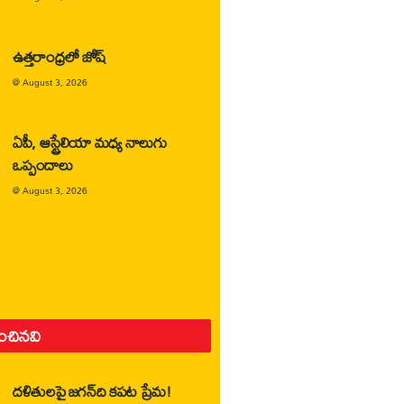
ఉత్తరాంధ్రలో జోష్
@
August 3, 2026
ఏపీ, ఆస్ట్రేలియా మధ్య నాలుగు
ఒప్పందాలు
@
August 3, 2026
ించినవి
దళితులపై జగన్‌ది కపట ప్రేమ!