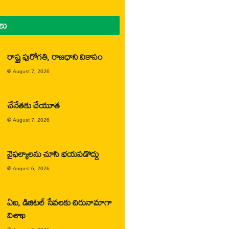
లు
రాష్ట్ర పురోగతి, రాజధాని వికాసం
@
August 7, 2026
చేనేతకు చేయూత
@
August 7, 2026
వైఫల్యాలను చూసి భయపడొద్దు
@
August 6, 2026
ఏఐ, డిజిటల్ సేవలకు చిరునామాగా
విశాఖ