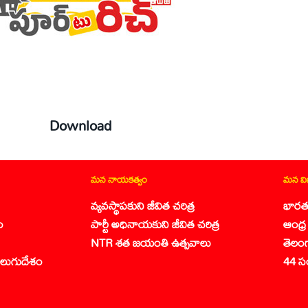
Download
మన నాయకత్వం
మన వ
వ్యవస్థాపకుని జీవిత చరిత్ర
భారత
ం
పార్టీ అధినాయకుని జీవిత చరిత్ర
ఆంధ్ర 
NTR శత జయంతి ఉత్సవాలు
తెలం
లుగుదేశం
44 స