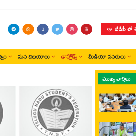
టీడీపీ లో 
్వం
మన విజయాలు
డౌన్లోడ్స్
మీడియా వనరులు
ముఖ్య వార్తలు