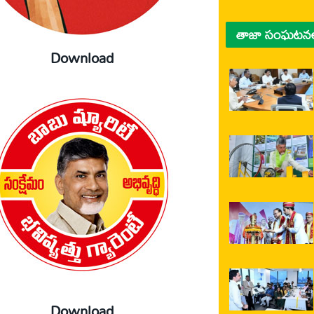
తాజా సంఘటన
Download
Download