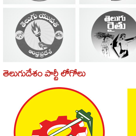
తెలుగుదేశం పార్టీ లోగోలు