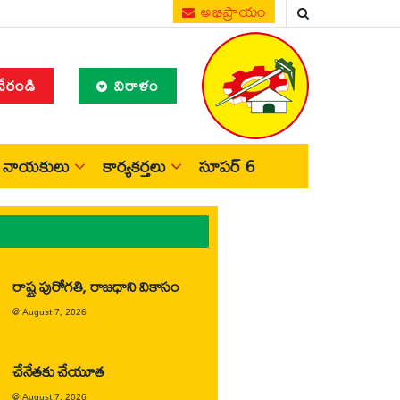
అభిప్రాయం
చేరండి
విరాళం
నాయకులు
కార్యకర్తలు
సూపర్ 6
రాష్ట్ర పురోగతి, రాజధాని వికాసం
@
August 7, 2026
చేనేతకు చేయూత
@
August 7, 2026