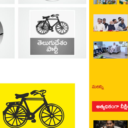
మరిన్ని
అత్యధికంగా వీక్ష