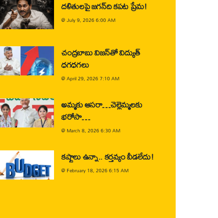
దళితులపై జగన్‌ది కపట ప్రేమ!
@
July 9, 2026 6:00 AM
చంద్రబాబు విజన్‌తో విద్యుత్
ధగధగలు
@
April 29, 2026 7:10 AM
అమ్మకు ఆసరా…చెల్లెమ్మలకు
భరోసా…
@
March 8, 2026 6:30 AM
కష్టాలు ఉన్నా.. కర్తవ్యం వీడలేదు!
@
February 18, 2026 6:15 AM