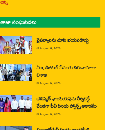
ిన్ని
తాజా సంఘటనలు
వైఫల్యాలను చూసి భయపడొద్దు
@
August 6, 2026
ఏఐ, డిజిటల్ సేవలకు చిరునామాగా
విశాఖ
@
August 6, 2026
భవిష్యత్ ఛాంపియన్లను తీర్చిదిద్దే
వేదికగా పీవీ సింధు స్పోర్ట్స్ అకాడమీ
@
August 6, 2026
విశాఖలో పీవీ సింధు అకాడమీకి