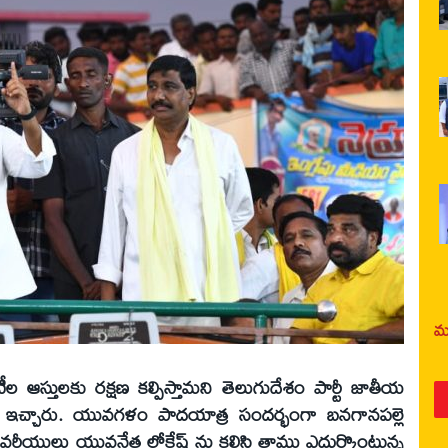
మర
ీల ఆస్తులకు రక్షణ కల్పిస్తామని తెలుగుదేశం పార్టీ జాతీయ
ామీ ఇచ్చారు. యువగళం పాదయాత్ర సందర్భంగా బనగానపల్లె
కవర్గీయులు యువనేత లోకేష్ ను కలిసి తాము ఎదుర్కొంటున్న