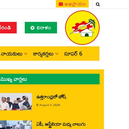
అభిప్రాయం
చేరండి
విరాళం
నాయకులు
కార్యకర్తలు
సూపర్ 6
ముఖ్య వార్తలు
ఉత్తరాంధ్రలో జోష్
@
August 3, 2026
ఏపీ, ఆస్ట్రేలియా మధ్య నాలుగు