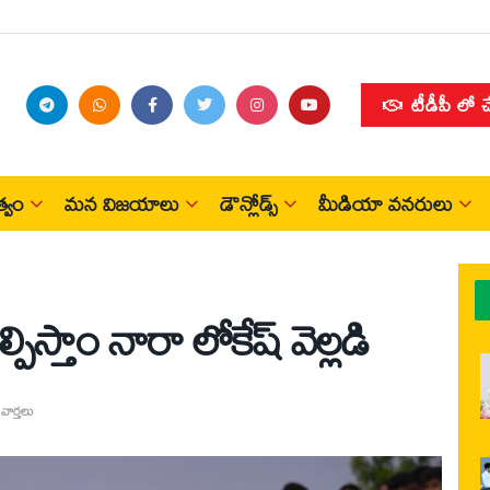
టీడీపీ లో 
్వం
మన విజయాలు
డౌన్లోడ్స్
మీడియా వనరులు
మైనారిటీ ఆస్తులకు రక్షణ కల్పిస్తాం నారా లోకేష్ వెల్లడి
వార్తలు