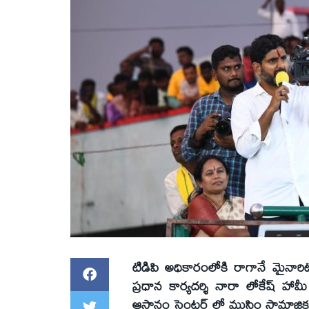
టిడిపి అధికారంలోకి రాగానే మైనారిట
ప్రధాన కార్యదర్శి నారా లోకేష్ హ
ఆస్థానం సెంటర్ లో ముస్లిం సామాజి