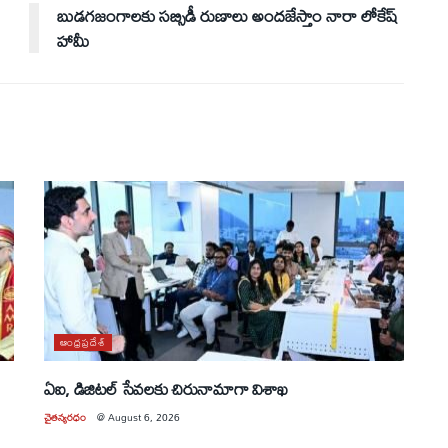
బుడగజంగాలకు సబ్సిడీ రుణాలు అందజేస్తాం నారా లోకేష్
హామీ
ఆంధ్రప్రదేశ్
ఏఐ, డిజిటల్ సేవలకు చిరునామాగా విశాఖ
చైతన్యరధం
@
August 6, 2026