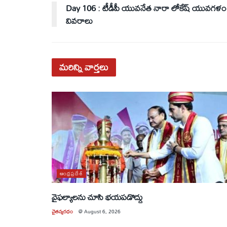
Day 106 : టీడీపీ యువనేత నారా లోకేష్ యువగళం
వివరాలు
మరిన్ని
వార్తలు
ఆంధ్రప్రదేశ్
వైఫల్యాలను చూసి భయపడొద్దు
చైతన్యరధం
@
August 6, 2026