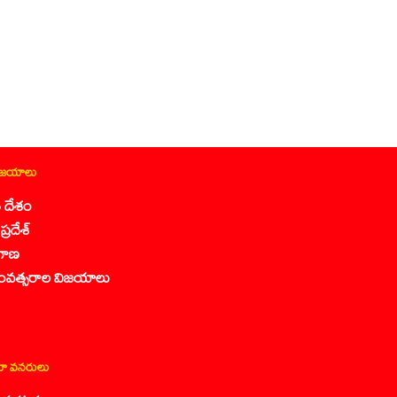
ిజయాలు
 దేశం
ప్రదేశ్
గాణ
ంవత్సరాల విజయాలు
ా వనరులు