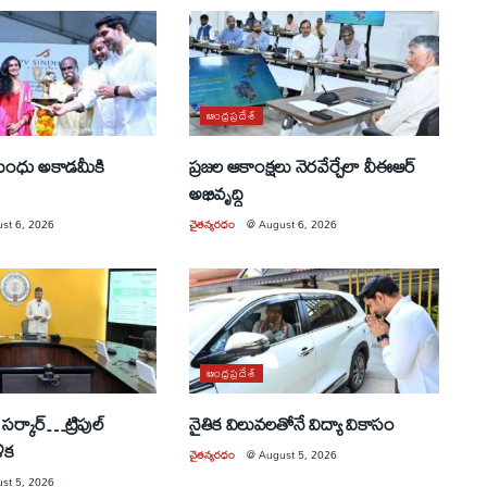
ఆంధ్రప్రదేశ్
 సింధు అకాడమీకి
ప్రజల ఆకాంక్షలు నెరవేర్చేలా వీఈఆర్
అభివృద్ధి
st 6, 2026
చైతన్యరధం
@
August 6, 2026
ఆంధ్రప్రదేశ్
సర్కార్…ట్రిపుల్
నైతిక విలువలతోనే విద్యా వికాసం
ళిక
చైతన్యరధం
@
August 5, 2026
st 5, 2026