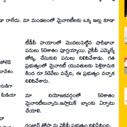
ూడా రాలేదు. మా మండలంలో మైనారిటీలకు ఒక్క ఇల్లు కూడా
టీడీపీ హయాంలో మొదలుపెట్టిన షాదీఖానా
పనులు 50శాతం పూర్తయ్యాయి. వైసీపీ ఎమ్మెల్యే
జోక్య, చేసుకుని పనులు నిలిపివేశాడు. గత
కోలేవ్
ప్రభుత్వంలో మైనారిటీ యువతులకు పెళ్లికానుక
మావేశం.
కింద రూ.50వేలు వచ్చేది, ఈ ప్రభుత్వం వచ్చాక
నిలిపివేశారు.
ీనుడిగా
ఉమ మీడియా
మా నియోజకవర్గంలో 50శాతం
మైనారిటీలున్నారు.ఇస్లామిక్ బ్యాంకు ఏర్పాటు
చేయాలి.
సహా
రంజాన్ తోఫా ను వైసీపీ ప్రభుత్వం నిలిపేసింది.