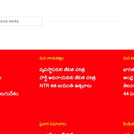
LOAD MORE
మన నాయకత్వం
మన వ
వ్యవస్థాపకుని జీవిత చరిత్ర
భారత
ం
పార్టీ అధినాయకుని జీవిత చరిత్ర
ఆంధ్ర 
NTR శత జయంతి ఉత్సవాలు
తెలం
లుగుదేశం
44 స
ప్రచార సమాచారం
మీడియ