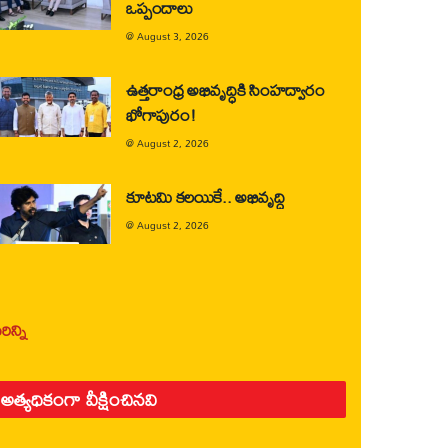
ఒప్పందాలు
@
August 3, 2026
ఉత్తరాంధ్ర అభివృద్ధికి సింహద్వారం
భోగాపురం!
@
August 2, 2026
కూటమి కలయికే.. అభివృద్ధి
@
August 2, 2026
ిన్ని
అత్యధికంగా వీక్షించినవి