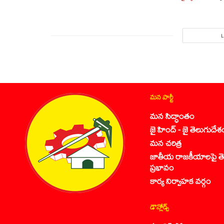
మన పార్టీ
మన సిద్ధాంతం
జై హింద్ - జై తెలుగుదేశ
మన చరిత్ర
జాతీయ రాజకీయాలపై తె
ప్రభావం
కార్య నిర్వాహక వర్గం
డౌన్లోడ్స్