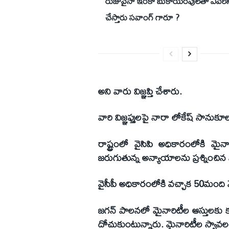
రుజువైనా ఇంకా బుకాయింపులతో ఎవరి
చేస్తారు సవాంగ్ గారూ ?
అని వారు విజ్ఞప్తి చేశారు.
వారి విజ్ఞప్తులపై నారా లోకేష్ సానుక
రాష్ట్రంలో వైసిపి అధికారంలోకి మైనా
జరుగుతున్న అన్యాయాలను ప్రశ్నించిన
వైసీపీ అధికారంలోకి వచ్చాక 50మంది
జగన్ పాలనలో మైనారిటీల ఆస్తులకు కూ
దోచుకుంటున్నారు. మైనారిటీల స్వావలం