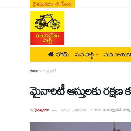
చైతన్యరధం ఈ-పేపర్
హోమ్
మన పార్టీ
మన నాయకత
Home
ఆంధ్రప్రదేశ్
by
చైతన్యరధం
May 21, 2023 at 11:19am
in
ఆంధ్రప్రదేశ్
,
ముఖ్య 