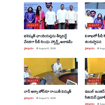
ఆంధ్రప్రదేశ్
ఆంధ్రప్రదేశ్
భవిష్యత్ ఛాంపియన్లను తీర్చిదిద్దే
విశాఖలో పీవీ
వేదికగా పీవీ సింధు స్పోర్ట్స్ అకాడమీ
శంకుస్థాపన
చైతన్యరధం
@
August 6, 2026
చైతన్యరధం
@
Augu
ఆంధ్రప్రదేశ్
ఆంధ్రప్రదేశ్
నాన్ ఆక్వా జోన్‌కూ రాయితీ విద్యుత్
డబుల్ ఇంజిన్ 
రీజియన్ ప్రణా
చైతన్యరధం
@
August 5, 2026
చైతన్యరధం
@
Augu