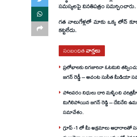
సమస్యలపై వినతిపత్రం సమర్పించారు.
గత నాలుగేళ్లలో మాకు ఒక్క లోన్ క
కట్టలేదు.
సంబంధిత
వార్తలు
ప్రలోభాలకు దిగజారినా ఓటమిని తప్పించు
జగన్ రెడ్డీ – ఆచంట సునీత మీడియా స
పోలవరం నిధులు దారి మళ్ళించి చరిత్రహ
మిగిలిపోయిన జగన్ రెడ్డి – దేవినేని 
సమావేశం.
గ్రూప్ -1 లో మీ అక్రమాలు ఆధారాలతో 