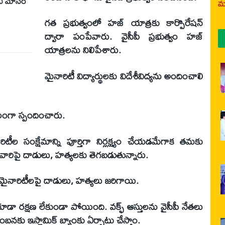
ని మోసం
మర
గత ప్రభుత్వంలో హజ్ యాత్రకు కార్పొరేషన్
ద్వారా పంపేవారు. వైసీపీ ప్రభుత్వం హజ్
యాత్రలను నిలిపేశారు.
మైనారిటీ విద్యార్థులకు విదేశీవిద్యను అందించాలి
ూలంగా స్పందించారు.
రిటీల సంక్షేమాన్ని పూర్తిగా నిర్లక్ష్యం చేయడమేగాక తమకు
 వారిపై దాడులు, హత్యలకు తెగబడుతున్నారు.
 మైనారిటీలపై దాడులు, హత్యలు జరిగాయి.
డా రక్షణ లేకుండా పోయింది. వక్ఫ్ ఆస్తులను వైసీపీ నేతలు
బనకు ఇస్లామిక్ బ్యాంకు ఏర్పాటు చేస్తాం.