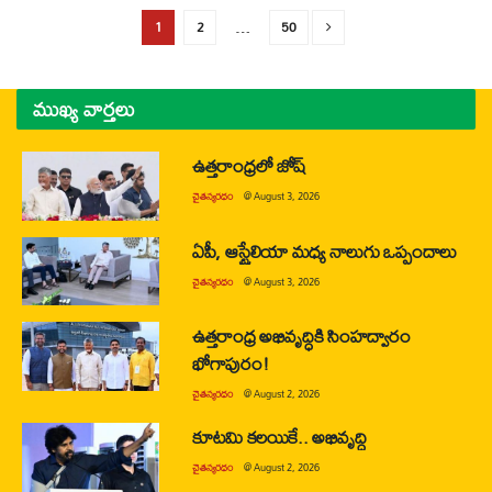
1
2
…
50
ముఖ్య వార్తలు
ఉత్తరాంధ్రలో జోష్
చైతన్యరధం
@
August 3, 2026
ఏపీ, ఆస్ట్రేలియా మధ్య నాలుగు ఒప్పందాలు
చైతన్యరధం
@
August 3, 2026
ఉత్తరాంధ్ర అభివృద్ధికి సింహద్వారం
భోగాపురం!
చైతన్యరధం
@
August 2, 2026
కూటమి కలయికే.. అభివృద్ధి
చైతన్యరధం
@
August 2, 2026