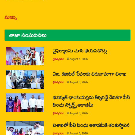
మరిన్ని
తాజా సంఘటనలు
వైఫల్యాలను చూసి భయపడొద్దు
చైతన్యరధం
@
August 6, 2026
ఏఐ, డిజిటల్ సేవలకు చిరునామాగా విశాఖ
చైతన్యరధం
@
August 6, 2026
భవిష్యత్ ఛాంపియన్లను తీర్చిదిద్దే వేదికగా పీవీ
సింధు స్పోర్ట్స్ అకాడమీ
చైతన్యరధం
@
August 6, 2026
విశాఖలో పీవీ సింధు అకాడమీకి శంకుస్థాపన
చైతన్యరధం
@
August 6, 2026