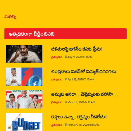
మరిన్ని
అత్యధికంగా వీక్షించినవి
దళితులపై జగన్‌ది కపట ప్రేమ!
చైతన్యరధం
@
July 9, 2026 6:00 AM
చంద్రబాబు విజన్‌తో విద్యుత్ ధగధగలు
చైతన్యరధం
@
April 29, 2026 7:10 AM
అమ్మకు ఆసరా…చెల్లెమ్మలకు భరోసా…
చైతన్యరధం
@
March 8, 2026 6:30 AM
కష్టాలు ఉన్నా.. కర్తవ్యం వీడలేదు!
చైతన్యరధం
@
February 18, 2026 6:15 AM