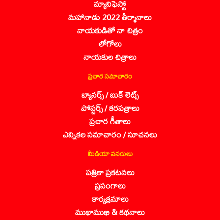
మ్యానిఫెస్టో
మహానాడు 2022 తీర్మానాలు
నాయకుడితో నా చిత్రం
లోగోలు
నాయకుల చిత్రాలు
ప్రచార సమాచారం
బ్యానర్స్ / బుక్ లెట్స్
పోస్టర్స్ / కరపత్రాలు
ప్రచార గీతాలు
ఎన్నికల సమాచారం / సూచనలు
మీడియా వనరులు
పత్రికా ప్రకటనలు
ప్రసంగాలు
కార్యక్రమాలు
ముఖాముఖి & కథనాలు