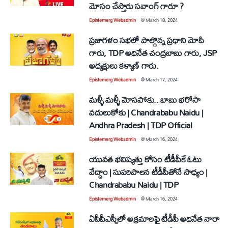
మోసం చేస్తారు సవాంగ్ గారూ ?
Epistemerg Webadmin
@
March 18, 2024
ప్రజాగళం సభలో పాల్గొన్న ప్రధాని మోదీ
గారు, TDP అధినేత చంద్రబాబు గారు, JSP
అధ్యక్షులు కళ్యాణ్ గారు.
Epistemerg Webadmin
@
March 17, 2024
మళ్ళీ మళ్ళీ మోసపోకు.. బాబు భరోసా
వదులుకోకు | Chandrababu Naidu |
Andhra Pradesh | TDP Official
Epistemerg Webadmin
@
March 16, 2024
యువత భవిష్యత్తు కోసం టీడీపీకే ఓటు
వేద్దాం | సుపరిపాలన టీడీపీతోనే సాధ్యం |
Chandrababu Naidu | TDP
Epistemerg Webadmin
@
March 16, 2024
ఏపీపీఎస్సీలో అక్రమాలఫై టీడీపీ అధినేత నారా