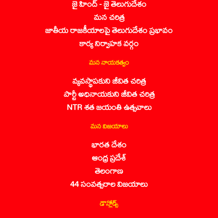
జై హింద్ - జై తెలుగుదేశం
మన చరిత్ర
జాతీయ రాజకీయాలపై తెలుగుదేశం ప్రభావం
కార్య నిర్వాహక వర్గం
మన నాయకత్వం
వ్యవస్థాపకుని జీవిత చరిత్ర
పార్టీ అధినాయకుని జీవిత చరిత్ర
NTR శత జయంతి ఉత్సవాలు
మన విజయాలు
భారత దేశం
ఆంధ్ర ప్రదేశ్
తెలంగాణ
44 సంవత్సరాల విజయాలు
డౌన్లోడ్స్