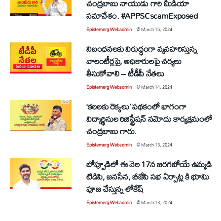
చంద్రబాబు నాయుడు గారి మీడియా
సమావేశం. #APPSCscamExposed
Epistemerg Webadmin
@
March 15, 2024
నిబంధనలకు విరుద్ధంగా వ్యవహరిస్తున్న
వాలంటీర్లపై, అధికారులపై చర్యలు
తీసుకోవాలి – టీడీపీ నేతలు
Epistemerg Webadmin
@
March 14, 2024
‘కలలకు రెక్కలు’ పథకంలో భాగంగా
విద్యార్థినుల రిజిస్ట్రేషన్ నమోదు కార్యక్రమంలో
చంద్రబాబు గారు.
Epistemerg Webadmin
@
March 13, 2024
బోప్పూడిలో ఈ నెల 17న జరగబోయే ఉమ్మడి
టిడిపి, జనసేన, బీజేపి సభ ఏర్పాట్ల కి భూమి
పూజ చేస్తున్న లోకేష్
Epistemerg Webadmin
@
March 13, 2024