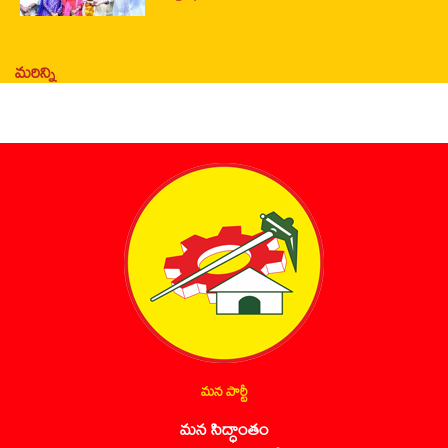
మరిన్ని
మన పార్టీ
మన సిద్ధాంతం