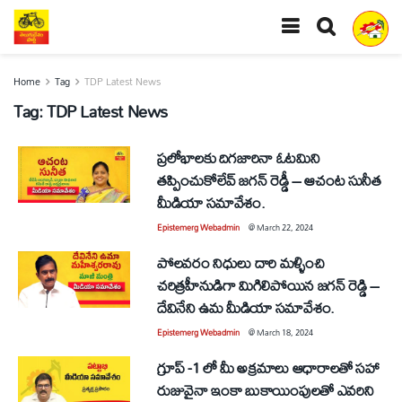
Home
Tag
TDP Latest News
Tag:
TDP Latest News
ప్రలోభాలకు దిగజారినా ఓటమిని
తప్పించుకోలేవ్ జగన్ రెడ్డీ – ఆచంట సునీత
మీడియా సమావేశం.
Epistemerg Webadmin
@
March 22, 2024
పోలవరం నిధులు దారి మళ్ళించి
చరిత్రహీనుడిగా మిగిలిపోయిన జగన్ రెడ్డి –
దేవినేని ఉమ మీడియా సమావేశం.
Epistemerg Webadmin
@
March 18, 2024
గ్రూప్ -1 లో మీ అక్రమాలు ఆధారాలతో సహా
రుజువైనా ఇంకా బుకాయింపులతో ఎవరిని