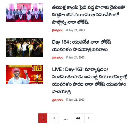
తలమళ్ల క్యాంప్ సైట్ వద్ద పొగాకు రైతులతో
నిర్వహించిన ముఖాముఖి సమావేశంలో
పాల్గొన్న నారా లోకేష్.
చైతన్యరధం
@
July 24, 2023
Day 164 : యువనేత నారా లోకేష్
యువగళం పాదయాత్ర వివరాలు
చైతన్యరధం
@
July 24, 2023
LIVE : Day-163: మార్కాపురం/
సంతనూతలపాడు అసెంబ్లీ నియోజకవర్గాల్లో
యువగళం సారధి నారా లోకేష్ యువ‌గ‌ళం
పాద‌యాత్ర
చైతన్యరధం
@
July 23, 2023
1
2
…
44