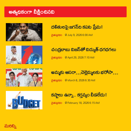
అత్యధికంగా వీక్షించినవి
దళితులపై జగన్‌ది కపట ప్రేమ!
చైతన్యరధం
@
July 9, 2026 6:00 AM
చంద్రబాబు విజన్‌తో విద్యుత్ ధగధగలు
చైతన్యరధం
@
April 29, 2026 7:10 AM
అమ్మకు ఆసరా…చెల్లెమ్మలకు భరోసా…
చైతన్యరధం
@
March 8, 2026 6:30 AM
కష్టాలు ఉన్నా.. కర్తవ్యం వీడలేదు!
చైతన్యరధం
@
February 18, 2026 6:15 AM
మరిన్ని