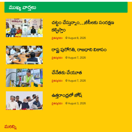
ముఖ్య వార్తలు
చట్టం చేస్తున్నాం…బీసీలకు సంరక్షణ
కల్పిస్తాం
చైతన్యరధం
@
August 8, 2026
రాష్ట్ర పురోగతి, రాజధాని వికాసం
చైతన్యరధం
@
August 7, 2026
చేనేతకు చేయూత
చైతన్యరధం
@
August 7, 2026
ఉత్తరాంధ్రలో జోష్
చైతన్యరధం
@
August 3, 2026
మరిన్ని