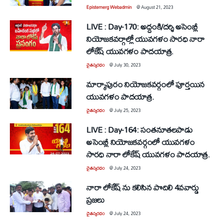
Epistemerg Webadmin
@
August 21, 2023
LIVE : Day-170: అద్దంకి/దర్శి అసెంబ్లీ
నియోజకవర్గాల్లో యువగళం సారధి నారా
లోకేష్ యువగళం పాదయాత్ర.
చైతన్యరధం
@
July 30, 2023
మార్కాపురం నియోజకవర్గంలో పూర్తయిన
యువగళం పాదయాత్ర.
చైతన్యరధం
@
July 25, 2023
LIVE : Day-164: సంతనూతలపాడు
అసెంబ్లీ నియోజకవర్గంలో యువగళం
సారధి నారా లోకేష్ యువ‌గ‌ళం పాద‌యాత్ర.
చైతన్యరధం
@
July 24, 2023
నారా లోకేష్ ను కలిసిన పొదిలి 4వవార్డు
ప్రజలు
చైతన్యరధం
@
July 24, 2023