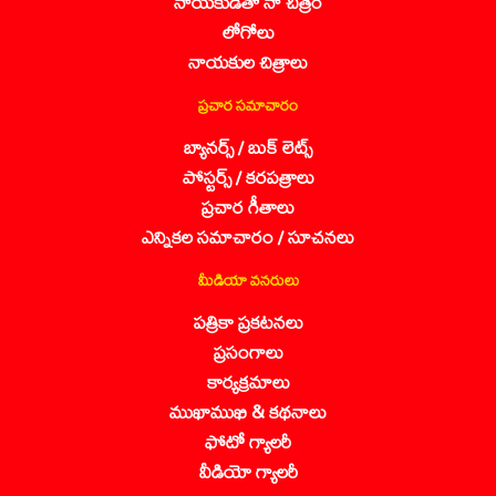
నాయకుడితో నా చిత్రం
లోగోలు
నాయకుల చిత్రాలు
ప్రచార సమాచారం
బ్యానర్స్ / బుక్ లెట్స్
పోస్టర్స్ / కరపత్రాలు
ప్రచార గీతాలు
ఎన్నికల సమాచారం / సూచనలు
మీడియా వనరులు
పత్రికా ప్రకటనలు
ప్రసంగాలు
కార్యక్రమాలు
ముఖాముఖి & కథనాలు
ఫోటో గ్యాలరీ
వీడియో గ్యాలరీ