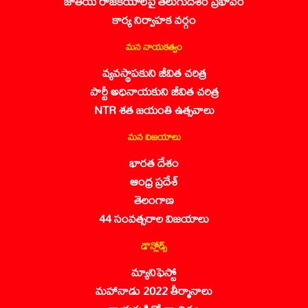
జాతీయ రాజకీయాలపై తెలుగుదేశం ప్రభావం
కార్య నిర్వాహక వర్గం
మన నాయకత్వం
వ్యవస్థాపకుని జీవిత చరిత్ర
పార్టీ అధినాయకుని జీవిత చరిత్ర
NTR శత జయంతి ఉత్సవాలు
మన విజయాలు
భారత దేశం
ఆంధ్ర ప్రదేశ్
తెలంగాణ
44 సంవత్సరాల విజయాలు
డౌన్లోడ్స్
మ్యానిఫెస్టో
మహానాడు 2022 తీర్మానాలు