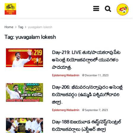
Home
Tag
yuvagalam lokesh
Tag:
yuvagalam lokesh
Day-219: LIVE తుని/పాయకరావుపేట
అసెంబ్లీ నియోజకవర్గాలలో యువగళం
పాదయాత్ర.
Epistemerg Webadmin
@
December 11, 2023
Day-206: భీమవరం/నర్సాపురం అసెంబ్లీ
నియోజకవర్గం (ఉమ్మడి పశ్చిమగోదావరి
జిల్లా).
Epistemerg Webadmin
@
September 7, 2023
Day-188 విజయవాడ ఈస్ట్/వెస్ట్/సెంట్రల్
నియోజకవర్గాలు (ఎన్టీఆర్ జిల్లా)