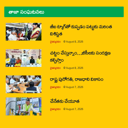
తాజా సంఘటనలు
జీఐ ట్యాగ్‌తో కుప్పడం పట్టుకు మరింత
విశిష్టత
చైతన్యరధం
@
August 8, 2026
చట్టం చేస్తున్నాం…బీసీలకు సంరక్షణ
కల్పిస్తాం
చైతన్యరధం
@
August 8, 2026
రాష్ట్ర పురోగతి, రాజధాని వికాసం
చైతన్యరధం
@
August 7, 2026
చేనేతకు చేయూత
చైతన్యరధం
@
August 7, 2026