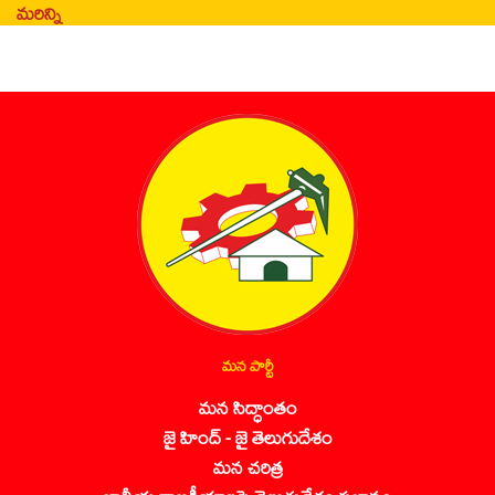
మరిన్ని
మన పార్టీ
మన సిద్ధాంతం
జై హింద్ - జై తెలుగుదేశం
మన చరిత్ర