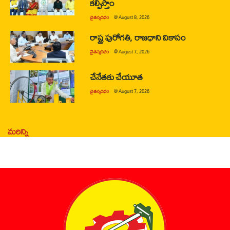
కల్పిస్తాం
చైతన్యరధం
@
August 8, 2026
రాష్ట్ర పురోగతి, రాజధాని వికాసం
చైతన్యరధం
@
August 7, 2026
చేనేతకు చేయూత
చైతన్యరధం
@
August 7, 2026
మరిన్ని