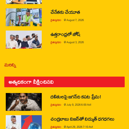
చేనేతకు చేయూత
చైతన్యరధం
@
August 7, 2026
ఉత్తరాంధ్రలో జోష్
చైతన్యరధం
@
August 3, 2026
మరిన్ని
అత్యధికంగా వీక్షించినవి
దళితులపై జగన్‌ది కపట ప్రేమ!
చైతన్యరధం
@
July 9, 2026 6:00 AM
చంద్రబాబు విజన్‌తో విద్యుత్ ధగధగలు
చైతన్యరధం
@
April 29, 2026 7:10 AM