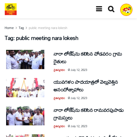
Home
Tag
public meeting nara lokesh
Tag:
public meeting nara lokesh
నారా లోకేష్‌ను కలిసిన చోడవరం గ్రామ
రైతులు
చైతన్యరధం
@
July 12, 2023
యువగళం పాదయాత్రలో వెల్లువెత్తిన
ఆనందోత్సాహాలు
చైతన్యరధం
@
July 12, 2023
నారా లోకేష్‌ను కలిసిన రామవరపుపాడు
గ్రామస్తులు
చైతన్యరధం
@
July 12, 2023