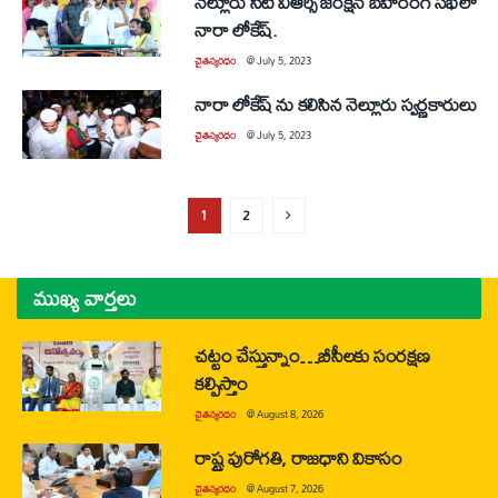
నెల్లూరు సిటీ విఆర్సి జంక్షన్ బహిరంగ సభలో
నారా లోకేష్.
చైతన్యరధం
@
July 5, 2023
నారా లోకేష్ ను కలిసిన నెల్లూరు స్వర్ణకారులు
చైతన్యరధం
@
July 5, 2023
1
2
ముఖ్య వార్తలు
చట్టం చేస్తున్నాం…బీసీలకు సంరక్షణ
కల్పిస్తాం
చైతన్యరధం
@
August 8, 2026
రాష్ట్ర పురోగతి, రాజధాని వికాసం
చైతన్యరధం
@
August 7, 2026