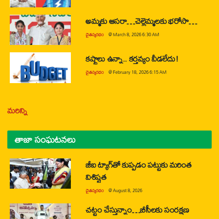
అమ్మకు ఆసరా…చెల్లెమ్మలకు భరోసా…
చైతన్యరధం
@
March 8, 2026 6:30 AM
కష్టాలు ఉన్నా.. కర్తవ్యం వీడలేదు!
చైతన్యరధం
@
February 18, 2026 6:15 AM
మరిన్ని
తాజా సంఘటనలు
జీఐ ట్యాగ్‌తో కుప్పడం పట్టుకు మరింత
విశిష్టత
చైతన్యరధం
@
August 8, 2026
చట్టం చేస్తున్నాం…బీసీలకు సంరక్షణ