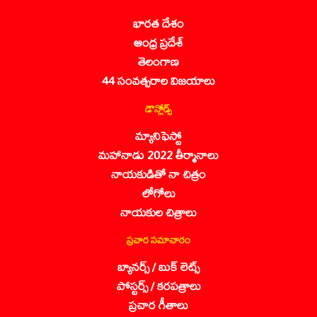
భారత దేశం
ఆంధ్ర ప్రదేశ్
తెలంగాణ
44 సంవత్సరాల విజయాలు
డౌన్లోడ్స్
మ్యానిఫెస్టో
మహానాడు 2022 తీర్మానాలు
నాయకుడితో నా చిత్రం
లోగోలు
నాయకుల చిత్రాలు
ప్రచార సమాచారం
బ్యానర్స్ / బుక్ లెట్స్
పోస్టర్స్ / కరపత్రాలు
ప్రచార గీతాలు