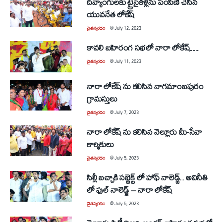
దివ్యాంగులకు ట్రైసైకిళ్లను పంపిణీ చేసిన
యువనేత లోకేష్
చైతన్యరధం
@
July 12, 2023
కావలి బహిరంగ సభలో నారా లోకేష్…
చైతన్యరధం
@
July 11, 2023
నారా లోకేష్ ను కలిసిన నాగమాంబపురం
గ్రామస్తులు
చైతన్యరధం
@
July 7, 2023
నారా లోకేష్ ను కలిసిన నెల్లూరు మీ-సేవా
కార్మికులు
చైతన్యరధం
@
July 5, 2023
సిల్లీ బచ్చాకి సబ్జెక్ట్ లో హాఫ్ నాలెడ్జ్.. అవినీతి
లో ఫుల్ నాలెడ్జ్ – నారా లోకేష్
చైతన్యరధం
@
July 5, 2023