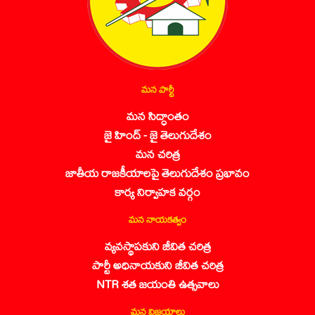
మన పార్టీ
మన సిద్ధాంతం
జై హింద్ - జై తెలుగుదేశం
మన చరిత్ర
జాతీయ రాజకీయాలపై తెలుగుదేశం ప్రభావం
కార్య నిర్వాహక వర్గం
మన నాయకత్వం
వ్యవస్థాపకుని జీవిత చరిత్ర
పార్టీ అధినాయకుని జీవిత చరిత్ర
NTR శత జయంతి ఉత్సవాలు
మన విజయాలు