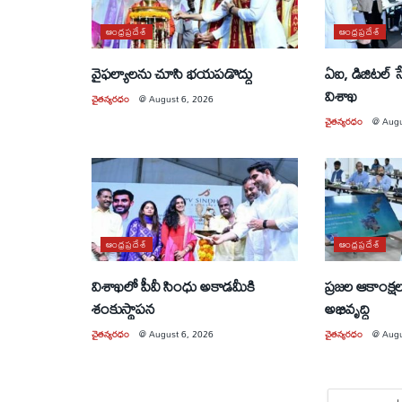
ఆంధ్రప్రదేశ్
ఆంధ్రప్రదేశ్
వైఫల్యాలను చూసి భయపడొద్దు
ఏఐ, డిజిటల్ 
విశాఖ
చైతన్యరధం
@
August 6, 2026
చైతన్యరధం
@
Augu
ఆంధ్రప్రదేశ్
ఆంధ్రప్రదేశ్
విశాఖలో పీవీ సింధు అకాడమీకి
ప్రజల ఆకాంక్ష
శంకుస్థాపన
అభివృద్ధి
చైతన్యరధం
@
August 6, 2026
చైతన్యరధం
@
Augu