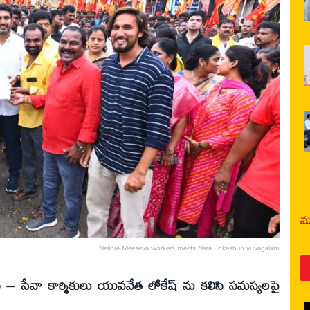
మర
Nellore Meeseva workers meets Nara Lokesh in yuvagalam
ీ – సేవా కార్మికులు యువనేత లోకేష్ ను కలిసి సమస్యలపై