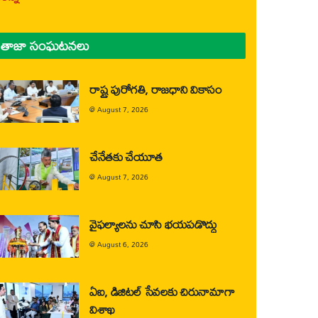
తాజా సంఘటనలు
రాష్ట్ర పురోగతి, రాజధాని వికాసం
@
August 7, 2026
చేనేతకు చేయూత
@
August 7, 2026
వైఫల్యాలను చూసి భయపడొద్దు
@
August 6, 2026
ఏఐ, డిజిటల్ సేవలకు చిరునామాగా
విశాఖ