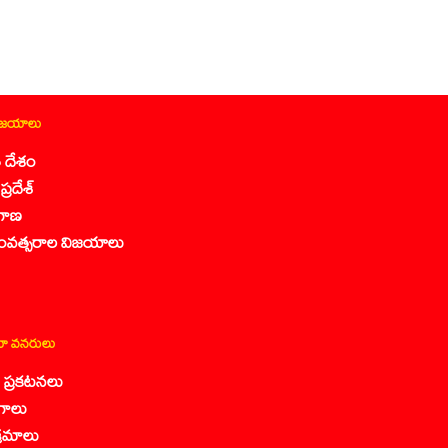
ిజయాలు
 దేశం
ప్రదేశ్
గాణ
ంవత్సరాల విజయాలు
ా వనరులు
కా ప్రకటనలు
గాలు
క్రమాలు