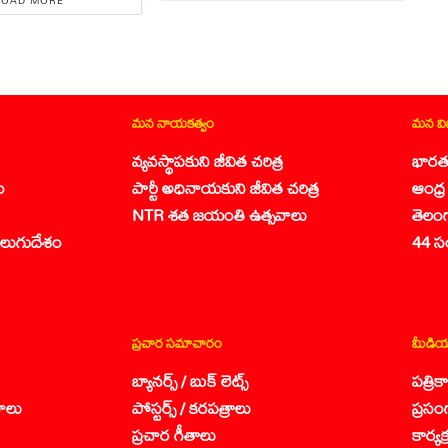
LOAD MORE
మన నాయకత్వం
మన వ
వ్యవస్థాపకుని జీవిత చరిత్ర
భారత
ం
పార్టీ అధినాయకుని జీవిత చరిత్ర
ఆంధ్ర 
NTR శత జయంతి ఉత్సవాలు
తెలం
లుగుదేశం
44 స
ప్రచార సమాచారం
మీడియ
బ్యానర్స్ / బుక్ లెట్స్
పత్రి
ాలు
పోస్టర్స్ / కరపత్రాలు
ప్రసం
ప్రచార గీతాలు
కార్య