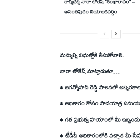
కార్యదర్శి నారా లోకేష్ “శంఖారావం” –
అనంతపురం నియోజకవర్గం
మమ్మల్ని విధుల్లోకి తీసుకోవాలి.
నారా లోకేష్ మాట్లాడుతూ…
• జగన్మోహన్ రెడ్డి పాలనలో అన్నిరకా
• అధికారం కోసం పాదయాత్ర సమయంలో 
• గత ప్రభుత్వ హయాంలో మీ ఇబ్బందులు
• టీడీపీ అధికారంలోకి వచ్చాక మీ-స