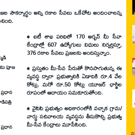
ప్రజల సౌకర్యార్థం అన్ని రకాల సేవలు ఒకేచోట అందించాలన్న
ంచింది.
• ఐటీ శాఖ పరిధిలో 170 అర్బన్ మీ సేవా
కేంద్రాల్లో 607 ఉద్యోగులు విధులు నిర్వర్తిస్తూ,
376 రకాల సేవలు ప్రజలకు అందిస్తున్నాం.
మడి
భూమి పూజ
• ప్రస్తుతం మీ-సేవ పేరుతో కొనసాగుతున్న ఈ
వ్యవస్థ ద్వారా ప్రభుత్వానికి ఏడాదికి రూ.4 వేల
కోట్లు, మరో రూ.50 కోట్లు యూజర్ ఛార్జీల
ప్రధాన
రూపంలో ఆదాయం సమకూరుతోంది.
డిపత్రి
• వైసిపి ప్రభుత్వం అధికారంలోకి వచ్చాక గ్రామ/
వార్డు సచివాలయ వ్యవస్థను తీసుకొచ్చి ప్రభుత్వ
మీ-సేవ కేంద్రాలు మూసేసింది.
ప్రధాన
మర