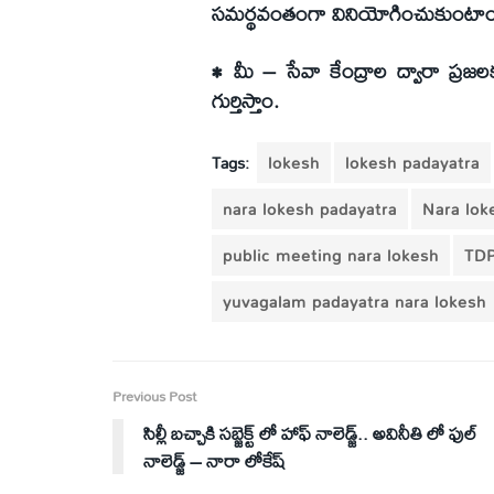
సమర్థవంతంగా వినియోగించుకుంటాం
• మీ – సేవా కేంద్రాల ద్వారా ప్రజలక
గుర్తిస్తాం.
Tags:
lokesh
lokesh padayatra
nara lokesh padayatra
Nara lok
public meeting nara lokesh
TD
yuvagalam padayatra nara lokesh
Previous Post
సిల్లీ బచ్చాకి సబ్జెక్ట్ లో హాఫ్ నాలెడ్జ్.. అవినీతి లో ఫుల్
నాలెడ్జ్ – నారా లోకేష్