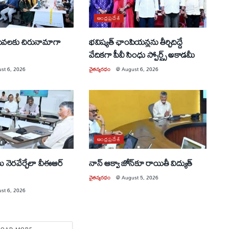
ఆంధ్రప్రదేశ్
సేవలకు చిరునామాగా
భవిష్యత్ ఛాంపియన్లను తీర్చిదిద్దే
వేదికగా పీవీ సింధు స్పోర్ట్స్ అకాడమీ
st 6, 2026
చైతన్యరధం
@
August 6, 2026
ఆంధ్రప్రదేశ్
లు నెరవేర్చేలా వీఈఆర్
నాన్ ఆక్వా జోన్‌కూ రాయితీ విద్యుత్
చైతన్యరధం
@
August 5, 2026
st 6, 2026