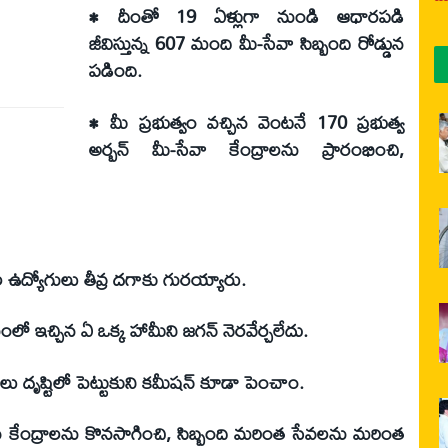
• దీంతో 19 ఏళ్లుగా నుండి ఆధారపడి
జీవిస్తున్న 607 మంది మీ-సేవా సిబ్బంది రోడ్డున
పడింది.
• మీ ప్రభుత్వం వచ్చిన వెంటనే 170 ప్రభుత్వ
అర్బన్ మీ-సేవా కేంద్రాలను ప్రారంభించి,
ల ఉద్యోగులు తీవ్ర దగాకు గురయ్యారు.
ఇచ్చిన ఏ ఒక్క హామీని జగన్ నెరవేర్చలేదు.
 దృష్టిలో పెట్టుకుని కమీషన్ కూడా పెంచాం.
ేవ కేంద్రాలను కొనసాగించి, సిబ్బంది మరింత సేవలను మరింత