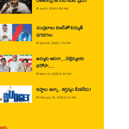
దళితులపై జగన్‌ది కపట ప్రేమ!
@
July 9, 2026 6:00 AM
చంద్రబాబు విజన్‌తో విద్యుత్
ధగధగలు
@
April 29, 2026 7:10 AM
అమ్మకు ఆసరా…చెల్లెమ్మలకు
భరోసా…
@
March 8, 2026 6:30 AM
కష్టాలు ఉన్నా.. కర్తవ్యం వీడలేదు!
@
February 18, 2026 6:15 AM
ిన్ని