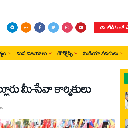
టీడీపీ లో 
్వం
మన విజయాలు
డౌన్లోడ్స్
మీడియా వనరులు
్లూరు మీ-సేవా కార్మికులు
తలు