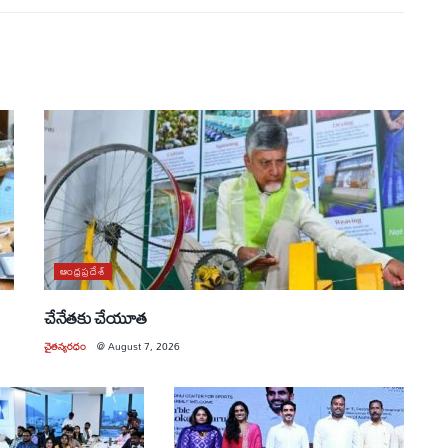
ఆంధ్రప్రదేశ్
చేనేతకు చేయూత
చైతన్యరధం
@
August 7, 2026