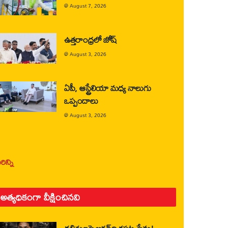
@
August 7, 2026
ఉత్తరాంధ్రలో జోష్
@
August 3, 2026
ఏపీ, ఆస్ట్రేలియా మధ్య నాలుగు
ఒప్పందాలు
@
August 3, 2026
ిన్ని
అత్యధికంగా వీక్షించినవి