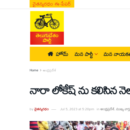
చైతన్యరధం ఈ-పేపర్
హోమ్
మన పార్టీ
మన నాయకత
Home
ఆంధ్రప్రదేశ్
నారా లోకేష్ ను కలిసిన నెల
by
చైతన్యరధం
Jul 5, 2023 at 5:20pm
in
ఆంధ్రప్రదేశ్
,
ముఖ్య వార్