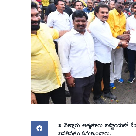
• నెల్లూరు ఆత్మకూరు బస్టాండులో మ
వినతిపత్రం సమర్పించారు.