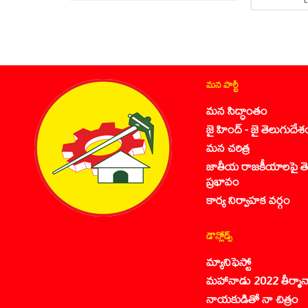
మన పార్టీ
మన సిద్ధాంతం
జై హింద్ - జై తెలుగుదేశ
మన చరిత్ర
జాతీయ రాజకీయాలపై తె
ప్రభావం
కార్య నిర్వాహక వర్గం
డౌన్లోడ్స్
మ్యానిఫెస్టో
మహానాడు 2022 తీర్మాన
నాయకుడితో నా చిత్రం