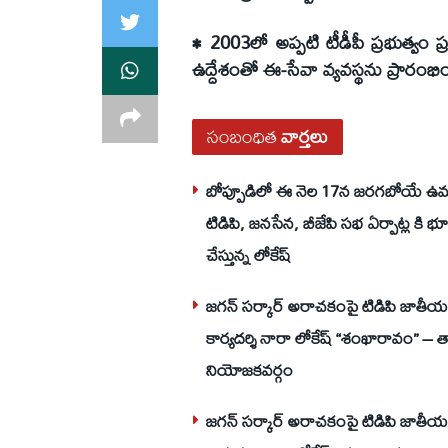
• 2003లో అప్పటి టీడీపీ ప్రభుత్వం 
ఉద్దేశంతో ఈ-సేవా వ్యవస్థను ప్రారంభి
సంబంధిత
వార్తలు
బోప్పూడిలో ఈ నెల 17న జరగబోయే ఉమ్
టిడిపి, జనసేన, బీజేపి సభ ఏర్పాట్ల కి 
చేస్తున్న లోకేష్
జగన్ సర్కార్ అరాచకంపై టిడిపి జాతీయ 
కార్యదర్శి నారా లోకేష్ “శంఖారావం” – తా
నియోజకవర్గం
జగన్ సర్కార్ అరాచకంపై టిడిపి జాతీయ 