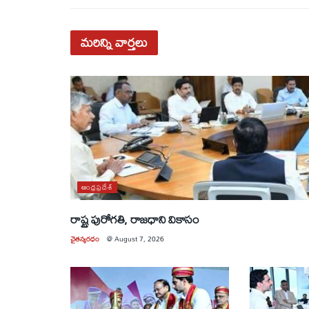
మరిన్ని
వార్తలు
ఆంధ్రప్రదేశ్
రాష్ట్ర పురోగతి, రాజధాని వికాసం
చైతన్యరధం
@
August 7, 2026