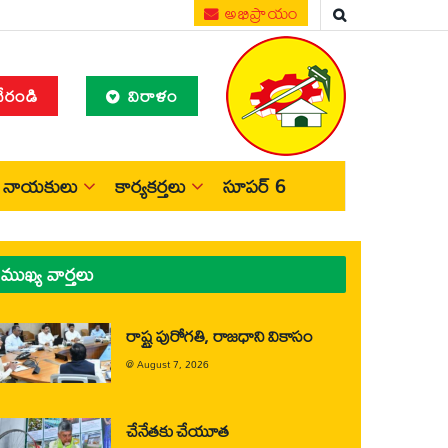
అభిప్రాయం
చేరండి
విరాళం
నాయకులు
కార్యకర్తలు
సూపర్ 6
ముఖ్య వార్తలు
రాష్ట్ర పురోగతి, రాజధాని వికాసం
@
August 7, 2026
చేనేతకు చేయూత