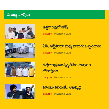
ముఖ్య వార్తలు
ఉత్తరాంధ్రలో జోష్
చైతన్యరధం
@
August 3, 2026
ఏపీ, ఆస్ట్రేలియా మధ్య నాలుగు ఒప్పందాలు
చైతన్యరధం
@
August 3, 2026
ఉత్తరాంధ్ర అభివృద్ధికి సింహద్వారం
భోగాపురం!
చైతన్యరధం
@
August 2, 2026
కూటమి కలయికే.. అభివృద్ధి
చైతన్యరధం
@
August 2, 2026