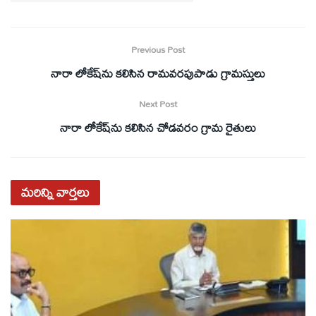
Previous Post
నారా లోకేష్‌ను కలిసిన రామవరపుపాడు గ్రామస్తులు
Next Post
నారా లోకేష్‌ను కలిసిన చోడవరం గ్రామ రైతులు
మరిన్ని
వార్తలు