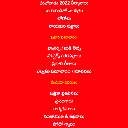
మహానాడు 2022 తీర్మానాలు
నాయకుడితో నా చిత్రం
లోగోలు
నాయకుల చిత్రాలు
ప్రచార సమాచారం
బ్యానర్స్ / బుక్ లెట్స్
పోస్టర్స్ / కరపత్రాలు
ప్రచార గీతాలు
ఎన్నికల సమాచారం / సూచనలు
మీడియా వనరులు
పత్రికా ప్రకటనలు
ప్రసంగాలు
కార్యక్రమాలు
ముఖాముఖి & కథనాలు
ఫోటో గ్యాలరీ