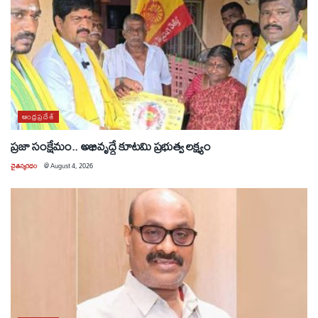
ఆంధ్రప్రదేశ్
ప్రజా సంక్షేమం.. అభివృద్ధే కూటమి ప్రభుత్వ లక్ష్యం
చైతన్యరధం
@
August 4, 2026