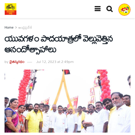
Home
ఆంధ్రప్రదేశ్
యువగళం పాదయాత్రలో వెల్లువెత్తిన
ఆనందోత్సాహాలు
by
చైతన్యరధం
Jul 12, 2023 at 2:49pm