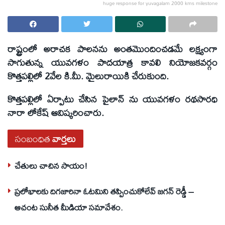
huge response for yuvagalam 2000 kms milestone
రాష్ట్రంలో అరాచక పాలనను అంతమొందించడమే లక్ష్యంగా
సాగుతున్న యువగళం పాదయాత్ర కావలి నియోజకవర్గం
కొత్తపల్లిలో 2వేల కి.మీ. మైలురాయికి చేరుకుంది.
కొత్తపల్లిలో ఏర్పాటు చేసిన పైలాన్ ను యువగళం రథసారధి
నారా లోకేష్ ఆవిష్కరించారు.
సంబంధిత
వార్తలు
చేతులు చాచిన సాయం!
ప్రలోభాలకు దిగజారినా ఓటమిని తప్పించుకోలేవ్ జగన్ రెడ్డీ –
ఆచంట సునీత మీడియా సమావేశం.