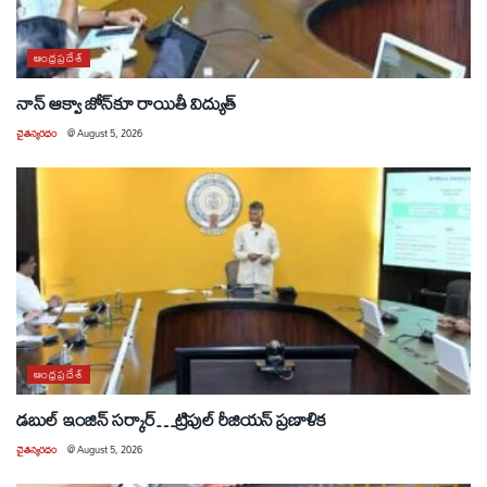
ఆంధ్రప్రదేశ్
నాన్ ఆక్వా జోన్‌కూ రాయితీ విద్యుత్
చైతన్యరధం
@
August 5, 2026
ఆంధ్రప్రదేశ్
డబుల్ ఇంజిన్ సర్కార్…ట్రిపుల్ రీజియన్ ప్రణాళిక
చైతన్యరధం
@
August 5, 2026