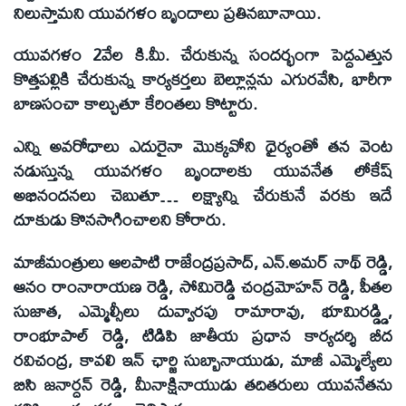
నిలుస్తామని యువగళం బృందాలు ప్రతినబూనాయి.
యువగళం 2వేల కి.మీ. చేరుకున్న సందర్భంగా పెద్దఎత్తున
కొత్తపల్లికి చేరుకున్న కార్యకర్తలు బెల్లూన్లను ఎగురవేసి, భారీగా
బాణసంచా కాల్చుతూ కేరింతలు కొట్టారు.
ఎన్ని అవరోధాలు ఎదురైనా మొక్కవోని ధైర్యంతో తన వెంట
నడుస్తున్న యువగళం బృందాలకు యువనేత లోకేష్
అభినందనలు చెబుతూ… లక్ష్యాన్ని చేరుకునే వరకు ఇదే
దూకుడు కొనసాగించాలని కోరారు.
మాజీమంత్రులు ఆలపాటి రాజేంద్రప్రసాద్, ఎన్.అమర్ నాథ్ రెడ్డి,
ఆనం రాంనారాయణ రెడ్డి, సోమిరెడ్డి చంద్రమోహన్ రెడ్డి, పీతల
సుజాత, ఎమ్మెల్సీలు దువ్వారపు రామారావు, భూమిరడ్డ్డి,
రాంభూపాల్ రెడ్డి, టిడిపి జాతీయ ప్రధాన కార్యదర్శి బీద
రవిచంద్ర, కావలి ఇన్ ఛార్జి సుబ్బానాయుడు, మాజీ ఎమ్మెల్యేలు
బిసి జనార్దన్ రెడ్డి, మీనాక్షినాయుడు తదితరులు యువనేతను