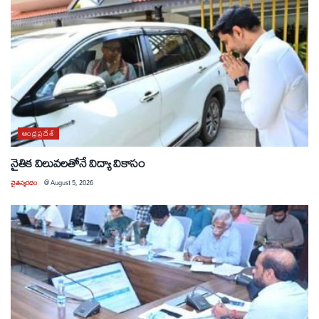
ఆంధ్రప్రదేశ్
నైతిక విలువలతోనే విద్యా వికాసం
చైతన్యరధం
@
August 5, 2026