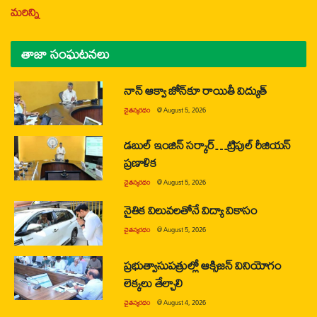
మరిన్ని
తాజా సంఘటనలు
నాన్ ఆక్వా జోన్‌కూ రాయితీ విద్యుత్
చైతన్యరధం
@
August 5, 2026
డబుల్ ఇంజిన్ సర్కార్…ట్రిపుల్ రీజియన్
ప్రణాళిక
చైతన్యరధం
@
August 5, 2026
నైతిక విలువలతోనే విద్యా వికాసం
చైతన్యరధం
@
August 5, 2026
ప్రభుత్వాసుపత్రుల్లో ఆక్సిజన్ వినియోగం
లెక్కలు తేల్చాలి
చైతన్యరధం
@
August 4, 2026