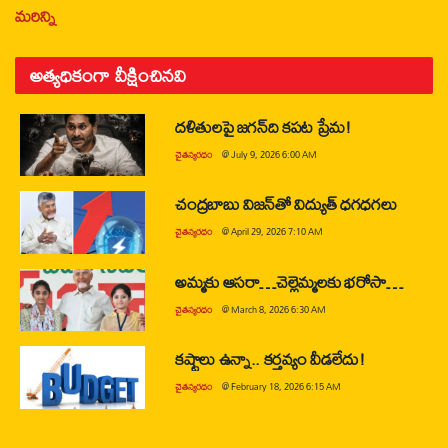
మరిన్ని
అత్యధికంగా వీక్షించినవి
దళితులపై జగన్‌ది కపట ప్రేమ!
చైతన్యరధం
@
July 9, 2026 6:00 AM
చంద్రబాబు విజన్‌తో విద్యుత్ ధగధగలు
చైతన్యరధం
@
April 29, 2026 7:10 AM
అమ్మకు ఆసరా…చెల్లెమ్మలకు భరోసా…
చైతన్యరధం
@
March 8, 2026 6:30 AM
కష్టాలు ఉన్నా.. కర్తవ్యం వీడలేదు!
చైతన్యరధం
@
February 18, 2026 6:15 AM