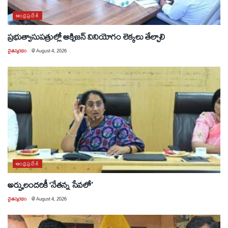
ఆంధ్రప్రదేశ్
ప్రభుత్వాసుపత్రుల్లో ఆక్సిజన్ వినియోగం లెక్కలు తేల్చాలి
చైతన్యరధం
@
August 4, 2026
ఆంధ్రప్రదేశ్
అర్హులందరికీ ‘నేతన్న సేవలో’
చైతన్యరధం
@
August 4, 2026