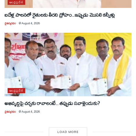
ఆంధ్రప్రదేశ్
ఐదేళ్ల పాలనలో రైతులకు తీరని ద్రోహం..ఇప్పుడు మొసలి కన్నీళ్లు
చైతన్యరధం
@
August 4, 2026
ఆంధ్రప్రదేశ్
అభివృద్ధిపై చర్చకు రావాలంటే.. తప్పుడు సవాళ్లెందుకు?
చైతన్యరధం
@
August 4, 2026
LOAD MORE