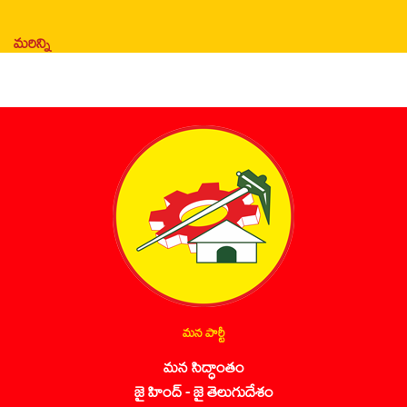
మరిన్ని
మన పార్టీ
మన సిద్ధాంతం
జై హింద్ - జై తెలుగుదేశం