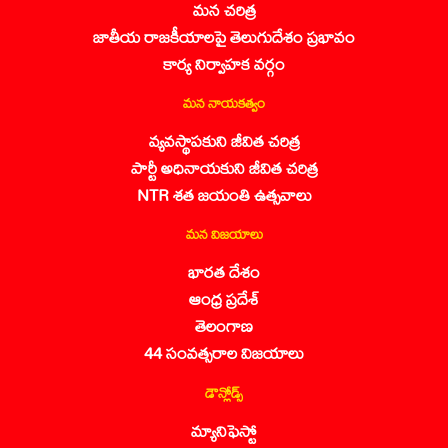
మన చరిత్ర
జాతీయ రాజకీయాలపై తెలుగుదేశం ప్రభావం
కార్య నిర్వాహక వర్గం
మన నాయకత్వం
వ్యవస్థాపకుని జీవిత చరిత్ర
పార్టీ అధినాయకుని జీవిత చరిత్ర
NTR శత జయంతి ఉత్సవాలు
మన విజయాలు
భారత దేశం
ఆంధ్ర ప్రదేశ్
తెలంగాణ
44 సంవత్సరాల విజయాలు
డౌన్లోడ్స్
మ్యానిఫెస్టో