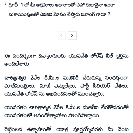
గ్రూప్ -1 లో మీ అక్రమాలు ఆధారాలతో సహా రుజువైనా ఇంకా
బుకాయింపులతో ఎవరిని మోసం చేస్తారు సవాంగ్ గారూ ?
ఈ సందర్భంగా దివ్యాంగులకు యువనేత లోకేష్ వీల్ చైర్లను
అందజేశారు.
చారిత్రాత్మక 2వేల కి.మీ.ల మజిలీకి చేరుకున్న సందర్భంగా
మాజీమంత్రులు, మాజీ ఎమ్మెల్యేలు, పార్టీ సీనియర్ నేతలు,
యువనేత లోకేష్ ను అభినందనలతో ముంచెత్తారు.
యువగళం చారిత్రాత్మక 2వేల కి.మీ.ల మజిలీని చేరకోవడంతో
యువగళంలో ఆనందోత్సాహాలు పొంగిపొర్లాయి.
రెట్టించిన ఉత్సాహంతో యాత్ర పూర్తయ్యేవరకు మీ వెంట