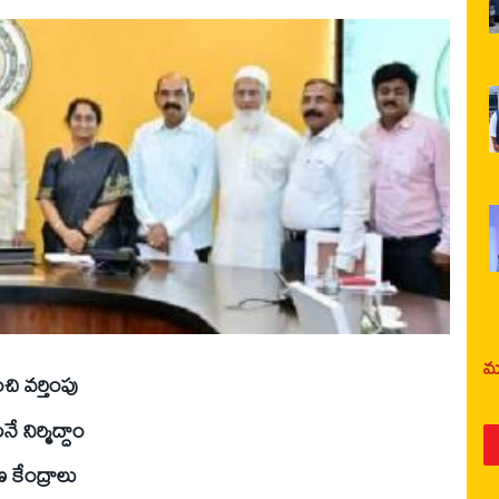
మర
ి వర్తింపు
 నిర్మిద్దాం
షణ కేంద్రాలు