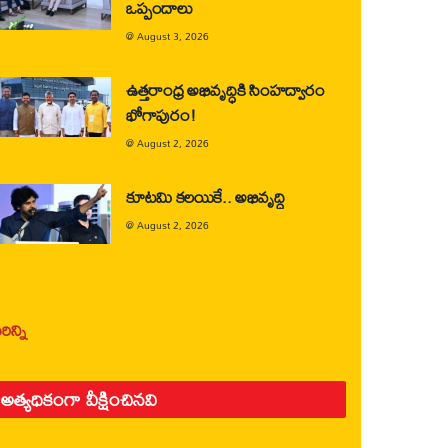
ఒప్పందాలు
@
August 3, 2026
ఉత్తరాంధ్ర అభివృద్ధికి సింహద్వారం
భోగాపురం!
@
August 2, 2026
కూటమి కలయికే.. అభివృద్ధి
@
August 2, 2026
ిన్ని
అత్యధికంగా వీక్షించినవి