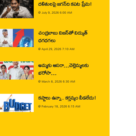
దళితులపై జగన్‌ది కపట ప్రేమ!
@
July 9, 2026 6:00 AM
చంద్రబాబు విజన్‌తో విద్యుత్
ధగధగలు
@
April 29, 2026 7:10 AM
అమ్మకు ఆసరా…చెల్లెమ్మలకు
భరోసా…
@
March 8, 2026 6:30 AM
కష్టాలు ఉన్నా.. కర్తవ్యం వీడలేదు!
@
February 18, 2026 6:15 AM