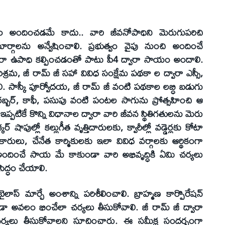
ం అందించడమే కాదు.. వారి జీవనోపాధిని మెరుగుపరిచి
గాలను అన్వేషించాలి. ప్రభుత్వం వైపు నుంచి అందించే
ద్వారా ఉపాధి కల్పించడంతో పాటు పీ4 ద్వారా సాయం అందాలి.
రమ, జీ రామ్ జీ సహా వివిధ సంక్షేమ పథకా ల ద్వారా ఎస్సీ,
్చాలి. సాస్కీ పూర్వోదయ, జీ రామ్ జీ వంటి పథకాల లబ్ధి బడుగు
 రబ్బర్, కాఫీ, పసుపు వంటి పంటల సాగును ప్రోత్సహించి ఆ
 ఇప్పటికే కొన్ని విధానాల ద్వారా వారి జీవన స్థితిగతులను మెరు
 షాపుల్లో కల్లుగీత వృత్తిదారులకు, క్వారీల్లో వడ్డెర్లకు కోటా
కారులు, చేనేత కార్మికులకు ఇలా వివిధ వర్గాలకు ఆర్థికంగా
 అందించే సాయ మే కాకుండా వారి అభివృద్ధికి ఏమి చర్యలు
ిద్ధం చేయాలి.
ాస్ మార్చే అంశాన్ని పరిశీలించాలి. బ్రాహ్మణ కార్పొరేషన్
ూడా అవలం భించేలా చర్యలు తీసుకోవాలి. జీ రామ్ జీ ద్వారా
చర్యలు తీసుకోవాలని సూచించారు. ఈ సమీక్ష సందర్భంగా