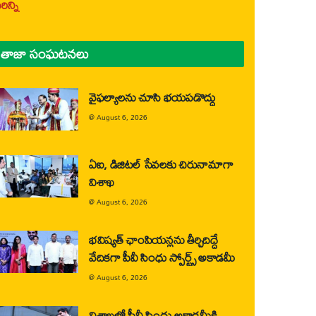
ిన్ని
తాజా సంఘటనలు
వైఫల్యాలను చూసి భయపడొద్దు
@
August 6, 2026
ఏఐ, డిజిటల్ సేవలకు చిరునామాగా
విశాఖ
@
August 6, 2026
భవిష్యత్ ఛాంపియన్లను తీర్చిదిద్దే
వేదికగా పీవీ సింధు స్పోర్ట్స్ అకాడమీ
@
August 6, 2026
విశాఖలో పీవీ సింధు అకాడమీకి