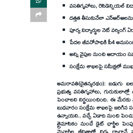
వసతిగృహాలు, రెసిడెన్షియల్ విద
దత్తత తీసుకునేలా ఎన్ఆర్ఆలను
పూర్వ విద్యార్థుల నెట్ వర్కింగ్ 
పేదల జీవనోపాధికి పీ4 అనుస
అన్ని వైపుల నుంచి ఆదాయం 
సంక్షేమ శాఖలపై సమీక్షలో ముఖ్
అమరావతి(చైతన్యరథం): బడుగు బలహీన 
ప్రభుత్వ వసతిగృహాలు, గురుకులాల్లో చ
పెంచాలని నిర్ణయించింది. ఈ మేరకు 
బుధవారం సంక్షేమ శాఖలపై జరిగిన సమీక
ఉన్నాయని.. వచ్చే ఏడాది నుంచి పెం
త్రైమాసికం నుంచే డైట్ ఛార్జీల పెంపు
మైనార్టీల జీవితాల్లో విద్య ద్వారానే