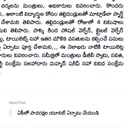
న చర్యలను మంత్రులు, అధికారులు వివరించారు. కొందరు
.. అలాంటి విద్యార్థుల కోసం తల్లిదండ్రులతో మాట్లాడేలా స్మార్ట్
పాటు చేశామని తెలిపారు. తల్లిదండ్రులతో రోజులో 4 నిమిషాలు
ెలిపారు. సాస్కి కింద సోషల్ వెల్ఫేర్, ట్రైబల్ వెల్ఫేర్
ంట్లు, టాయిలెట్స్ సహా ఇతర మౌళిక వసతులను కల్పించే పనులు
ట్ల ఏర్పాటు పూర్తి చేశామని… ఈ నెలాఖరు నాటికి టాయిలెట్ల
కారులు వివరించారు. సమీక్షలో మంత్రులు డీబీవీ స్వామి, సవిత,
్టీ సంక్షేమ సలహాదారు మహ్మద్ షరీఫ్ సహా వివిధ సంక్షేమ
.
Next Post
ఏపీలో పాదరక్షల యూనిట్ ఏర్పాటు చేయండి