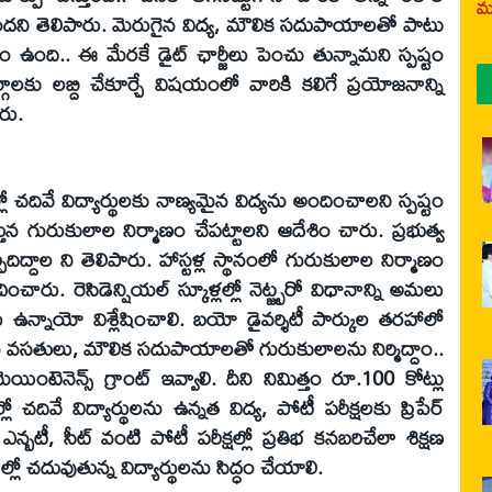
మర
దని తెలిపారు. మెరుగైన విద్య, మౌలిక సదుపాయాలతో పాటు
ం ఉంది.. ఈ మేరకే డైట్ ఛార్జీలు పెంచు తున్నామని స్పష్టం
 వర్గాలకు లబ్ది చేకూర్చే విషయంలో వారికి కలిగే ప్రయోజనాన్ని
రు.
ో చదివే విద్యార్థులకు నాణ్యమైన విద్యను అందించాలని స్పష్టం
్తున గురుకులాల నిర్మాణం చేపట్టాలని ఆదేశిం చారు. ప్రభుత్వ
చిదిద్దాల ని తెలిపారు. హాస్టళ్ల స్థానంలో గురుకులాల నిర్మాణం
చారు. రెసిడెన్షియల్ స్కూళ్లల్లో నెట్జ్బరో విధానాన్ని అమలు
్నాయో విశ్లేషించాలి. బయో డైవర్శిటీ పార్కుల తరహాలో
న వసతులు, మౌలిక సదుపాయాలతో గురుకులాలను నిర్మిద్దాం..
ల మెయింటెనెన్స్ గ్రాంట్ ఇవ్వాలి. దీని నిమిత్తం రూ.100 కోట్లు
్లో చదివే విద్యార్థులను ఉన్నత విద్య, పోటీ పరీక్షలకు ప్రిపేర్
న్బటీ, సీట్ వంటి పోటీ పరీక్షల్లో ప్రతిభ కనబరిచేలా శిక్షణ
్లో చదువుతున్న విద్యార్థులను సిద్ధం చేయాలి.