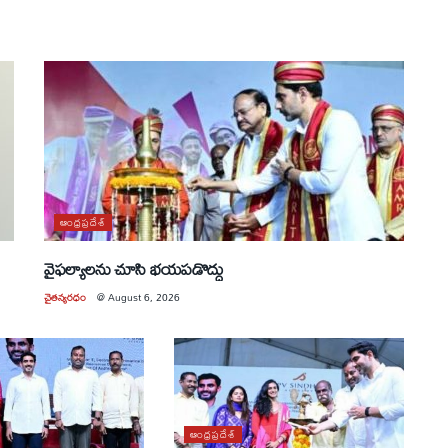
ఆంధ్రప్రదేశ్
వైఫల్యాలను చూసి భయపడొద్దు
చైతన్యరధం
@
August 6, 2026
ఆంధ్రప్రదేశ్