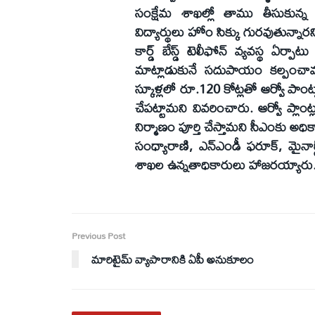
సంక్షేమ శాఖల్లో తాము తీసుకున్
విద్యార్థులు హోం సిక్కు గురవుతున్నారని
కార్డ్ బేస్డ్ టెలీఫోన్ వ్యవస్థ ఏర్
మాట్లాడుకునే సదుపాయం కల్పంచామని త
స్కూళ్లలో రూ.120 కోట్లతో ఆర్వో పా
చేపట్టామని వివరించారు. ఆర్వో ప్లాం
నిర్మాణం పూర్తి చేస్తామని సీఎంకు అధి
సంధ్యారాణి, ఎన్ఎండీ ఫరూక్, మైనార
శాఖల ఉన్నతాధికారులు హాజరయ్యారు
Previous Post
మారిటైమ్ వ్యాపారానికి ఏపీ అనుకూలం