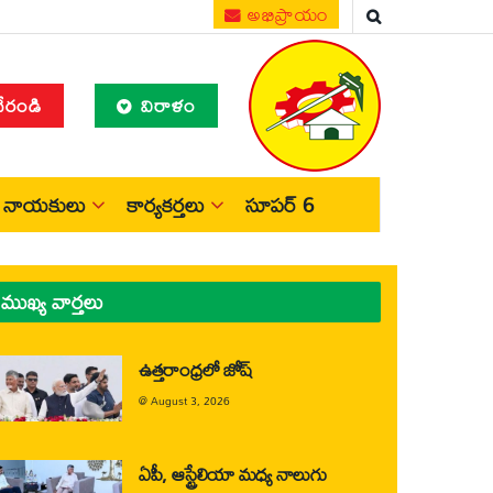
అభిప్రాయం
చేరండి
విరాళం
నాయకులు
కార్యకర్తలు
సూపర్ 6
ముఖ్య వార్తలు
ఉత్తరాంధ్రలో జోష్
@
August 3, 2026
ఏపీ, ఆస్ట్రేలియా మధ్య నాలుగు