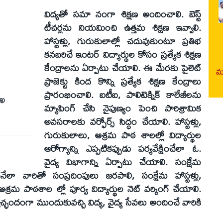
విద్యతో సమా నంగా శిక్షణ అందించాలి. బెస్ట్
టీచర్లను నియమించి ఉత్తమ శిక్షణ ఇవ్వాలి.
హాస్టళ్లు, గురుకులాల్లో చదువుకుంటూ ప్రతిభ
కనబరిచే ఇంటర్ విద్యార్థుల కోసం ప్రత్యేక శిక్షణ
కేంద్రాలను ఏర్పాటు చేయాలి. ఈ మేరకు పైలెట్
మర
ప్రాజెక్టు కింద కొన్ని ప్రత్యేక శిక్షణ కేంద్రాలు
ప్రారంభించాలి. ఐటీఐ, పాలిటెక్నిక్ కాలేజీలను
ాఖ
మ్యాపింగ్ చేసి నైపుణ్యం పెంచి పారిశ్రామిక
అవసరాలకు వర్ఫోర్స్ సిద్ధం చేయాలి. హాస్టళ్లు,
గురుకులాలు, ఆశ్రమ పాఠ శాలల్లో విద్యార్థుల
ఆరోగ్యాన్ని ఎప్పటికప్పుడు పర్యవేక్షించేలా ఓ.
వైద్య విభాగాన్ని ఏర్పాటు చేయాలి. సంక్షేమ
ునేలా వారితో సంప్రదింపులు జరపాలి, సంక్షేమ హాస్టళ్లు,
ఆశ్రమ పాఠశాల ల్లో పూర్వ విద్యార్థుల నెట్ వర్కింగ్ చేయాలి.
 స్వచ్ఛందంగా ముందుకువచ్చి విద్య, వైద్య సేవలు అందించే వారికి