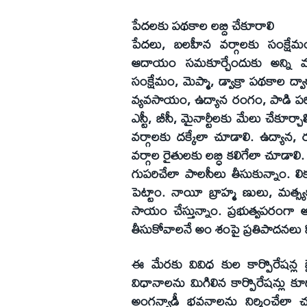
పేదలకు పథకాల లబ్ది చేకూరాలి
పేదలు, బలహీన వర్గాలకు సంక్షేమ
ఆదాయం సమకూర్చేందుకు అన్ని మార్
సంక్షేమం, మెప్మా, డ్వాక్రా పథకాల 
వ్యవసాయం, ఉద్యాన రంగం, పాడి పరిశ్
ఎస్టీ, బీసీ, మైనార్టీలకు మేలు చేకూర
వర్గాలకు దక్కేలా చూడాలి. ఉద్యాన,
వర్గాల రైతులకు లబ్ధి కలిగేలా చూడాలి.
గుపరిచేలా పాలసీలు తీసుకున్నాం. లిక్కర్
పెట్టాం. నాయీ బ్రాహ్మ ణులు, మత్స్య
సాయం చేస్తున్నాం. ప్రభుత్వపరంగా
తీసుకోవాలనే అం శంపై ప్రతిపాదనలు స
ఈ మేరకు వివిధ కుల కార్పొరేషన్ల బైల
విధానాలను మిగిలిన కార్పొరేషన్లు క
అంగన్వాడీ భవనాలను నిర్మించేలా 