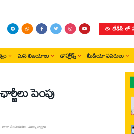
టీడీపీ లో 
్వం
మన విజయాలు
డౌన్లోడ్స్
మీడియా వనరులు
ఛార్జీలు పెంపు
ం
,
తాజా సంఘటనలు
,
ముఖ్య వార్తలు