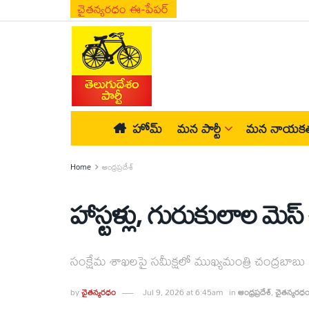
చైతన్యరధం ఈ-పేపర్
హోమ్
మన పార్టీ
మన నాయకత
Home
ఆంధ్రప్రదేశ్
హాస్టళ్లు, గురుకులాల మెస్ 
సంక్షేమ శాఖలపై సమీక్షలో ముఖ్యమంత్రి చంద్రబాబు
by
చైతన్యరధం
Jul 9, 2026 at 6:45am
in
ఆంధ్రప్రదేశ్
,
చైతన్యరధ