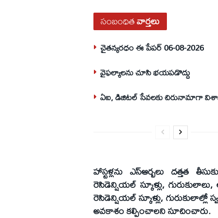
సంబంధిత
వార్తలు
చైతన్యరధం ఈ పేపర్ 06-08-2026
వైఫల్యాలను చూసి భయపడొద్దు
ఏఐ, డిజిటల్ సేవలకు చిరునామాగా విశ
హాస్టళ్లను ఎస్ఆర్బలు దత్తత తీసుక
రెసిడెన్షియల్ స్కూళ్లు, గురుకులాలు, 
రెసిడెన్షియల్ స్కూళ్లు, గురుకులాల్లో
అవకాశం కల్పించాలని సూచించారు.