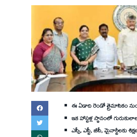
ఈ ఏడాది రెండో త్రైమాసికం నుంచ
ఇక హాస్టళ్ల స్థానంలో గురుకులాలనే
ఎస్సీ, ఎస్టీ, బీసీ, మైనార్టీలకు శిక్