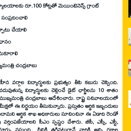
్యాలయాలకు రూ.100 కోట్లతో మెయింటెనెన్స్ గ్రాంట్
 సంప్రదించాలి
ఏర్పాటు చేయాలి
ంధానం
సమకూరాలి
యమంత్రి చంద్రబాబు
వర్గాల విద్యార్థులకు ప్రభుత్వం తీపి కబురు చెప్పింది.
దువుతున్న విద్యార్థులకు చెల్లించే డైట్ ఛార్జీలను 10 శాతం
ముఖ్యమంత్రి చంద్రబాబు ఆదేశించారు. రాష్ట్ర సచివాలయంలో
్షలో ఈ నిర్ణయం తీసుకున్నారు. ప్రస్తుతం ఆర్థిక ఇబ్బందులు
చుదామని ఆర్థిక శాఖ అధికారులు సూచించినా ఈ ఏడాది రెండో
 వర్తింపజేయాలని సీఎం స్పష్టం చేశారు. బీసీ, ఎస్సీ, ఎస్టీ,
 మార్పు వస్తుంది.. దీనికి తగినట్టుగానే వారికి అన్ని రకాల