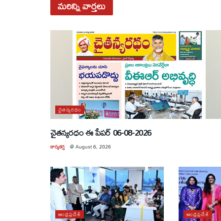
మరిన్ని
వార్తలు
చైతన్యరధం
చైతన్యరధం ఈ పేపర్ 06-08-2026
కార్యకర్త
@
August 6, 2026
ఆంధ్రప్రదేశ్
ఆంధ్రప్రదేశ్