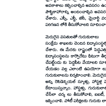
అవకాశాలు కల్పించాల్సిన అవసరం ఉం
పౌష్టికాహారాన్ని అందించాల్సిన అవసర
చేశారు. ఎస్సీ, ఎస్టీ, బీసీ, మైనార్టీ
పరిగణన లోకి తీసుకోవాలని సూచించా
మెరుగైన వసతులతో గురుకులాలు
సంక్షేమ శాఖలకు చెందిన విద్యాసంస్థల్ల
చేశారు. ఈ మేరకు రాష్ట్రంలో పెద్దఎత
విద్యాసంస్థలను కార్పొరేటు ధీటుగా తీర్
చేపట్టేందు కు పెద్దపీట వేయాలని సూచిం
చేయడం వల్ల ఎలాంటి ఉపయోగా లు ఉన
గురుకులాలను నిర్వహించాలి. మెరుగై
అన్ని రెసిడెన్షియల్ స్కూళ్లు, హాస్టళ్
కేటాయిస్తున్నాం. హాస్టళ్లు, గురుకులాల
చేసేలా చర్య లు తీసుకోవాలి, ఐఐటీ, ఎ
ఇప్పించాలి. పోటీ పరీక్షలకు గురుకు లాల