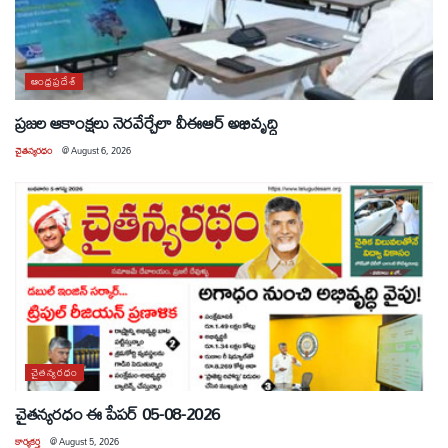
ఆంధ్రప్రదేశ్
ప్రజల ఆకాంక్షలు నెరవేర్చేలా వీఈఆర్ అభివృద్ధి
చైతన్యరధం
@
August 6, 2026
చైతన్యరధం
చైతన్యరధం ఈ పేపర్ 05-08-2026
కార్యకర్త
@
August 5, 2026