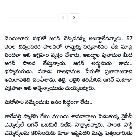
దెందులూరు సభలో జగన్‌ చెప్పినవన్నీ అబద్ధాలేనన్నారు. 57
నెలల విధ్వంసకర పాలనలో రాష్ట్రాన్ని సర్వనాశనం చేసి మాపై
నిందలా అని ఆగ్రహం వ్యక్తం చేశారు. అబద్ధాల పునాదుల మీద
జగన్‌ పాలన చేస్తున్నాడు. జగన్‌ అర్జునుడు కాదు..
భస్మాసురుడు. మూడు రాజధానుల పేరుతో ప్రజారాజధాని
అమరావతిని చంపేశాడు. తల్లి, చెల్లిని తరిమేసిన జగన్‌ మహిళా
పక్షపాతా అని అచ్చెన్నాయుడు దుయ్యబట్టారు.
మరోసారి నమ్మేందుకు జనం సిద్ధంగా లేరు..
తాడేపల్లి ప్యాలెస్‌ గేటు ముందు శాపనార్థాలు పెడుతున్న వైసీపీ
ఎమ్మెల్యేలే జగన్‌ ఓటమికి సజీవ సాక్ష్యాలన్నారు. సొంత పార్టీ
ఎమ్మెల్యేలను కలిసేందుకు కూడా ఇష్టపడని నువ్వు పెత్తందారుడు