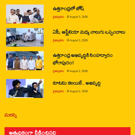
ఉత్తరాంధ్రలో జోష్
చైతన్యరధం
@
August 3, 2026
ఏపీ, ఆస్ట్రేలియా మధ్య నాలుగు ఒప్పందాలు
చైతన్యరధం
@
August 3, 2026
ఉత్తరాంధ్ర అభివృద్ధికి సింహద్వారం
భోగాపురం!
చైతన్యరధం
@
August 2, 2026
కూటమి కలయికే.. అభివృద్ధి
చైతన్యరధం
@
August 2, 2026
మరిన్ని
అత్యధికంగా వీక్షించినవి