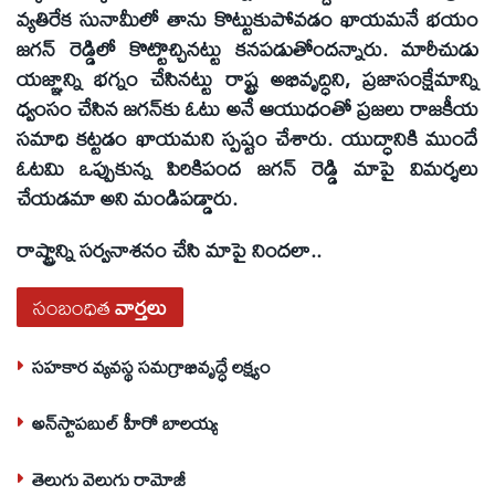
వ్యతిరేక సునామీలో తాను కొట్టుకుపోవడం ఖాయమనే భయం
జగన్‌ రెడ్డిలో కొట్టొచ్చినట్టు కనపడుతోందన్నారు. మారీచుడు
యజ్ఞాన్ని భగ్నం చేసినట్టు రాష్ట్ర అభివృద్ధిని, ప్రజాసంక్షేమాన్ని
ధ్వంసం చేసిన జగన్‌కు ఓటు అనే ఆయుధంతో ప్రజలు రాజకీయ
సమాధి కట్టడం ఖాయమని స్పష్టం చేశారు. యుద్ధానికి ముందే
ఓటమి ఒప్పుకున్న పిరికిపంద జగన్‌ రెడ్డి మాపై విమర్శలు
చేయడమా అని మండిపడ్డారు.
రాష్ట్రాన్ని సర్వనాశనం చేసి మాపై నిందలా..
సంబంధిత
వార్తలు
సహకార వ్యవస్థ సమగ్రాభివృద్ధే లక్ష్యం
అన్‌స్టాపబుల్‌ హీరో బాలయ్య
తెలుగు వెలుగు రామోజీ