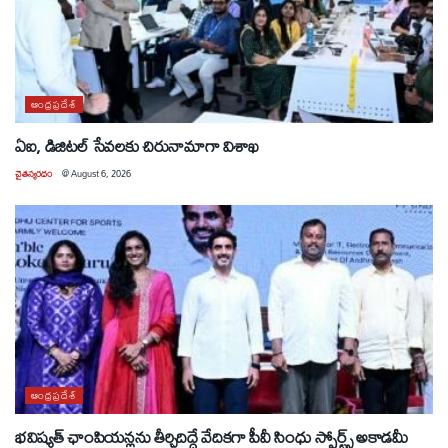
ఆంధ్రప్రదేశ్
ఏఐ, డిజిటల్ సేవలకు చిరునామాగా విశాఖ
చైతన్యరధం
@
August 6, 2026
ఆంధ్రప్రదేశ్
భవిష్యత్ ఛాంపియన్లను తీర్చిదిద్దే వేదికగా పీవీ సింధు స్పోర్ట్స్ అకాడమీ