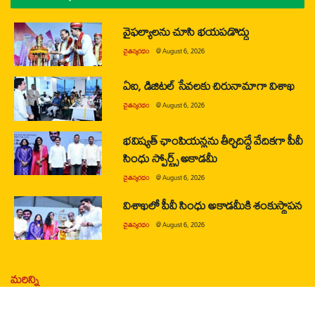
వైఫల్యాలను చూసి భయపడొద్దు
చైతన్యరధం
@
August 6, 2026
ఏఐ, డిజిటల్ సేవలకు చిరునామాగా విశాఖ
చైతన్యరధం
@
August 6, 2026
భవిష్యత్ ఛాంపియన్లను తీర్చిదిద్దే వేదికగా పీవీ
సింధు స్పోర్ట్స్ అకాడమీ
చైతన్యరధం
@
August 6, 2026
విశాఖలో పీవీ సింధు అకాడమీకి శంకుస్థాపన
చైతన్యరధం
@
August 6, 2026
మరిన్ని