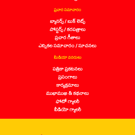
ప్రచార సమాచారం
బ్యానర్స్ / బుక్ లెట్స్
పోస్టర్స్ / కరపత్రాలు
ప్రచార గీతాలు
ఎన్నికల సమాచారం / సూచనలు
మీడియా వనరులు
పత్రికా ప్రకటనలు
ప్రసంగాలు
కార్యక్రమాలు
ముఖాముఖి & కథనాలు
ఫోటో గ్యాలరీ
వీడియో గ్యాలరీ