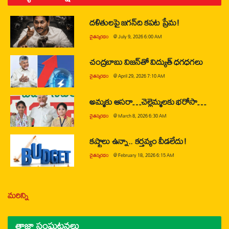
దళితులపై జగన్‌ది కపట ప్రేమ!
చైతన్యరధం
@
July 9, 2026 6:00 AM
చంద్రబాబు విజన్‌తో విద్యుత్ ధగధగలు
చైతన్యరధం
@
April 29, 2026 7:10 AM
అమ్మకు ఆసరా…చెల్లెమ్మలకు భరోసా…
చైతన్యరధం
@
March 8, 2026 6:30 AM
కష్టాలు ఉన్నా.. కర్తవ్యం వీడలేదు!
చైతన్యరధం
@
February 18, 2026 6:15 AM
మరిన్ని
తాజా సంఘటనలు