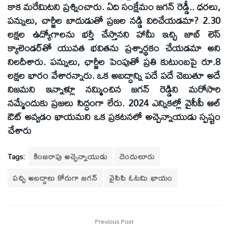
కాక మరేమిటని ప్రశ్నించారు. ఏది సంక్షేమం జగన్‌ రెడ్డీ.. ధరలు,
పన్నులు, చార్జీల బాదుడుతో ప్రజల నడ్డి విరిచేయడమా? 2.30
లక్షల ఉద్యోగాలను భర్తీ చేస్తానని హామీ ఇచ్చి జాబ్‌ లెస్‌
క్యాలెండర్‌తో యువత భవితను ప్రశ్నార్థకం చేయడమా అని
నిలదీశారు. పన్నులు, ఛార్జీల పెంపుతో ప్రతి కుటుంబపై రూ.8
లక్షల భారం వేశారన్నారు. ఒక అబద్ధాన్ని పదే పదే చెబుతూ అదే
నిజమని ఇన్నాళ్లూ నమ్మించిన జగన్‌ రెడ్డిని మరోసారి
నమ్మేందుకు ప్రజలు సిద్ధంగా లేరు. 2024 ఎన్నికల్లో వైసీపీ ఆల్‌
ఔట్‌ అవ్వడం ఖాయమని ఒక ప్రకటనలో అచ్చెన్నాయుడు స్పష్టం
చేశారు
Tags:
కింజరాపు అచ్చెన్నాయుడు
దెందులూరు
పచ్చి అబద్దాలు కోరుగా జగన్
వైసిపి ఓటమి ఖాయం
Previous Post