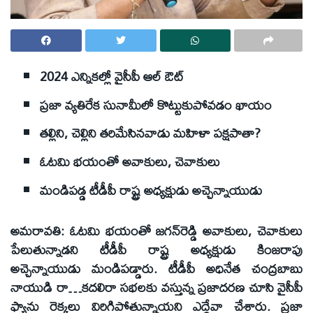
2024 ఎన్నికల్లో వైసీపీ ఆల్‌ ఔట్‌
ప్రజా వ్యతిరేక సునామీలో కొట్టుకుపోవడం ఖాయం
తల్లిని, చెల్లిని తరిమేసినవాడు మహిళా పక్షపాతా?
ఓటమి భయంతో అవాకులు, చెవాకులు
మండిపడ్డ టీడీపీ రాష్ట్ర అధ్యక్షుడు అచ్చెన్నాయుడు
అమరావతి: ఓటమి భయంతో జగన్‌రెడ్డి అవాకులు, చెవాకులు
పేలుతున్నాడని టీడీపీ రాష్ట్ర అధ్యక్షుడు కింజరాపు
అచ్చెన్నాయుడు మండిపడ్డారు. టీడీపీ అధినేత చంద్రబాబు
నాయుడి రా…కదలిరా సభలకు వస్తున్న ప్రజాదరణ చూసి వైసీపీ
ఫ్యాను రెక్కలు విరిగిపోతున్నాయని ఎద్దేవా చేశారు. ప్రజా