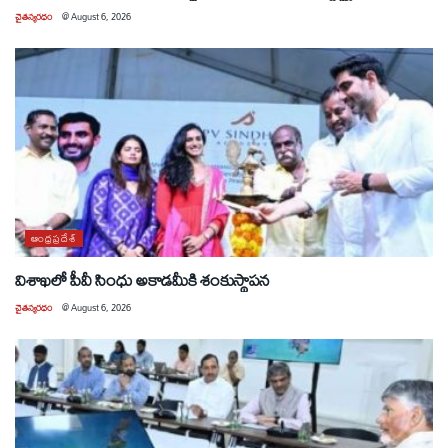
చైతన్యరధం
@
August 6, 2026
ఆంధ్రప్రదేశ్
విశాఖలో పీవీ సింధు అకాడమీకి శంకుస్థాపన
చైతన్యరధం
@
August 6, 2026