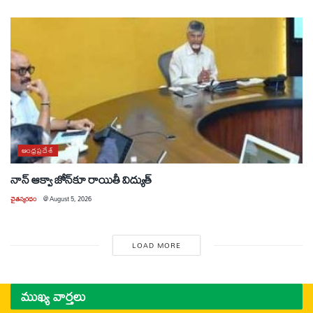
ఆంధ్రప్రదేశ్
నాన్ ఆక్వా జోన్‌కూ రాయితీ విద్యుత్
చైతన్యరధం
@
August 5, 2026
LOAD MORE
ముఖ్య వార్తలు