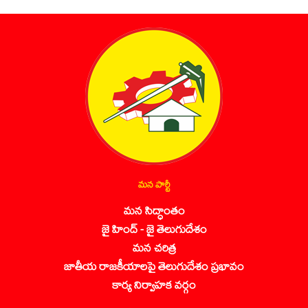
మన పార్టీ
మన సిద్ధాంతం
జై హింద్ - జై తెలుగుదేశం
మన చరిత్ర
జాతీయ రాజకీయాలపై తెలుగుదేశం ప్రభావం
కార్య నిర్వాహక వర్గం