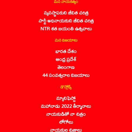
మన నాయకత్వం
వ్యవస్థాపకుని జీవిత చరిత్ర
పార్టీ అధినాయకుని జీవిత చరిత్ర
NTR శత జయంతి ఉత్సవాలు
మన విజయాలు
భారత దేశం
ఆంధ్ర ప్రదేశ్
తెలంగాణ
44 సంవత్సరాల విజయాలు
డౌన్లోడ్స్
మ్యానిఫెస్టో
మహానాడు 2022 తీర్మానాలు
నాయకుడితో నా చిత్రం
లోగోలు
నాయకుల చిత్రాలు