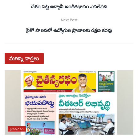
దేశం పట్ల అద్వానీ అంకితభావం ఎనలేనది
Next Post
సైకో పాలనలో ఉద్యోగుల ప్రాణాలకు రక్షణ కరవు
మరిన్ని
వార్తలు
చైతన్యరధం