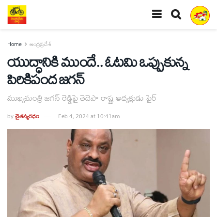
Home
ఆంధ్రప్రదేశ్
యుద్ధానికి ముందే.. ఓటమి ఒప్పుకున్న
పిరికిపంద జగన్‌
ముఖ్యమంత్రి జగన్ రెడ్డిపై తెదెపా రాష్ట్ర అధ్యక్షుడు ఫైర్
by
చైతన్యరధం
Feb 4, 2024 at 10:41am