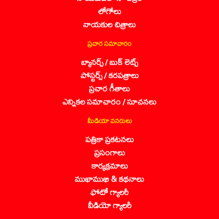
లోగోలు
నాయకుల చిత్రాలు
ప్రచార సమాచారం
బ్యానర్స్ / బుక్ లెట్స్
పోస్టర్స్ / కరపత్రాలు
ప్రచార గీతాలు
ఎన్నికల సమాచారం / సూచనలు
మీడియా వనరులు
పత్రికా ప్రకటనలు
ప్రసంగాలు
కార్యక్రమాలు
ముఖాముఖి & కథనాలు
ఫోటో గ్యాలరీ
వీడియో గ్యాలరీ