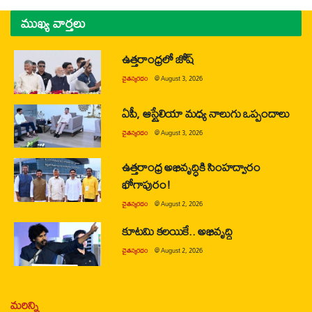
ముఖ్య వార్తలు
ఉత్తరాంధ్రలో జోష్
చైతన్యరధం
@
August 3, 2026
ఏపీ, ఆస్ట్రేలియా మధ్య నాలుగు ఒప్పందాలు
చైతన్యరధం
@
August 3, 2026
ఉత్తరాంధ్ర అభివృద్ధికి సింహద్వారం
భోగాపురం!
చైతన్యరధం
@
August 2, 2026
కూటమి కలయికే.. అభివృద్ధి
చైతన్యరధం
@
August 2, 2026
మరిన్ని