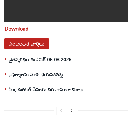
Download
సంబంధిత
వార్తలు
చైతన్యరధం ఈ పేపర్ 06-08-2026
వైఫల్యాలను చూసి భయపడొద్దు
ఏఐ, డిజిటల్ సేవలకు చిరునామాగా విశాఖ