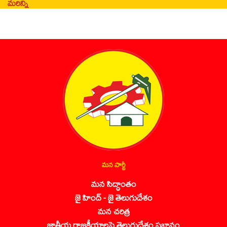
మరిన్ని
మన పార్టీ
మన సిద్ధాంతం
జై హింద్ - జై తెలుగుదేశం
మన చరిత్ర
జాతీయ రాజకీయాలపై తెలుగుదేశం ప్రభావం