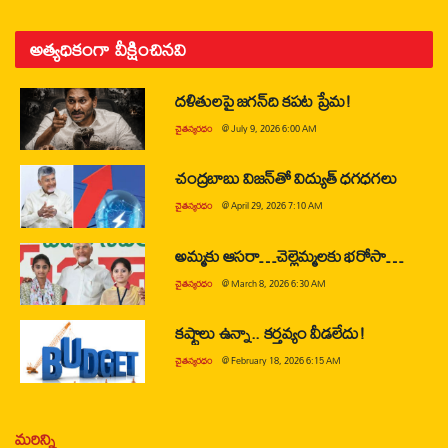
అత్యధికంగా వీక్షించినవి
దళితులపై జగన్‌ది కపట ప్రేమ!
చైతన్యరధం
@
July 9, 2026 6:00 AM
చంద్రబాబు విజన్‌తో విద్యుత్ ధగధగలు
చైతన్యరధం
@
April 29, 2026 7:10 AM
అమ్మకు ఆసరా…చెల్లెమ్మలకు భరోసా…
చైతన్యరధం
@
March 8, 2026 6:30 AM
కష్టాలు ఉన్నా.. కర్తవ్యం వీడలేదు!
చైతన్యరధం
@
February 18, 2026 6:15 AM
మరిన్ని