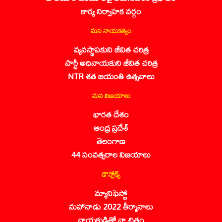
కార్య నిర్వాహక వర్గం
మన నాయకత్వం
వ్యవస్థాపకుని జీవిత చరిత్ర
పార్టీ అధినాయకుని జీవిత చరిత్ర
NTR శత జయంతి ఉత్సవాలు
మన విజయాలు
భారత దేశం
ఆంధ్ర ప్రదేశ్
తెలంగాణ
44 సంవత్సరాల విజయాలు
డౌన్లోడ్స్
మ్యానిఫెస్టో
మహానాడు 2022 తీర్మానాలు
నాయకుడితో నా చిత్రం