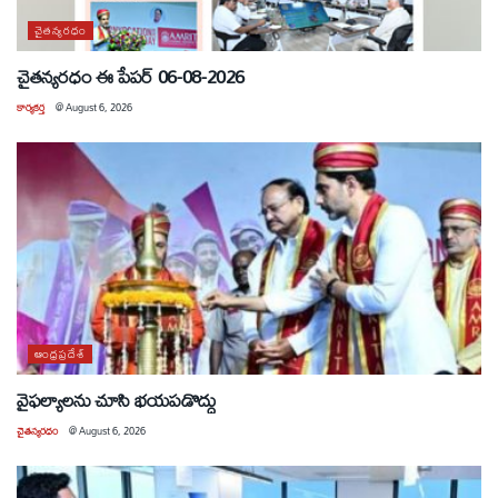
చైతన్యరధం
చైతన్యరధం ఈ పేపర్ 06-08-2026
కార్యకర్త
@
August 6, 2026
ఆంధ్రప్రదేశ్
వైఫల్యాలను చూసి భయపడొద్దు
చైతన్యరధం
@
August 6, 2026