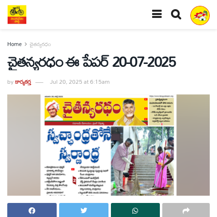
Home
చైతన్యరధం
చైతన్యరధం ఈ పేపర్ 20-07-2025
by
కార్యకర్త
Jul 20, 2025 at 6:15am