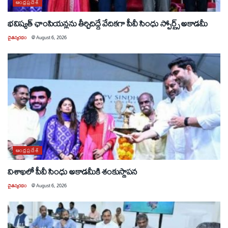
ఆంధ్రప్రదేశ్
భవిష్యత్ ఛాంపియన్లను తీర్చిదిద్దే వేదికగా పీవీ సింధు స్పోర్ట్స్ అకాడమీ
చైతన్యరధం
@
August 6, 2026
ఆంధ్రప్రదేశ్
విశాఖలో పీవీ సింధు అకాడమీకి శంకుస్థాపన
చైతన్యరధం
@
August 6, 2026