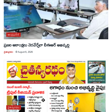
ఆంధ్రప్రదేశ్
ప్రజల ఆకాంక్షలు నెరవేర్చేలా వీఈఆర్ అభివృద్ధి
చైతన్యరధం
@
August 6, 2026
చైతన్యరధం