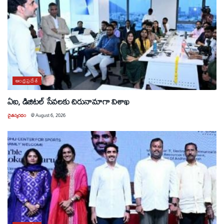
ఆంధ్రప్రదేశ్
ఏఐ, డిజిటల్ సేవలకు చిరునామాగా విశాఖ
చైతన్యరధం
@
August 6, 2026