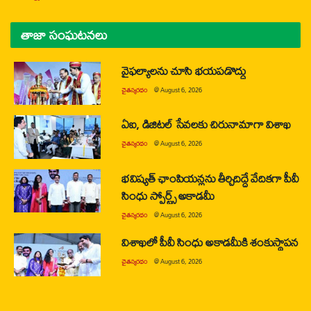
తాజా సంఘటనలు
వైఫల్యాలను చూసి భయపడొద్దు
చైతన్యరధం
@
August 6, 2026
ఏఐ, డిజిటల్ సేవలకు చిరునామాగా విశాఖ
చైతన్యరధం
@
August 6, 2026
భవిష్యత్ ఛాంపియన్లను తీర్చిదిద్దే వేదికగా పీవీ
సింధు స్పోర్ట్స్ అకాడమీ
చైతన్యరధం
@
August 6, 2026
విశాఖలో పీవీ సింధు అకాడమీకి శంకుస్థాపన
చైతన్యరధం
@
August 6, 2026