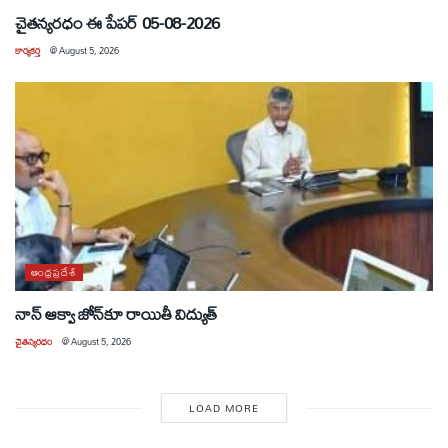
చైతన్యరధం ఈ పేపర్ 05-08-2026
కార్యకర్త
@
August 5, 2026
ఆంధ్రప్రదేశ్
నాన్ ఆక్వా జోన్‌కూ రాయితీ విద్యుత్
చైతన్యరధం
@
August 5, 2026
LOAD MORE