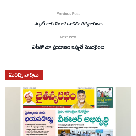
Previous Post
ఎక్లాట్‌ రాక విజయవాడకు గర్వకారణం
Next Post
ఏపీతో మా ప్రయాణం ఇప్పుడే మొదలైంది
మరిన్ని
వార్తలు