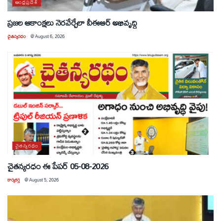
ఆంధ్రప్రదేశ్
ప్రజల ఆకాంక్షలు నెరవేర్చేలా వీఈఆర్ అభివృద్ధి
చైతన్యరధం
@
August 6, 2026
చైతన్యరధం
చైతన్యరధం ఈ పేపర్ 05-08-2026
కార్యకర్త
@
August 5, 2026