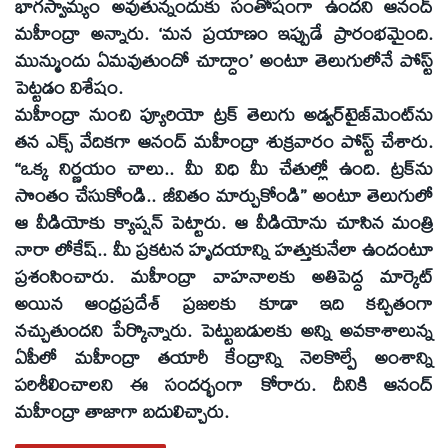
భాగస్వామ్యం అవుతున్నందుకు సంతోషంగా ఉందని ఆనంద్‌
మహీంద్రా అన్నారు. ‘మన ప్రయాణం ఇప్పుడే ప్రారంభమైంది.
మున్ముందు ఏమవుతుందో చూద్దాం’ అంటూ తెలుగులోనే పోస్ట్‌
పెట్టడం విశేషం.
మహీంద్రా నుంచి ప్యూరియో ట్రక్‌ తెలుగు అడ్వర్‌టైజ్‌మెంట్‌ను
తన ఎక్స్‌ వేదికగా ఆనంద్‌ మహీంద్రా శుక్రవారం పోస్ట్‌ చేశారు.
‘‘ఒక్క నిర్ణయం చాలు.. మీ విధి మీ చేతుల్లో ఉంది. ట్రక్‌ను
సొంతం చేసుకోండి.. జీవితం మార్చుకోండి’’ అంటూ తెలుగులో
ఆ వీడియోకు క్యాప్షన్‌ పెట్టారు. ఆ వీడియోను చూసిన మంత్రి
నారా లోకేష్‌.. మీ ప్రకటన హృదయాన్ని హత్తుకునేలా ఉందంటూ
ప్రశంసించారు. మహీంద్రా వాహనాలకు అతిపెద్ద మార్కెట్‌
అయిన ఆంధ్రప్రదేశ్‌ ప్రజలకు కూడా ఇది కచ్చితంగా
నచ్చుతుందని పేర్కొన్నారు. పెట్టుబడులకు అన్ని అవకాశాలున్న
ఏపీలో మహీంద్రా తయారీ కేంద్రాన్ని నెలకొల్పే అంశాన్ని
పరిశీలించాలని ఈ సందర్భంగా కోరారు. దీనికి ఆనంద్‌
మహీంద్రా తాజాగా బదులిచ్చారు.