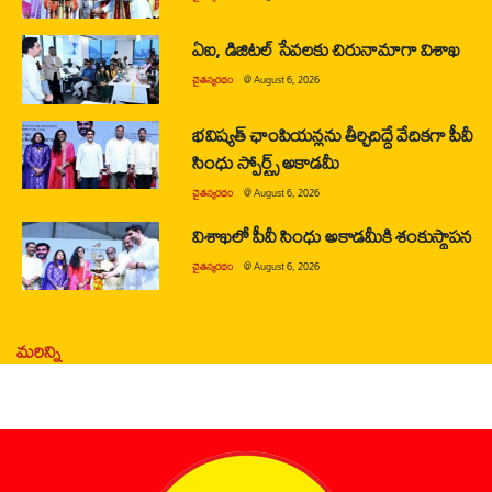
ఏఐ, డిజిటల్ సేవలకు చిరునామాగా విశాఖ
చైతన్యరధం
@
August 6, 2026
భవిష్యత్ ఛాంపియన్లను తీర్చిదిద్దే వేదికగా పీవీ
సింధు స్పోర్ట్స్ అకాడమీ
చైతన్యరధం
@
August 6, 2026
విశాఖలో పీవీ సింధు అకాడమీకి శంకుస్థాపన
చైతన్యరధం
@
August 6, 2026
మరిన్ని