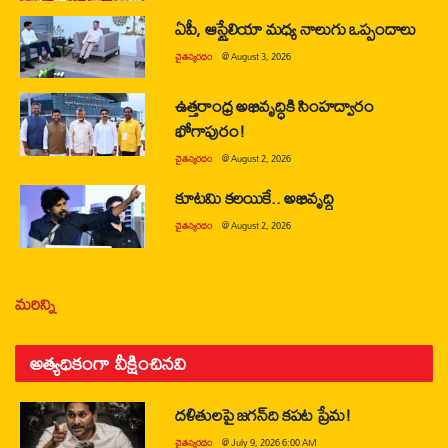
ఏపీ, ఆస్ట్రేలియా మధ్య నాలుగు ఒప్పందాలు
చైతన్యరధం
@
August 3, 2026
ఉత్తరాంధ్ర అభివృద్ధికి సింహద్వారం
భోగాపురం!
చైతన్యరధం
@
August 2, 2026
కూటమి కలయికే.. అభివృద్ధి
చైతన్యరధం
@
August 2, 2026
మరిన్ని
అత్యధికంగా వీక్షించినవి
దళితులపై జగన్‌ది కపట ప్రేమ!
చైతన్యరధం
@
July 9, 2026 6:00 AM