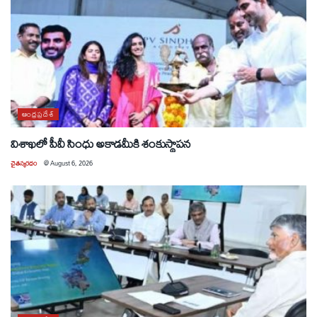
ఆంధ్రప్రదేశ్
విశాఖలో పీవీ సింధు అకాడమీకి శంకుస్థాపన
చైతన్యరధం
@
August 6, 2026