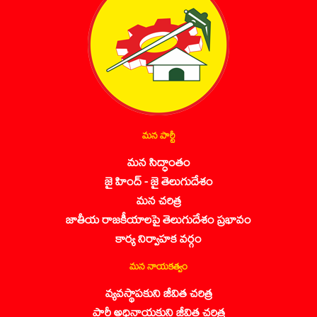
మన పార్టీ
మన సిద్ధాంతం
జై హింద్ - జై తెలుగుదేశం
మన చరిత్ర
జాతీయ రాజకీయాలపై తెలుగుదేశం ప్రభావం
కార్య నిర్వాహక వర్గం
మన నాయకత్వం
వ్యవస్థాపకుని జీవిత చరిత్ర
పార్టీ అధినాయకుని జీవిత చరిత్ర