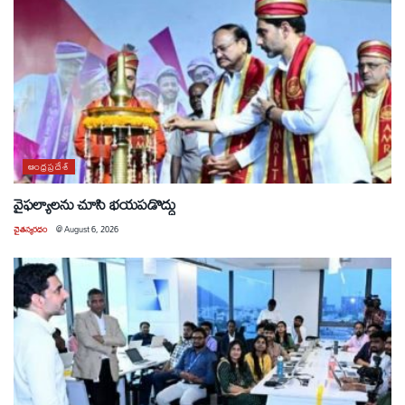
ఆంధ్రప్రదేశ్
వైఫల్యాలను చూసి భయపడొద్దు
చైతన్యరధం
@
August 6, 2026