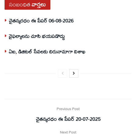
సంబంధిత
వార్తలు
చైతన్యరధం ఈ పేపర్ 06-08-2026
వైఫల్యాలను చూసి భయపడొద్దు
ఏఐ, డిజిటల్ సేవలకు చిరునామాగా విశాఖ
Previous Post
చైతన్యరధం ఈ పేపర్ 20-07-2025
Next Post