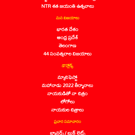
NTR శత జయంతి ఉత్సవాలు
మన విజయాలు
భారత దేశం
ఆంధ్ర ప్రదేశ్
తెలంగాణ
44 సంవత్సరాల విజయాలు
డౌన్లోడ్స్
మ్యానిఫెస్టో
మహానాడు 2022 తీర్మానాలు
నాయకుడితో నా చిత్రం
లోగోలు
నాయకుల చిత్రాలు
ప్రచార సమాచారం
బ్యానర్స్ / బుక్ లెట్స్