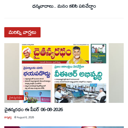
ధన్యవాదాలు.. మనం కలిసి పనిచేద్దాం
మరిన్ని
వార్తలు
చైతన్యరధం
చైతన్యరధం ఈ పేపర్ 06-08-2026
కార్యకర్త
@
August 6, 2026