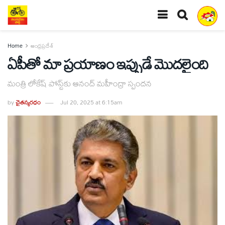
Home
ఆంధ్రప్రదేశ్
ఏపీతో మా ప్రయాణం ఇప్పుడే మొదలైంది
మంత్రి లోకేష్‌ పోస్ట్‌కు ఆనంద్‌ మహీంద్రా స్పందన
by
చైతన్యరధం
Jul 20, 2025 at 6:15am