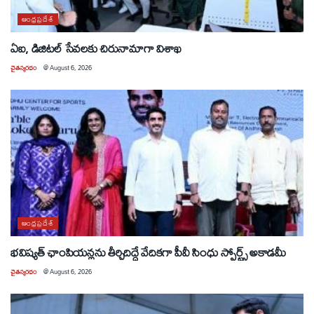
ఆంధ్రప్రదేశ్
ఏఐ, డిజిటల్ సేవలకు చిరునామాగా విశాఖ
చైతన్యరధం
@
August 6, 2026
ఆంధ్రప్రదేశ్
భవిష్యత్ ఛాంపియన్లను తీర్చిదిద్దే వేదికగా పీవీ సింధు స్పోర్ట్స్ అకాడమీ
చైతన్యరధం
@
August 6, 2026