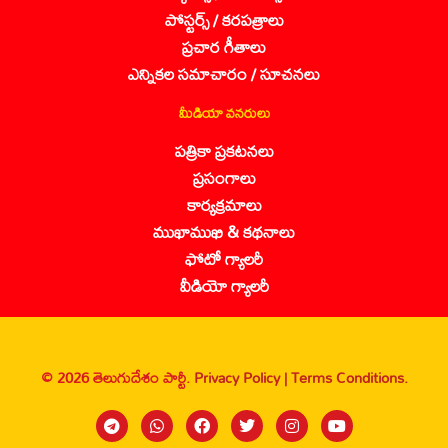
పోస్టర్స్ / కరపత్రాలు
ప్రచార గీతాలు
ఎన్నికల సమాచారం / సూచనలు
మీడియా వనరులు
పత్రికా ప్రకటనలు
ప్రసంగాలు
కార్యక్రమాలు
ముఖాముఖి & కథనాలు
ఫోటో గ్యాలరీ
వీడియో గ్యాలరీ
© 2026 తెలుగుదేశం పార్టీ.
Privacy Policy |
Terms Conditions.