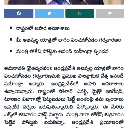
రాష్ట్రంలో అపార అవకాశాలు
మీ అభివృద్ధి యాత్రలో భాగం పంచుకోవడం గర్వకారణం
మంత్రి లోకేష్‌ పోస్ట్‌కు ఆనంద్‌ మహీంద్రా స్పందన
అమరావతి (చైతన్యరథం): ఆంధ్రప్రదేశ్‌ అభివృద్ధి యాత్రలో భాగం
పంచుకోవడం గర్వకారణమని ప్రముఖ పారిశ్రామిక వేత్త ఆనంద్‌
మహీంద్రా అన్నారు. ఆంధ్రప్రదేశ్‌లో అపార అవకాశాలు
ఉన్నాయన్నారు. రాష్ట్రంలో సోలార్‌ ఎనర్జీ, మైక్రో ఇరిగేషన్‌,
టూరిజం విభాగాల్లో పెట్టుబడులు పెట్టే అంశంపై తమ బృందాలు
ఇప్పటికే చర్చలు జరుపుతున్నాయని పేర్కొన్నారు. ఈ మేరకు
ఎక్స్‌లో శనివారం పోస్ట్‌ పెట్టారు. మంత్రి నారా లోకేష్‌ శుక్రవారం
పెట్టిన పోస్టుకు బదులిస్తూ.. ఆంధ్రప్రదేశ్‌ ప్రయాణంలో