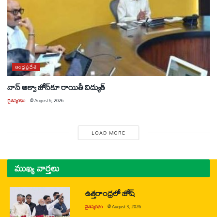
ఆంధ్రప్రదేశ్
నాన్ ఆక్వా జోన్‌కూ రాయితీ విద్యుత్
చైతన్యరధం
@
August 5, 2026
LOAD MORE
ముఖ్య వార్తలు
ఉత్తరాంధ్రలో జోష్
చైతన్యరధం
@
August 3, 2026