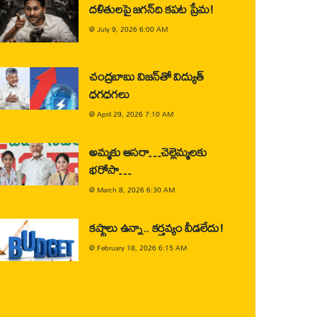
దళితులపై జగన్‌ది కపట ప్రేమ!
@
July 9, 2026 6:00 AM
చంద్రబాబు విజన్‌తో విద్యుత్
ధగధగలు
@
April 29, 2026 7:10 AM
అమ్మకు ఆసరా…చెల్లెమ్మలకు
భరోసా…
@
March 8, 2026 6:30 AM
కష్టాలు ఉన్నా.. కర్తవ్యం వీడలేదు!
@
February 18, 2026 6:15 AM