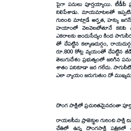
పైగా పనులు పూర్తయ్యాయి. టీడీపీ ప్ర
నిలిపేశాడు. మాయమాటలతో ఇప్పటివ
గురించి మాట్లాడే అర్హత, హక్కు జగన్‌ రె
హయాంలో వెలవెలబోతూనే కనిపి స్త
ఎకరాలకు బిందుసేద్యం కింద సాగునీరు అం
తో చేపట్టిన కల్యాణదుర్గం, రాయదుర్గం ని
రూ.800 కోట్ల వ్యయంతో చేపట్టిన జీడిపల
తెలుగుదేశం ప్రభుత్వంలో జరిగిన పనులు
శాతం పనికూడా జర గలేదు. సాగునీటి ప్
ఎలా న్యాయం జరుగుతుం దో ముఖ్యమంత్ర
దొంగ సాక్షిలో ప్రచురితమైనదంతా పూర్
రాయలసీమ ప్రాజెక్టుల గురించి సాక్షి
చేతిలో ఉన్న దొంగసాక్షి పత్రికల