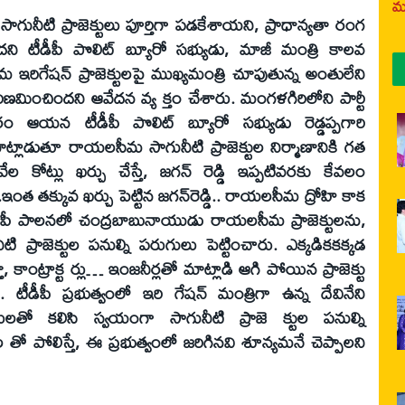
మర
ాగునీటి ప్రాజెక్టులు పూర్తిగా పడకేశాయని, ప్రాధాన్యతా రంగ
ి టీడీపీ పొలిట్‌ బ్యూరో సభ్యుడు, మాజీ మంత్రి కాలవ
 ఇరిగేషన్‌ ప్రాజెక్టులపై ముఖ్యమంత్రి చూపుతున్న అంతులేని
రిణమించిందని ఆవేదన వ్య క్తం చేశారు. మంగళగిరిలోని పార్టీ
యన టీడీపీ పొలిట్‌ బ్యూరో సభ్యుడు రెడ్డప్పగారి
 మాట్లాడుతూ రాయలసీమ సాగునీటి ప్రాజెక్టుల నిర్మాణానికి గత
ేల కోట్లు ఖర్చు చేస్తే, జగన్‌ రెడ్డి ఇప్పటివరకు కేవలం
ఇంత తక్కువ ఖర్చు పెట్టిన జగన్‌రెడ్డి.. రాయలసీమ ద్రోహి కాక
ీపీ పాలనలో చంద్రబాబునాయుడు రాయలసీమ ప్రాజెక్టులను,
 ప్రాజెక్టుల పనుల్ని పరుగులు పెట్టించారు. ఎక్కడికకక్కడ
్తూ, కాంట్రాక్ట ర్లు… ఇంజనీర్లతో మాట్లాడి ఆగి పోయిన ప్రాజెక్టు
ీడీపీ ప్రభుత్వంలో ఇరి గేషన్‌ మంత్రిగా ఉన్న దేవినేని
తో కలిసి స్వయంగా సాగునీటి ప్రాజె క్టుల పనుల్ని
 తో పోలిస్తే, ఈ ప్రభుత్వంలో జరిగినవి శూన్యమనే చెప్పాలని