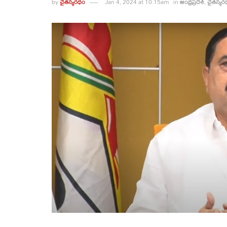
by
చైతన్యరధం
Jan 4, 2024 at 10:15am
in
ఆంధ్రప్రదేశ్
,
చైతన్యర