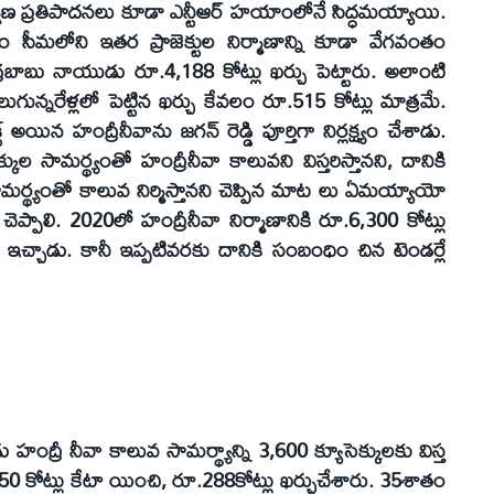
ణ ప్రతిపాదనలు కూడా ఎన్టీఆర్‌ హయాంలోనే సిద్ధమయ్యాయి.
త్వం సీమలోని ఇతర ప్రాజెక్టుల నిర్మాణాన్ని కూడా వేగవంతం
ంద్రబాబు నాయుడు రూ.4,188 కోట్లు ఖర్చు పెట్టారు. అలాంటి
 నాలుగున్నరేళ్లలో పెట్టిన ఖర్చు కేవలం రూ.515 కోట్లు మాత్రమే.
యిన హంద్రీనీవాను జగన్‌ రెడ్డి పూర్తిగా నిర్లక్ష్యం చేశాడు.
క్కుల సామర్థ్యంతో హంద్రీనీవా కాలువని విస్తరిస్తానని, దానికి
ర్థ్యంతో కాలువ నిర్మిస్తానని చెప్పిన మాట లు ఏమయ్యాయో
ప్పాలి. 2020లో హంద్రీనీవా నిర్మాణానికి రూ.6,300 కోట్లు
ీవో ఇచ్చాడు. కానీ ఇప్పటివరకు దానికి సంబంధిం చిన టెండర్లే
హంద్రీ నీవా కాలువ సామర్థ్యాన్ని 3,600 క్యూసెక్కులకు విస్త
0 కోట్లు కేటా యించి, రూ.288కోట్లు ఖర్చుచేశారు. 35శాతం