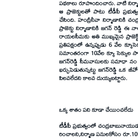
పథకాలు రూపొందించారు. వాటి నిర్మా
ఆ ప్రాజెక్టులతో పాటు టీడీపీ ప్రభు
చేసింది. హంద్రీనీవా నిర్మాణానికి చ
ప్రాజెక్టు నిర్మాణానికి జగన్‌ రెడ్డి ఈ
రాయలసీమకు అతి ముఖ్యమైన ప్రాజెక్ట్‌ అ
ప్రతిపక్షంలో ఉన్నప్పుడు 6 వేల క్యూసె
సమాంతరంగా 10వేల క్యూ సెక్కుల సామ
జగన్‌రెడ్డి సీమవాసులకు సమాధా నం చె
ఖర్చుపెడుతున్నట్టు జగన్‌రెడ్డి ఒక జ
పిలవలేదని కాలవ దుయ్యబట్టారు.
ఒక్క శాతం పని కూడా చేయించలేదు
టీడీపీ ప్రభుత్వంలో చంద్రబాబునాయుడు 
రించాలని,నిర్మాణ పనులకోసం రూ.105