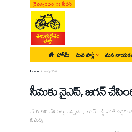
చైతన్యరధం ఈ-పేపర్
హోమ్
మన పార్టీ
మన నాయకత
Home
ఆంధ్రప్రదేశ్
సీమకు వైఎస్‌, జగన్‌ చేసి
చేయనివి చేసినట్టు చెప్పడం, జగన్‌ రెడ్డి ఏదో ఉద్ధ
విమర్శ