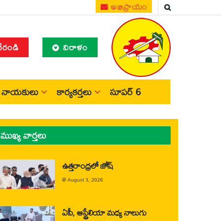
అభిప్రాయం
చేరండి
విరాళం
నాయకులు
కార్యకర్తలు
సూపర్ 6
ముఖ్య వార్తలు
ఉత్తరాంధ్రలో జోష్
@
August 3, 2026
ఏపీ, ఆస్ట్రేలియా మధ్య నాలుగు