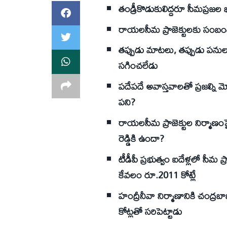
తండ్రీకొడుకులిద్దరూ సీమప్రజల భ
రాయలసీమ ప్రాజెక్టులకు సంబంధి
తప్పుడు మాటలు, తప్పుడు పనులు, 
సగించలేడు
పదేపదే అవాస్తవాలతో ప్రజల్ని మ
పని?
రాయలసీమ ప్రాజెక్టుల నిర్మాణంపై
రెడ్డికి ఉందా?
టీడీపీ ప్రభుత్వం ఐదేళ్లలో సీమ ప్ర
కేవలం రూ.2011 కోట్లే
హంద్రీనీవా నిర్మాణానికి చంద్రబా
కోట్లతో సరిపెట్టాడు