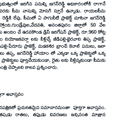
భుత్వంలో జరిగిన పనుల్ని జగన్‌రెడ్డి అధికారంలోకి రాగానే
రకు సీమ వాసుల్ని మోసగి స్తూనే ఉన్నాడు. రాయలసీమ
డ్డికి లేవు. సీమలో ఏ సాగునీటి ప్రాజెక్ట్‌ చూసినా జగన్‌రెడ్డి
ోంది.గుండ్రేవుల,వేదవతి, అనంతపురం జిల్లాలో 50 వేల
దిం చే ఉరవకొండ డ్రిప్‌ ఇరిగేషన్‌ ప్రాజెక్ట్‌, రూ.960 కోట్ల
యోజకవర్గా లకు నీళ్లిచ్చే జీడిపల్లి-భైరవాని తిప్ప ప్రాజెక్ట్‌,
్లి-పేరూరు ప్రాజెక్ట్‌, మడకశిర బ్రాంచ్‌ కెనాల్‌ పనులు, ఇలా
 తప్ప, జగన్‌రెడ్డి హాయాం లో ఎక్కడా ఒక్క ప్రాజెక్టులో ఒక్క
రాజెక్టులు పూర్తిచేయకుండా, రైతు లకు నీళ్లివ్వకుండా సీమకు
ి చెప్పాలని కాలవ ప్రశ్నించారు.
తిగా అవాస్తవం
 దినపత్రికలో ప్రచురితమైన సమాచారమంతా పూర్తిగా అవాస్తవం.
ో తప్పడు రాతలు, తప్పుడు వివరణలు ఇచ్చినంత మాత్రాన