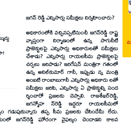
జగన్‌ రెడ్డి ఎన్నిసార్లు సమీక్షలు నిర్వహించారు?
అధికారంలోకి వచ్చినప్పటినుంచీ జగన్‌రెడ్డి రాష్ట్ర
మొద్దు
వ్యాప్తంగా నిర్మాణంలో ఉన్న సాగునీటి
మర
ప్రాజెక్టులపై ఎన్నిసార్లు అధికారులతో సమీక్షలు
సా!
చేశాడు? ఎన్నిసార్లు రాయలసీమ ప్రాజెక్టులపై
చర్చలు జరిపాడు? ఇరిగేషన్‌ మంత్రిగా గతంలో
ఉన్న అనిల్‌కుమార్‌ గానీ, ఇప్పుడు న్న మంత్రి
అంబటి రాంబాబుగానీ ఎన్నిసార్లు అధికారు లతో
సమీక్షలు జరిపి, ఎన్నిసార్లు ఏ ప్రాజెక్టుల్ని సంద
ర్శించారో ప్రజలకు చెప్పాలి. రాజశేఖర్‌రెడ్డి,
జగన్మోహ న్‌రెడ్డి ఇద్దరూ రాయలసీమలో
బ్బం గడుపుకున్నారు తప్ప సీమ ప్రజలకు చేసిందేమీ లేదు.
లో జగన్‌రెడ్డి ఘోరంగా వైఫల్యం చెందాడని కాలవ