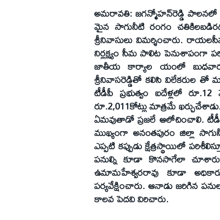
అమరావతి: జగన్మోహన్‌రెడ్డి పాలనలో స
మైన సాగునీటి రంగం చతికిలబడిరదన
శ్రీనివాసులు విమర్శించారు. రాయలసీమ
నిర్లక్ష్యం సీమ పాలిట పెనుశాపంగా ప
జాతీయ కార్యాల యంలో బుధవారం ఆ
శ్రీనివాసరెడ్డితో కలిసి విలేకరుల తో
టీడీపీ ప్రభుత్వం ఐదేళ్లలో రూ.12 వ
రూ.2,011కోట్లు మాత్రమే ఖర్చుచేశాడు.
ఏమవుతాడో ప్రజలే ఆలోచించాలి. టీడ
ముఖ్యంగా అనంతపురం జిల్లా సాగునీటి
ఎప్పటి కప్పుడు క్షేత్రస్థాయిలో పరిశీలిస
పనుల్ని కూడా కొనసాగేలా చూశారు. ట
ఉమామహేశ్వరరావు కూడా అధికారుల
పర్యవేక్షించారు. ఆనాడు జరిగిన పనుల
కాలవ పెదవి విరిచారు.