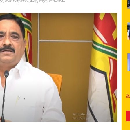
ధం
,
తాజా సంఘటనలు
,
ముఖ్య వార్తలు
,
రాయలసీమ
మర