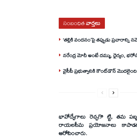
సంబంధిత
వార్తలు
‘తల్లికి వందనం’పై తప్పుడు ప్రచారాన్ని నమ్
నరేంద్ర మోదీ అంటే దమ్ము, ధైర్యం, భరో
వైసీపీ ప్రభుత్వానికి కౌంట్‌డౌన్‌ మొదలైంది
భావోద్వేగాలు రెచ్చగొ ట్టి, తమ ప
రాయలసీమ ప్రయోజనాలు కాపాడటం
ఆరోపించారు.