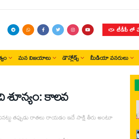
టీడీపీ లో 
్వం
మన విజయాలు
డౌన్లోడ్స్
మీడియా వనరులు
ంది శూన్యం: కాలవ
రించినట్టు తప్పుడు రాతలు రాయడం ఇదే సాక్షి తీరు అంటూ