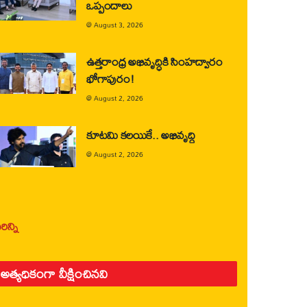
ఒప్పందాలు
@
August 3, 2026
ఉత్తరాంధ్ర అభివృద్ధికి సింహద్వారం
భోగాపురం!
@
August 2, 2026
కూటమి కలయికే.. అభివృద్ధి
@
August 2, 2026
ిన్ని
అత్యధికంగా వీక్షించినవి