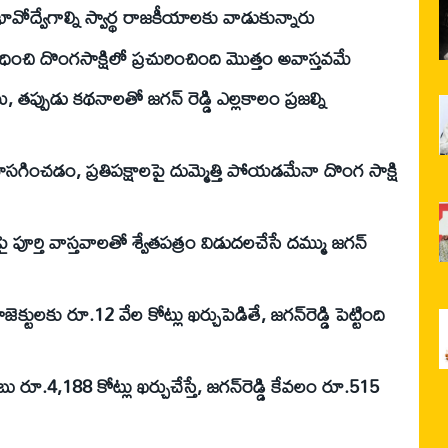
ావోద్వేగాల్ని స్వార్థ రాజకీయాలకు వాడుకున్నారు
ంచి దొంగసాక్షిలో ప్రచురించింది మొత్తం అవాస్తవమే
తప్పుడు కథనాలతో జగన్‌ రెడ్డి ఎల్లకాలం ప్రజల్ని
ోసగించడం, ప్రతిపక్షాలపై దుమ్మెత్తి పోయడమేనా దొంగ సాక్షి
 పూర్తి వాస్తవాలతో శ్వేతపత్రం విడుదలచేసే దమ్ము జగన్‌
ాజెక్టులకు రూ.12 వేల కోట్లు ఖర్చుపెడితే, జగన్‌రెడ్డి పెట్టింది
బు రూ.4,188 కోట్లు ఖర్చుచేస్తే, జగన్‌రెడ్డి కేవలం రూ.515