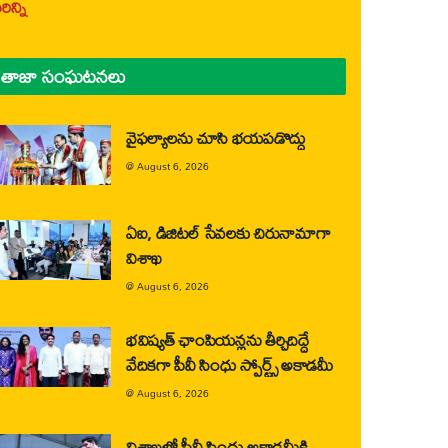
ిన్ని
తాజా సంఘటనలు
వైఫల్యాలను చూసి భయపడొద్దు
@
August 6, 2026
ఏఐ, డిజిటల్ సేవలకు చిరునామాగా
విశాఖ
@
August 6, 2026
భవిష్యత్ ఛాంపియన్లను తీర్చిదిద్దే
వేదికగా పీవీ సింధు స్పోర్ట్స్ అకాడమీ
@
August 6, 2026
విశాఖలో పీవీ సింధు అకాడమీకి