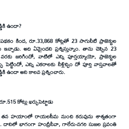
్డికి ఉందా?
పథకం కింద, రూ.33,868 కోట్లతో 23 సాగునీటి ప్రాజెక్టుల
ీ ఇచ్చాడు. అది ఏమైందని ప్రశ్నిస్తున్నాం. తాను చెప్పిన 23
 వరకు జరిగిందో, వాటిలో ఎన్ని పూర్తయ్యాయో, ప్రాజెక్టుల
 పెట్టిందో, ఎన్ని ఎకరాలకు నీళ్లిచ్చిం దో పూర్తి వాస్తవాలతో
్డికి ఉందా అని కాలవ ప్రశ్నించారు.
 రూ.515 కోట్లు ఖర్చుపెట్టాడు
వు తన హయాంలో రాయలసీమ నుంచి కరువును శాశ్వతంగా
 దానిలో భాగంగా హంద్రీనీవా, గాలేరు-నగరి సుజల స్రవంతి