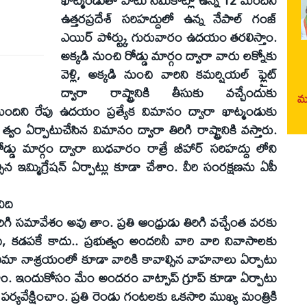
ఉత్తరప్రదేశ్ సరిహద్దులో ఉన్న నేపాల్ గంజ్
ఎయిర్ పోర్ట్కు గురువారం ఉదయం తరలిస్తాం.
అక్కడి నుంచి రోడ్డు మార్గం ద్వారా వారు లక్నోకు
వెళ్లి, అక్కడి నుంచి వారిని కమర్షియల్ ఫ్లైట్
ద్వారా రాష్ట్రానికి తీసుకు వచ్చేందుకు
మర
 మందిని రేపు ఉదయం ప్రత్యేక విమానం ద్వారా ఖాట్మండుకు
త్వం ఏర్పాటుచేసిన విమానం ద్వారా తిరిగి రాష్ట్రానికి వస్తారు.
ు మార్గం ద్వారా బుధవారం రాత్రే బీహార్ సరిహద్దు లోని
ల్సిన ఇమ్మిగ్రేషన్ ఏర్పాట్లు కూడా చేశాం. వీరి సంరక్షణను ఏపీ
ిది
సమావేశం అవు తాం. ప్రతి ఆంధ్రుడు తిరిగి వచ్చేంత వరకు
, కడపకే కాదు.. ప్రభుత్వం అందరినీ వారి వారి నివాసాలకు
. విమా నాశ్రయంలో కూడా వారికి కావాల్సిన వాహనాలు ఏర్పాటు
చుతాం. ఇందుకోసం మేం అందరం వాట్సాప్ గ్రూప్ కూడా ఏర్పాటు
డు పర్యవేక్షించాం. ప్రతి రెండు గంటలకు ఒకసారి ముఖ్య మంత్రికి