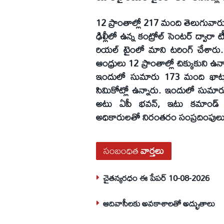
12 ప్రాంతాల్లో 217 మంది తెలుగువార
ఢిల్లీలో ఉన్న కంట్రోల్ సెంటర్ ద్వారా 
రియల్ టైంలో మాని టరింగ్ చేశారు
ఆంధ్రులు 12 ప్రాంతాల్లో చిక్కుకుని ఉన్
ఇందులో సుమారు 173 మంది ఖాట్
సిమికోట్లో ఉన్నారు. ఇందులో సుమ
అటు ఏపీ భవన్, ఇటు కమాండ్ కంట
అధికారులతో నిరంతరం సంప్రదింపులు చ
సంబంధిత
వార్తలు
చైతన్యరధం ఈ పేపర్ 10-08-2026
ఆదివాసీలకు అవకాశాలతో అద్భుతాలు