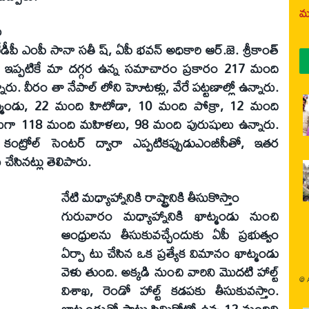
మర
ు
టీడీపీ ఎంపీ సానా సతీ ష్, ఏపీ భవన్ అధికారి ఆర్.జె. శ్రీకాంత్
. ఇప్పటికే మా దగ్గర ఉన్న సమాచారం ప్రకారం 217 మంది
నారు. వీరం తా నేపాల్ లోని హెూటళ్లు, వేరే పట్టణాల్లో ఉన్నారు.
మండు, 22 మంది హిటోడా, 10 మంది పోక్రా, 12 మంది
ారుగా 118 మంది మహిళలు, 98 మంది పురుషులు ఉన్నారు.
్రోల్ సెంటర్ ద్వారా ఎప్పటికప్పుడుఎంబీసీతో, ఇతర
ేసినట్లు తెలిపారు.
నేటి మధ్యాహ్నానికి రాష్ట్రానికి తీసుకొస్తాం
గురువారం మధ్యాహ్నానికి ఖాట్మండు నుంచి
ఆంధ్రులను తీసుకువచ్చేందుకు ఏపీ ప్రభుత్వం
ఏర్పా టు చేసిన ఒక ప్రత్యేక విమానం ఖాట్మండు
వెళు తుంది. అక్కడి నుంచి వారిని మొదటి హాల్ట్
@
విశాఖ, రెండో హాల్ట్ కడపకు తీసుకువస్తాం.
ఖాట్మండుతో పాటు సిమికోట్లో ఉన్న 12 మందిని