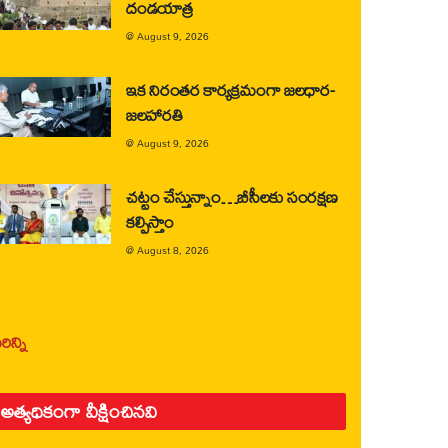
దండయాత్ర
@
August 9, 2026
ఇక నిరంతర కార్యక్రమంగా జలధార-
జలహారతి
@
August 9, 2026
చట్టం చేస్తున్నాం…బీసీలకు సంరక్షణ
కల్పిస్తాం
@
August 8, 2026
ిన్ని
అత్యధికంగా వీక్షించినవి