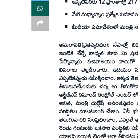
ఇప్పటివరకు 12 ప్రాంతాల్లో 217
నేటి మధ్యాహ్నం ప్రత్యేక విమానంలో
మీడియా సమావేశంలో మంత్రి నారా
అమరావతి(చైతన్యరథం): నేపాల్లో చిక
ఇంటికి చేర్చే బాధ్యత కూట మి ప్రభు
పేర్కొన్నారు. సచివాలయం నాలుగో బ
వివరాలు వెల్లడించారు. ఉదయం ను
ఎప్పటికప్పుడు సమీక్షించాం. అక్కడ తెలుగ
తీసుకువచ్చేందుకు చర్య లు తీసుక
ఆర్టీజీఎస్ కమాండ్ కంట్రోల్ సెంటర్ ల
అనిత, మంత్రి దుర్గేష్ అనంతపురం
పరిస్థితిని మానిటరింగ్ చేశాం. ఏపీ భవ
తెలుగువారిని సంప్రదించాం. ఎవరైతే ఆ
రెండు గంటలకు ఒకసారి పరిస్థితిని సమ
యాలపై రియల్ టైంలో ఆరా తీసినట్లు చ