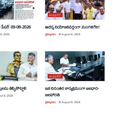
ఆంధ్రప్రదేశ్
 పేపర్ 09-08-2026
ఆదర్శ నియోజకవర్గంగా మంగళగిరి!
 9, 2026
చైతన్యరధం
@
August 9, 2026
ఆంధ్రప్రదేశ్
ట్రలను తిప్పికొట్టాలి
ఇక నిరంతర కార్యక్రమంగా జలధార-
జలహారతి
st 9, 2026
చైతన్యరధం
@
August 9, 2026