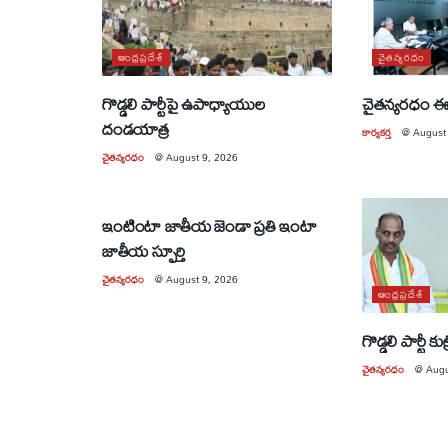
ఆంధ్రప్రదేశ్
చైతన్యరధం
గొడ్డలి పార్టీపై ఉపాధ్యాయుల
చైతన్యరధం ఈ
దండయాత్ర
కార్యకర్త
@
August
చైతన్యరధం
@
August 9, 2026
ఆంధ్రప్రదేశ్
ఇంటింటా జాతీయ జెండా ప్రతి ఇంటా
జాతీయ స్ఫూర్తి
చైతన్యరధం
@
August 9, 2026
ఆంధ్రప్రదేశ్
గొడ్డలి పార్టీ కు
చైతన్యరధం
@
Augu