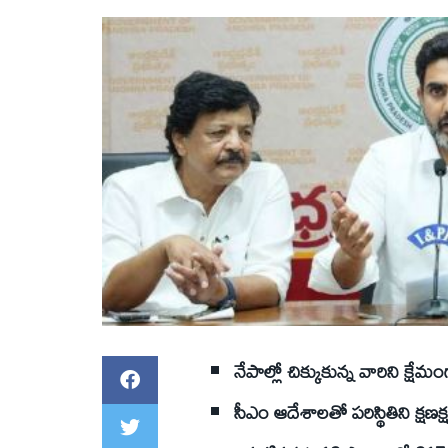
నేపాల్లో చిక్కుకున్న వారిని క్షేమ
సీఎం ఆదేశాలతో పరిస్థితిని క్షణక్ష