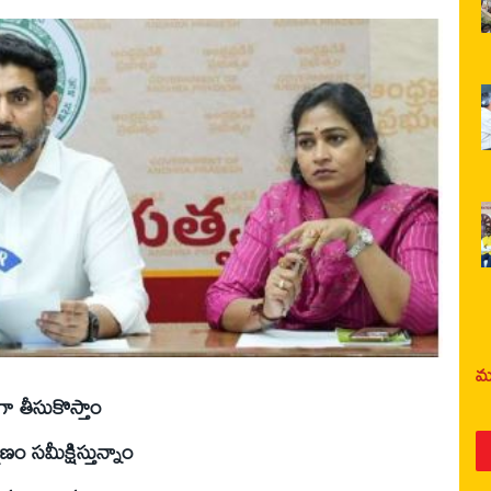
మర
ంగా తీసుకొస్తాం
ణం సమీక్షిస్తున్నాం