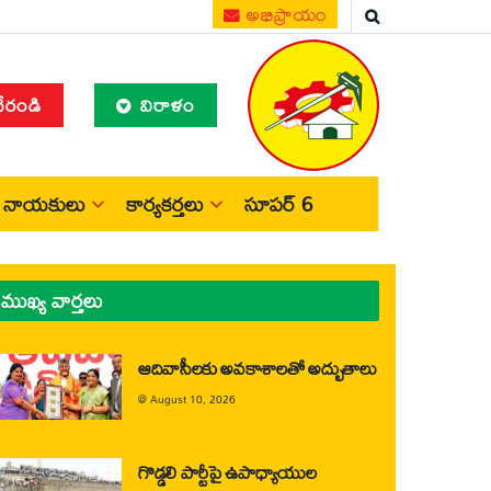
అభిప్రాయం
చేరండి
విరాళం
నాయకులు
కార్యకర్తలు
సూపర్ 6
ముఖ్య వార్తలు
ఆదివాసీలకు అవకాశాలతో అద్భుతాలు
@
August 10, 2026
గొడ్డలి పార్టీపై ఉపాధ్యాయుల