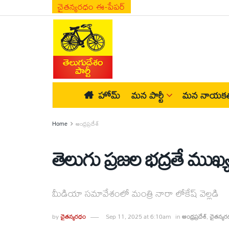
చైతన్యరధం ఈ-పేపర్
హోమ్
మన పార్టీ
మన నాయకత
Home
ఆంధ్రప్రదేశ్
తెలుగు ప్రజల భద్రతే ముఖ్
మీడియా సమావేశంలో మంత్రి నారా లోకేష్ వెల్లడి
by
చైతన్యరధం
Sep 11, 2025 at 6:10am
in
ఆంధ్రప్రదేశ్
,
చైతన్య