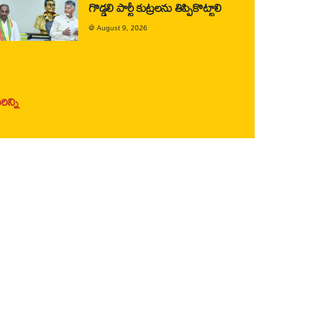
గొడ్డలి పార్టీ కుట్రలను తిప్పికొట్టాలి
@
August 9, 2026
ిన్ని