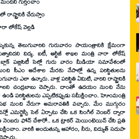
 మందిని గుర్తించాం
 రాష్ట్రానికి చేరుస్తాం
 లోకేష్ వెల్లడి
్కుకున్న తెలుగువారిని గురువారం సాయంత్రానికి క్షేమంగా
త్వానిదని విద్య. ఐటీ, ఆర్టీజీ శాఖల మంత్రి నారా లోకేష్
్లాక్ పబ్లిసిటీ సెల్లో గురు వారం మీడియా సమావేశంలో
ంచి సీఎం ఆదేశాల మేరకు నేపాల్లో ఉన్న పరిస్థితులను
ువారు ఎలా ఉన్నారు. వాళ్ల పరిస్థితి ఏమిటి, వారిని రాష్ట్రానికి
ోవాలని చంద్రబాబు చెప్పారు. దాంతో ఉదయం నుంచి నేను
ో ఉండి పరిస్థితులను ఎప్పటికప్పుడు సమీక్షించాం. హెూంమంత్రి
 సభ నుంచి నేరుగా అమరావతికి వచ్చారు. మేం ముగ్గురం
న్లో ఎమర్జెన్సీ సెల్ ఏర్పాటు చేసి ఒక సింగిల్ నెంబర్ ద్వారా
 నెంబరు ఫోన్ చేశారో.. ఒక ట్రాకర్ మెయింటెయిన్ చేసి ప్రతి
ీక్షించాం. వారికి అందుతున్న ఆహారం, నీరు, విద్యుత్ సదుపా
ెప్పారు.