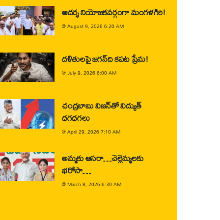
ఆదర్శ నియోజకవర్గంగా మంగళగిరి!
@
August 9, 2026 6:20 AM
దళితులపై జగన్‌ది కపట ప్రేమ!
@
July 9, 2026 6:00 AM
చంద్రబాబు విజన్‌తో విద్యుత్
ధగధగలు
@
April 29, 2026 7:10 AM
అమ్మకు ఆసరా…చెల్లెమ్మలకు
భరోసా…
@
March 8, 2026 6:30 AM