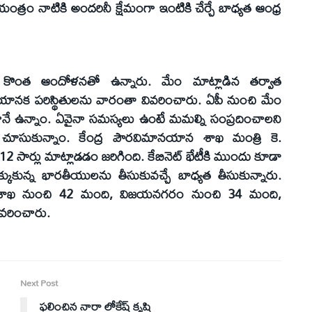
ంత్రం నాటికి అందరినీ క్షేమంగా ఇంటికి చేర్చే బాధ్యత ఆంధ్ర
దట కొంత ఆందోళనతో ఉన్నారు. మేం మాట్లాడిన తర్వాత
భయానక పరిస్థితులను వారంతా వివరించారు. ఏపీ నుంచి మేం
నే ఉన్నాం. ఏవైనా సమస్యలు ఉంటే మమల్ని సంప్రదించాలని
చూసుకున్నాం. కేంద్ర పౌరవిమానయాన శాఖ మంత్రి కె.
సార్లు మాట్లాడడం జరిగింది. కేబినెట్ భేటీకి ముందు కూడా
కుకున్న భారతీయులను తీసుకువచ్చే బాధ్యత తీసుకున్నారు.
 విశాఖ నుంచి 42 మంది, విజయనగరం నుంచి 34 మంది,
ివరించారు.
Next Post
ఫలించిన నారా లోకేష్ కృషి