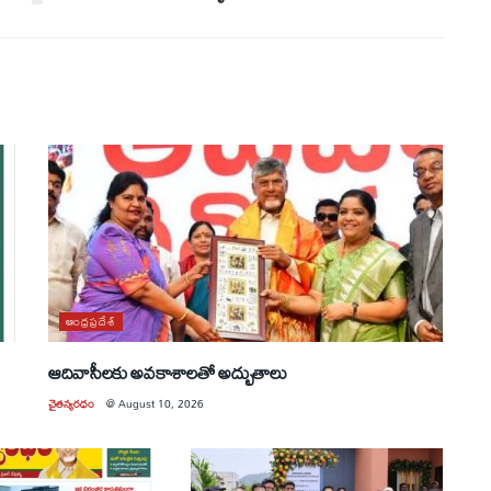
ఆంధ్రప్రదేశ్
ఆదివాసీలకు అవకాశాలతో అద్భుతాలు
చైతన్యరధం
@
August 10, 2026