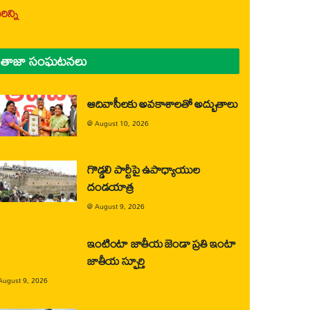
ిన్ని
తాజా సంఘటనలు
ఆదివాసీలకు అవకాశాలతో అద్భుతాలు
@
August 10, 2026
గొడ్డలి పార్టీపై ఉపాధ్యాయుల
దండయాత్ర
@
August 9, 2026
ఇంటింటా జాతీయ జెండా ప్రతి ఇంటా
జాతీయ స్ఫూర్తి
August 9, 2026