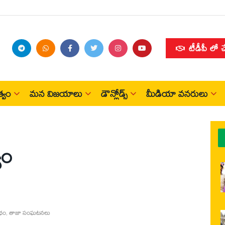
టీడీపీ లో 
్వం
మన విజయాలు
డౌన్లోడ్స్
మీడియా వనరులు
యం
రధం
,
తాజా సంఘటనలు