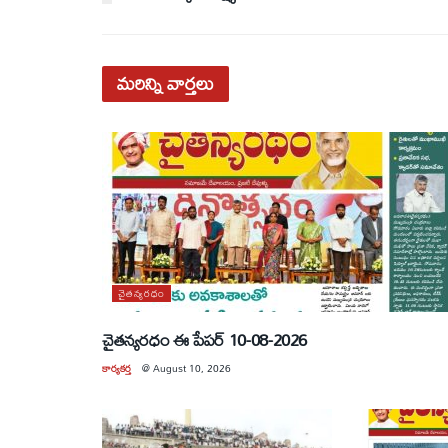
మరిన్ని
వార్తలు
చైతన్యరధం
చైతన్యరధం ఈ పేపర్ 10-08-2026
కార్యకర్త
@
August 10, 2026