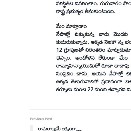
పరిస్థితిని వివరించాం. గురువారం సాయ
రాష్ట్ర ప్రభుత్వం తీసుకుంటుంది.
మేం మాట్లాడాం
నేపాల్లో చిక్కుకున్న వారు మొ
కుదురుకున్నారు. అక్కడ నెలకొ న్న 
12 గ్రూపులతో నిరంతరం మాట్లాడుతూ
చెప్పాం. ఆందోళన లేకుండా మేం 
రామ్మోహన్నాయుడుతో కూడా దాదాపు 12 
సంప్రదిం చాను. ఆయన నేపాల్లో చిక్
అక్కడ తెలుగువారిలో ప్రధానంగా
కర్నూలు నుంచి 22 మంది ఉన్నారని వ
Previous Post
రామరాజ్యమే లక్ష్యంగా…