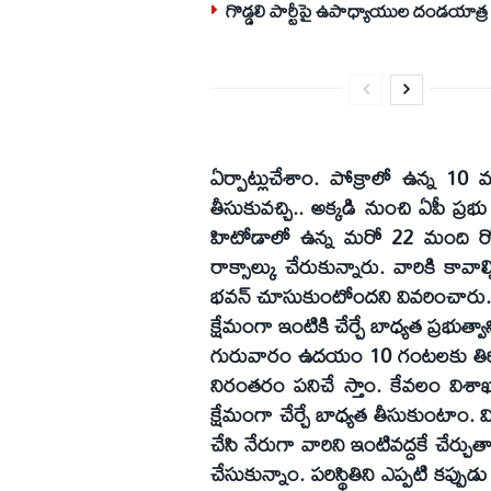
గొడ్డలి పార్టీపై ఉపాధ్యాయుల దండయాత్ర
ఏర్పాట్లుచేశాం. పోక్రాలో ఉన్న 10
తీసుకువచ్చి.. అక్కడి నుంచి ఏపీ ప్రభు 
హిటోడాలో ఉన్న మరో 22 మంది రోడ్డ
రాక్సాల్కు చేరుకున్నారు. వారికి కావా
భవన్ చూసుకుంటోందని వివరించారు.
క్షేమంగా ఇంటికి చేర్చే బాధ్యత ప్రభుత్వాన
గురువారం ఉదయం 10 గంటలకు తిరిగి 
నిరంతరం పనిచే స్తాం. కేవలం విశాఖ
క్షేమంగా చేర్చే బాధ్యత తీసుకుంటాం
చేసి నేరుగా వారిని ఇంటివద్దకే చేర్
చేసుకున్నాం. పరిస్థితిని ఎప్పటి కప్పు