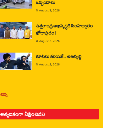
ఒప్పందాలు
@
August 3, 2026
ఉత్తరాంధ్ర అభివృద్ధికి సింహద్వారం
భోగాపురం!
@
August 2, 2026
కూటమి కలయికే.. అభివృద్ధి
@
August 2, 2026
ిన్ని
అత్యధికంగా వీక్షించినవి