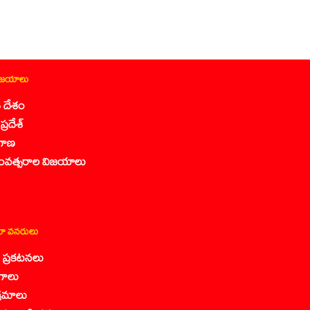
ిజయాలు
 దేశం
ప్రదేశ్
గాణ
ంవత్సరాల విజయాలు
ా వనరులు
కా ప్రకటనలు
గాలు
క్రమాలు