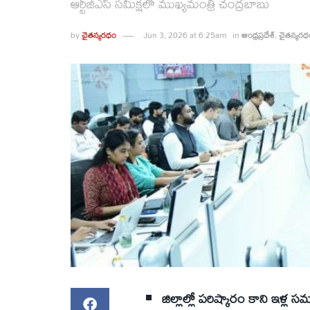
ఆర్టీజీఎస్ సమీక్షలో ముఖ్యమంత్రి చంద్రబాబు
by
చైతన్యరధం
Jun 3, 2026 at 6:25am
in
ఆంధ్రప్రదేశ్
,
చైతన్యరధ
జిల్లాల్లో పరిష్కారం కాని ఇళ్ల