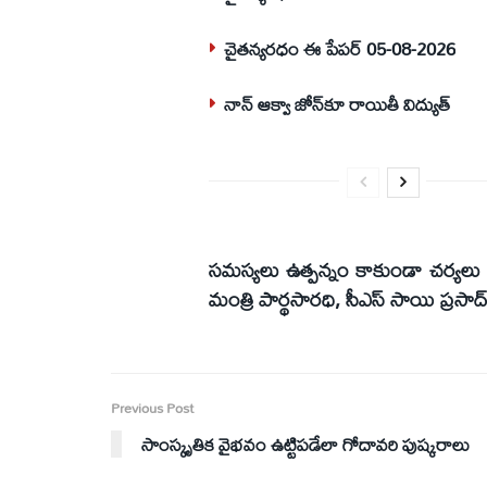
చైతన్యరధం ఈ పేపర్ 05-08-2026
నాన్ ఆక్వా జోన్‌కూ రాయితీ విద్యుత్
సమస్యలు ఉత్పన్నం కాకుండా చర్యలు త
మంత్రి పార్థసారధి, సీఎస్ సాయి ప్రసాద
Previous Post
సాంస్కృతిక వైభవం ఉట్టిపడేలా గోదావరి పుష్కరాలు