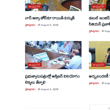
ఆంధ్రప్రదేశ్
ఆంధ్రప్రదేశ్
నాన్ ఆక్వా జోన్‌కూ రాయితీ విద్యుత్
డబుల్ ఇంజిన్ 
రీజియన్ ప్రణా
చైతన్యరధం
@
August 5, 2026
చైతన్యరధం
@
Augu
ఆంధ్రప్రదేశ్
ఆంధ్రప్రదేశ్
ప్రభుత్వాసుపత్రుల్లో ఆక్సిజన్ వినియోగం
అర్హులందరికీ 
లెక్కలు తేల్చాలి
చైతన్యరధం
@
Augu
చైతన్యరధం
@
August 4, 2026