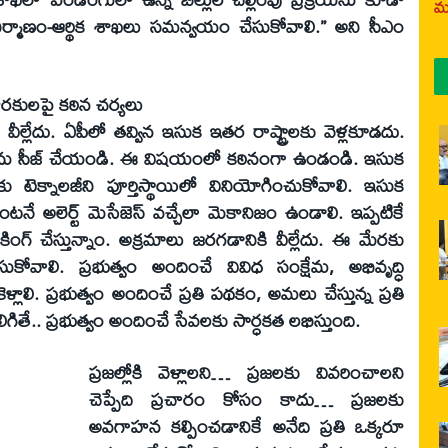
మర
ర్మాణం-ఆర్థిక శాఖలు సమన్వయం చేసుకోవాలి.” అని సీఎం
ారకులపై కఠిన చర్యలు
ీల్లేదు. ఏపీలో తవ్విన ఇసుక ఇతర రాష్ట్రాలకు వెళ్లకూడదు.
నాలను సీజ్ చేయండి. ఈ విషయంలో కఠినంగా ఉండండి. ఇసుక
కు టెక్నాలజీని పూర్తిస్థాయిలో వినియోగించుకోవాలి. ఇసుక
ెంటనే అలెర్ట్ మెసేజెస్ వచ్చేలా మెకానిజం ఉండాలి. ఇప్పటికే
కింగ్ చేస్తున్నాం. అక్రమాలు జరగడానికి వీల్లేదు. ఈ మేరకు
ేసుకోవాలి. ప్రభుత్వం అందించే వివిధ సంక్షేమ, అభివృద్ధి
ెళ్లాలి. ప్రభుత్వం అందించే ప్రతి పథకం, అమలు చేస్తున్న ప్రతి
ితే.. ప్రభుత్వం అందించే సేవలకు సార్ధకత లభిస్తుంది.
ప్రజల్లోకి వెళ్లాలని… ప్రజలకు వివరించాలని
చెప్పేది ప్రచారం కోసం కాదు… ప్రజలకు
అవగాహన కల్పించడానికే అనేది ప్రతి ఒక్కరూ