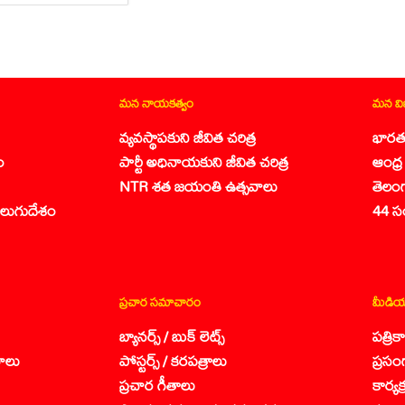
మన నాయకత్వం
మన వ
వ్యవస్థాపకుని జీవిత చరిత్ర
భారత
ం
పార్టీ అధినాయకుని జీవిత చరిత్ర
ఆంధ్ర 
NTR శత జయంతి ఉత్సవాలు
తెలం
లుగుదేశం
44 స
ప్రచార సమాచారం
మీడియ
బ్యానర్స్ / బుక్ లెట్స్
పత్రి
ాలు
పోస్టర్స్ / కరపత్రాలు
ప్రసం
ప్రచార గీతాలు
కార్య