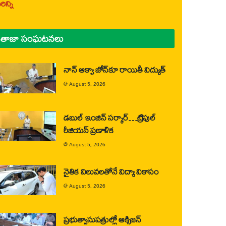
ిన్ని
తాజా సంఘటనలు
నాన్ ఆక్వా జోన్‌కూ రాయితీ విద్యుత్
@
August 5, 2026
డబుల్ ఇంజిన్ సర్కార్…ట్రిపుల్
రీజియన్ ప్రణాళిక
@
August 5, 2026
నైతిక విలువలతోనే విద్యా వికాసం
@
August 5, 2026
ప్రభుత్వాసుపత్రుల్లో ఆక్సిజన్