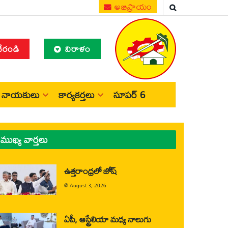
అభిప్రాయం
చేరండి
విరాళం
నాయకులు
కార్యకర్తలు
సూపర్ 6
ముఖ్య వార్తలు
ఉత్తరాంధ్రలో జోష్
@
August 3, 2026
ఏపీ, ఆస్ట్రేలియా మధ్య నాలుగు