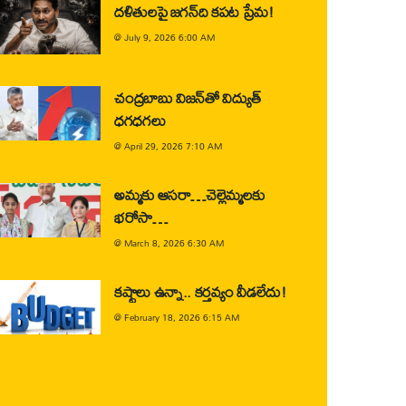
దళితులపై జగన్‌ది కపట ప్రేమ!
@
July 9, 2026 6:00 AM
చంద్రబాబు విజన్‌తో విద్యుత్
ధగధగలు
@
April 29, 2026 7:10 AM
అమ్మకు ఆసరా…చెల్లెమ్మలకు
భరోసా…
@
March 8, 2026 6:30 AM
కష్టాలు ఉన్నా.. కర్తవ్యం వీడలేదు!
@
February 18, 2026 6:15 AM