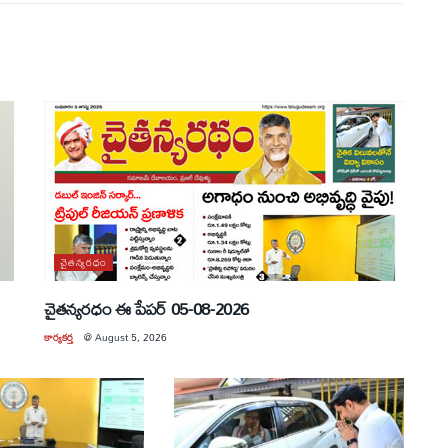
చైతన్యరధం
చైతన్యరధం ఈ పేపర్ 05-08-2026
కార్యకర్త
@
August 5, 2026