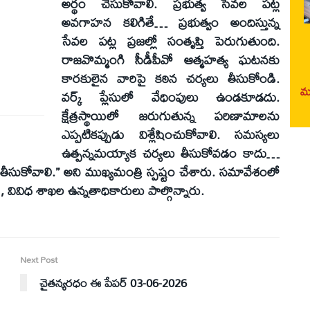
అర్థం చేసుకోవాలి. ప్రభుత్వ సేవల పట్ల
అవగాహన కలిగితే… ప్రభుత్వం అందిస్తున్న
సేవల పట్ల ప్రజల్లో సంతృప్తి పెరుగుతుంది.
రాజవొమ్మంగి సీడీపీవో ఆత్మహత్య ఘటనకు
కారకులైన వారిపై కఠిన చర్యలు తీసుకోండి.
మర
వర్క్ ప్లేసులో వేధింపులు ఉండకూడదు.
క్షేత్రస్థాయిలో జరుగుతున్న పరిణామాలను
ఎప్పటికప్పుడు విశ్లేషించుకోవాలి. సమస్యలు
ఉత్పన్నమయ్యాక చర్యలు తీసుకోవడం కాదు…
ీసుకోవాలి.” అని ముఖ్యమంత్రి స్పష్టం చేశారు. సమావేశంలో
్, వివిధ శాఖల ఉన్నతాధికారులు పాల్గొన్నారు.
Next Post
చైతన్యరధం ఈ పేపర్ 03-06-2026