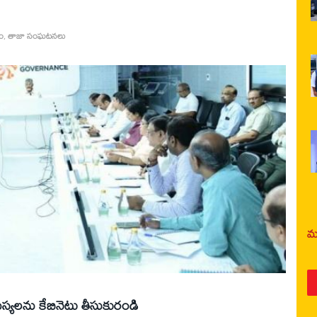
ం
,
తాజా సంఘటనలు
మర
 సమస్యలను కేబినెటు తీసుకురండి