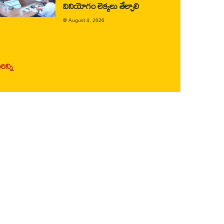
వినియోగం లెక్కలు తేల్చాలి
@
August 4, 2026
ిన్ని