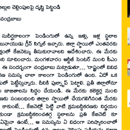
లుల చెల్లింపులపై దృష్టి పెట్టండి
ి చంద్రబాబు
 సుదీర్ఘకాలంగా పెండింగులో ఉన్న ఇళ్లు, ఇళ్ల స్థలాల
బునాయుడు గ్రీన్ సిగ్నల్ ఇచ్చారు. జిల్లా స్థాయిలో ఎంతవరకు
లో కేబినెట్కు తీసుకురావాలని ఆదేశించారు. ఈ మేరకు
ాలని సూచించారు. మంగళవారం ఆర్టీజీ సెంటర్ నుంచి సీఎం
ు. ఈ సందర్భంగా చంద్రబాబు మట్లాడుతూ… ‘రాష్ట్రంలో వివిధ
రమబద్ధీకరణ సమస్య చాలా కాలంగా పెండింగులో ఉంది. ఏదో ఒక
్టేస్తున్నారు. దీనికి ఫుల్స్టాప్ పెట్టాలి. ప్రతీ జిల్లాలోనూ
్థలాల జాబితాలను సిద్ధం చేయండి. ఈ మేరకు కలెక్టర్ల నుంచి
ీకరణకు సంబంధించి జిల్లాల స్థాయిలో చేయగలిగినంత మేరకు
ాకుంటే… కేబినెట్లో పెట్టి వాటి క్రమబద్ధీకరణకు నిర్ణయం
ుండా క్రమబద్ధీకరించతగ్గ స్థలాలను ప్రతి కేబినెట్ కూ
ానివి ఏమైనా ఉంటే… ఆ సమస్యను ఏ విధంగా పరిష్కారించాలో
ఖలో పెండింగులో ఉన్న బిల్లుల చెల్లింపు ప్రక్రియను కూడా