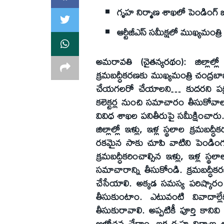
గృహ నిర్మాణ శాఖలో పెండింగ్ బిల్
ఆర్టీజీఎస్ సమీక్షలో ముఖ్యమంత్ర
అమరావతి (చైతన్యరథం): జిల్లాల్లో
క్రమబద్ధీకరణకు ముఖ్యమంత్రి చంద్రబా
చేయగలరో చేయాలని… కుదరని పక్షం
కలెక్టర్ల నుంచి సమాచారం తీసుకోవ
వివిధ శాఖల పనితీరుపై సమీక్షించార
జిల్లాల్లో ఇళ్లు, ఇళ్ల స్థలాల క్
రకమైన సాకు చూపి వాటిని పెండింగులో పెట
క్రమబద్ధీకరించాల్సిన ఇళ్లు, ఇళ్ల స
సమాచారాన్ని తీసుకోండి. క్రమబద్ధ
చేసేయాలి. అక్కడ సమస్య పరిష్కారం క
తీసుకుంటాం. ఎటువంటి వివాదాల్లేక
తీసుకురావాలి. అప్పటికీ పూర్తి క
ఆలోచన చేద్దాం. ఇక గృహ నిర్మాణ శా