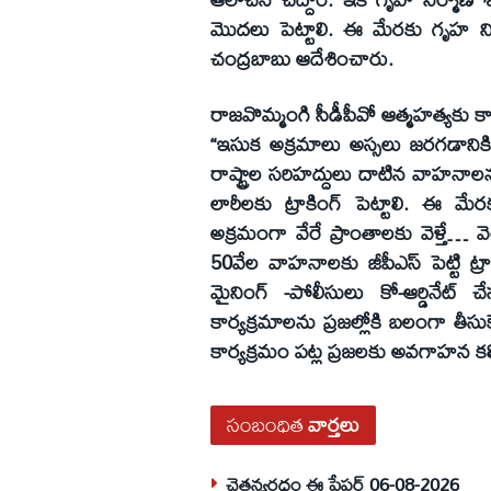
మొదలు పెట్టాలి. ఈ మేరకు గృహ ని
చంద్రబాబు ఆదేశించారు.
రాజవొమ్మంగి సీడీపీవో ఆత్మహత్యకు క
“ఇసుక అక్రమాలు అస్సలు జరగడానికి వ
రాష్ట్రాల సరిహద్దులు దాటిన వాహ
లారీలకు ట్రాకింగ్ పెట్టాలి. ఈ మేర
అక్రమంగా వేరే ప్రాంతాలకు వెళ్తే… వ
50వేల వాహనాలకు జీపీఎస్ పెట్టి ట్రా
మైనింగ్ -పోలీసులు కో-ఆర్డినేట్ చ
కార్యక్రమాలను ప్రజల్లోకి బలంగా తీసుక
కార్యక్రమం పట్ల ప్రజలకు అవగాహన కలిగ
సంబంధిత
వార్తలు
చైతన్యరధం ఈ పేపర్ 06-08-2026