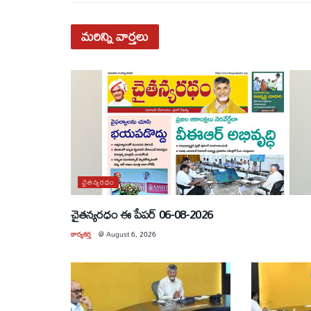
మరిన్ని
వార్తలు
చైతన్యరధం
చైతన్యరధం ఈ పేపర్ 06-08-2026
కార్యకర్త
@
August 6, 2026