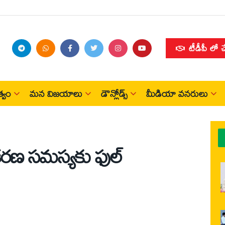
టీడీపీ లో 
్వం
మన విజయాలు
డౌన్లోడ్స్
మీడియా వనరులు
్ధీకరణ సమస్యకు ఫుల్