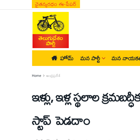
చైతన్యరధం ఈ-పేపర్
హోమ్
మన పార్టీ
మన నాయకత
Home
ఆంధ్రప్రదేశ్
ఇళ్లు, ఇళ్ల స్థలాల క్రమబద
స్టాప్ పెడదాం