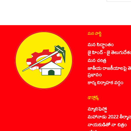
మన పార్టీ
మన సిద్ధాంతం
జై హింద్ - జై తెలుగుదేశ
మన చరిత్ర
జాతీయ రాజకీయాలపై తె
ప్రభావం
కార్య నిర్వాహక వర్గం
డౌన్లోడ్స్
మ్యానిఫెస్టో
మహానాడు 2022 తీర్మాన
నాయకుడితో నా చిత్రం