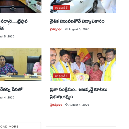
ఆంధ్రప్రదేశ్
సర్కార్…ట్రిపుల్
నైతిక విలువలతోనే విద్యా వికాసం
ళిక
చైతన్యరధం
@
August 5, 2026
st 5, 2026
ఆంధ్రప్రదేశ్
‘నేతన్న సేవలో’
ప్రజా సంక్షేమం.. అభివృద్ధే కూటమి
ప్రభుత్వ లక్ష్యం
st 4, 2026
చైతన్యరధం
@
August 4, 2026
LOAD MORE