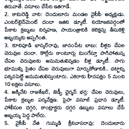
తరువాతే. వసూలు చేసేది ఇతగాడే.
2. కామిరెడ్డి నాని: దెందులూరు మండల వైసీపీ అధ్యక్షుడు.
ఎంటర్‌టైన్‌మెంట్‌ దందా ఇతని డ్యూటీ. నియోజకవర్గంలో
పేకాట క్లబ్బులు నిర్వహణ, సాయంత్రానికి కలెక్షన్లు తీసుకెళ్లి
అబ్బయ్యకు అప్పగింత.
3. కూచిపూడి భాస్కర్‌రావు, జానంపేట బాబు: వీళ్లది చేపల
చెరువుల దందా. కొల్లేరు కాంటూర్లు మింగేస్తూ సాగిపోతున్న
చేపల చెరువులకు అనుమతులివ్వడం వీళ్ల డ్యూటీ. సాగు
భూముల్ని సైతం చేపల చెరువులుగా మార్చుకోడానికి.. చట్టాన్ని
పక్కనపెట్టి అనుమతులిస్తుంటారు. ఎకరాకు హీనపక్షం 5 నుంచి
10 లక్షలు వసూలు.
4. అక్కినేని రాజశేఖర్‌, జెడ్పీ ఛైర్మన్‌ భర్త: చేపల చెరువులు,
పేకాట క్లబ్బుల పర్యవేక్షణ. పైసా వసూల్‌ ప్రధాన డ్యూటీ.
పోలీసుల దగ్గర, కాంట్రాక్టరు దగ్గర డబ్బులు వసూలు చేసే
అబ్బయ్య పెద్ద పాలేరు.
5. వైసీపీ నేత గుమ్మడి శ్రీనివాసరావు: దెందులూరు