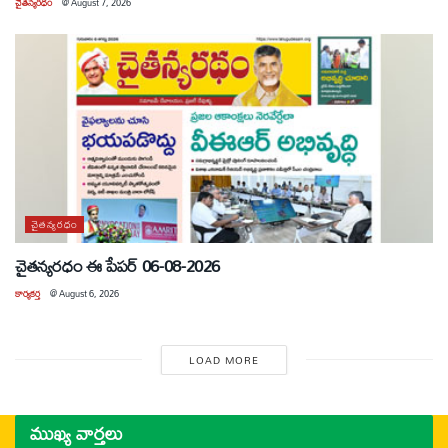
చైతన్యరధం
@
August 7, 2026
చైతన్యరధం
చైతన్యరధం ఈ పేపర్ 06-08-2026
కార్యకర్త
@
August 6, 2026
LOAD MORE
ముఖ్య వార్తలు