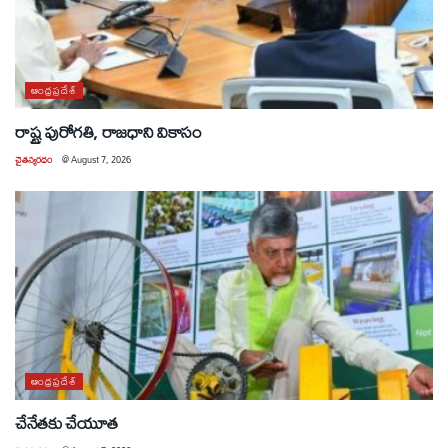
ఆంధ్రప్రదేశ్
రాష్ట్ర పురోగతి, రాజధాని వికాసం
చైతన్యరధం
@
August 7, 2026
ఆంధ్రప్రదేశ్
చేనేతకు చేయూత