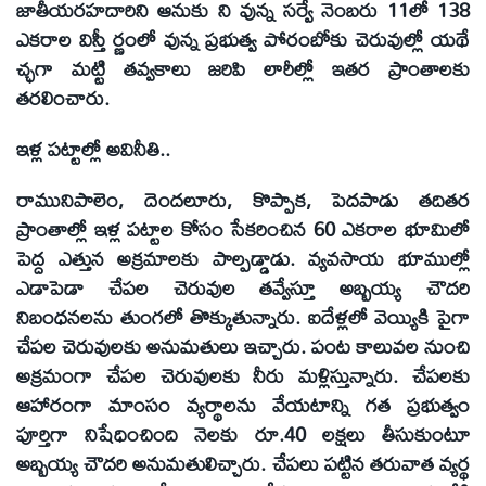
జాతీయరహదారిని ఆనుకు ని వున్న సర్వే నెంబరు 11లో 138
ఎకరాల విస్తీ ర్ణంలో వున్న ప్రభుత్వ పోరంబోకు చెరువుల్లో యథే
చ్ఛగా మట్టి తవ్వకాలు జరిపి లారీల్లో ఇతర ప్రాంతాలకు
తరలించారు.
ఇళ్ల పట్టాల్లో అవినీతి..
రామునిపాలెం, దెందలూరు, కొప్పాక, పెదపాడు తదితర
ప్రాంతాల్లో ఇళ్ల పట్టాల కోసం సేకరించిన 60 ఎకరాల భూమిలో
పెద్ద ఎత్తున అక్రమాలకు పాల్పడ్డాడు. వ్యవసాయ భూముల్లో
ఎడాపెడా చేపల చెరువుల తవ్వేస్తూ అబ్బయ్య చౌదరి
నిబంధనలను తుంగలో తొక్కుతున్నారు. ఐదేళ్లలో వెయ్యికి పైగా
చేపల చెరువులకు అనుమతులు ఇచ్చారు. పంట కాలువల నుంచి
అక్రమంగా చేపల చెరువులకు నీరు మళ్లిస్తున్నారు. చేపలకు
ఆహారంగా మాంసం వ్యర్థాలను వేయటాన్ని గత ప్రభుత్వం
పూర్తిగా నిషేధించింది నెలకు రూ.40 లక్షలు తీసుకుంటూ
అబ్బయ్య చౌదరి అనుమతులిచ్చారు. చేపలు పట్టిన తరువాత వ్యర్థ