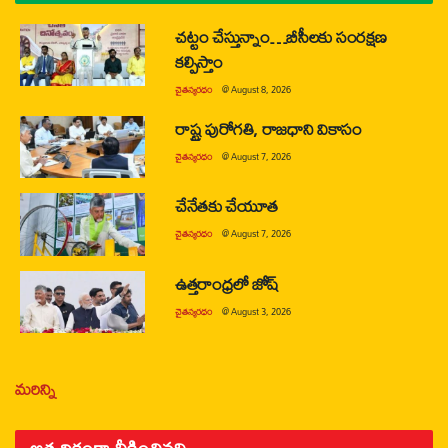
చట్టం చేస్తున్నాం…బీసీలకు సంరక్షణ
కల్పిస్తాం
చైతన్యరధం
@
August 8, 2026
రాష్ట్ర పురోగతి, రాజధాని వికాసం
చైతన్యరధం
@
August 7, 2026
చేనేతకు చేయూత
చైతన్యరధం
@
August 7, 2026
ఉత్తరాంధ్రలో జోష్
చైతన్యరధం
@
August 3, 2026
మరిన్ని