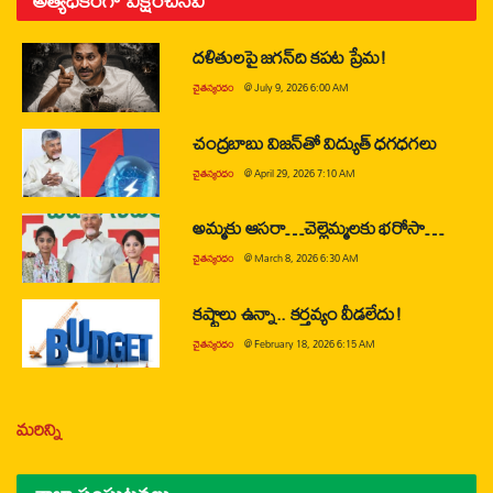
అత్యధికంగా వీక్షించినవి
దళితులపై జగన్‌ది కపట ప్రేమ!
చైతన్యరధం
@
July 9, 2026 6:00 AM
చంద్రబాబు విజన్‌తో విద్యుత్ ధగధగలు
చైతన్యరధం
@
April 29, 2026 7:10 AM
అమ్మకు ఆసరా…చెల్లెమ్మలకు భరోసా…
చైతన్యరధం
@
March 8, 2026 6:30 AM
కష్టాలు ఉన్నా.. కర్తవ్యం వీడలేదు!
చైతన్యరధం
@
February 18, 2026 6:15 AM
మరిన్ని