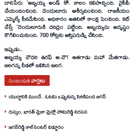
దానిపేరు `అబ్బయ్య అండ్‌ కో. కాలం కలిసొచ్చింది. వైసీపీ
చేయందించింది. దెందులూరు ఆశీర్వదించింది. రాజకీయం
ఎమ్మెల్యే పీఠమేసింది. అధికారం అతనిలో కాంక్ష పెంచింది. కట్‌
చేస్తే `దెందులూరుకి దరిద్రం పట్టింది. అబ్బయ్యను అదృష్టం
కౌగిలించుకుంది. 700 కోట్లకు ఆస్తిపరుడ్ని చేసింది.
ఇప్పుడు..
అబ్బయ్య చౌదరి ఉరఫ్‌ అ.చౌ! అతగాడు మహా మేతగాడు.
జలగన్న నీడలో బలిసిన జలగ.
సంబంధిత
వార్తలు
యుద్ధానికి ముందే.. ఓటమి ఒప్పుకున్న పిరికిపంద జగన్‌
రుస్తుం, భారత్‌ మైకా మైన్లో సోమిరెడ్డి నిరసన
జగన్‌రెడ్డి కాల్‌సెంటర్‌ విడ్డూరం