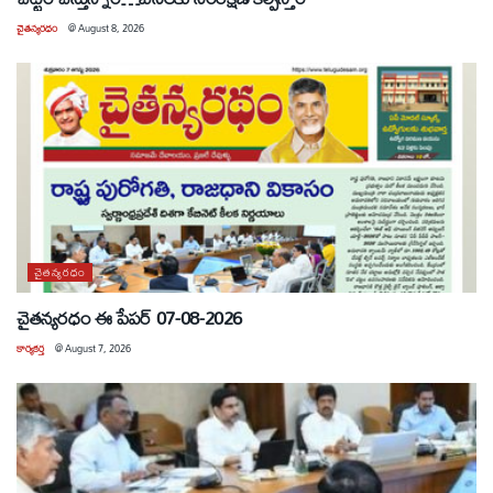
చైతన్యరధం
@
August 8, 2026
చైతన్యరధం
చైతన్యరధం ఈ పేపర్ 07-08-2026
కార్యకర్త
@
August 7, 2026