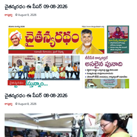
చైతన్యరధం ఈ పేపర్ 09-08-2026
కార్యకర్త
@
August 9, 2026
చైతన్యరధం
చైతన్యరధం ఈ పేపర్ 08-08-2026
కార్యకర్త
@
August 8, 2026