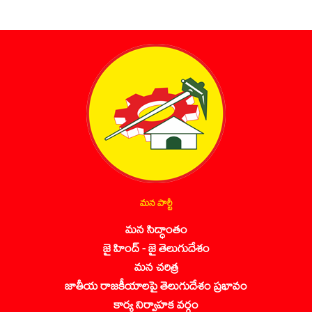
మన పార్టీ
మన సిద్ధాంతం
జై హింద్ - జై తెలుగుదేశం
మన చరిత్ర
జాతీయ రాజకీయాలపై తెలుగుదేశం ప్రభావం
కార్య నిర్వాహక వర్గం