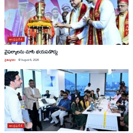
ఆంధ్రప్రదేశ్
వైఫల్యాలను చూసి భయపడొద్దు
చైతన్యరధం
@
August 6, 2026
ఆంధ్రప్రదేశ్