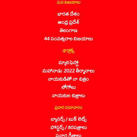
మన విజయాలు
భారత దేశం
ఆంధ్ర ప్రదేశ్
తెలంగాణ
44 సంవత్సరాల విజయాలు
డౌన్లోడ్స్
మ్యానిఫెస్టో
మహానాడు 2022 తీర్మానాలు
నాయకుడితో నా చిత్రం
లోగోలు
నాయకుల చిత్రాలు
ప్రచార సమాచారం
బ్యానర్స్ / బుక్ లెట్స్
పోస్టర్స్ / కరపత్రాలు
ప్రచార గీతాలు