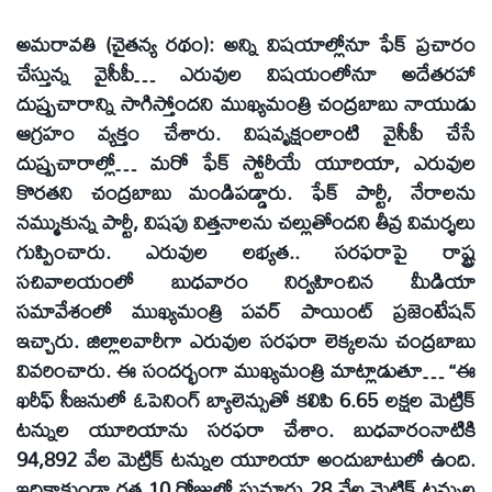
అమరావతి (చైతన్య రథం): అన్ని విషయాల్లోనూ ఫేక్‌ ప్రచారం
చేస్తున్న వైసీపీ… ఎరువుల విషయంలోనూ అదేతరహా
దుష్ప్రచారాన్ని సాగిస్తోందని ముఖ్యమంత్రి చంద్రబాబు నాయుడు
ఆగ్రహం వ్యక్తం చేశారు. విషవృక్షంలాంటి వైసీపీ చేసే
దుష్ప్రచారాల్లో… మరో ఫేక్‌ స్టోరీయే యూరియా, ఎరువుల
కొరతని చంద్రబాబు మండిపడ్డారు. ఫేక్‌ పార్టీ, నేరాలను
నమ్ముకున్న పార్టీ, విషపు విత్తనాలను చల్లుతోందని తీవ్ర విమర్శలు
గుప్పించారు. ఎరువుల లభ్యత.. సరఫరాపై రాష్ట్ర
సచివాలయంలో బుధవారం నిర్వహించిన మీడియా
సమావేశంలో ముఖ్యమంత్రి పవర్‌ పాయింట్‌ ప్రజెంటేషన్‌
ఇచ్చారు. జిల్లాలవారీగా ఎరువుల సరఫరా లెక్కలను చంద్రబాబు
వివరించారు. ఈ సందర్భంగా ముఖ్యమంత్రి మాట్లాడుతూ… ‘‘ఈ
ఖరీఫ్‌ సీజనులో ఓపెనింగ్‌ బ్యాలెన్సుతో కలిపి 6.65 లక్షల మెట్రిక్‌
టన్నుల యూరియాను సరఫరా చేశాం. బుధవారంనాటికి
94,892 వేల మెట్రిక్‌ టన్నుల యూరియా అందుబాటులో ఉంది.
ఇదికాకుండా గత 10 రోజుల్లో సుమారు 28 వేల మెట్రిక్‌ టన్నుల