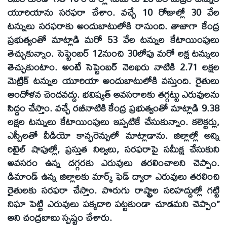
యూరియాను సరఫరా చేశాం. వచ్చే 10 రోజుల్లో 30 వేల
టన్నులు సరఫరాకు అందుబాటులోకి రానుంది. తాజాగా కేంద్ర
ప్రభుత్వంతో మాట్లాడి మరో 53 వేల టన్నుల కేటాయింపులు
తెచ్చుకున్నాం. సెప్టెంబర్‌ 12నుంచి 30లోపు మరో లక్ష టన్నులు
తెచ్చుకుంటాం. అంటే సెప్టెంబర్‌ నెలఖరు నాటికి 2.71 లక్షల
మెట్రిక్‌ టన్నుల యూరియా అందుబాటులోకి వస్తుంది. రైతులు
ఆందోళన చెందవద్దు. భవిష్యత్‌ అవసరాలకు తగ్గట్టు ఎరువులను
సిద్దం చేస్తాం. వచ్చే రబీనాటికి కేంద్ర ప్రభుత్వంతో మాట్లాడి 9.38
లక్షల టన్నులు కేటాయింపులు ఇప్పటికే చేసుకున్నాం. కలెక్టర్లు,
ఎస్పీలతో వీడియో కాన్ఫరెన్సులో మాట్లాడాను. జిల్లాల్లో అన్ని
రిటైల్‌ షాపుల్లో, ప్రస్తుత నిల్వలు, సరఫరాపై సమీక్ష చేసుకుని
అవసరం ఉన్న దగ్గరకు ఎరువులు తరలించాలని చెప్పాం.
డిమాండ్‌ ఉన్న జిల్లాలకు మార్క్‌ ఫెడ్‌ ద్వారా ఎరువులు తరలించి
రైతులకు సరఫరా చేస్తాం. పొరుగు రాష్ట్రాల సరిహద్దుల్లో గట్టి
నిఘా పెట్టి ఎరువులు పక్కదారి పట్టకుండా చూడమని చెప్పాం’’
అని చంద్రబాబు స్పష్టం చేశారు.