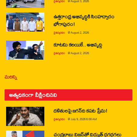
చైతన్యరధం
@
August 3, 2026
ఉత్తరాంధ్ర అభివృద్ధికి సింహద్వారం
భోగాపురం!
చైతన్యరధం
@
August 2, 2026
కూటమి కలయికే.. అభివృద్ధి
చైతన్యరధం
@
August 2, 2026
మరిన్ని
అత్యధికంగా వీక్షించినవి
దళితులపై జగన్‌ది కపట ప్రేమ!
చైతన్యరధం
@
July 9, 2026 6:00 AM
చంద్రబాబు విజన్‌తో విద్యుత్ ధగధగలు