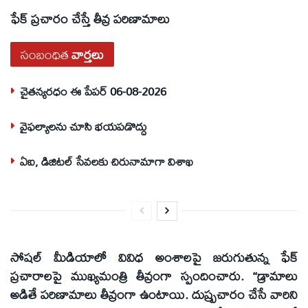
ఫేక్‌ ప్రచారం చేస్తే తీవ్ర పరిణామాలు
సంబంధిత
వార్తలు
చైతన్యరధం ఈ పేపర్ 06-08-2026
వైఫల్యాలను చూసి భయపడొద్దు
ఏఐ, డిజిటల్ సేవలకు చిరునామాగా విశాఖ
సోషల్‌ మీడియాలో వివిధ అంశాలపై జరుగుతున్న ఫేక్‌
ప్రచారాలపై ముఖ్యమంత్రి తీవ్రంగా స్పందించారు. ‘‘డ్రామాలు
అడితే పరిణామాలు తీవ్రంగా ఉంటాయి. దుష్ప్రచారం చేసే వారిని