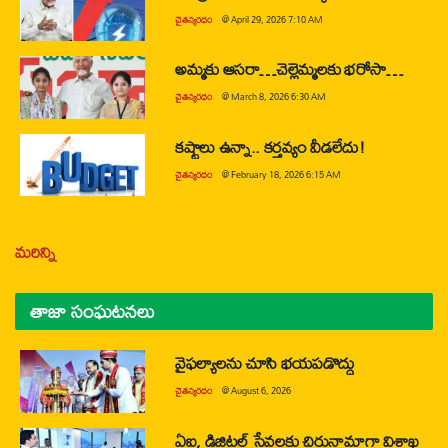
చైతన్యరధం
@
April 29, 2026 7:10 AM
అమ్మకు ఆసరా…చెల్లెమ్మలకు భరోసా…
చైతన్యరధం
@
March 8, 2026 6:30 AM
కష్టాలు ఉన్నా.. కర్తవ్యం వీడలేదు!
చైతన్యరధం
@
February 18, 2026 6:15 AM
మరిన్ని
తాజా సంఘటనలు
వైఫల్యాలను చూసి భయపడొద్దు
చైతన్యరధం
@
August 6, 2026
ఏఐ, డిజిటల్ సేవలకు చిరునామాగా విశాఖ