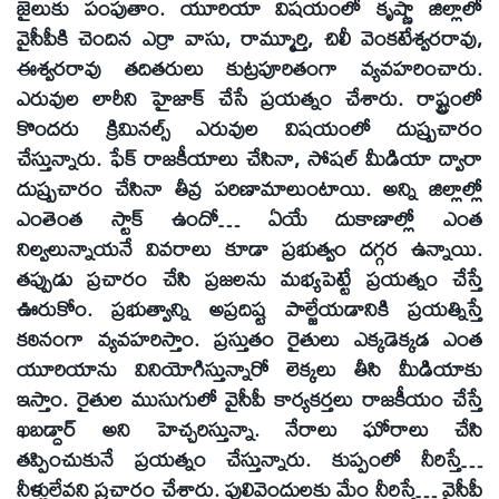
జైలుకు పంపుతాం. యూరియా విషయంలో కృష్ణా జిల్లాలో
వైసీపీకి చెందిన ఎర్రా వాసు, రామ్మూర్తి, చిలీ వెంకటేశ్వరరావు,
ఈశ్వరరావు తదితరులు కుట్రపూరితంగా వ్యవహరించారు.
ఎరువుల లారీని హైజాక్‌ చేసే ప్రయత్నం చేశారు. రాష్ట్రంలో
కొందరు క్రిమినల్స్‌ ఎరువుల విషయంలో దుష్ప్రచారం
చేస్తున్నారు. ఫేక్‌ రాజకీయాలు చేసినా, సోషల్‌ మీడియా ద్వారా
దుష్ప్రచారం చేసినా తీవ్ర పరిణామాలుంటాయి. అన్ని జిల్లాల్లో
ఎంతెంత స్టాక్‌ ఉందో… ఏయే దుకాణాల్లో ఎంత
నిల్వలున్నాయనే వివరాలు కూడా ప్రభుత్వం దగ్గర ఉన్నాయి.
తప్పుడు ప్రచారం చేసి ప్రజలను మభ్యపెట్టే ప్రయత్నం చేస్తే
ఊరుకోం. ప్రభుత్వాన్ని అప్రదిష్ట పాల్జేయడానికి ప్రయత్నిస్తే
కఠినంగా వ్యవహరిస్తాం. ప్రస్తుతం రైతులు ఎక్కడెక్కడ ఎంత
యూరియాను వినియోగిస్తున్నారో లెక్కలు తీసి మీడియాకు
ఇస్తాం. రైతుల ముసుగులో వైసీపీ కార్యకర్తలు రాజకీయం చేస్తే
ఖబడ్దార్‌ అని హెచ్చరిస్తున్నా. నేరాలు ఘోరాలు చేసి
తప్పించుకునే ప్రయత్నం చేస్తున్నారు. కుప్పంలో నీరిస్తే…
నీళ్లులేవని ప్రచారం చేశారు. పులివెందులకు మేం నీరిస్తే… వైసీపీ