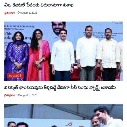
ఏఐ, డిజిటల్ సేవలకు చిరునామాగా విశాఖ
చైతన్యరధం
@
August 6, 2026
ఆంధ్రప్రదేశ్
భవిష్యత్ ఛాంపియన్లను తీర్చిదిద్దే వేదికగా పీవీ సింధు స్పోర్ట్స్ అకాడమీ
చైతన్యరధం
@
August 6, 2026