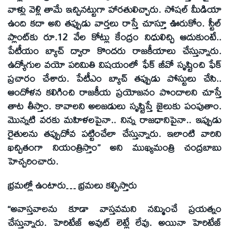
వాళ్లు వెళ్లి తామే ఇచ్చినట్టుగా హారతులిచ్చారు. సోషల్‌ మీడియా
ఉంది కదా అని తప్పుడు వార్తలు రాస్తే చూస్తూ ఊరుకోం. స్టీల్‌
ప్లాంట్‌కు రూ.12 వేల కోట్లు కేంద్రం నిధులిచ్చి ఆదుకుంటే..
పేటీయం బ్యాచ్‌ ద్వారా కొందరు రాజకీయాలు చేస్తున్నారు.
ఉద్యోగుల వయో పరిమితి విషయంలో ఫేక్‌ జీవో సృష్టించి ఫేక్‌
ప్రచారం చేశారు. పేటీఎం బ్యాచ్‌ తప్పుడు పోస్టులు చేసి..
ఆందోళన కలిగించి రాజకీయ ప్రయోజనం పొందాలని చూస్తే
తాట తీస్తాం. కావాలని అలజడులు సృష్టిస్తే జైలుకు పంపుతాం.
మొన్నటి వరకు మహిళలపైనా.. నిన్న రాజధానిపైనా.. ఇప్పుడు
రైతులను తప్పుదోవ పట్టించేలా చేస్తున్నారు. ఇలాంటి వారిని
ఖచ్చితంగా నియంత్రిస్తాం’’ అని ముఖ్యమంత్రి చంద్రబాబు
హెచ్చరించారు.
భ్రమల్లో ఉంటారు… భ్రమలు కల్పిస్తారు
‘‘అవాస్తవాలను కూడా వాస్తవమని నమ్మించే ప్రయత్నం
చేస్తున్నారు. హెరిటేజ్‌ అవుట్‌ లెట్లే లేవు. అయినా హెరిటేజ్‌