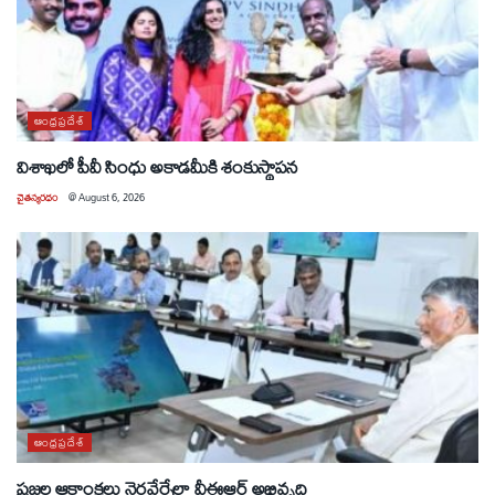
ఆంధ్రప్రదేశ్
విశాఖలో పీవీ సింధు అకాడమీకి శంకుస్థాపన
చైతన్యరధం
@
August 6, 2026
ఆంధ్రప్రదేశ్
ప్రజల ఆకాంక్షలు నెరవేర్చేలా వీఈఆర్ అభివృద్ధి