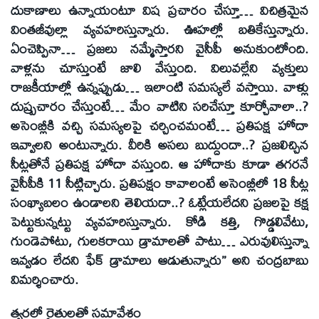
దుకాణాలు ఉన్నాయంటూ విష ప్రచారం చేస్తూ… విచిత్రమైన
వింతజీవుల్లా వ్యవహరిస్తున్నారు. ఊహల్లో బతికేస్తున్నారు.
ఏంచెప్పినా… ప్రజలు నమ్మేస్తారని వైసీపీ అనుకుంటోంది.
వాళ్లను చూస్తుంటే జాలి వేస్తుంది. విలువల్లేని వ్యక్తులు
రాజకీయాల్లో ఉన్నప్పుడు… ఇలాంటి సమస్యలే వస్తాయి. వాళ్లు
దుష్ప్రచారం చేస్తుంటే… మేం వాటిని సరిచేస్తూ కూర్చోవాలా..?
అసెంబ్లీకి వచ్చి సమస్యలపై చర్చించమంటే… ప్రతిపక్ష హోదా
ఇవ్వాలని అంటున్నారు. వీరికి అసలు బుద్దుందా..? ప్రజలిచ్చిన
సీట్లతోనే ప్రతిపక్ష హోదా వస్తుంది. ఆ హోదాకు కూడా తగరనే
వైసీపీకి 11 సీట్లిచ్చారు. ప్రతిపక్షం కావాలంటే అసెంబ్లీలో 18 సీట్ల
సంఖ్యాబలం ఉండాలని తెలియదా..? ఓట్లేయలేదని ప్రజలపై కక్ష
పెట్టుకున్నట్టు వ్యవహరిస్తున్నారు. కోడి కత్తి, గొడ్డలివేటు,
గుండెపోటు, గులకరాయి డ్రామాలతో పాటు… ఎరువులిస్తున్నా
ఇవ్వడం లేదని ఫేక్‌ డ్రామాలు ఆడుతున్నారు’’ అని చంద్రబాబు
విమర్శించారు.
త్వరలో రైతులతో సమావేశం