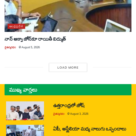
ఆంధ్రప్రదేశ్
నాన్ ఆక్వా జోన్‌కూ రాయితీ విద్యుత్
చైతన్యరధం
@
August 5, 2026
LOAD MORE
ముఖ్య వార్తలు
ఉత్తరాంధ్రలో జోష్
చైతన్యరధం
@
August 3, 2026
ఏపీ, ఆస్ట్రేలియా మధ్య నాలుగు ఒప్పందాలు