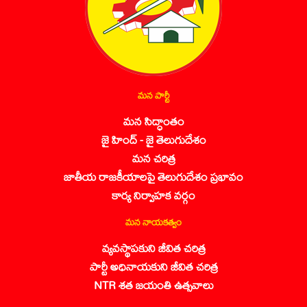
మన పార్టీ
మన సిద్ధాంతం
జై హింద్ - జై తెలుగుదేశం
మన చరిత్ర
జాతీయ రాజకీయాలపై తెలుగుదేశం ప్రభావం
కార్య నిర్వాహక వర్గం
మన నాయకత్వం
వ్యవస్థాపకుని జీవిత చరిత్ర
పార్టీ అధినాయకుని జీవిత చరిత్ర
NTR శత జయంతి ఉత్సవాలు