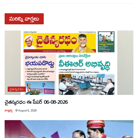
మరిన్ని
వార్తలు
చైతన్యరధం
చైతన్యరధం ఈ పేపర్ 06-08-2026
కార్యకర్త
@
August 6, 2026