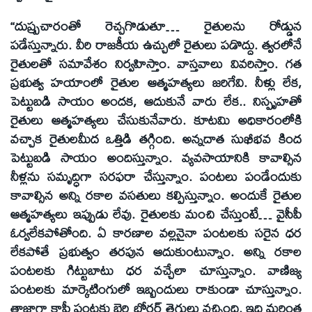
‘‘దుష్ప్రచారంతో రెచ్చగొడుతూ… రైతులను రోడ్డున
పడేస్తున్నారు. వీరి రాజకీయ ఉచ్చులో రైతులు పడొద్దు. త్వరలోనే
రైతులతో సమావేశం నిర్వహిస్తాం. వాస్తవాలు వివరిస్తాం. గత
ప్రభుత్వ హయాంలో రైతుల ఆత్మహత్యలు జరిగేవి. నీళ్లు లేక,
పెట్టుబడి సాయం అందక, ఆదుకునే వారు లేక.. నిస్పృహతో
రైతులు ఆత్మహత్యలు చేసుకునేవారు. కూటమి అధికారంలోకి
వచ్చాక రైతులమీద ఒత్తిడి తగ్గింది. అన్నదాత సుఖీభవ కింద
పెట్టుబడి సాయం అందిస్తున్నాం. వ్యవసాయానికి కావాల్సిన
నీళ్లను సమృద్ధిగా సరఫరా చేస్తున్నాం. పంటలు పండేందుకు
కావాల్సిన అన్ని రకాల వసతులు కల్పిస్తున్నాం. అందుకే రైతుల
ఆత్మహత్యలు ఇప్పుడు లేవు. రైతులకు మంచి చేస్తుంటే… వైసీపీ
ఓర్వలేకపోతోంది. ఏ కారణాల వల్లనైనా పంటలకు సరైన ధర
లేకపోతే ప్రభుత్వం తరపున ఆదుకుంటున్నాం. అన్ని రకాల
పంటలకు గిట్టుబాటు ధర వచ్చేలా చూస్తున్నాం. వాణిజ్య
పంటలకు మార్కెటింగులో ఇబ్బందులు రాకుండా చూస్తున్నాం.
తాజాగా కాఫీ పంటకు బెర్రి బోరర్‌ తెగులు వచ్చింది. ఇది మరింత