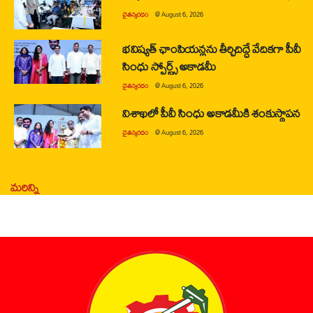
చైతన్యరధం
@
August 6, 2026
భవిష్యత్ ఛాంపియన్లను తీర్చిదిద్దే వేదికగా పీవీ
సింధు స్పోర్ట్స్ అకాడమీ
చైతన్యరధం
@
August 6, 2026
విశాఖలో పీవీ సింధు అకాడమీకి శంకుస్థాపన
చైతన్యరధం
@
August 6, 2026
మరిన్ని