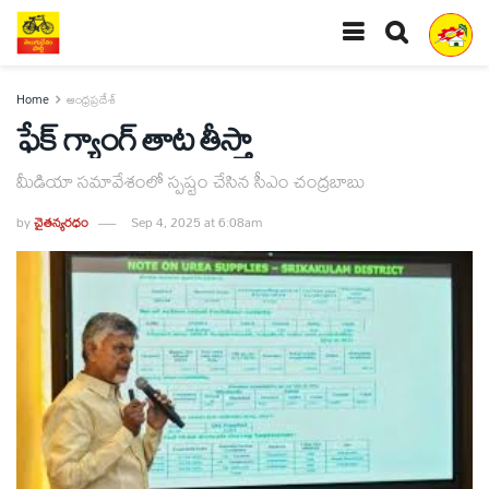
Home
ఆంధ్రప్రదేశ్
ఫేక్‌ గ్యాంగ్‌ తాట తీస్తా
మీడియా సమావేశంలో స్పష్టం చేసిన సీఎం చంద్రబాబు
by
చైతన్యరధం
Sep 4, 2025 at 6:08am