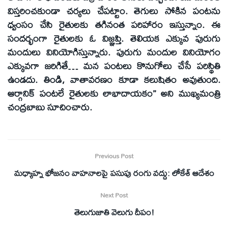
విస్తరించకుండా చర్యలు చేపట్టాం. తెగులు సోకిన పంటను
ధ్వంసం చేసి రైతులకు తగినంత పరిహారం ఇస్తున్నాం. ఈ
సందర్భంగా రైతులకు ఓ విజ్ఞప్తి. తెలియక ఎక్కువ పురుగు
మందులు వినియోగిస్తున్నారు. పురుగు మందుల వినియోగం
ఎక్కువగా జరిగితే… మన పంటలు కొనుగోలు చేసే పరిస్థితి
ఉండదు. తిండి, వాతావరణం కూడా కలుషితం అవుతుంది.
ఆర్గానిక్‌ పంటలే రైతులకు లాభాదాయకం’’ అని ముఖ్యమంత్రి
చంద్రబాబు సూచించారు.
Previous Post
మధ్యాహ్న భోజనం వాహనాలపై పసుపు రంగు వద్దు: లోకేశ్‌ ఆదేశం
Next Post
తెలుగుజాతి వెలుగు దీపం!