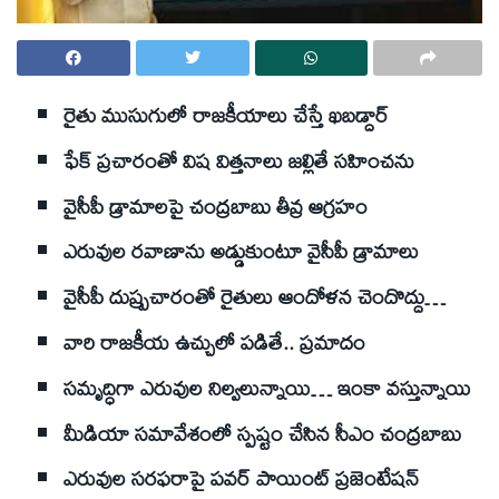
రైతు ముసుగులో రాజకీయాలు చేస్తే ఖబడ్దార్‌
ఫేక్‌ ప్రచారంతో విష విత్తనాలు జల్లితే సహించను
వైసీపీ డ్రామాలపై చంద్రబాబు తీవ్ర ఆగ్రహం
ఎరువుల రవాణాను అడ్డుకుంటూ వైసీపీ డ్రామాలు
వైసీపీ దుష్ప్రచారంతో రైతులు ఆందోళన చెందొద్దు…
వారి రాజకీయ ఉచ్చులో పడితే.. ప్రమాదం
సమృద్ధిగా ఎరువుల నిల్వలున్నాయి… ఇంకా వస్తున్నాయి
మీడియా సమావేశంలో స్పష్టం చేసిన సీఎం చంద్రబాబు
ఎరువుల సరఫరాపై పవర్‌ పాయింట్‌ ప్రజెంటేషన్‌