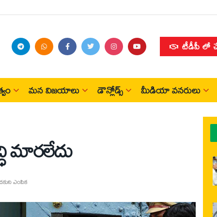
టీడీపీ లో 
్వం
మన విజయాలు
డౌన్లోడ్స్
మీడియా వనరులు
ధి మారలేదు
కుని ఎంపిక