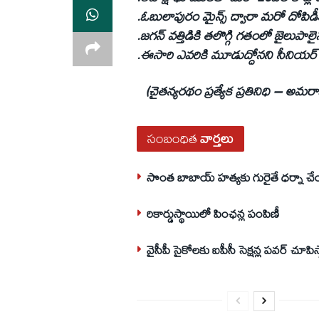
.ఓబులాపురం మైన్స్‌ ద్వారా మరో దోపిడీకి మ
.జగన్‌ వత్తిడికి తలొగ్గి గతంలో జైలుపాల
.ఈసారి ఎవరికి మూడుద్దోనని సీనియర్‌
(చైతన్యరథం ప్రత్యేక ప్రతినిధి – అమరా
సంబంధిత
వార్తలు
సొంత బాబాయ్‌ హత్యకు గురైతే ధర్నా చ
రికార్డుస్థాయిలో పింఛన్ల పంపిణీ
వైసీపీ సైకోలకు ఐపీసీ సెక్షన్ల పవర్‌ చూపిస