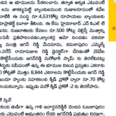
చిన ఆ భూములను సేకరించారు. తర్వాత అక్కడ ఎటువంటి
లను తాకట్టుపెట్టి బ్యాంకులనుంచి రుణాలరూపంలో 4వేల
2019నాటికి ఈ సంస్థ రూ.4,531కోట్ల రూపాయలు బ్యాంకులకు
రాజెక్ట్‌ దివాలా తీసింది. ఈ కేసు హైదరాబాద్‌ ఎన్‌ సిఎల్‌ టి
మర
డిరది. రుణదాతలకు కేవలం రూ.500 కోట్లు చెల్లిస్తే మొత్తాన్ని
 అనే కంపెనీ ప్రతిపాదించడం,బ్యాంకర్ల ఆమో దించడం చకచకా
మంత్రి జగన్‌ రెడ్డి మేనమామ, కమలాపురం ఎమ్మెల్యే
 పి.నరేన్‌ రామానుజుల రెడ్డి డైరక్టర్‌గా చేరడంతో 20వేల
ేసేందుకు జగన్‌రెడ్డి మరోభారీ స్కామ్‌ కు తెరలేపినట్లు
ోర్టుకు సమీపంలో ఉన్న ఈ భూముల విలువ ప్రస్తుతం ఎకరాకు
ోట్లతో మొత్తం 8,844 ఎకరాలను కొట్టేసేందుకు జగన్‌ రెడ్డి
ందూ స్కాంకు సహకరించి క్విడ్‌ ప్రోకో ద్వారా రూ.70 కోట్ల
కున్నారు. ఇప్పుడు మరో క్విడ్‌ ప్రోకో -2 కు తెరలేపారు.
స్కెచ్‌
ంది తుడిగా ఉన్న గాలి జనార్దనరెడ్డికి చెందిన ఓబులాపురం
మకు ఎటువంటి అభ్యంతరం లేదని జగన్‌రెడ్డి ప్రభుత్వం నిర్లజ్జగా,