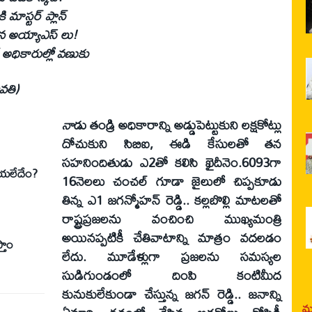
ాస్టర్‌ ప్లాన్‌
ైన అయ్యాఎస్‌ లు!
 అధికారుల్లో వణుకు
వతి)
నా
డు తండ్రి అధికారాన్ని అడ్డుపెట్టుకుని లక్షకోట్లు
దోచుకుని సిబిఐ, ఈడి కేసులతో తన
సహనిందితుడు ఎ2తో కలిసి ఖైదీనెం.6093గా
ేయలేదేం?
16నెలలు చంచల్‌ గూడా జైలులో చిప్పకూడు
తిన్న ఎ1 జగన్మోహన్‌ రెడ్డి.. కల్లబొల్లి మాటలతో
రాష్ట్రప్రజలను వంచించి ముఖ్యమంత్రి
అయినప్పటికీ చేతివాటాన్ని మాత్రం వదలడం
్తాం
లేదు. మూడేళ్లుగా ప్రజలను సమస్యల
సుడిగుండంలో దింపి కంటిమీద
కునుకులేకుండా చేస్తున్న జగన్‌ రెడ్డి.. జనాన్ని
మర