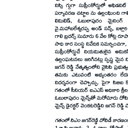
నిస్సి గ్గుగా సుప్రీంకోర్టులో అఫిడ
పర్యావరణ చట్టాల ను ఉల్లంఘించి గాలి జ
లిమిటెడ్‌, ఓబులాపురం మైనింగ్‌ 
వై.మహాబలేశ్వరప్ప అండ్‌ సన్స్‌, బళ్లార
గాలి బ్రదర్స్‌ సుమారు 6 వేల కోట్ల ర
సాధి కార సంస్థ నివేదిక సమర్పించగా, 
సుప్రీంకోర్టుచే నియమితులైన అమికస
ఉల్లంఘటనలు జరిగినట్లు స్పష్ట మైన న
జగన్‌ రెడ్డి నేతృత్వంలోని వైసిపి ప్
తమకు ఎటువంటి అభ్యంతరం లేదని అ
నిదర్శనంగా చెప్పొచ్చు. పైగా సిబి
గతంలో సీనియర్‌ ఐఎఎస్‌ అధికారి శ్రీలక
ఓబులాపురం మైన్స్‌తో మరోమారు దోపిడీ ప
మైన్స్‌ డైరక్టర్‌ వెంకటరెడ్డిని జగన్‌ రె
గతంలో సిఎం జగన్‌రెడ్డి దోపిడీ కారణంగ
1.బి.పి.ఆచార్య 2. ఓ.రాజ గోపాల్‌ 3. వ