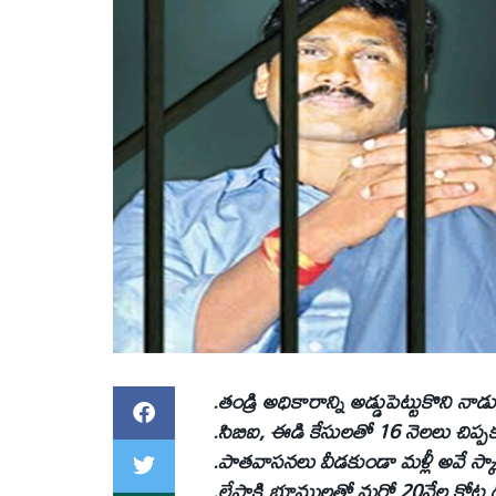
.తండ్రి అధికారాన్ని అడ్డుపెట్టుకొని నాడు
.సిబిఐ, ఈడి కేసులతో 16 నెలలు చిప్ప
.పాతవాసనలు వీడకుండా మళ్లీ అవే స్కామ్
.లేపాక్షి భూములతో మరో 20వేల కోట్ల దోప