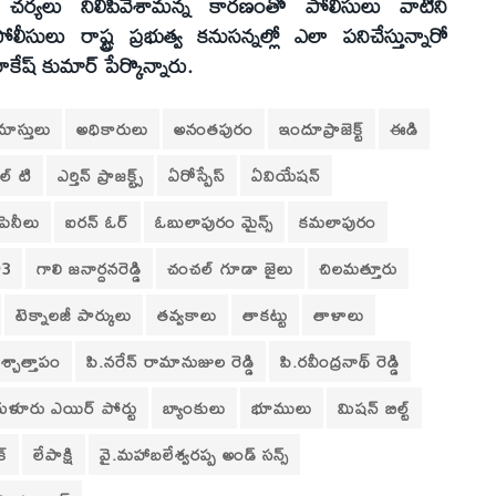
చర్యలు నిలిపివేశామన్న కారణంతో పోలీసులు వాటిని
సులు రాష్ట్ర ప్రభుత్వ కనుసన్నల్లో ఎలా పనిచేస్తున్నారో
ాకేష్‌ కుమార్‌ పేర్కొన్నారు.
మాస్తులు
అధికారులు
అనంతపురం
ఇందూప్రాజెక్ట్‌
ఈడి
ల్‌ టి
ఎర్తిన్‌ ప్రాజక్ట్స్‌
ఏరోస్పేస్‌
ఏవియేషన్‌
పెనీలు
ఐరన్‌ ఓర్‌
ఓబులాపురం మైన్స్‌
కమలాపురం
93
గాలి జనార్దనరెడ్డి
చంచల్‌ గూడా జైలు
చిలమత్తూరు
టెక్నాలజీ పార్కులు
తవ్వకాలు
తాకట్టు
తాళాలు
శ్చాత్తాపం
పి.నరేన్‌ రామానుజుల రెడ్డి
పి.రవీంద్రనాథ్‌ రెడ్డి
ుళూరు ఎయిర్‌ పోర్టు
బ్యాంకులు
భూములు
మిషన్‌ బిల్ట్‌
్‌
లేపాక్షి
వై.మహాబలేశ్వరప్ప అండ్‌ సన్స్‌