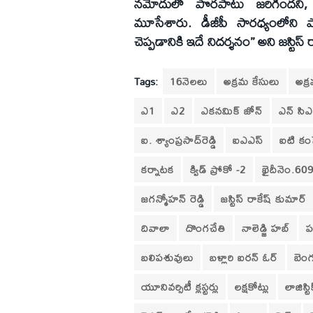
నమోదులో పొరపాటు జరిగిందని, 
మూసేశారు. డీజీపీ సారధ్యంలోని పోలీ
చెప్పడానికి ఇదే నిదర్శనం’’ అని జస్టిస్‌ ర
Tags:
16నెలలు
అక్రమ కేసులు
అక్ర
ఎ1
ఎ2
ఎకనమిక్‌ జోన్‌
ఎన్‌ సిఎ
ఐ. శ్యాంప్రసాద్‌రెడ్డి
ఐఎఎస్‌
ఐటి కం
కర్నాటక
క్విడ్‌ ప్రోకో -2
ఖైదీనెం.60
జగన్మోహన్ రెడ్డి
జస్టిస్‌ రాకేష్‌ కుమార్‌
దివాలా
దొంగచేతి
నాలెడ్జి హబ్‌
ప
బలిపశువులు
బళ్లారి ఐరన్‌ ఓర్‌
బెంగ
యూనివర్సిటీ క్లస్టర్లు
లక్షకోట్లు
లాజిస్టిక