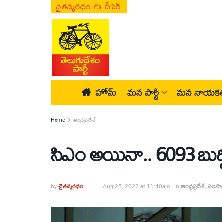
చైతన్యరధం ఈ-పేపర్
హోమ్
మన పార్టీ
మన నాయకత
Home
ఆంధ్రప్రదేశ్
సిఎం అయినా.. 6093 బుద్
by
చైతన్యరధం
Aug 25, 2022 at 11:40am
in
ఆంధ్రప్రదేశ్
,
సంపాద