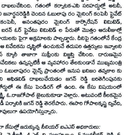
విట్‌ దాఖలుచేసింది. గతంలో కర్నాటక-ఎపి సరిహద్దుల్లో అటవీ,
నార్థనరెడ్డికి చెందిన ఓబులాపు రం మైనింగ్‌ కంపెనీ ప్రైవేట్‌
కంపెనీ, అనంతపురం మైనింగ్‌ కార్పొరేషన్‌ లిమిటెడ్‌,
ి ఐరన్‌ ఓర్‌ ప్రైవేటు లిమిటెడ్‌ ల పేరుతో మొత్తం ఆరులీజుల్లో
ూపాయలకు పైగా అక్రమాలకు పాల్పడ్డారు. దీనిపై గతంలోనే కేంద్ర
ఆ నివేదికను దృష్టిలో ఉంచుకునే తదుపరి ఉత్తర్వులు ఇవ్వాలని
్‌ క్యూరీ తాజాగా సుఫ్రీంకు విజ్జప్తి చేసింది. దారుణమైన
ివేదికలు ఉన్నప్పటికీ ఆ వ్యవహారం తేలకుండానే ముఖ్యమంత్రి
రభుత్వం ఓబులాపురం మైన్స్‌ ప్రాంతంలో ఇనుప ఖనిజం తవ్వకాల కు
ఫిడవిడ్‌ దాఖలుచేయడం జగన్‌ రెడ్డి బరితెగింపునకు
ఐ కోర్టులో ఈ కేసు పెండిరగ్‌ లో ఉంది. ఈ కేసు విషయంలో
్ష్మి, ఓ.రాజగోపాల్‌ జైలుకుకూడా వెళ్లారు. అటువంటి కీలకమైన
ర్వానికి జగన్‌ రెడ్డి తెరలేపారు. ఈసారి గోపాలకృష్ణ ద్వివేది,
డ్డి పావులుగా ఉపయోగిస్తున్నారు.
ా కేసుల్లో ఇరుక్కున్న సీనియర్‌ ఐఎఎస్‌ అధికారులు:
ై.శ్రీలక్ష్మి 4.ఎల్‌ వి సుబ్రహ్మణ్యం 5.మురళీధర్‌ రెడ్డి 6.