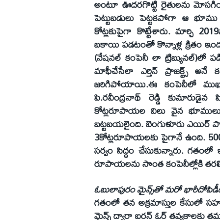
అంటూ ఊదరగొట్టి రైతులను మోసగిం
పెట్టుబడులు పెట్టకపోగా ఆ భూము 
కోట్లకుపైగా కొట్టేశారు. మార్చి 
బకాయి పడటంతో కొన్నాళ్ల క్రితం ఇందూప్
(నేషనల్‌ కంపెనీ లా ట్రిబ్యునల్‌)లో ప
మాఫీచేసేలా ఎర్తిన్‌ ప్రాజక్ట్స్‌
జరిగిపోయాయి.ఈ కంపెనీలో ముఖ్య 
పి.రవీంద్రనాథ్‌ రెడ్డి కుమారుడైన
కోట్లరూపాయల విలు వైన భూములుకొట్ట
బట్టబయలైంది. బెంగుళూరు ఎయిర్‌ ప
3కోట్లరూపాయలకు పైగానే ఉంది. 500 క
సర్వం సిద్ధం చేసుకున్నారు. గతంలో ఇ
రూపాయలను సొంత కంపెనీల్లోకి తరలించు
ఓబులాపురం మైన్స్‌తో మరో భారీదోపిడీకి 
గతంలో తన అక్రమాస్తుల కేసులో సహని
మైన్స్‌ ద్వారా ఐరన్‌ ఓర్‌ తవ్వకాలకు త