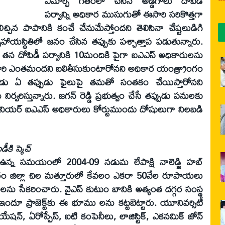
ఏమార్చి గతంలో చేసిన అడ్డగోలు దోపిడీ
పర్వాన్ని అధికార ముసుగుతో ఈసారి సరికొత్తగా
ాలిచ్చిన పాపానికి కంచే చేనుమేస్తోందని తెలిసినా చేష్టలుడిగి
యస్థితిలో జనం చేసిన తప్పుకు పశ్చాత్తాప పడుతున్నారు.
తన దోపిడీ పర్వానికి 10మందికి పైగా ఐఎఎస్‌ అధికారులను
 ఈసారి ఎంతమందని బలితీసుకుంటారోనని అధికార యంత్ర్రాంగం
ప్పుడు ఏ తప్పుడు ఫైలుపై తమతో సంతకం చేయిస్తారోనని
ర్వరిస్తున్నారు. జగన్‌ రెడ్డి ప్రభుత్వం చేసే తప్పుడు పనులకు
ీనియర్‌ ఐఎఎస్‌ అధికారులు కోర్టుముందు దోషులుగా నిలబడి
కి స్కెచ్‌
ిగా ఉన్న సమయంలో 2004-09 నడుమ లేపాక్షి నాలెడ్జి హబ్‌
 జిల్లా చిల మత్తూరులో కేవలం ఎకరా 50వేల రూపాయలు
ను సేకరించారు. వైఎస్‌ కుటుం బానికి అత్యంత దగ్గర సంస్థ
న ఇందూ ప్రాజెక్ట్‌కు ఈ భూము లను కట్టబెట్టారు. యూనివర్సిటీ
 ఏవియేషన్‌, ఏరోస్పేస్‌, ఐటి కంపెనీలు, లాజిస్టిక్‌, ఎకనమిక్‌ జోన్‌