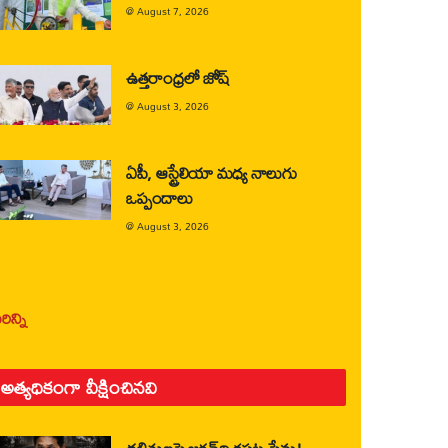
@
August 7, 2026
ఉత్తరాంధ్రలో జోష్
@
August 3, 2026
ఏపీ, ఆస్ట్రేలియా మధ్య నాలుగు
ఒప్పందాలు
@
August 3, 2026
ిన్ని
అత్యధికంగా వీక్షించినవి