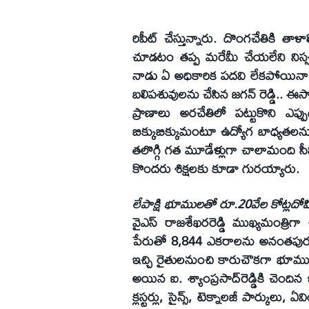
రిపీట్‌ చేస్తున్నారు. దొంగచేతికి తాళ
చూడటం తప్ప మరేమీ చేయలేని నిస్సహా
నాడు ఏ అధికారిక పదవి లేకపోయినా 
బలిపశువులను చేసిన జగన్‌ రెడ్డి..
ప్రాణాలు అరచేతిలో పట్టుకొని ఎ
బిక్కుబిక్కుమంటూ ఉద్యోగ బాధ్యతలను ని
తలొగ్గి గత మూడేళ్లుగా చాలామంది స
కొందరు శిక్షలకు కూడా గురయ్యారు.
లేపాక్షి భూములతో రూ.20వేల కోట్లదోపిడీ
వైఎస్‌ రాజశేఖరరెడ్డి ముఖ్యమంత్ర
పేరుతో 8,844 ఎకరాలను అనంతపురం
ఇచ్చి రైతులనుంచి కారుచౌకగా భూముల
అయిన ఐ. శ్యాంప్రసాద్‌రెడ్డికి చెంది
క్లస్టర్లు, సైన్స్‌, టెక్నాలజీ పార్కులు,