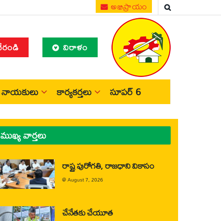
అభిప్రాయం
చేరండి
విరాళం
నాయకులు
కార్యకర్తలు
సూపర్ 6
ముఖ్య వార్తలు
రాష్ట్ర పురోగతి, రాజధాని వికాసం
@
August 7, 2026
చేనేతకు చేయూత