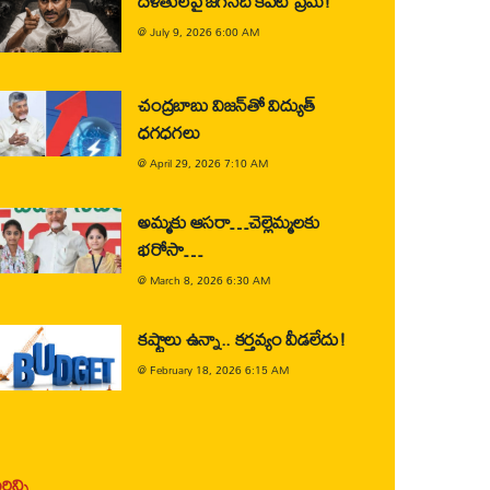
దళితులపై జగన్‌ది కపట ప్రేమ!
@
July 9, 2026 6:00 AM
చంద్రబాబు విజన్‌తో విద్యుత్
ధగధగలు
@
April 29, 2026 7:10 AM
అమ్మకు ఆసరా…చెల్లెమ్మలకు
భరోసా…
@
March 8, 2026 6:30 AM
కష్టాలు ఉన్నా.. కర్తవ్యం వీడలేదు!
@
February 18, 2026 6:15 AM
ిన్ని