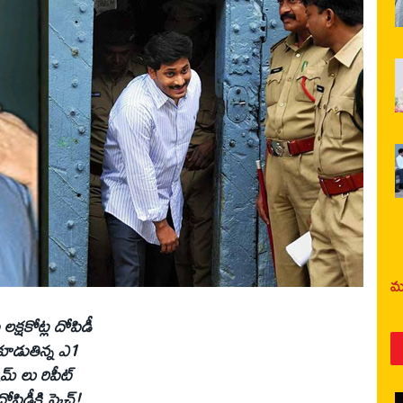
మర
 లక్షకోట్ల దోపిడీ
కూడుతిన్న ఎ1
‌ లు రిపీట్‌
ిడీకి స్కెచ్‌!