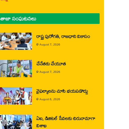
తాజా సంఘటనలు
రాష్ట్ర పురోగతి, రాజధాని వికాసం
@
August 7, 2026
చేనేతకు చేయూత
@
August 7, 2026
వైఫల్యాలను చూసి భయపడొద్దు
@
August 6, 2026
ఏఐ, డిజిటల్ సేవలకు చిరునామాగా
విశాఖ