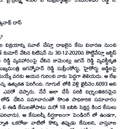
నాథ్‌ దాస్‌
?
్తుల విక్రయాన్ని సవాల్‌ చేస్తూ దాఖలైన కేసు విచారణ నుంచి
‌ కుమార్‌ వేసిన పిటిషన్‌ ను 30-12-2020న కొట్టివేస్తూ జస్టిస్‌
 రెడ్డి వ్యవహారంపై చేసిన కామెంట్లు జగన్‌ రెడ్డి వ్యవస్థీకృత
మంత్రి జగన్మోహన్‌ రెడ్డి సుప్రీంకోర్టు, హైకోర్టు జడ్జిలపై
తమయ్యే వరకు ఆయన గురించి నాకు పెద్దగా తెలియదు. ఆ లేఖ
ఉత్సుకత పెరిగింది. గూగుల్‌ లోకి వెళ్లి ఖైదీనెం.6093 అని
వరో చెప్పారు. నేనే అలా చేసే సరికి దిగ్భ్రాంతికరమైన
‌ లోడ్‌ చేసిన సమాచారంతో కొంత సాధికారిక సమాచారం
ిఐ, 6 ఈడి కేసులతోపాటు మరో 18 ఐపిసి సెక్షన్ల కింద కేసులు
ుపరిచారు). ఆ కేసులన్నీ దీర్ఘకాలంగా పెండిరగ్‌ లో ఉండగా,
 తర్వాత ఒకరోజు వాటిలో కొన్ని తప్పుడు కేసులని, వాస్తవాల