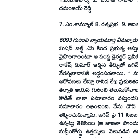
ధనుంజయ్‌ రెడ్డి
7. ఎం.శామ్యూల్‌ 8. రత్నప్రభ 9. ఆదిత్య
6093 గురించి న్యాయమూర్తి ఏమన్నారు
మిషన్‌ బిల్ట్‌ ఎపి కింద ప్రభుత్వ ఆస
వైదొలగాలంటూ ఆ సంస్థ డైరక్టర్‌ ప్రవీణ్
రాకేష్‌ కుమార్‌ ఇచ్చిన తీర్పులో జగన్‌
నేరస్వభావానికి అద్దంపడతాయి. ‘‘ ముఖ్య
ఆరోపణలు చేస్తూ రాసిన లేఖ ప్రచురి
తర్వాత ఆయన గురించి తెలుసుకోవాలన్న 
కొడితే చాలా సమాచారం వస్తుందని ఎ
సమాచారం లభించింది. నేను డౌన్
తెప్పించుకున్నాను. జగన్‌ పై 11 సిబ
ఉన్నట్లు తెలిసింది (ఆ జాబితా పొంద
సుప్రీంకోర్టు ఉత్తర్వులు వెలువడిన