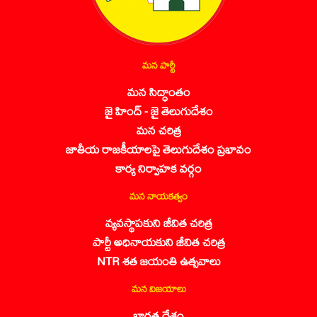
మన పార్టీ
మన సిద్ధాంతం
జై హింద్ - జై తెలుగుదేశం
మన చరిత్ర
జాతీయ రాజకీయాలపై తెలుగుదేశం ప్రభావం
కార్య నిర్వాహక వర్గం
మన నాయకత్వం
వ్యవస్థాపకుని జీవిత చరిత్ర
పార్టీ అధినాయకుని జీవిత చరిత్ర
NTR శత జయంతి ఉత్సవాలు
మన విజయాలు
భారత దేశం