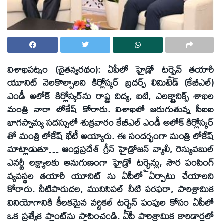
విశాఖపట్నం (చైతన్యరథం): ఏపీలో హైడ్రో టర్బైన్‌ తయారీ
యూనిట్‌ నెలకొల్పాలని కిర్లోస్కర్‌ బ్రదర్స్‌ లిమిటెడ్‌ (కేబీఎల్‌)
ఎండీ అలోక్‌ కిర్లోస్కర్‌ను రాష్ట్ర విద్య, ఐటి, ఎలక్ట్రానిక్స్‌ శాఖల
మంత్రి నారా లోకేష్‌ కోరారు. విశాఖలో జరుగుతున్న సీఐఐ
భాగస్వామ్య సదస్సులో శుక్రవారం కేబీఎల్‌ ఎండీ అలోక్‌ కిర్లోస్కర్‌
తో మంత్రి లోకేష్‌ భేటీ అయ్యారు. ఈ సందర్భంగా మంత్రి లోకేష్‌
మాట్లాడుతూ… ఆంధ్రప్రదేశ్‌ గ్రీన్‌ హైడ్రోజన్‌ వ్యాలీ, రెన్యువబుల్‌
ఎనర్జీ లక్ష్యాలకు అనుగుణంగా హైడ్రో టర్భైన్లు, సౌర పంపింగ్‌
వ్యవస్థల తయారీ యూనిట్‌ ను ఏపీలో ఏర్పాటు చేయాలని
కోరారు. నీటిపారుదల, మునిసిపల్‌ నీటి సరఫరా, పారిశ్రామిక
వినియోగానికి కీలకమైన వర్టికల్‌ టర్బైన్‌ పంపుల కోసం ఏపీలో
ఒక ప్రత్యేక ప్లాంట్‌ను స్థాపించండి. ఏపీ పారిశ్రామిక కారిడార్లలో