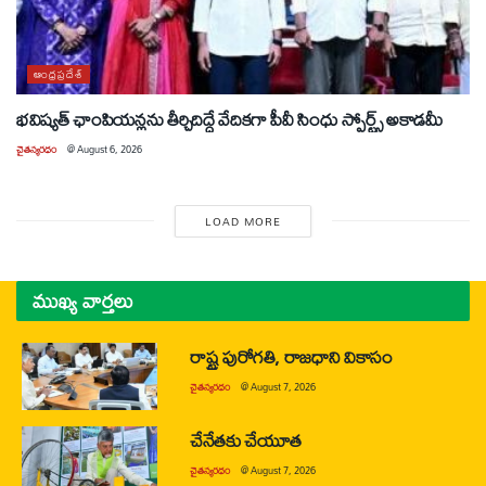
ఆంధ్రప్రదేశ్
భవిష్యత్ ఛాంపియన్లను తీర్చిదిద్దే వేదికగా పీవీ సింధు స్పోర్ట్స్ అకాడమీ
చైతన్యరధం
@
August 6, 2026
LOAD MORE
ముఖ్య వార్తలు
రాష్ట్ర పురోగతి, రాజధాని వికాసం
చైతన్యరధం
@
August 7, 2026
చేనేతకు చేయూత
చైతన్యరధం
@
August 7, 2026