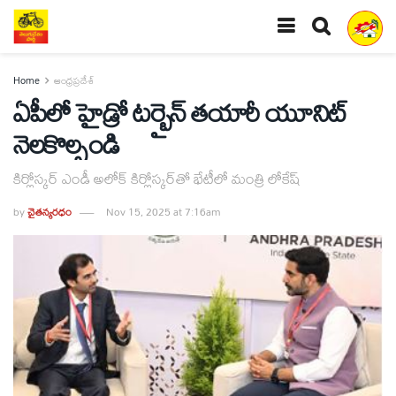
Home
ఆంధ్రప్రదేశ్
ఏపీలో హైడ్రో టర్బైన్‌ తయారీ యూనిట్‌
నెలకొల్పండి
కిర్లోస్కర్‌ ఎండీ అలోక్‌ కిర్లోస్కర్‌తో భేటీలో మంత్రి లోకేష్‌
by
చైతన్యరధం
Nov 15, 2025 at 7:16am