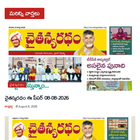
మరిన్ని
వార్తలు
చైతన్యరధం
చైతన్యరధం ఈ పేపర్ 08-08-2026
కార్యకర్త
@
August 8, 2026