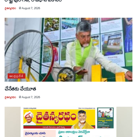
చైతన్యరధం
@
August 7, 2026
ఆంధ్రప్రదేశ్
చేనేతకు చేయూత
చైతన్యరధం
@
August 7, 2026