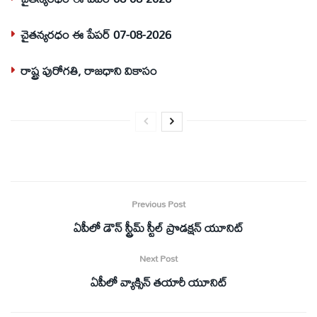
చైతన్యరధం ఈ పేపర్ 07-08-2026
రాష్ట్ర పురోగతి, రాజధాని వికాసం
Previous Post
ఏపీలో డౌన్‌ స్ట్రీమ్‌ స్టీల్‌ ప్రొడక్షన్‌ యూనిట్‌
Next Post
ఏపీలో వ్యాక్సిన్‌ తయారీ యూనిట్‌