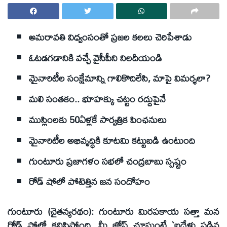
అమరావతి విధ్వంసంతో ప్రజల కలలు చెరిపేశాడు
ఓటడగడానికి వచ్చే వైసీపీని నిలదీయండి
మైనారిటీల సంక్షేమాన్ని గాలికొదిలేసి, మాపై విమర్శలా?
మలి సంతకం.. భూహక్కు చట్టం రద్దుపైనే
ముస్లింలకు 50ఏళ్లకే సార్వత్రిక పింఛనులు
మైనారిటీల అభివృద్ధికి కూటమి కట్టుబడి ఉంటుంది
గుంటూరు ప్రజాగళం సభలో చంద్రబాబు స్పష్టం
రోడ్‌ షోలో పోటెత్తిన జన సందోహం
గుంటూరు (చైతన్యరథం): గుంటూరు మిరపకాయ సత్తా మన
రోడ్‌ షోలో కనిపిస్తోంది. మీ జోష్‌ చూస్తుంటే `ఐదేళ్లు పడిన