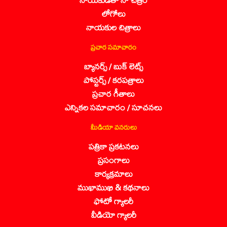
లోగోలు
నాయకుల చిత్రాలు
ప్రచార సమాచారం
బ్యానర్స్ / బుక్ లెట్స్
పోస్టర్స్ / కరపత్రాలు
ప్రచార గీతాలు
ఎన్నికల సమాచారం / సూచనలు
మీడియా వనరులు
పత్రికా ప్రకటనలు
ప్రసంగాలు
కార్యక్రమాలు
ముఖాముఖి & కథనాలు
ఫోటో గ్యాలరీ
వీడియో గ్యాలరీ