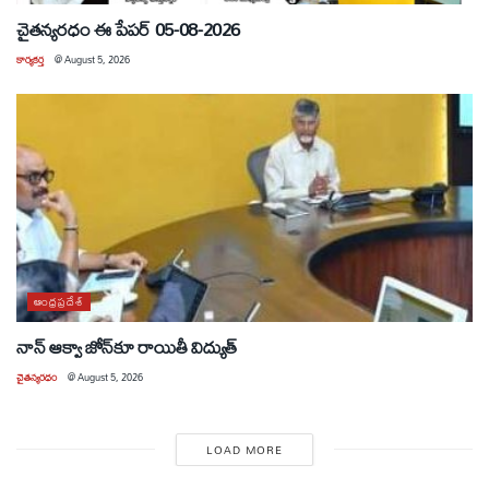
చైతన్యరధం ఈ పేపర్ 05-08-2026
కార్యకర్త
@
August 5, 2026
ఆంధ్రప్రదేశ్
నాన్ ఆక్వా జోన్‌కూ రాయితీ విద్యుత్
చైతన్యరధం
@
August 5, 2026
LOAD MORE