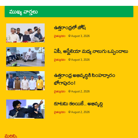
ముఖ్య వార్తలు
ఉత్తరాంధ్రలో జోష్
చైతన్యరధం
@
August 3, 2026
ఏపీ, ఆస్ట్రేలియా మధ్య నాలుగు ఒప్పందాలు
చైతన్యరధం
@
August 3, 2026
ఉత్తరాంధ్ర అభివృద్ధికి సింహద్వారం
భోగాపురం!
చైతన్యరధం
@
August 2, 2026
కూటమి కలయికే.. అభివృద్ధి
చైతన్యరధం
@
August 2, 2026
మరిన్ని