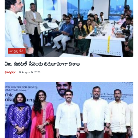
ఆంధ్రప్రదేశ్
ఏఐ, డిజిటల్ సేవలకు చిరునామాగా విశాఖ
చైతన్యరధం
@
August 6, 2026