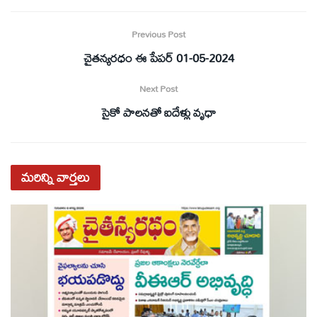
Previous Post
చైతన్యరధం ఈ పేపర్ 01-05-2024
Next Post
సైకో పాలనతో ఐదేళ్లు వృధా
మరిన్ని
వార్తలు