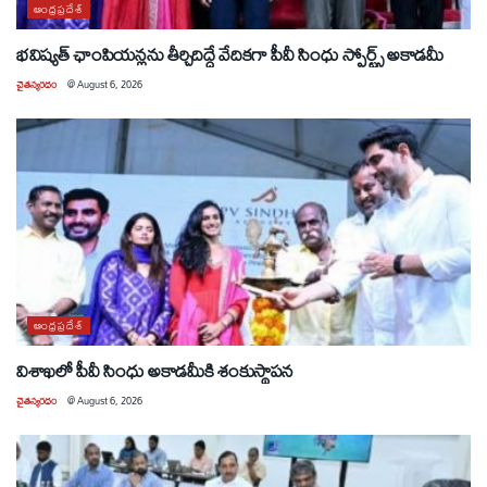
ఆంధ్రప్రదేశ్
భవిష్యత్ ఛాంపియన్లను తీర్చిదిద్దే వేదికగా పీవీ సింధు స్పోర్ట్స్ అకాడమీ
చైతన్యరధం
@
August 6, 2026
ఆంధ్రప్రదేశ్
విశాఖలో పీవీ సింధు అకాడమీకి శంకుస్థాపన
చైతన్యరధం
@
August 6, 2026