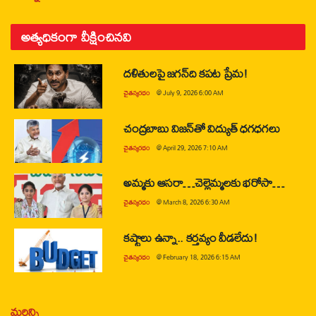
అత్యధికంగా వీక్షించినవి
దళితులపై జగన్‌ది కపట ప్రేమ!
చైతన్యరధం
@
July 9, 2026 6:00 AM
చంద్రబాబు విజన్‌తో విద్యుత్ ధగధగలు
చైతన్యరధం
@
April 29, 2026 7:10 AM
అమ్మకు ఆసరా…చెల్లెమ్మలకు భరోసా…
చైతన్యరధం
@
March 8, 2026 6:30 AM
కష్టాలు ఉన్నా.. కర్తవ్యం వీడలేదు!
చైతన్యరధం
@
February 18, 2026 6:15 AM
మరిన్ని