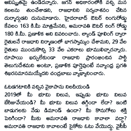
ఆవిష్కృతమై ఉండేదన్నారు. జగన్‌ అధికారంలోకి వచ్చి మన
కలలను తుంచేశాడని, రాజధానిని సర్వనాశనం చేసిన
దుర్మార్గుడని దునుమాడారు. హైదరాబాద్‌ ఔటర్‌ రింగురోడ్డు
కేవలం 163 కి.మీ మాత్రమేనని, అమరావతి ఔటర్‌ రింగ్‌ రోడ్డు
180 కి.మీ. ప్రణాళిక అని వివరించారు. ల్యాండ్‌ ఫూలింగ్‌ ద్వారా
రైతులనే రాజధాని నిర్మాణంలో భాగస్వామ్యం చేశామని, 29 వేల
రైతులు ముందుకొచ్చి 33 వేల ఎకరాలు భూములిచ్చారన్నారు.
రూపాయి ఖర్చులేకుండా రాజధాని ప్రారంభించిన పార్టీ
తెలుగుదేశమని అంటూ, ప్రణాళిక పూర్తైవుంటే నవ్యాంధ్ర ప్రగతి
శిఖరసమానమయ్యేదని చంద్రబాబు వ్యాఖ్యానించారు.
ఓటడగటానికి వచ్చిన వైకాపాను నిలదీయండి
2019లో మీ భూమి విలువ, ఇప్పుడు భూమి విలువ
బేరీజువేయండి? మీ భూమి విలువ తగ్గిందా లేదా? ఇంటి
బాడుగలకు నేడు డిమాండ్‌ ఉందా? మీ కొనుగోలు శక్తి
పెరిగిందా? మీకు అమరావతి రాజధాని కావాలా వద్దా?
అమరావతి రాజధాని కావాలంటే సైకోకు ఓటు వేయొద్దు. వైసీపీ