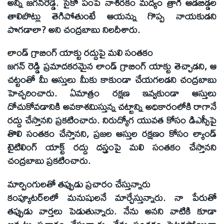
అన్నీ జగన్‌రెడ్డే. సైకో పంపే నాశిరకం మద్యం త్రాగి ఆడబిడ్డల
తాలిబొట్లు తెగిపోతుంటే ఆయన్ను గొప్ప నాయకుడని
పొగడాలా? అని చంద్రబాబు నిలదీశారు.
లాండ్‌ గ్రాబింగ్‌ యాక్టు రద్దుపై మలి సంతకం
జగన్‌ రెడ్డి ప్రమాదకరమైన లాండ్‌ గ్రాబింగ్‌ యాక్టు తెచ్చాడని, ఆ
చట్టంతో మీ ఆస్తులు మీకు కాకుండా చేయగలడని చంద్రబాబు
హెచ్చరించారు. ఏమాత్రం రక్షణ ఇవ్వకుండా ఆస్తులు
దోచుకోవడానికి అవకాశమిస్తున్న చట్టాన్ని అధికారంలోకి రాగానే
రద్దు చేస్తానని ప్రకటించారు. నిరుద్యోగ యువత కోసం డిఎస్సీపై
తొలి సంతకం చేస్తానని, ప్రజల ఆస్తుల రక్షణం కోసం ల్యాండ్‌
టైటిలింగ్‌ యాక్ట్‌ రద్దు దస్త్రంపై మలి సంతకం చేస్తానని
చంద్రబాబు ప్రకటించారు.
మార్పింగులతో తప్పుడు ప్రచారం చేస్తున్నారు
కంప్యూటర్‌లలో మనుషులనే మార్చేస్తున్నారు. నా పేరుతో
తప్పుడు వార్తలు పెడుతున్నారు. నేను అనని వాటికి కూడా