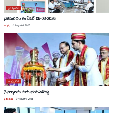
చైతన్యరధం
చైతన్యరధం ఈ పేపర్ 06-08-2026
కార్యకర్త
@
August 6, 2026
ఆంధ్రప్రదేశ్
వైఫల్యాలను చూసి భయపడొద్దు
చైతన్యరధం
@
August 6, 2026