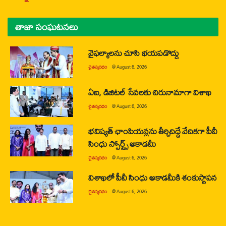
తాజా సంఘటనలు
వైఫల్యాలను చూసి భయపడొద్దు
చైతన్యరధం
@
August 6, 2026
ఏఐ, డిజిటల్ సేవలకు చిరునామాగా విశాఖ
చైతన్యరధం
@
August 6, 2026
భవిష్యత్ ఛాంపియన్లను తీర్చిదిద్దే వేదికగా పీవీ
సింధు స్పోర్ట్స్ అకాడమీ
చైతన్యరధం
@
August 6, 2026
విశాఖలో పీవీ సింధు అకాడమీకి శంకుస్థాపన
చైతన్యరధం
@
August 6, 2026