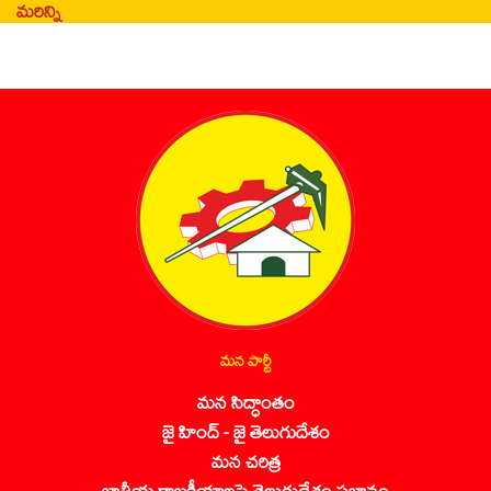
మరిన్ని
మన పార్టీ
మన సిద్ధాంతం
జై హింద్ - జై తెలుగుదేశం
మన చరిత్ర
జాతీయ రాజకీయాలపై తెలుగుదేశం ప్రభావం