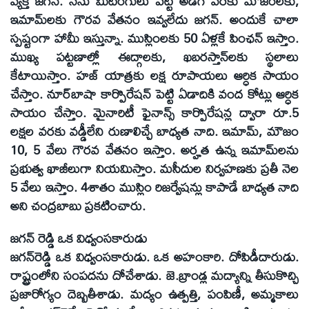
వ్యక్తి జగన్‌. నేను మీటింగులు పెట్టి అడిగే వరకు మౌజంలకు,
ఇమామ్‌లకు గౌరవ వేతనం ఇవ్వలేదు జగన్‌. అందుకే చాలా
స్పష్టంగా హామీ ఇస్తున్నా. ముస్లింలకు 50 ఏళ్లకే పింఛన్‌ ఇస్తాం.
ముఖ్య పట్టణాల్లో ఈద్గాలకు, ఖబరస్తాన్‌లకు స్థలాలు
కేటాయిస్తాం. హజ్‌ యాత్రకు లక్ష రూపాయలు ఆర్ధిక సాయం
చేస్తాం. నూర్‌బాషా కార్పొరేషన్‌ పెట్టి ఏడాదికి వంద కోట్లు ఆర్ధిక
సాయం చేస్తాం. మైనారిటీ ఫైనాన్స్‌ కార్పొరేషన్ల ద్వారా రూ.5
లక్షల వరకు వడ్డీలేని రుణాలిచ్చే బాధ్యత నాది. ఇమామ్‌, మౌజం
10, 5 వేలు గౌరవ వేతనం ఇస్తాం. అర్హత ఉన్న ఇమామ్‌లను
ప్రభుత్వ ఖాజీలుగా నియమిస్తాం. మసీదుల నిర్వహణకు ప్రతీ నెల
5 వేలు ఇస్తాం. 4శాతం ముస్లిం రిజర్వేషన్లు కాపాడే బాధ్యత నాది
అని చంద్రబాబు ప్రకటించారు.
జగన్‌ రెడ్డి ఒక విధ్వంసకారుడు
జగన్‌రెడ్డి ఒక విధ్వంసకారుడు. ఒక అహంకారి. దోపిడీదారుడు.
రాష్ట్రంలోని సంపదను దోచేశాడు. జె.బ్రాండ్ల మద్యాన్ని తీసుకొచ్చి
ప్రజారోగ్యం దెబ్బతీశాడు. మద్యం ఉత్పత్తి, పంపిణీ, అమ్మకాలు