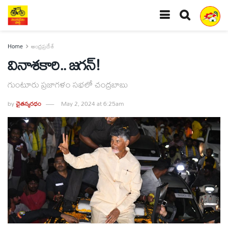
Home
ఆంధ్రప్రదేశ్
వినాశకారి.. జగన్‌!
గుంటూరు ప్రజాగళం సభలో చంద్రబాబు
by
చైతన్యరధం
May 2, 2024 at 6:25am