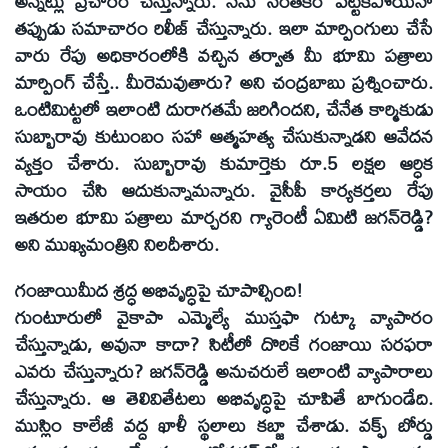
అన్నట్లు ప్రచారం చేస్తున్నారు. నేను సంతకం పెట్టకపోయినా
తప్పుడు సమాచారం రిలీజ్‌ చేస్తున్నారు. ఇలా మార్పింగులు చేసే
వారు రేపు అధికారంలోకి వచ్చిన తర్వాత మీ భూమి పత్రాలు
మార్పింగ్‌ చేస్తే.. మీరెమవుతారు? అని చంద్రబాబు ప్రశ్నించారు.
ఒంటిమిట్టలో ఇలాంటి దురాగతమే జరిగిందని, చేనేత కార్మికుడు
సుబ్బారావు కుటుంబం సహా ఆత్మహత్య చేసుకున్నాడని ఆవేదన
వ్యక్తం చేశారు. సుబ్బారావు కుమార్తెకు రూ.5 లక్షల ఆర్ధిక
సాయం చేసి ఆదుకున్నామన్నారు. వైసీపీ కార్యకర్తలు రేపు
ఇతరుల భూమి పత్రాలు మార్చరని గ్యారెంటీ ఏమిటి జగన్‌రెడ్డి?
అని ముఖ్యమంత్రిని నిలదీశారు.
గంజాయిమీద శ్రద్ధ అభివృద్ధిపై చూపాల్సింది!
గుంటూరులో వైకాపా ఎమ్మెల్యే ముస్తఫా గుట్కా వ్యాపారం
చేస్తున్నాడు, అవునా కాదా? సిటీలో దొరికే గంజాయి సరఫరా
ఎవరు చేస్తున్నారు? జగన్‌రెడ్డి అనుచరులే ఇలాంటి వ్యాపారాలు
చేస్తున్నారు. ఆ తెలివితేటలు అభివృద్ధిపై చూపితే బాగుండేది.
ముస్లిం కాలేజీ వద్ద ఖాళీ స్థలాలు కబ్జా చేశాడు. వక్ఫ్‌ బోర్డు