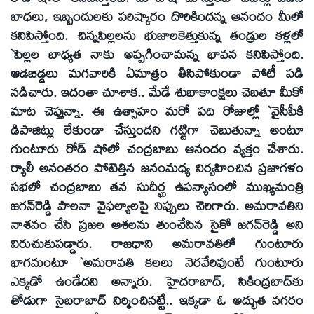
బాధలు, ఇబ్బందులకు పరిష్కారం దొరికిందన్న ఆనందం మీలో
కనిపిస్తోంది. చిన్నపిల్లలను భుజాలకెత్తుకున్న తండ్రుల కళ్లలో
`పిల్లల బాధ్యత నాకు అప్పగించామన్న భావన కనిపిస్తోంది.
ఆడబిడ్డలు మగవారికి ఏమాత్రం తీసిపోకుండా పోటీ పడి
నడిచారు. ఇదంతా చూశాక.. మేడే శుభాకాంక్షలు చెబతూ మీకో
మాట చెప్తున్నా. ఈ ఉత్సాహం మరో పది రోజుల్లో `వైసీపీకి
డిపాజిట్లు లేకుండా చేస్తుందని గట్టిగా చెబుతున్నా అంటూ
గుంటూరు రోడ్‌ షోలో చంద్రబాబు ఆనందం వ్యక్తం చేశారు.
ర్యాలీ అనంతరం పోటెత్తిన జనంమధ్య నిర్వహించిన ప్రజాగళం
సభలో చంద్రబాబు తన సుదీర్ఘ ఉపన్యాసంలో ముఖ్యమంత్రి
జగన్‌రెడ్డి పాలనా వైఫల్యాలపై నిప్పులు చెరిగారు. అమరావతిని
నాశనం చేసి ప్రజల ఆశలను తుంచేసిన సైకో జగన్‌రెడ్డి అని
విరుచుకుపడ్డారు. రాజధాని అమరావతిలో గుంటూరు
భాగమంటూ `అమరావతి కలలు నెరవేరివుంటే గుంటూరు
ఎక్కడో ఉండేదని అన్నారు. హైదరాబాద్‌, సికింద్రబాద్‌కు
తోడుగా సైబరాబాద్‌ నిర్మించినట్టే.. ఇక్కడా ఓ అద్భుత నగరం