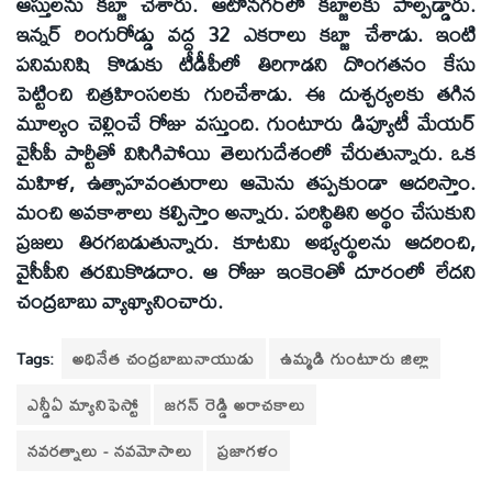
ఆస్తులను కబ్జా చేశారు. ఆటోనగర్‌లో కబ్జాలకు పాల్పడ్డారు.
ఇన్నర్‌ రింగురోడ్డు వద్ద 32 ఎకరాలు కబ్జా చేశాడు. ఇంటి
పనిమనిషి కొడుకు టీడీపీలో తిరిగాడని దొంగతనం కేసు
పెట్టించి చిత్రహింసలకు గురిచేశాడు. ఈ దుశ్చర్యలకు తగిన
మూల్యం చెల్లించే రోజు వస్తుంది. గుంటూరు డిప్యూటీ మేయర్‌
వైసీపీ పార్టీతో విసిగిపోయి తెలుగుదేశంలో చేరుతున్నారు. ఒక
మహిళ, ఉత్సాహవంతురాలు ఆమెను తప్పకుండా ఆదరిస్తాం.
మంచి అవకాశాలు కల్పిస్తాం అన్నారు. పరిస్థితిని అర్థం చేసుకుని
ప్రజలు తిరగబడుతున్నారు. కూటమి అభ్యర్థులను ఆదరించి,
వైసీపీని తరమికొడదాం. ఆ రోజు ఇంకెంతో దూరంలో లేదని
చంద్రబాబు వ్యాఖ్యానించారు.
Tags:
అధినేత చంద్రబాబునాయుడు
ఉమ్మడి గుంటూరు జిల్లా
ఎన్డీఏ మ్యానిఫెస్టో
జగన్ రెడ్డి అరాచకాలు
నవరత్నాలు - నవమోసాలు
ప్రజాగళం