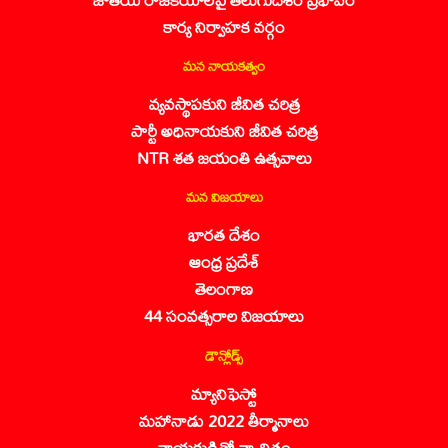
కార్య నిర్వాహక వర్గం
మన నాయకత్వం
వ్యవస్థాపకుని జీవిత చరిత్ర
పార్టీ అధినాయకుని జీవిత చరిత్ర
NTR శత జయంతి ఉత్సవాలు
మన విజయాలు
భారత దేశం
ఆంధ్ర ప్రదేశ్
తెలంగాణ
44 సంవత్సరాల విజయాలు
డౌన్లోడ్స్
మ్యానిఫెస్టో
మహానాడు 2022 తీర్మానాలు
నాయకుడితో నా చిత్రం