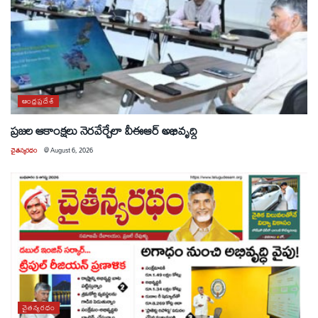
ఆంధ్రప్రదేశ్
ప్రజల ఆకాంక్షలు నెరవేర్చేలా వీఈఆర్ అభివృద్ధి
చైతన్యరధం
@
August 6, 2026
చైతన్యరధం