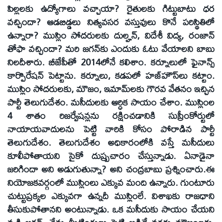
పిల్లలకు ఉద్యోగాలు వచ్చాయా? రైతులకు గిట్టుబాటు ధర
వచ్చిందా? ఆడబిడ్డలు నిత్యవసర వస్తువులు కొనే పరిస్థితిలో
ఉన్నారా? ముస్లిం సోదరులకు దుల్హన్‌, విదేశీ విద్య, రంజాన్‌
తోఫా వచ్చిందా? మరి జగన్‌కు ఎందుకు ఓటు వేయాలని బాబు
నిలదీశారు. బీజేపీతో 2014లోనే కలిశాం. కర్నూలులో ఫైనాన్స్‌
కార్పొరేషన్‌ పెట్టాను. కర్నూలు, కడపలో హజ్‌హౌస్‌లు కట్టాం.
ముస్లిం సోదరులకు, మౌజం, ఇమామ్‌లకు గౌరవ వేతనం ఇచ్చిన
పార్టీ తెలుగుదేశం. మసీదులకు ఆర్ధిక సాయం చేశాం. ముస్లింల
4 శాతం రిజర్వేషన్లను రక్షించడానికి సుప్రీంకోర్టులో
నాయాయవాదులను పెట్టి వారికి కోసం పోరాడిన పార్టీ
తెలుగుదేశం. తెలుగుదేశం అధికారంలోకి వస్తే మసీదులు
కూలీపోతాయని సైకో దుష్ప్రచారం చేస్తున్నాడు. ఏనాడైనా
జరిగిందా అని అడుగుతున్నా? అని చంద్రబాబు ప్రశ్నించారు.ఈ
నియోజకవర్గంలో ముస్లింలు ఎక్కువ మంది ఉన్నారు. గుంటూరు
చుట్టుప్రక్కల ఎక్కువగా ఉన్నదీ ముస్లింలే. విశాఖకు రాజధాని
తీసుకుపోతానని అంటున్నాడు. ఒక మసీదుకు సాయం చేయని