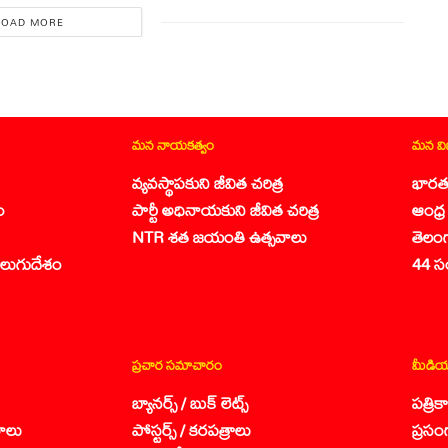
LOAD MORE
మన నాయకత్వం
మన వ
వ్యవస్థాపకుని జీవిత చరిత్ర
భారత
ం
పార్టీ అధినాయకుని జీవిత చరిత్ర
ఆంధ్ర 
NTR శత జయంతి ఉత్సవాలు
తెలం
లుగుదేశం
44 స
ప్రచార సమాచారం
మీడియ
బ్యానర్స్ / బుక్ లెట్స్
పత్రి
ాలు
పోస్టర్స్ / కరపత్రాలు
ప్రసం