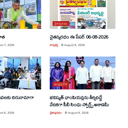
చైతన్యరధం
యూత
చైతన్యరధం ఈ పేపర్ 06-08-2026
st 7, 2026
కార్యకర్త
@
August 6, 2026
ఆంధ్రప్రదేశ్
సేవలకు చిరునామాగా
భవిష్యత్ ఛాంపియన్లను తీర్చిదిద్దే
వేదికగా పీవీ సింధు స్పోర్ట్స్ అకాడమీ
st 6, 2026
చైతన్యరధం
@
August 6, 2026