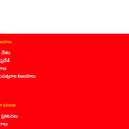
ిజయాలు
 దేశం
ప్రదేశ్
గాణ
ంవత్సరాల విజయాలు
ా వనరులు
కా ప్రకటనలు
గాలు