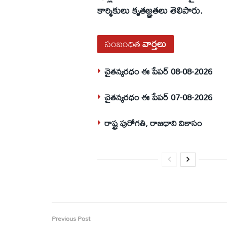
కార్మికులు కృతజ్ఞతలు తెలిపారు.
సంబంధిత
వార్తలు
చైతన్యరధం ఈ పేపర్ 08-08-2026
చైతన్యరధం ఈ పేపర్ 07-08-2026
రాష్ట్ర పురోగతి, రాజధాని వికాసం
Previous Post