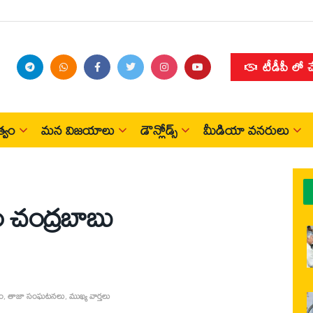
టీడీపీ లో 
్వం
మన విజయాలు
డౌన్లోడ్స్
మీడియా వనరులు
ఎం చంద్రబాబు
ం
,
తాజా సంఘటనలు
,
ముఖ్య వార్తలు