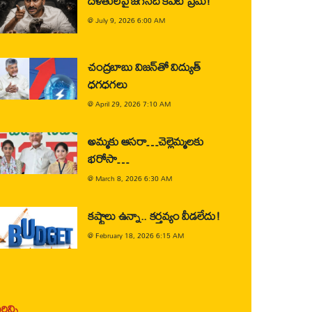
దళితులపై జగన్‌ది కపట ప్రేమ!
@
July 9, 2026 6:00 AM
చంద్రబాబు విజన్‌తో విద్యుత్
ధగధగలు
@
April 29, 2026 7:10 AM
అమ్మకు ఆసరా…చెల్లెమ్మలకు
భరోసా…
@
March 8, 2026 6:30 AM
కష్టాలు ఉన్నా.. కర్తవ్యం వీడలేదు!
@
February 18, 2026 6:15 AM
ిన్ని