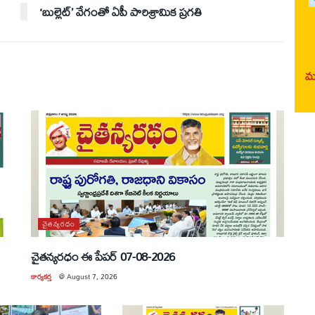
‘బుల్లెట్’ వేగంతో ఏపీ పారిశ్రామిక ప్రగతి
మర
చైతన్యరధం
చైతన్యరధం ఈ పేపర్ 07-08-2026
కార్యకర్త
@
August 7, 2026