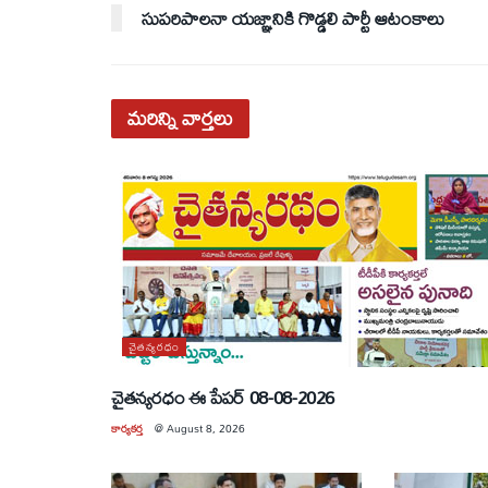
సుపరిపాలనా యజ్ఞానికి గొడ్డలి పార్టీ ఆటంకాలు
మరిన్ని
వార్తలు
చైతన్యరధం
చైతన్యరధం ఈ పేపర్ 08-08-2026
కార్యకర్త
@
August 8, 2026