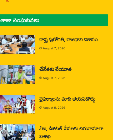
తాజా సంఘటనలు
రాష్ట్ర పురోగతి, రాజధాని వికాసం
@
August 7, 2026
చేనేతకు చేయూత
@
August 7, 2026
వైఫల్యాలను చూసి భయపడొద్దు
@
August 6, 2026
ఏఐ, డిజిటల్ సేవలకు చిరునామాగా
విశాఖ