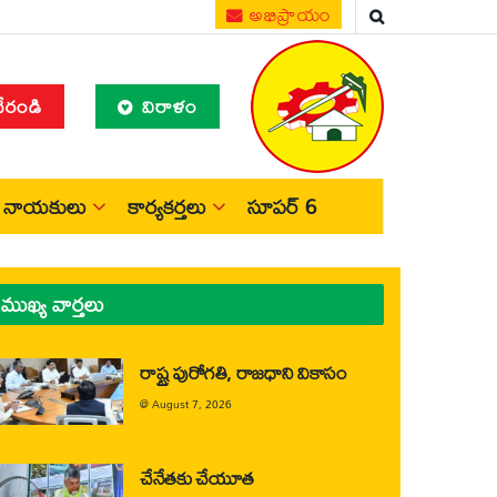
అభిప్రాయం
చేరండి
విరాళం
నాయకులు
కార్యకర్తలు
సూపర్ 6
ముఖ్య వార్తలు
రాష్ట్ర పురోగతి, రాజధాని వికాసం
@
August 7, 2026
చేనేతకు చేయూత