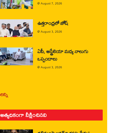
@
August 7, 2026
ఉత్తరాంధ్రలో జోష్
@
August 3, 2026
ఏపీ, ఆస్ట్రేలియా మధ్య నాలుగు
ఒప్పందాలు
@
August 3, 2026
ిన్ని
అత్యధికంగా వీక్షించినవి