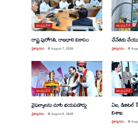
ఆంధ్రప్రదేశ్
ఆంధ్రప్రదేశ్
రాష్ట్ర పురోగతి, రాజధాని వికాసం
చేనేతకు చే
చైతన్యరధం
@
August 7, 2026
చైతన్యరధం
@
Augu
ఆంధ్రప్రదేశ్
ఆంధ్రప్రదేశ్
వైఫల్యాలను చూసి భయపడొద్దు
ఏఐ, డిజిటల్ 
విశాఖ
చైతన్యరధం
@
August 6, 2026
చైతన్యరధం
@
Augu