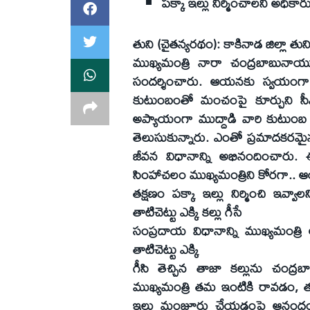
పక్కా ఇల్లు నిర్మించాలని అధిక
తుని (చైతన్యరథం): కాకినాడ జిల్లా త
ముఖ్యమంత్రి నారా చంద్రబాబునాయ
సందర్శించారు. ఆయనకు స్వయంగా 
కుటుంబంతో మంచంపై కూర్చుని స
అప్యాయంగా ముద్దాడి వారి కుటుంబ 
తెలుసుకున్నారు. ఎంతో ప్రమాదకరమైన, శ
జీవన విధానాన్ని అభినందించారు. 
సింహాచలం ముఖ్యమంత్రిని కోరగా..
తక్షణం పక్కా ఇల్లు నిర్మించి ఇవ్వా
తాటిచెట్టు ఎక్కి కల్లు గీసే
సంప్రదాయ విధానాన్ని ముఖ్యమంత్రి
తాటిచెట్టు ఎక్కి
గీసి తెచ్చిన తాజా కల్లును చంద
ముఖ్యమంత్రి తమ ఇంటికి రావడం, తమ
ఇల్లు మంజూరు చేయడంపై ఆనందం వ్య