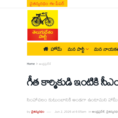
చైతన్యరధం ఈ-పేపర్
హోమ్
మన పార్టీ
మన నాయకత
Home
ఆంధ్రప్రదేశ్
గీత కార్మికుడి ఇంటికి సీ
సింహాచలం కుటుంబానికి అండగా ఉంటామని హామీ
by
చైతన్యరధం
Jun 2, 2026 at 6:05am
in
ఆంధ్రప్రదేశ్
,
చైతన్యరధ