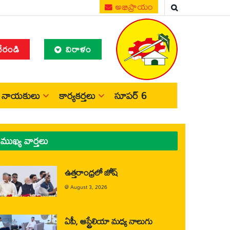
అభిప్రాయం
చేరండి
విరాళం
నాయకులు
కార్యకర్తలు
సూపర్ 6
ముఖ్య వార్తలు
ఉత్తరాంధ్రలో జోష్
@
August 3, 2026
ఏపీ, ఆస్ట్రేలియా మధ్య నాలుగు