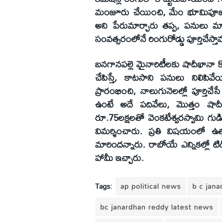
మంజూరు చేయించి, మేం భూమిపూజ చేశ
అని పేరుమార్చారు తప్ప, పనులు మా
సంవత్సరంలోనే రింగురోడ్డు పూర్తిచేస్త
బనగానపల్లె మైనారిటీలకు షాదీఖానా 
చేపిస్తే, కాటసాని పనులు నిలిపి
ప్రారంభించి, నాలుగునెలల్లో పూర్తిచ
ఉంటే అదే పదివేలు, మొత్తం షాదీఖా
రూ.75లక్షలతో వెంకటేశ్వరస్వామి గుడి 
విమర్శించారు. ప్రతి విషయంలో ఉత్
మారిందన్నారు. రాబోయే ఎన్నికల్లో టిడ
హామీ ఇచ్చారు.
Tags:
ap political news
b c jan
bc janardhan reddy latest news