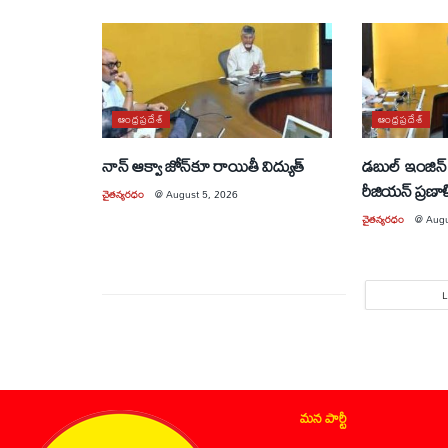
ఆంధ్రప్రదేశ్
ఆంధ్రప్రదేశ్
నాన్ ఆక్వా జోన్‌కూ రాయితీ విద్యుత్
డబుల్ ఇంజిన్ 
రీజియన్ ప్రణా
చైతన్యరధం
@
August 5, 2026
చైతన్యరధం
@
Augu
మన పార్టీ