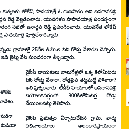
ీ కుక్కలకు లోకేష్ పాదయాత్రే ఓ గుణపాఠం అని బనగానపల్లి
ార్ధన రెడ్డి వెల్లడించారు. యువగళం పాపాదయాత్ర సందర్భంగా
రంగ సభలో జనార్ధన రెడ్డి ప్రసంగించారు. యువనేత లోకేష్
 పాదయాత్ర పూర్తిచేశారన్నారు.
డు గ్రామాల్లో 25వేల కి.మీ.ల సిసి రోడ్లు వేశారని చెప్పారు.
ఇడి లైట్లు వేసి సుందరంగా తీర్చిదిద్దారు.
వైసీపీ నాయకులు నాలుగేళ్లలో ఒక్క కిలోమీటరు
సిసి రోడ్డు వేశారా, రోడ్లపైన తట్టమట్టి పోశారా?
అని ప్రశ్నించారు. టీడీపీ హయాంలో బనగానపల్లి
కోలేవ్
నియోజకవర్గంలో 300కిలోమీటర్ల రోడ్లు
మావేశం.
వేయించినట్టు తెలిపారు.
ీనుడిగా
వైసిపి ప్రభుత్వం ఏర్పాటుచేసిన గ్రామ, వార్డు
ఉమ మీడియా
సచివాలయాలు అలంకారప్రాయంగా