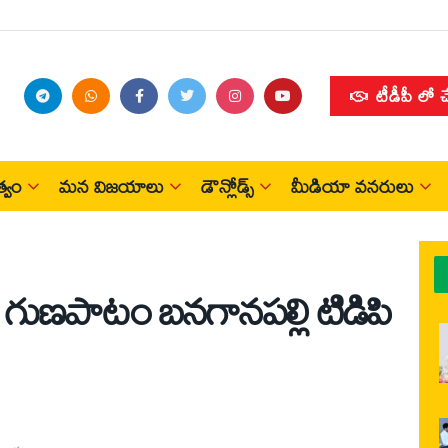
టీడీపీ లో 
్వం
మన విజయాలు
డౌన్లోడ్స్
మీడియా వనరులు
రే గుణపాటం బనగానపల్లి టిడిపి