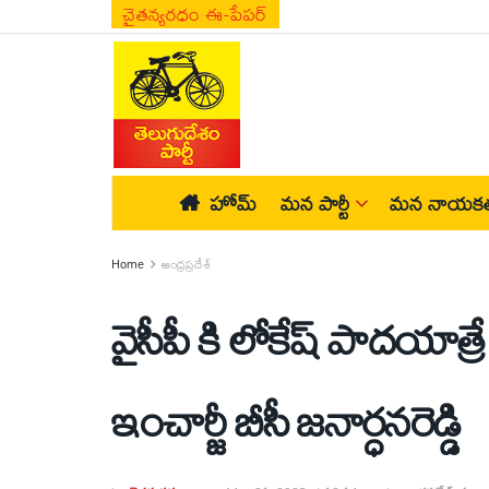
చైతన్యరధం ఈ-పేపర్
హోమ్
మన పార్టీ
మన నాయకత
Home
ఆంధ్రప్రదేశ్
వైసీపీ కి లోకేష్ పాదయాత్
ఇంచార్జీ బీసీ జనార్ధనరెడ్డి