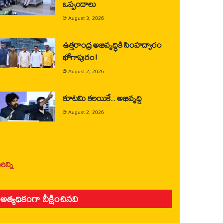
ఒప్పందాలు
@
August 3, 2026
ఉత్తరాంధ్ర అభివృద్ధికి సింహద్వారం
భోగాపురం!
@
August 2, 2026
కూటమి కలయికే.. అభివృద్ధి
@
August 2, 2026
ిన్ని
అత్యధికంగా వీక్షించినవి