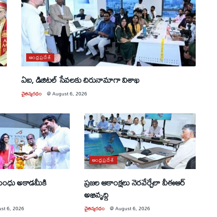
ఆంధ్రప్రదేశ్
ఏఐ, డిజిటల్ సేవలకు చిరునామాగా విశాఖ
చైతన్యరధం
@
August 6, 2026
ఆంధ్రప్రదేశ్
 సింధు అకాడమీకి
ప్రజల ఆకాంక్షలు నెరవేర్చేలా వీఈఆర్
అభివృద్ధి
st 6, 2026
చైతన్యరధం
@
August 6, 2026