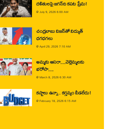
దళితులపై జగన్‌ది కపట ప్రేమ!
@
July 9, 2026 6:00 AM
చంద్రబాబు విజన్‌తో విద్యుత్
ధగధగలు
@
April 29, 2026 7:10 AM
అమ్మకు ఆసరా…చెల్లెమ్మలకు
భరోసా…
@
March 8, 2026 6:30 AM
కష్టాలు ఉన్నా.. కర్తవ్యం వీడలేదు!
@
February 18, 2026 6:15 AM