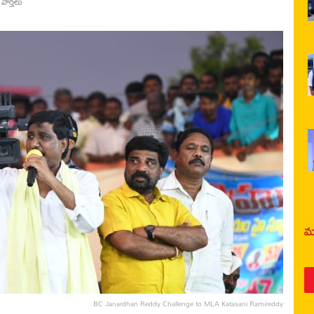
 వార్తలు
మర
BC Janardhan Reddy Challenge to MLA Katasani Ramireddy