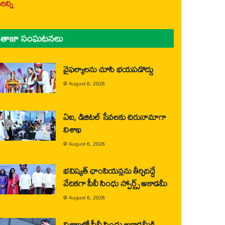
ిన్ని
తాజా సంఘటనలు
వైఫల్యాలను చూసి భయపడొద్దు
@
August 6, 2026
ఏఐ, డిజిటల్ సేవలకు చిరునామాగా
విశాఖ
@
August 6, 2026
భవిష్యత్ ఛాంపియన్లను తీర్చిదిద్దే
వేదికగా పీవీ సింధు స్పోర్ట్స్ అకాడమీ
@
August 6, 2026
విశాఖలో పీవీ సింధు అకాడమీకి