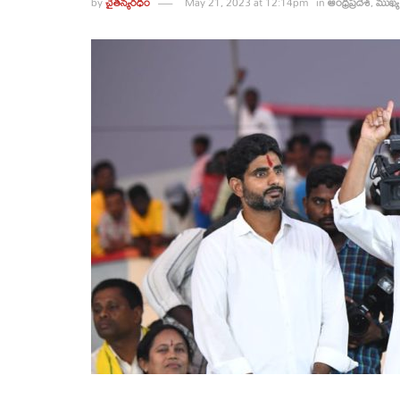
by
చైతన్యరధం
May 21, 2023 at 12:14pm
in
ఆంధ్రప్రదేశ్
,
ముఖ్య