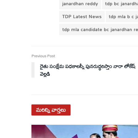
janardhan reddy
tdp bc janardh
TDP Latest News
tdp mla b c 
tdp mla candidate bc janardhan r
Previous Post
రైతు సంక్షేమ పధకాలన్నీ పునరుద్ధరిస్తాం నారా లోకేష్
వెల్లడి
మరిన్ని
వార్తలు