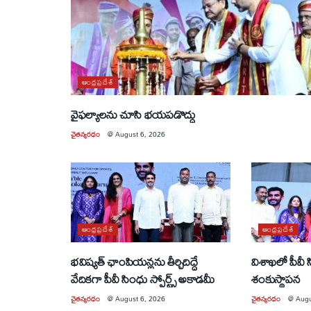
ఆంధ్రప్రదేశ్
వైఫల్యాలను చూసి భయపడొద్దు
చైతన్యరధం
@
August 6, 2026
ఆంధ్రప్రదేశ్
ఆంధ్రప్రదేశ్
భవిష్యత్ ఛాంపియన్లను తీర్చిదిద్దే
విశాఖలో పీవీ
వేదికగా పీవీ సింధు స్పోర్ట్స్ అకాడమీ
శంకుస్థాపన
చైతన్యరధం
@
August 6, 2026
చైతన్యరధం
@
Augu