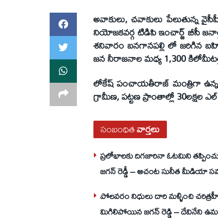
అవాకులు, చవాకులు పేలుతున్న వైసీప
నియోజకవర్గ టిడిపి ఇంచార్జ్ బీసీ జన
శనివారం బనగానపల్లి లో జరిగిన బహి
జన నీరాజనాల మధ్య 1,300 కిలోమీటర్ల
లోకేష్ పంచాయతీరాజ్ మంత్రిగా ఉన్నప్పు
గ్రామీణ, పట్టణ ప్రాంతాల్లో 30లక్షల ఎల్ 
సంబంధిత
వార్తలు
ప్రలోభాలకు దిగజారినా ఓటమిని తప్పించు
జగన్ రెడ్డీ – ఆచంట సునీత మీడియా స
పోలవరం నిధులు దారి మళ్ళించి చరిత్రహ
మిగిలిపోయిన జగన్ రెడ్డి – దేవినేని 