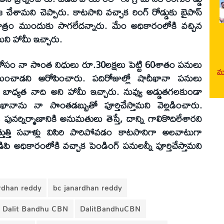
ామని చెప్పారు. కాటసాని వచ్చాక రింగ్ రోడ్డుకు బైపాస్
త్రం ముందుకు సాగలేదన్నారు. మేం అధికారంలోకి వచ్చిన
ామని హామీ ఇచ్చారు.
కోసం నా సొంత నిధులు రూ.30లక్షలు పెట్టి 60శాతం పనులు
మర
వేయించాడని ఆరోపించారు. పదిరోజుల్లో షాదీఖానా పనులు
ేసే బాధ్యత నాది అని హామీ ఇచ్చారు. నువ్వు అడ్డుతగలకుండా
నాను నా సొంతడబ్బుతో పూర్తిచేస్తామని వెల్లడించారు.
పునర్నిర్మాణానికి అనుమతులు తెస్తే, దాన్ని గాలికొదిలేశారని
తుత్తి సవాళ్లు విసిరి పారిపోవడం కాటసానిగా అలవాటుగా
ిపి అధికారంలోకి వచ్చాక పెండింగ్ పనులన్నీ పూర్తిచేస్తామని
ardhan reddy
bc janardhan reddy
Dalit Bandhu CBN
DalitBandhuCBN