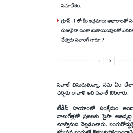
సమావేశం.
గ్రూప్ -1 లో మీ అక్రమాలు ఆధారాలతో 
రుజువైనా ఇంకా బుకాయింపులతో ఎవరి
చేస్తారు సవాంగ్ గారూ ?
సవాల్ విసురుతున్నా. నేను ఏం చేశ
చర్చకు రావాలి అని సవాల్ విసిరారు.
టీడీపీ హయాంలో సంక్షేమం అందిస్తే
నాలుగేళ్లలో ప్రజలకు పైసా అభివృద
చూస్తామని వెల్లడించారు. రింగురోడ్డుప
కమీషన్ల రింగులో కొట్టుకుపోయిందా?అన