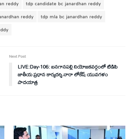
an reddy
tdp candidate bc janardhan reddy
janardhan reddy
tdp mla bc janardhan reddy
eddy
Next Post
LIVE:Day-106: బనగానపల్లి నియోజ‌క‌వర్గంలో టిడిపి
జాతీయ ప్ర‌ధాన కార్య‌ద‌ర్శి నారా లోకేష్ యువ‌గ‌ళం
పాద‌యాత్ర