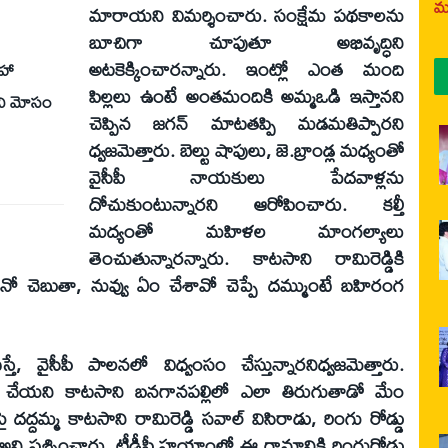
మర
మారాయని విమర్శించారు. సంక్షేమ పథకాలను
బూచిగా చూపుతూ అభివృద్ధిని
అటకెక్కించారన్నారు. ఇంట్లో ఎంత మంది
సహా
పిల్లలు ఉంటే అంతమందికి అమ్మఒడి ఇస్తానని
ని మోసం
చెప్పిన జగన్ మాటతప్పి మడమతిప్పారని
ధ్వజమెత్తారు. బెల్టు షాపులు, జె.బ్రాండ్ల మధ్యంతో
వైసీపీ నాయకులు పేదవాళ్లను
దోచుకుంటున్నారని ఆరోపించారు. కల్తీ
మద్యంతో మహిళల మాంగల్యాలు
తెంచుతున్నారన్నారు. కాటసాని రామిరెడ్డికి
ానో చెబుతా, నువ్వు ఏం చేశావో చెప్పే దమ్ముంటే బహిరంగ
, వైసీపీ పాలనలో విధ్వంసం చేస్తున్నారనిధ్వజమెత్తారు.
్ధి చేయని కాటసాని బనగానపల్లిలో ఎలా తిరుగుతాడో మేం
ై దద్దమ్మ కాటసాని రామిరెడ్డి సవాల్ విసిరాడు, రింగు రోడ్డు
ి ప్రశ్నించారు. టీడీపీ హయాంలో ఈ గ్రామానికి రింగురోడ్డు