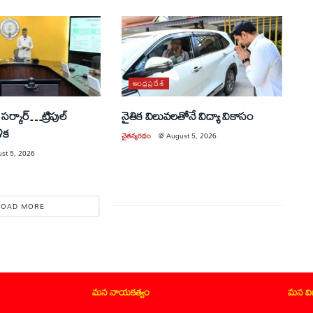
ఆంధ్రప్రదేశ్
సర్కార్…ట్రిపుల్
నైతిక విలువలతోనే విద్యా వికాసం
ళిక
చైతన్యరధం
@
August 5, 2026
st 5, 2026
LOAD MORE
మన నాయకత్వం
మన వ