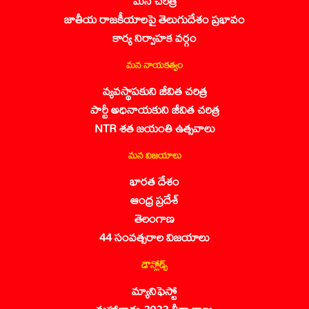
మన చరిత్ర
జాతీయ రాజకీయాలపై తెలుగుదేశం ప్రభావం
కార్య నిర్వాహక వర్గం
మన నాయకత్వం
వ్యవస్థాపకుని జీవిత చరిత్ర
పార్టీ అధినాయకుని జీవిత చరిత్ర
NTR శత జయంతి ఉత్సవాలు
మన విజయాలు
భారత దేశం
ఆంధ్ర ప్రదేశ్
తెలంగాణ
44 సంవత్సరాల విజయాలు
డౌన్లోడ్స్
మ్యానిఫెస్టో