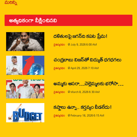
మరిన్ని
అత్యధికంగా వీక్షించినవి
దళితులపై జగన్‌ది కపట ప్రేమ!
చైతన్యరధం
@
July 9, 2026 6:00 AM
చంద్రబాబు విజన్‌తో విద్యుత్ ధగధగలు
చైతన్యరధం
@
April 29, 2026 7:10 AM
అమ్మకు ఆసరా…చెల్లెమ్మలకు భరోసా…
చైతన్యరధం
@
March 8, 2026 6:30 AM
కష్టాలు ఉన్నా.. కర్తవ్యం వీడలేదు!
చైతన్యరధం
@
February 18, 2026 6:15 AM