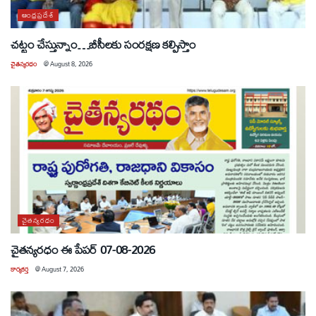
ఆంధ్రప్రదేశ్
చట్టం చేస్తున్నాం…బీసీలకు సంరక్షణ కల్పిస్తాం
చైతన్యరధం
@
August 8, 2026
చైతన్యరధం
చైతన్యరధం ఈ పేపర్ 07-08-2026
కార్యకర్త
@
August 7, 2026