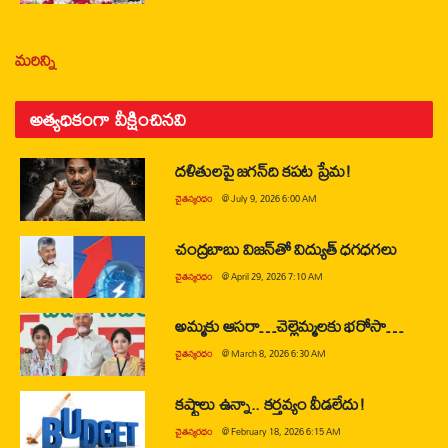
మరిన్ని
అత్యధికంగా వీక్షించినవి
దళితులపై జగన్‌ది కపట ప్రేమ!
చైతన్యరధం
@
July 9, 2026 6:00 AM
చంద్రబాబు విజన్‌తో విద్యుత్ ధగధగలు
చైతన్యరధం
@
April 29, 2026 7:10 AM
అమ్మకు ఆసరా…చెల్లెమ్మలకు భరోసా…
చైతన్యరధం
@
March 8, 2026 6:30 AM
కష్టాలు ఉన్నా.. కర్తవ్యం వీడలేదు!
చైతన్యరధం
@
February 18, 2026 6:15 AM