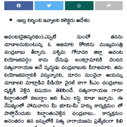
-ఇల్లు నిర్మించి ఇవ్వాలని కలెక్టరు ఆదేశం
ఆచంట(చైతన్యరథం):ఎప్పటి నుంచో తనను
చూడాలనుకుంటున్న ఓ అభిమాని కోరికను ముఖ్యమంత్రి
చంద్రబాబు తీర్చారు. పశ్చిమ గోదావరి జిల్లా ఆచంట
నియోజకవర్గం కామ ధేనువు లంకగ్రామానికి చెందిన
సత్యనారాయణ అనే వృద్ధుడు చంద్రబాబుకు వీరాభిమాని. తమ
నియోజకవర్గానికి వస్తున్నారని, దూరం నుంచైనా ఆయన్ను
చూడాలని మాట్లాడిన వీడియో వైరల్ కాగా సీఎం చంద్రబాబు
దృష్టికి వెళ్లిన విషయం తెలిసిందే. సత్యనారాయణ గారూ
సిద్ధాంతంలో కలుద్దాం అని సీఎం రిప్లై కూడా ఇచ్చారు. ఈ
నేపథ్యంలో సోమవారం మీ భూమి-మీ హక్కు కార్యక్రమం లో
పాల్గొనేందుకు సిద్దాంతంవెళ్లిన చంద్రబాబు.. కార్యక్రమం
అనంతరం తన బస్సులోకి సత్య నారాయణను ప్రత్యేకంగా పిలి