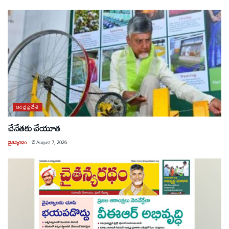
ఆంధ్రప్రదేశ్
చేనేతకు చేయూత
చైతన్యరధం
@
August 7, 2026