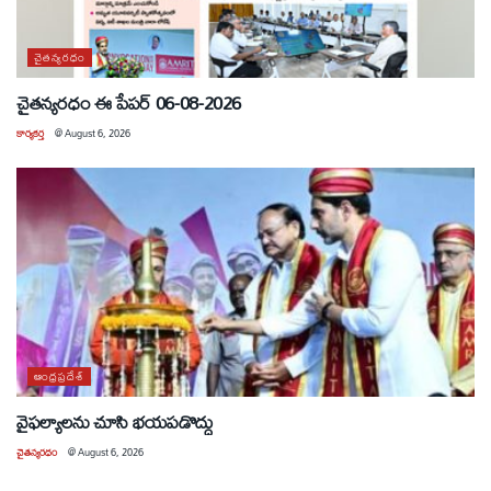
చైతన్యరధం
చైతన్యరధం ఈ పేపర్ 06-08-2026
కార్యకర్త
@
August 6, 2026
ఆంధ్రప్రదేశ్
వైఫల్యాలను చూసి భయపడొద్దు
చైతన్యరధం
@
August 6, 2026