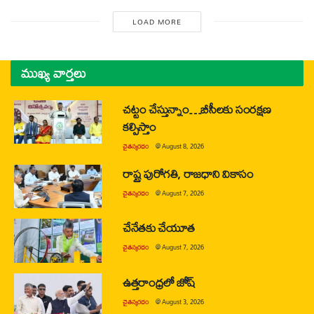
LOAD MORE
ముఖ్య వార్తలు
చట్టం చేస్తున్నాం…బీసీలకు సంరక్షణ
కల్పిస్తాం
చైతన్యరధం
@
August 8, 2026
రాష్ట్ర పురోగతి, రాజధాని వికాసం
చైతన్యరధం
@
August 7, 2026
చేనేతకు చేయూత
చైతన్యరధం
@
August 7, 2026
ఉత్తరాంధ్రలో జోష్
చైతన్యరధం
@
August 3, 2026