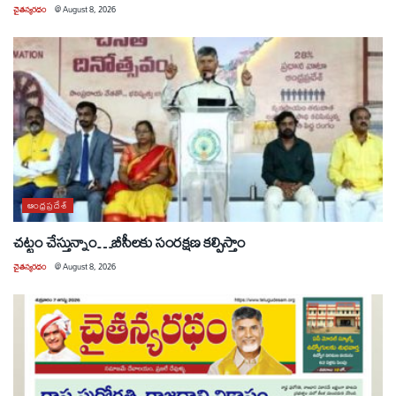
చైతన్యరధం
@
August 8, 2026
ఆంధ్రప్రదేశ్
చట్టం చేస్తున్నాం…బీసీలకు సంరక్షణ కల్పిస్తాం
చైతన్యరధం
@
August 8, 2026