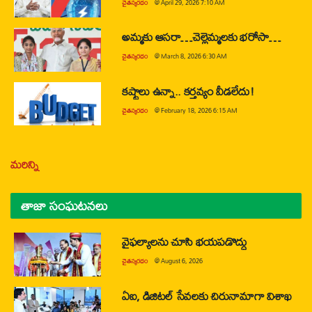
చైతన్యరధం
@
April 29, 2026 7:10 AM
అమ్మకు ఆసరా…చెల్లెమ్మలకు భరోసా…
చైతన్యరధం
@
March 8, 2026 6:30 AM
కష్టాలు ఉన్నా.. కర్తవ్యం వీడలేదు!
చైతన్యరధం
@
February 18, 2026 6:15 AM
మరిన్ని
తాజా సంఘటనలు
వైఫల్యాలను చూసి భయపడొద్దు
చైతన్యరధం
@
August 6, 2026
ఏఐ, డిజిటల్ సేవలకు చిరునామాగా విశాఖ