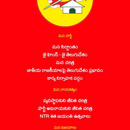
మన పార్టీ
మన సిద్ధాంతం
జై హింద్ - జై తెలుగుదేశం
మన చరిత్ర
జాతీయ రాజకీయాలపై తెలుగుదేశం ప్రభావం
కార్య నిర్వాహక వర్గం
మన నాయకత్వం
వ్యవస్థాపకుని జీవిత చరిత్ర
పార్టీ అధినాయకుని జీవిత చరిత్ర
NTR శత జయంతి ఉత్సవాలు
మన విజయాలు