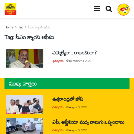
Home
Tag
సీఎం క్యాంప్‌ ఆఫీసు
Tag:
సీఎం క్యాంప్‌ ఆఫీసు
ఎమ్మెల్యేలా.. రాబందులా?
చైతన్యరధం
@
December 3, 2023
ముఖ్య వార్తలు
ఉత్తరాంధ్రలో జోష్
చైతన్యరధం
@
August 3, 2026
ఏపీ, ఆస్ట్రేలియా మధ్య నాలుగు ఒప్పందాలు
చైతన్యరధం
@
August 3, 2026