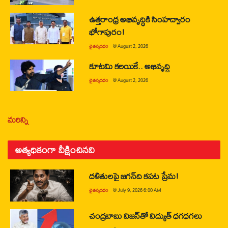
ఉత్తరాంధ్ర అభివృద్ధికి సింహద్వారం
భోగాపురం!
చైతన్యరధం
@
August 2, 2026
కూటమి కలయికే.. అభివృద్ధి
చైతన్యరధం
@
August 2, 2026
మరిన్ని
అత్యధికంగా వీక్షించినవి
దళితులపై జగన్‌ది కపట ప్రేమ!
చైతన్యరధం
@
July 9, 2026 6:00 AM
చంద్రబాబు విజన్‌తో విద్యుత్ ధగధగలు