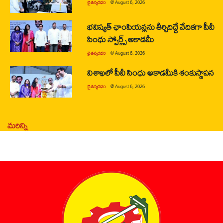
చైతన్యరధం
@
August 6, 2026
భవిష్యత్ ఛాంపియన్లను తీర్చిదిద్దే వేదికగా పీవీ
సింధు స్పోర్ట్స్ అకాడమీ
చైతన్యరధం
@
August 6, 2026
విశాఖలో పీవీ సింధు అకాడమీకి శంకుస్థాపన
చైతన్యరధం
@
August 6, 2026
మరిన్ని