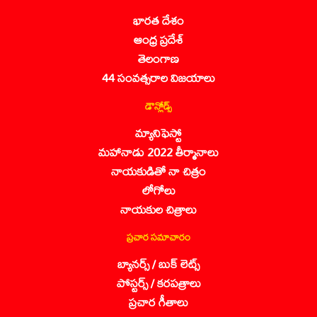
భారత దేశం
ఆంధ్ర ప్రదేశ్
తెలంగాణ
44 సంవత్సరాల విజయాలు
డౌన్లోడ్స్
మ్యానిఫెస్టో
మహానాడు 2022 తీర్మానాలు
నాయకుడితో నా చిత్రం
లోగోలు
నాయకుల చిత్రాలు
ప్రచార సమాచారం
బ్యానర్స్ / బుక్ లెట్స్
పోస్టర్స్ / కరపత్రాలు
ప్రచార గీతాలు