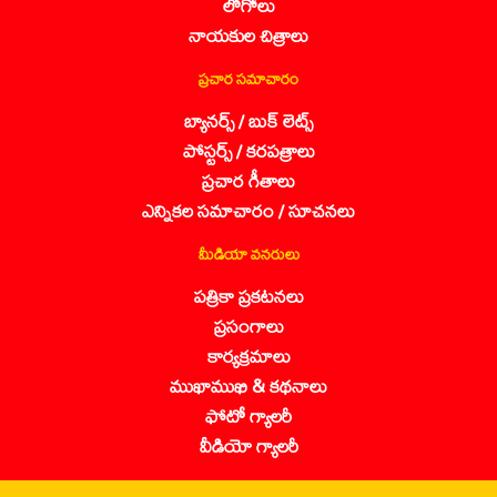
లోగోలు
నాయకుల చిత్రాలు
ప్రచార సమాచారం
బ్యానర్స్ / బుక్ లెట్స్
పోస్టర్స్ / కరపత్రాలు
ప్రచార గీతాలు
ఎన్నికల సమాచారం / సూచనలు
మీడియా వనరులు
పత్రికా ప్రకటనలు
ప్రసంగాలు
కార్యక్రమాలు
ముఖాముఖి & కథనాలు
ఫోటో గ్యాలరీ
వీడియో గ్యాలరీ