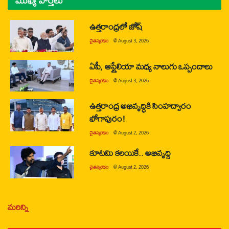
ముఖ్య వార్తలు
ఉత్తరాంధ్రలో జోష్
చైతన్యరధం
@
August 3, 2026
ఏపీ, ఆస్ట్రేలియా మధ్య నాలుగు ఒప్పందాలు
చైతన్యరధం
@
August 3, 2026
ఉత్తరాంధ్ర అభివృద్ధికి సింహద్వారం
భోగాపురం!
చైతన్యరధం
@
August 2, 2026
కూటమి కలయికే.. అభివృద్ధి
చైతన్యరధం
@
August 2, 2026
మరిన్ని