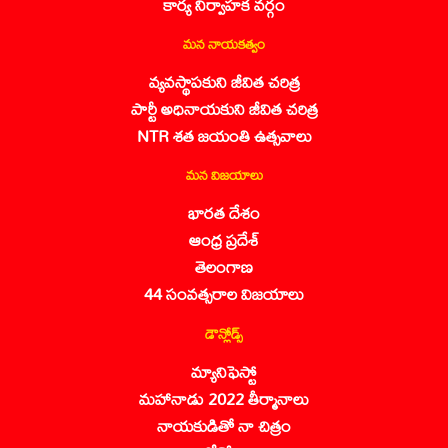
కార్య నిర్వాహక వర్గం
మన నాయకత్వం
వ్యవస్థాపకుని జీవిత చరిత్ర
పార్టీ అధినాయకుని జీవిత చరిత్ర
NTR శత జయంతి ఉత్సవాలు
మన విజయాలు
భారత దేశం
ఆంధ్ర ప్రదేశ్
తెలంగాణ
44 సంవత్సరాల విజయాలు
డౌన్లోడ్స్
మ్యానిఫెస్టో
మహానాడు 2022 తీర్మానాలు
నాయకుడితో నా చిత్రం