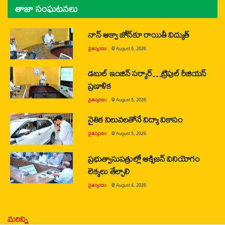
తాజా సంఘటనలు
నాన్ ఆక్వా జోన్‌కూ రాయితీ విద్యుత్
చైతన్యరధం
@
August 5, 2026
డబుల్ ఇంజిన్ సర్కార్…ట్రిపుల్ రీజియన్
ప్రణాళిక
చైతన్యరధం
@
August 5, 2026
నైతిక విలువలతోనే విద్యా వికాసం
చైతన్యరధం
@
August 5, 2026
ప్రభుత్వాసుపత్రుల్లో ఆక్సిజన్ వినియోగం
లెక్కలు తేల్చాలి
చైతన్యరధం
@
August 4, 2026
మరిన్ని