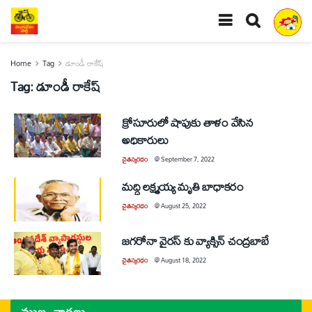
Home
Tag
డూండీ రాకేష్
Tag:
డూండీ రాకేష్
క్రోసూరులో షాపుకు తాళం వేసిన
అధికారులు
చైతన్యరధం
@
September 7, 2022
మద్ది లక్ష్మయ్య మృతి బాధాకరం
చైతన్యరధం
@
August 25, 2022
జగరోనా వైరస్ కు వ్యాక్సిన్ చంద్రబాబే
చైతన్యరధం
@
August 18, 2022