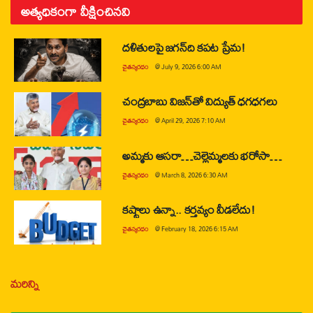
అత్యధికంగా వీక్షించినవి
దళితులపై జగన్‌ది కపట ప్రేమ!
చైతన్యరధం
@
July 9, 2026 6:00 AM
చంద్రబాబు విజన్‌తో విద్యుత్ ధగధగలు
చైతన్యరధం
@
April 29, 2026 7:10 AM
అమ్మకు ఆసరా…చెల్లెమ్మలకు భరోసా…
చైతన్యరధం
@
March 8, 2026 6:30 AM
కష్టాలు ఉన్నా.. కర్తవ్యం వీడలేదు!
చైతన్యరధం
@
February 18, 2026 6:15 AM
మరిన్ని