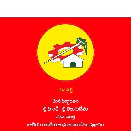
మన పార్టీ
మన సిద్ధాంతం
జై హింద్ - జై తెలుగుదేశం
మన చరిత్ర
జాతీయ రాజకీయాలపై తెలుగుదేశం ప్రభావం