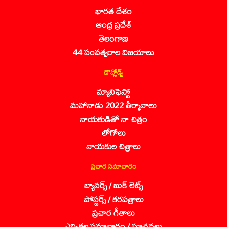
భారత దేశం
ఆంధ్ర ప్రదేశ్
తెలంగాణ
44 సంవత్సరాల విజయాలు
డౌన్లోడ్స్
మ్యానిఫెస్టో
మహానాడు 2022 తీర్మానాలు
నాయకుడితో నా చిత్రం
లోగోలు
నాయకుల చిత్రాలు
ప్రచార సమాచారం
బ్యానర్స్ / బుక్ లెట్స్
పోస్టర్స్ / కరపత్రాలు
ప్రచార గీతాలు
ఎన్నికల సమాచారం / సూచనలు