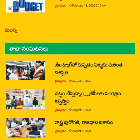
చైతన్యరధం
@
February 18, 2026 6:15 AM
మరిన్ని
తాజా సంఘటనలు
జీఐ ట్యాగ్‌తో కుప్పడం పట్టుకు మరింత
విశిష్టత
చైతన్యరధం
@
August 8, 2026
చట్టం చేస్తున్నాం…బీసీలకు సంరక్షణ
కల్పిస్తాం
చైతన్యరధం
@
August 8, 2026
రాష్ట్ర పురోగతి, రాజధాని వికాసం
చైతన్యరధం
@
August 7, 2026