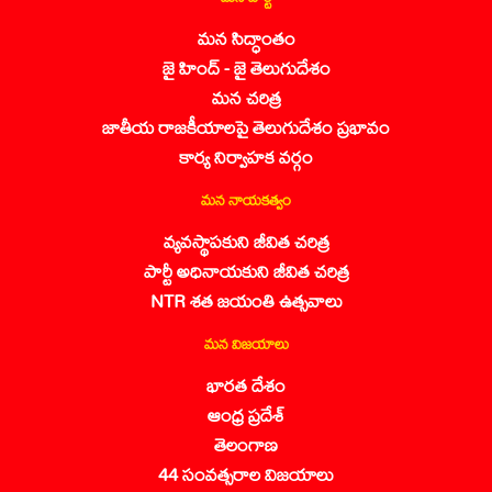
మన సిద్ధాంతం
జై హింద్ - జై తెలుగుదేశం
మన చరిత్ర
జాతీయ రాజకీయాలపై తెలుగుదేశం ప్రభావం
కార్య నిర్వాహక వర్గం
మన నాయకత్వం
వ్యవస్థాపకుని జీవిత చరిత్ర
పార్టీ అధినాయకుని జీవిత చరిత్ర
NTR శత జయంతి ఉత్సవాలు
మన విజయాలు
భారత దేశం
ఆంధ్ర ప్రదేశ్
తెలంగాణ
44 సంవత్సరాల విజయాలు