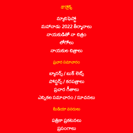
డౌన్లోడ్స్
మ్యానిఫెస్టో
మహానాడు 2022 తీర్మానాలు
నాయకుడితో నా చిత్రం
లోగోలు
నాయకుల చిత్రాలు
ప్రచార సమాచారం
బ్యానర్స్ / బుక్ లెట్స్
పోస్టర్స్ / కరపత్రాలు
ప్రచార గీతాలు
ఎన్నికల సమాచారం / సూచనలు
మీడియా వనరులు
పత్రికా ప్రకటనలు
ప్రసంగాలు