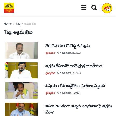
Home
Tag
అక్రమ కేసు
Tag:
అక్రమ కేసు
తెర వెనుక జగన్ రెడ్డి తమ్ముడు
చైతన్యరధం
@
November 26, 2023
అక్రమ కేసులతో జగన్‌ క్షుద్ర రాజకీయం
చైతన్యరధం
@
November 16, 2023
విషయం లేని అడ్డగోలు మాటలు సజ్జలవి
చైతన్యరధం
@
November 4, 2023
ఇసుక ఉచితంగా ఇచ్చిన చంద్రబాబుపై అక్రమ
కేసా?