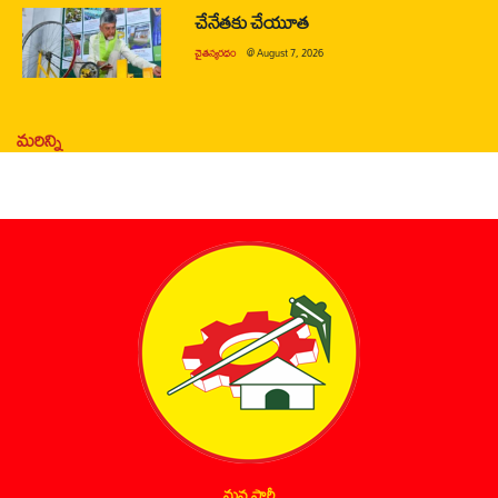
చేనేతకు చేయూత
చైతన్యరధం
@
August 7, 2026
మరిన్ని
మన పార్టీ