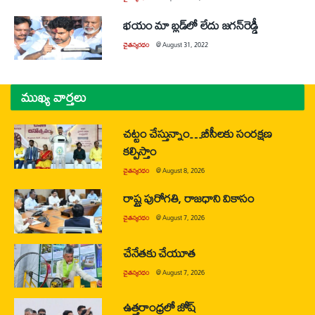
భయం మా బ్లడ్‌లో లేదు జగన్‌రెడ్డీ
చైతన్యరధం
@
August 31, 2022
ముఖ్య వార్తలు
చట్టం చేస్తున్నాం…బీసీలకు సంరక్షణ
కల్పిస్తాం
చైతన్యరధం
@
August 8, 2026
రాష్ట్ర పురోగతి, రాజధాని వికాసం
చైతన్యరధం
@
August 7, 2026
చేనేతకు చేయూత
చైతన్యరధం
@
August 7, 2026
ఉత్తరాంధ్రలో జోష్