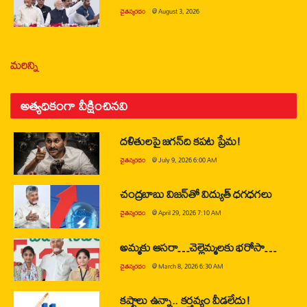
చైతన్యరధం
@
August 3, 2026
మరిన్ని
అత్యధికంగా వీక్షించినవి
దళితులపై జగన్‌ది కపట ప్రేమ!
చైతన్యరధం
@
July 9, 2026 6:00 AM
చంద్రబాబు విజన్‌తో విద్యుత్ ధగధగలు
చైతన్యరధం
@
April 29, 2026 7:10 AM
అమ్మకు ఆసరా…చెల్లెమ్మలకు భరోసా…
చైతన్యరధం
@
March 8, 2026 6:30 AM
కష్టాలు ఉన్నా.. కర్తవ్యం వీడలేదు!