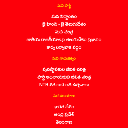
మన పార్టీ
మన సిద్ధాంతం
జై హింద్ - జై తెలుగుదేశం
మన చరిత్ర
జాతీయ రాజకీయాలపై తెలుగుదేశం ప్రభావం
కార్య నిర్వాహక వర్గం
మన నాయకత్వం
వ్యవస్థాపకుని జీవిత చరిత్ర
పార్టీ అధినాయకుని జీవిత చరిత్ర
NTR శత జయంతి ఉత్సవాలు
మన విజయాలు
భారత దేశం
ఆంధ్ర ప్రదేశ్
తెలంగాణ