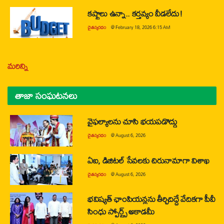
కష్టాలు ఉన్నా.. కర్తవ్యం వీడలేదు!
చైతన్యరధం
@
February 18, 2026 6:15 AM
మరిన్ని
తాజా సంఘటనలు
వైఫల్యాలను చూసి భయపడొద్దు
చైతన్యరధం
@
August 6, 2026
ఏఐ, డిజిటల్ సేవలకు చిరునామాగా విశాఖ
చైతన్యరధం
@
August 6, 2026
భవిష్యత్ ఛాంపియన్లను తీర్చిదిద్దే వేదికగా పీవీ
సింధు స్పోర్ట్స్ అకాడమీ