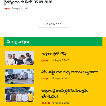
చైతన్యరధం ఈ పేపర్ 05-08-2026
కార్యకర్త
@
August 5, 2026
LOAD MORE
ముఖ్య వార్తలు
ఉత్తరాంధ్రలో జోష్
చైతన్యరధం
@
August 3, 2026
ఏపీ, ఆస్ట్రేలియా మధ్య నాలుగు ఒప్పందాలు
చైతన్యరధం
@
August 3, 2026
ఉత్తరాంధ్ర అభివృద్ధికి సింహద్వారం
భోగాపురం!
చైతన్యరధం
@
August 2, 2026