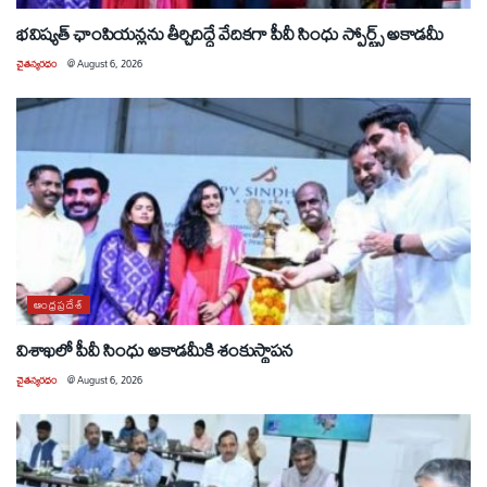
భవిష్యత్ ఛాంపియన్లను తీర్చిదిద్దే వేదికగా పీవీ సింధు స్పోర్ట్స్ అకాడమీ
చైతన్యరధం
@
August 6, 2026
ఆంధ్రప్రదేశ్
విశాఖలో పీవీ సింధు అకాడమీకి శంకుస్థాపన
చైతన్యరధం
@
August 6, 2026