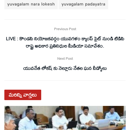
yuvagalam nara lokesh
yuvagalam padayatra
Previous Post
LIVE : కొండపి నియోజకవర్గం యువగళం క్యాంప్ సైట్ నుండి టిడిపి
రాష్ట్ర అధికార ప్రతినిధుల మీడియా సమావేశం.
Next Post
యువనేత లోకష్ కు నెల్లూరు నేతల ఘన వీడ్కోలు
మరిన్ని
వార్తలు