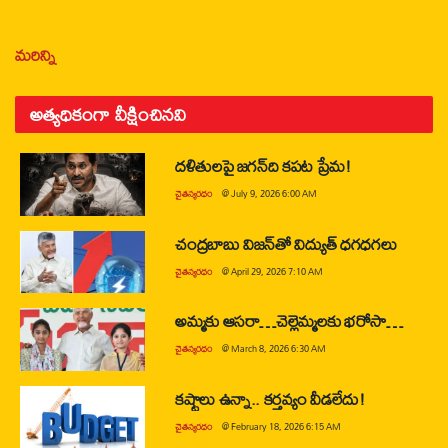
మరిన్ని
అత్యధికంగా వీక్షించినవి
దళితులపై జగన్‌ది కపట ప్రేమ!
చైతన్యరధం
@
July 9, 2026 6:00 AM
చంద్రబాబు విజన్‌తో విద్యుత్ ధగధగలు
చైతన్యరధం
@
April 29, 2026 7:10 AM
అమ్మకు ఆసరా…చెల్లెమ్మలకు భరోసా…
చైతన్యరధం
@
March 8, 2026 6:30 AM
కష్టాలు ఉన్నా.. కర్తవ్యం వీడలేదు!
చైతన్యరధం
@
February 18, 2026 6:15 AM