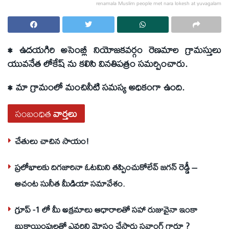
renamala Muslim people met nara lokesh at yuvagalam
• ఉదయగిరి అసెంబ్లీ నియోజకవర్గం రెణమాల గ్రామస్తులు
యువనేత లోకేష్ ను కలిసి వినతిపత్రం సమర్పించారు.
• మా గ్రామంలో మంచినీటి సమస్య అధికంగా ఉంది.
సంబంధిత
వార్తలు
చేతులు చాచిన సాయం!
ప్రలోభాలకు దిగజారినా ఓటమిని తప్పించుకోలేవ్ జగన్ రెడ్డీ –
ఆచంట సునీత మీడియా సమావేశం.
గ్రూప్ -1 లో మీ అక్రమాలు ఆధారాలతో సహా రుజువైనా ఇంకా
బుకాయింపులతో ఎవరిని మోసం చేస్తారు సవాంగ్ గారూ ?