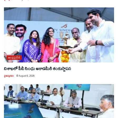
ఆంధ్రప్రదేశ్
విశాఖలో పీవీ సింధు అకాడమీకి శంకుస్థాపన
చైతన్యరధం
@
August 6, 2026