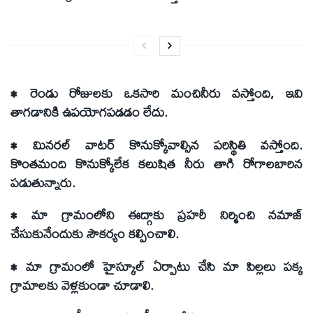
• రెండు రోజులకు ఒకసారి మంచినీరు వస్తోంది, ఇవి
తాగడానికి ఉపయోగపడడం లేదు.
• మినరల్ వాటర్ కొనుక్కోవాల్సిన పరిస్థితి వస్తోంది.
కొంతమంది కొనుక్కోలేక కలుషిత నీరు తాగి రోగాలబారిన
పడుతున్నారు.
• మా గ్రామంలోని ఈద్గాకు ప్రహరీ నిర్మించి నమాజ్
చేసుకునేందుకు సౌకర్యం కల్పించాలి.
• మా గ్రామంలో హైస్కూల్ ఏర్పాటు చేసి మా పిల్లలు పక్క
గ్రామాలకు వెళ్లకుండా చూడాలి.