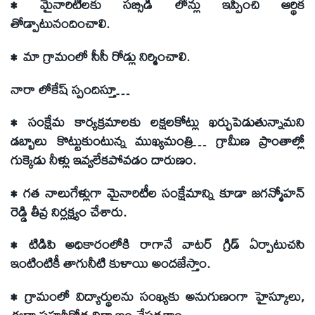
• మైనారిటీలకు సబ్సిడీ లోన్లు ఇప్పించి ఆర్థిక
తోడ్పాటునందించాలి.
• మా గ్రామంలో సీసీ రోడ్లు నిర్మించాలి.
నారా లోకేష్ స్పందిస్తూ…
• సంక్షేమ కార్యక్రమాలకు లక్షలకోట్లు ఖర్చుపెడుతున్నామని
డబ్బాలు కొట్టుకుంటున్న ముఖ్యమంత్రి… గ్రామీణ ప్రాంతాల్లో
గుక్కెడు నీళ్లు ఇవ్వలేకపోవడం దారుణం.
• గత నాలుగేళ్లుగా మైనారిటీల సంక్షేమాన్ని కూడా జగన్మోహన్
రెడ్డి తీవ్ర నిర్లక్ష్యం చేశారు.
• టిడిపి అధికారంలోకి రాగానే వాటర్ గ్రిడ్ ఏర్పాటుచసి
ఇంటింటికీ తాగునీటి కుళాయి అందజేస్తాం.
• గ్రామంలో విద్యార్థులను సంఖ్యకు అనుగుణంగా హైస్కూలు,
ఈద్గా ప్రహరీగోడ నిర్మాణం చేపడతాం.