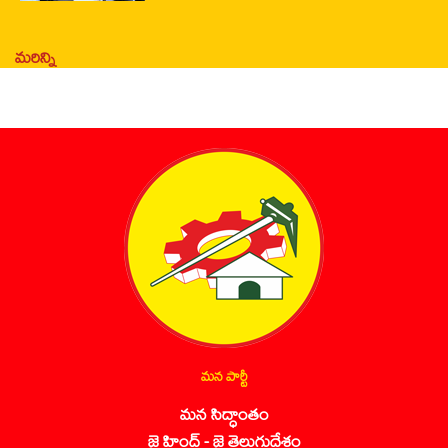
మరిన్ని
మన పార్టీ
మన సిద్ధాంతం
జై హింద్ - జై తెలుగుదేశం