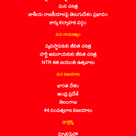
మన చరిత్ర
జాతీయ రాజకీయాలపై తెలుగుదేశం ప్రభావం
కార్య నిర్వాహక వర్గం
మన నాయకత్వం
వ్యవస్థాపకుని జీవిత చరిత్ర
పార్టీ అధినాయకుని జీవిత చరిత్ర
NTR శత జయంతి ఉత్సవాలు
మన విజయాలు
భారత దేశం
ఆంధ్ర ప్రదేశ్
తెలంగాణ
44 సంవత్సరాల విజయాలు
డౌన్లోడ్స్
మ్యానిఫెస్టో