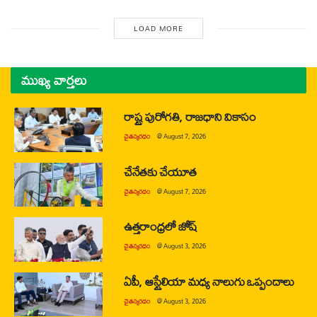
LOAD MORE
ముఖ్య వార్తలు
రాష్ట్ర పురోగతి, రాజధాని వికాసం
చైతన్యరధం
@
August 7, 2026
చేనేతకు చేయూత
చైతన్యరధం
@
August 7, 2026
ఉత్తరాంధ్రలో జోష్
చైతన్యరధం
@
August 3, 2026
ఏపీ, ఆస్ట్రేలియా మధ్య నాలుగు ఒప్పందాలు
చైతన్యరధం
@
August 3, 2026