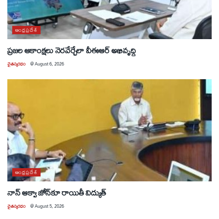
ఆంధ్రప్రదేశ్
ప్రజల ఆకాంక్షలు నెరవేర్చేలా వీఈఆర్ అభివృద్ధి
చైతన్యరధం
@
August 6, 2026
ఆంధ్రప్రదేశ్
నాన్ ఆక్వా జోన్‌కూ రాయితీ విద్యుత్
చైతన్యరధం
@
August 5, 2026