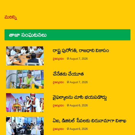
మరిన్ని
తాజా సంఘటనలు
రాష్ట్ర పురోగతి, రాజధాని వికాసం
చైతన్యరధం
@
August 7, 2026
చేనేతకు చేయూత
చైతన్యరధం
@
August 7, 2026
వైఫల్యాలను చూసి భయపడొద్దు
చైతన్యరధం
@
August 6, 2026
ఏఐ, డిజిటల్ సేవలకు చిరునామాగా విశాఖ
చైతన్యరధం
@
August 6, 2026