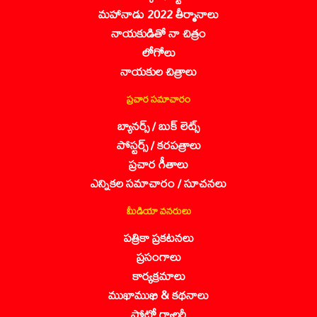
మహానాడు 2022 తీర్మానాలు
నాయకుడితో నా చిత్రం
లోగోలు
నాయకుల చిత్రాలు
ప్రచార సమాచారం
బ్యానర్స్ / బుక్ లెట్స్
పోస్టర్స్ / కరపత్రాలు
ప్రచార గీతాలు
ఎన్నికల సమాచారం / సూచనలు
మీడియా వనరులు
పత్రికా ప్రకటనలు
ప్రసంగాలు
కార్యక్రమాలు
ముఖాముఖి & కథనాలు
ఫోటో గ్యాలరీ