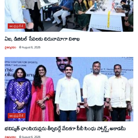
ఆంధ్రప్రదేశ్
ఏఐ, డిజిటల్ సేవలకు చిరునామాగా విశాఖ
చైతన్యరధం
@
August 6, 2026
ఆంధ్రప్రదేశ్
భవిష్యత్ ఛాంపియన్లను తీర్చిదిద్దే వేదికగా పీవీ సింధు స్పోర్ట్స్ అకాడమీ
చైతన్యరధం
@
August 6, 2026