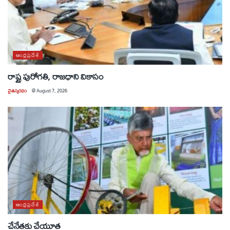
ఆంధ్రప్రదేశ్
రాష్ట్ర పురోగతి, రాజధాని వికాసం
చైతన్యరధం
@
August 7, 2026
ఆంధ్రప్రదేశ్
చేనేతకు చేయూత