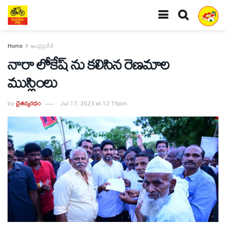
Home
ఆంధ్రప్రదేశ్
నారా లోకేష్ ను కలిసిన రెణమాల
ముస్లింలు
by
చైతన్యరధం
Jul 17, 2023 at 12:15pm