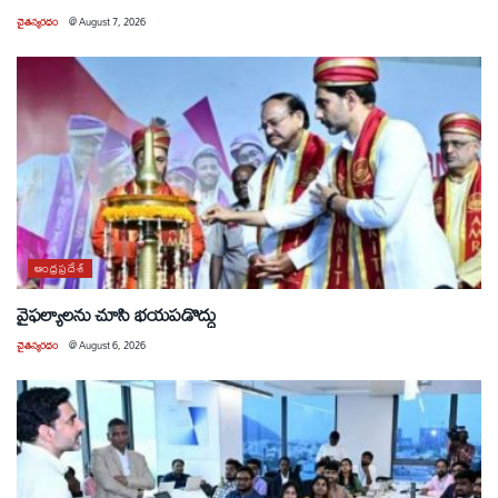
చైతన్యరధం
@
August 7, 2026
ఆంధ్రప్రదేశ్
వైఫల్యాలను చూసి భయపడొద్దు
చైతన్యరధం
@
August 6, 2026