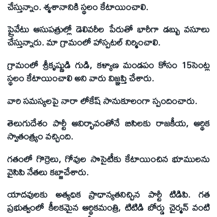
చేస్తున్నాం. శ్మశానానికి స్థలం కేటాయించాలి.
ప్రైవేటు ఆసుపత్రుల్లో డెలివరీల పేరుతో భారీగా డబ్బు వసూలు
చేస్తున్నారు. మా గ్రామంలో హాస్పటల్ నిర్మించాలి.
గ్రామంలో శ్రీకృష్ణుడి గుడి, కళ్యాణ మండపం కోసం 15సెంట్ల
స్థలం కేటాయించాలి అని వారు విజ్ఞప్తి చేశారు.
వారి సమస్యలపై నారా లోకేష్ సానుకూలంగా స్పందించారు.
తెలుగుదేశం పార్టీ ఆవిర్భావంతోనే బిసిలకు రాజకీయ, ఆర్థిక
స్వాతంత్ర్యం వచ్చింది.
గతంలో గొర్రెలు, గోవుల సొసైటీకు కేటాయించిన భూములను
వైసిపి నేతలు కబ్జాచేశారు.
యాదవులకు అత్యధిక ప్రాధాన్యతనిచ్చిన పార్టీ టిడిపి. గత
ప్రభుత్వంలో కీలకమైన ఆర్థికమంత్రి, టిటిడి బోర్డు చైర్మన్ వంటి