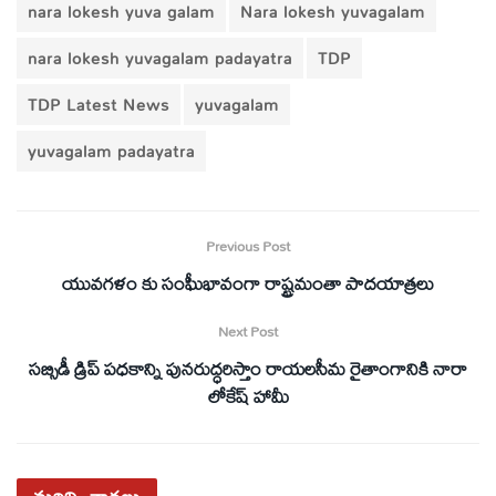
nara lokesh yuva galam
Nara lokesh yuvagalam
nara lokesh yuvagalam padayatra
TDP
TDP Latest News
yuvagalam
yuvagalam padayatra
Previous Post
యువగళం కు సంఘీభావంగా రాష్ట్రమంతా పాదయాత్రలు
Next Post
సబ్సిడీ డ్రిప్ పధకాన్ని పునరుద్ధరిస్తాం రాయలసీమ రైతాంగానికి నారా
లోకేష్ హామీ