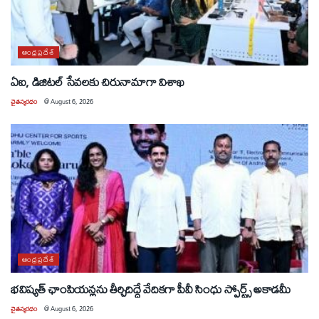
ఆంధ్రప్రదేశ్
ఏఐ, డిజిటల్ సేవలకు చిరునామాగా విశాఖ
చైతన్యరధం
@
August 6, 2026
ఆంధ్రప్రదేశ్
భవిష్యత్ ఛాంపియన్లను తీర్చిదిద్దే వేదికగా పీవీ సింధు స్పోర్ట్స్ అకాడమీ
చైతన్యరధం
@
August 6, 2026