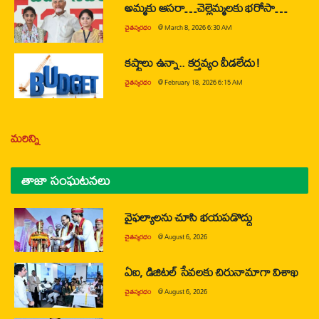
అమ్మకు ఆసరా…చెల్లెమ్మలకు భరోసా…
చైతన్యరధం
@
March 8, 2026 6:30 AM
కష్టాలు ఉన్నా.. కర్తవ్యం వీడలేదు!
చైతన్యరధం
@
February 18, 2026 6:15 AM
మరిన్ని
తాజా సంఘటనలు
వైఫల్యాలను చూసి భయపడొద్దు
చైతన్యరధం
@
August 6, 2026
ఏఐ, డిజిటల్ సేవలకు చిరునామాగా విశాఖ
చైతన్యరధం
@
August 6, 2026