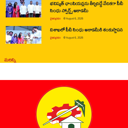
భవిష్యత్ ఛాంపియన్లను తీర్చిదిద్దే వేదికగా పీవీ
సింధు స్పోర్ట్స్ అకాడమీ
చైతన్యరధం
@
August 6, 2026
విశాఖలో పీవీ సింధు అకాడమీకి శంకుస్థాపన
చైతన్యరధం
@
August 6, 2026
మరిన్ని