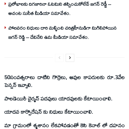
ప్రలోభాలకు దిగజారినా ఓటమిని తప్పించుకోలేవ్ జగన్ రెడ్డీ –
ఆచంట సునీత మీడియా సమావేశం.
పోలవరం నిధులు దారి మళ్ళించి చరిత్రహీనుడిగా మిగిలిపోయిన
జగన్ రెడ్డి – దేవినేని ఉమ మీడియా సమావేశం.
50సంవత్సరాలు దాటిని గొర్రెలు, ఆవుల కాపరులకు రూ.3వేల
పెన్షన్ ఇవ్వాలి.
పాలడెయిరీ చైర్మన్ పదవులు యాదవులకు కేటాయించాలి.
యాదవ కార్పొరేషన్ కు నిధులు కేటాయించాలి.
మా గ్రామంలో శ్మశానం లేకపోవడంతో కెసి కెనాల్ లో దహనం