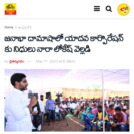
Home
ఆంధ్రప్రదేశ్
జనాభా దామాషాలో యాదవ కార్పొరేషన్
కు నిధులు నారా లోకేష్ వెల్లడి
by
చైతన్యరధం
May 11, 2023 at 6:38pm