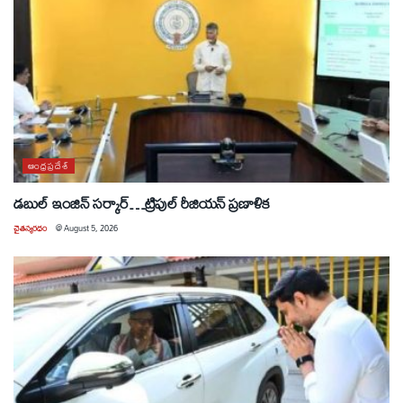
ఆంధ్రప్రదేశ్
డబుల్ ఇంజిన్ సర్కార్…ట్రిపుల్ రీజియన్ ప్రణాళిక
చైతన్యరధం
@
August 5, 2026