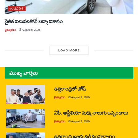
ఆంధ్రప్రదేశ్
నైతిక విలువలతోనే విద్యా వికాసం
చైతన్యరధం
@
August 5, 2026
LOAD MORE
ముఖ్య వార్తలు
ఉత్తరాంధ్రలో జోష్
చైతన్యరధం
@
August 3, 2026
ఏపీ, ఆస్ట్రేలియా మధ్య నాలుగు ఒప్పందాలు
చైతన్యరధం
@
August 3, 2026
ఉత్తరాంధ్ర అభివృద్ధికి సింహద్వారం