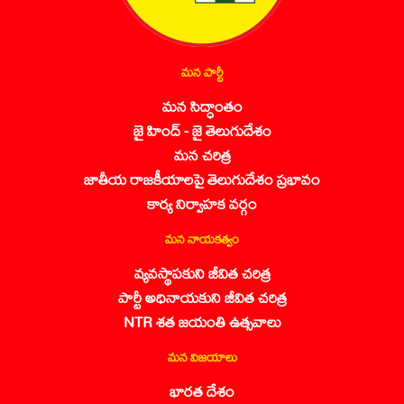
మన పార్టీ
మన సిద్ధాంతం
జై హింద్ - జై తెలుగుదేశం
మన చరిత్ర
జాతీయ రాజకీయాలపై తెలుగుదేశం ప్రభావం
కార్య నిర్వాహక వర్గం
మన నాయకత్వం
వ్యవస్థాపకుని జీవిత చరిత్ర
పార్టీ అధినాయకుని జీవిత చరిత్ర
NTR శత జయంతి ఉత్సవాలు
మన విజయాలు
భారత దేశం