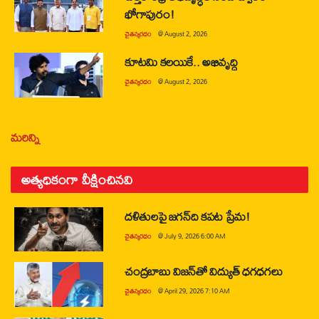
భోగాపురం!
చైతన్యరధం
@
August 2, 2026
కూటమి కలయికే.. అభివృద్ధి
చైతన్యరధం
@
August 2, 2026
మరిన్ని
అత్యధికంగా వీక్షించినవి
దళితులపై జగన్‌ది కపట ప్రేమ!
చైతన్యరధం
@
July 9, 2026 6:00 AM
చంద్రబాబు విజన్‌తో విద్యుత్ ధగధగలు
చైతన్యరధం
@
April 29, 2026 7:10 AM