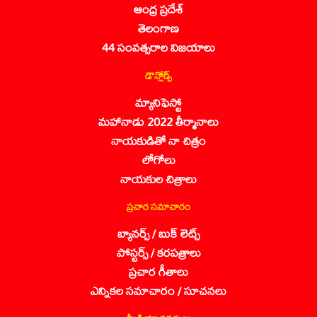
ఆంధ్ర ప్రదేశ్
తెలంగాణ
44 సంవత్సరాల విజయాలు
డౌన్లోడ్స్
మ్యానిఫెస్టో
మహానాడు 2022 తీర్మానాలు
నాయకుడితో నా చిత్రం
లోగోలు
నాయకుల చిత్రాలు
ప్రచార సమాచారం
బ్యానర్స్ / బుక్ లెట్స్
పోస్టర్స్ / కరపత్రాలు
ప్రచార గీతాలు
ఎన్నికల సమాచారం / సూచనలు