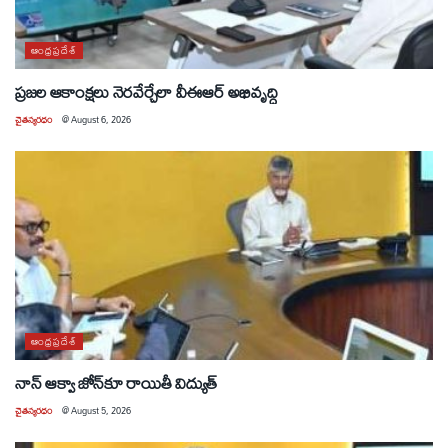
ఆంధ్రప్రదేశ్
ప్రజల ఆకాంక్షలు నెరవేర్చేలా వీఈఆర్ అభివృద్ధి
చైతన్యరధం
@
August 6, 2026
ఆంధ్రప్రదేశ్
నాన్ ఆక్వా జోన్‌కూ రాయితీ విద్యుత్
చైతన్యరధం
@
August 5, 2026