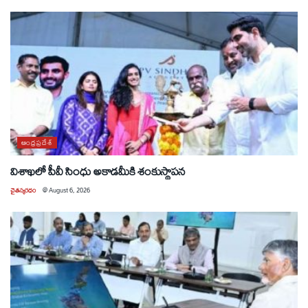
ఆంధ్రప్రదేశ్
విశాఖలో పీవీ సింధు అకాడమీకి శంకుస్థాపన
చైతన్యరధం
@
August 6, 2026