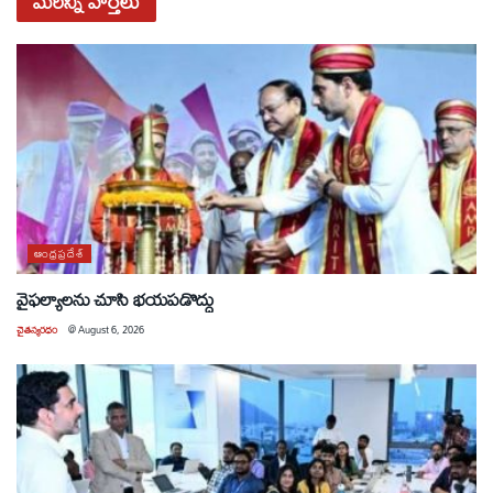
మరిన్ని
వార్తలు
ఆంధ్రప్రదేశ్
వైఫల్యాలను చూసి భయపడొద్దు
చైతన్యరధం
@
August 6, 2026