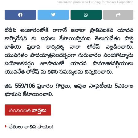
nara lokesh promise to Funding for Yadava Corporation
టిడిపి అధికారంలోకి రాగానే జనాభా ప్రాతిపదికన యాదవ
కార్పొరేషన్ కు నిధులు కేటాయిస్తామని తెలుగుదేశం పార్టీ
జాతీయ ప్రధాన కార్యదర్శి నారా లోకేష్ వెల్లడించారు.
యువగళం పాదయాత్రసందర్భంగా గురువారం నందికొట్కూరు
నియోజకవర్గం జూపాడులో యాదవ సామాజికవర్గీయులు
యువనేత లోకేష్ ను కలిసి సమస్యలను విన్నవించారు.
జిఓ 559/106 ప్రకారం గొర్రెలు, ఆవుల సొసైటీలకు 5ఎకరాల
భూమిని కేటాయించాలి.
సంబంధిత
వార్తలు
చేతులు చాచిన సాయం!