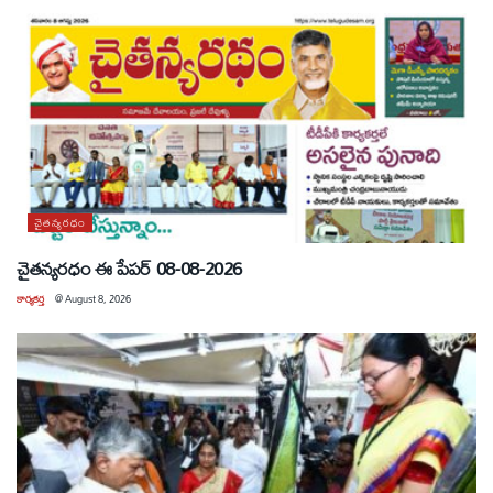
చైతన్యరధం
చైతన్యరధం ఈ పేపర్ 08-08-2026
కార్యకర్త
@
August 8, 2026