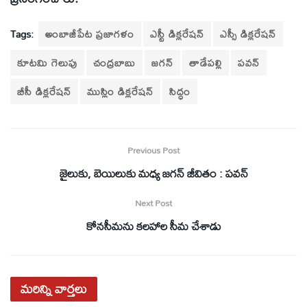
Tags:
అంబాజీపేట ప్రజాగళం
ఎస్టీ డిక్లరేషన్‌
ఎస్సీ డిక్లరేషన్‌
కూటమి గెలుపు
చంద్రబాబు
జగన్‌
తాడేపల్లి
పవన్‌
బీసీ డిక్లరేషన్
ముస్లిం డిక్లరేషన్‌
సిద్ధం
Previous Post
జైలుకు, బెయిలుకు మధ్య జగన్‌ జీవితం : పవన్‌
Next Post
కోనసీమను కలహాల సీమ చేశాడు
మరిన్ని
వార్తలు