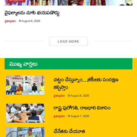
వైఫల్యాలను చూసి భయపడొద్దు
చైతన్యరధం
@
August 6, 2026
LOAD MORE
ముఖ్య వార్తలు
చట్టం చేస్తున్నాం…బీసీలకు సంరక్షణ
కల్పిస్తాం
చైతన్యరధం
@
August 8, 2026
రాష్ట్ర పురోగతి, రాజధాని వికాసం
చైతన్యరధం
@
August 7, 2026
చేనేతకు చేయూత