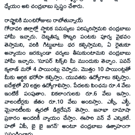
ధ్యేయం అని చంద్రబాబు స్పష్టం చేశారు.
రాష్ట్రానికి మంచిరోజులు రాబోతున్నాయ్‌
గోదావరి జిల్లాల్లో స్థానిక సమస్యలు పరిష్కరిస్తామని చంద్రబాబు
హామీ ఇచ్చారు. దెబ్బతిన్న కొబ్బరి పంటకు పూర్వ వైభవం
తెస్తామని, వరికి గిట్టుబాటు ధర కల్పిస్తామని, ఏ రైతుకూ
అన్యాయం జరక్కుండా చర్యలు తీసుకుంటామని చంద్రబాబు
హామీ ఇచ్చారు. ‘సూపర్‌ సిక్స్‌ని మీ ముందుకు తెచ్చాం. పవన్‌
క్యలాణ్‌ మరో 4 పాయింట్లు చెప్పారు. మొత్తం 10 పాయింట్లతో
మీకు ఆర్థిక భరోసా కల్పిస్తాం. యువతకు ఉద్యోగాలు కల్పిస్తాం.
ఐదేళ్లలో 20 లక్షల ఉద్యోగాలిస్తాం. పేదలకు పింఛను రూ.4 వేలు
ఇంటికే పంపుతాం. వికలాంగులకు రూ.6 వేలు ఇస్తాం.
వాలంటీర్లకు జీతం రూ.10 వేలు అందిస్తాం. ఎస్సీ, ఎస్టీ,
మైనారిటీలకు త్వరలో డిక్లరేషన్‌ తెస్తాం. జనాభా దామాషా
ప్రకారం అందరికీ న్యాయం చేస్తాం. ఈసారి వన్‌ వే ఎన్నికలే.
హలో ఏపీ, బై బై జగన్‌’ అంటూ చంద్రబాబు ఉత్సాహంగా
ప్రసంగించారు.