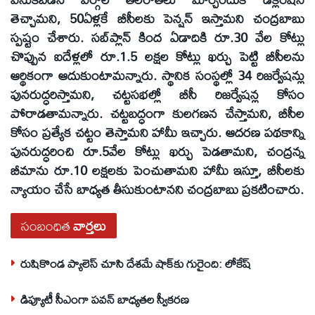
తెచ్చామని, 50ఏళ్లకే బీసీలకు పెన్షన్‌ ఇస్తామని చంద్రబాబు
స్పష్టం చేశారు. సబ్‌ప్లాన్‌ కింద ఏడాదికి రూ.30 వేల కోట్లు
చొప్పున ఐదేళ్లలో రూ.1.5 లక్షల కోట్లు ఖర్చు పెట్టి బీసీలను
ఆర్థికంగా ఆదుకుంటామన్నారు. స్థానిక సంస్థల్లో 34 రిజర్వేషన్లు
పునరుద్ధరిస్తామని, చట్టసభల్లో బీసీ రిజర్వేషన్ల కోసం
పోరాడతామన్నారు. చట్టబద్ధంగా కులగణన చేస్తామని, బీసీల
కోసం ప్రత్యేక చట్టం తెస్తామని హామీ ఇచ్చారు. ఆదరణ పథకాన్ని
పునరుద్ధరించి రూ.5వేల కోట్లు ఖర్చు పెడతామని, చంద్రన్న
బీమాను రూ.10 లక్షలకు పెంచుతామని హామీ ఇస్తూ, బీసీలకు
న్యాయం చేసే బాధ్యత తీసుకుంటానని చంద్రబాబు ప్రకటించారు.
సంబంధిత
వార్తలు
రుషికొండ ప్యాలెస్‌ చూసి దేశమే షాక్‌కు గురైంది: లోకేష్‌
డిప్యూటీ సీఎంగా పవన్‌ బాధ్యతల స్వీకరణ