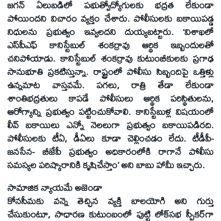
జగన్‌ ఏలుబడిలో పభుత్వోద్యోగులకు భద్రత లేకుండా
పోయిందని విచారం వ్యక్తం చేశారు. పోలీసులకు బకాయిపడ్డ
నిధులను ప్రభుత్వం ఇవ్వలదని దుయ్యబట్టారు. ‘విశాఖలో
ఎస్‌పీఎఫ్‌ కానిస్టేబుల్‌ శంకర్రావు ఆర్థిక ఇబ్బందులతో
చనిపోయాడు. కానిస్టేబుల్‌ శంకర్రావు కుటుంబీకులకు ప్రగాఢ
సానుభూతి ప్రకటిస్తున్నా. రాష్ట్రంలో పోలీసు సిబ్బందిపై ఒత్తిళ్లు
ఉన్నమాట వాస్తవమే. పగలు, రాత్రి తేడా లేకుండా
శాంతిభద్రతులు కాపడే పోలీసులు ఆర్థిక పరిస్థితులను,
ఆరోగ్యాన్ని ప్రభుత్వం పట్టించుకోవాలి. కానిస్టేబుళ్ల విషయంలో
లీవ్‌ బకాయిలు ఎన్నో నెలలుగా ప్రభుత్వం బకాయిపడిరది.
పోలీసులకు టీఏ, డీఏలు కూడా చెల్లించడం లేదు. టీడీపీ-
జనసేన- బీజేపీ ప్రభుత్వం అధికారంలోకి రాగానే పోలీసు
సమస్యల పరిష్కారానికి కృషిచేస్తాం’ అని బాబు హామీ ఇచ్చారు.
సామాజిక న్యాయమే అజెండా
కోనసీమకు వన్నె తెచ్చిన వ్యక్తి బాలయోగి అని గుర్తు
చేసుకుంటూ, సాధారణ కుటుంబంలో పుట్టి లోక్‌సభ స్పీకర్‌గా