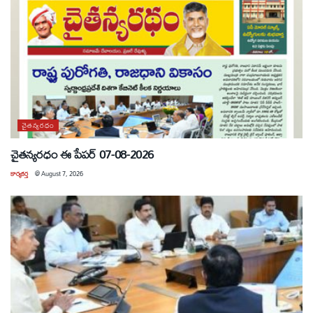
చైతన్యరధం
చైతన్యరధం ఈ పేపర్ 07-08-2026
కార్యకర్త
@
August 7, 2026