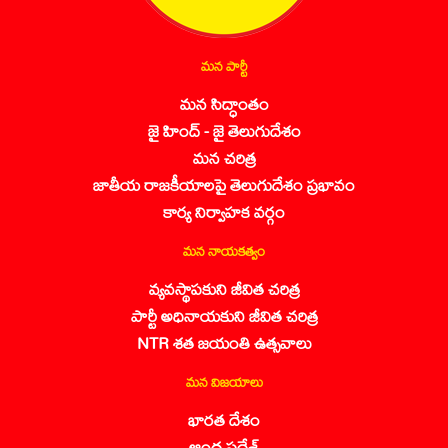
మన పార్టీ
మన సిద్ధాంతం
జై హింద్ - జై తెలుగుదేశం
మన చరిత్ర
జాతీయ రాజకీయాలపై తెలుగుదేశం ప్రభావం
కార్య నిర్వాహక వర్గం
మన నాయకత్వం
వ్యవస్థాపకుని జీవిత చరిత్ర
పార్టీ అధినాయకుని జీవిత చరిత్ర
NTR శత జయంతి ఉత్సవాలు
మన విజయాలు
భారత దేశం
ఆంధ్ర ప్రదేశ్