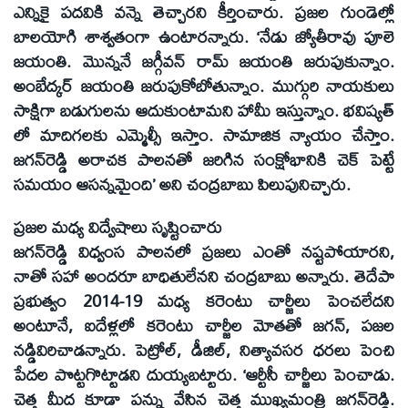
ఎన్నికై పదవికి వన్నె తెచ్చారని కీర్తించారు. ప్రజల గుండెల్లో
బాలయోగి శాశ్వతంగా ఉంటారన్నారు. ‘నేడు జ్యోతీరావు పూలె
జయంతి. మొన్ననే జగ్గీవన్‌ రామ్‌ జయంతి జరుపుకున్నాం.
అంబేద్కర్‌ జయంతి జరుపుకోబోతున్నాం. ముగ్గురి నాయకులు
సాక్షిగా బడుగులను ఆదుకుంటామని హామీ ఇస్తున్నాం. భవిష్యత్‌
లో మాదిగలకు ఎమ్మెల్సీ ఇస్తాం. సామాజిక న్యాయం చేస్తాం.
జగన్‌రెడ్డి అరాచక పాలనతో జరిగిన సంక్షోభానికి చెక్‌ పెట్టే
సమయం ఆసన్నమైంది’ అని చంద్రబాబు పిలుపునిచ్చారు.
ప్రజల మధ్య విద్వేషాలు సృష్టించారు
జగన్‌రెడ్డి విధ్వంస పాలనలో ప్రజలు ఎంతో నష్టపోయారని,
నాతో సహా అందరూ బాధితులేనని చంద్రబాబు అన్నారు. తెదేపా
ప్రభుత్వం 2014-19 మధ్య కరెంటు చార్జీలు పెంచలేదని
అంటూనే, ఐదేళ్లలో కరెంటు చార్జీల మోతతో జగన్‌, పజల
నడ్డివిరిచాడన్నారు. పెట్రోల్‌, డీజిల్‌, నిత్యావసర ధరలు పెంచి
పేదల పొట్టగొట్టాడని దుయ్యబట్టారు. ‘ఆర్టీసీ చార్జీలు పెంచాడు.
చెత్త మీద కూడా పన్ను వేసిన చెత్త ముఖ్యమంత్రి జగన్‌రెడ్డి.