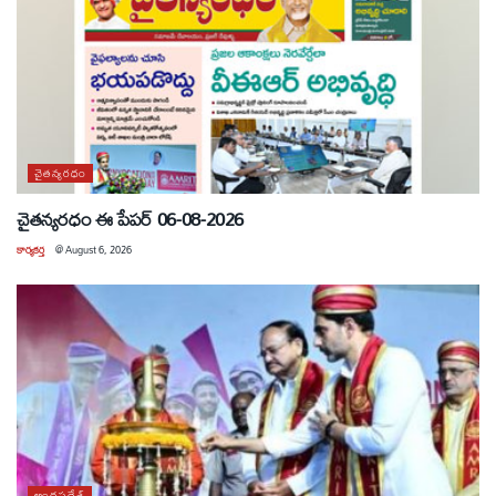
చైతన్యరధం
చైతన్యరధం ఈ పేపర్ 06-08-2026
కార్యకర్త
@
August 6, 2026
ఆంధ్రప్రదేశ్