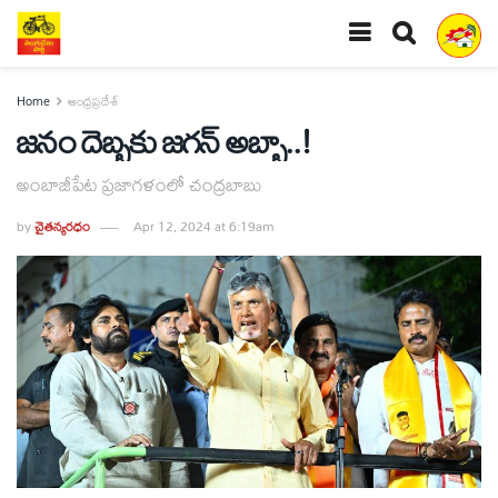
Home
ఆంధ్రప్రదేశ్
జనం దెబ్బకు జగన్‌ అబ్బా..!
అంబాజీపేట ప్రజాగళంలో చంద్రబాబు
by
చైతన్యరధం
Apr 12, 2024 at 6:19am