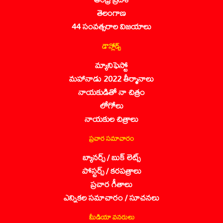
తెలంగాణ
44 సంవత్సరాల విజయాలు
డౌన్లోడ్స్
మ్యానిఫెస్టో
మహానాడు 2022 తీర్మానాలు
నాయకుడితో నా చిత్రం
లోగోలు
నాయకుల చిత్రాలు
ప్రచార సమాచారం
బ్యానర్స్ / బుక్ లెట్స్
పోస్టర్స్ / కరపత్రాలు
ప్రచార గీతాలు
ఎన్నికల సమాచారం / సూచనలు
మీడియా వనరులు