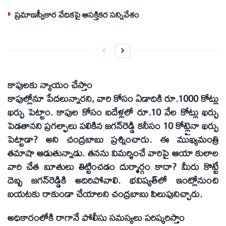
ప్రమాణస్వీకార వేదికపై ఆసక్తికర సన్నివేశం
కాపులకు న్యాయం చేస్తాం
కాపుల్లోనూ పేదలున్నారని, వారి కోసం ఏడాదికి రూ.1000 కోట్లు
ఖర్చు పెట్టాం. కాపుల కోసం ఐదేళ్లలో రూ.10 వేల కోట్లు ఖర్చు
పెడతానని ప్రగల్ఫాలు పలికిన జగన్‌రెడ్డి కనీసం 10 కోట్లైనా ఖర్చు
పెట్టాడా? అని చంద్రబాబు ప్రశ్నించారు. ఈ ముఖ్యమంత్రి
తమాషా ఆడుతున్నాడు. తనను విమర్శించే వారిపై ఆయా కులాల
వారి చేత బూతులు తిట్టించడం దుర్మార్గం కాదా? మీరు కొట్టే
దెబ్బ జగన్‌రెడ్డికి అదిరిపోవాలి. భవిష్యత్‌లో ఇంట్లోనుంచి
బయటకు రాకుండా చేయాలని చంద్రబాబు పిలుపునిచ్చారు.
అధికారంలోకి రాగానే పోలీసు సమస్యలు పరిష్కరిస్తాం