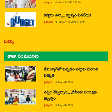
చైతన్యరధం
@
March 8, 2026 6:30 AM
కష్టాలు ఉన్నా.. కర్తవ్యం వీడలేదు!
చైతన్యరధం
@
February 18, 2026 6:15 AM
మరిన్ని
తాజా సంఘటనలు
జీఐ ట్యాగ్‌తో కుప్పడం పట్టుకు మరింత
విశిష్టత
చైతన్యరధం
@
August 8, 2026
చట్టం చేస్తున్నాం…బీసీలకు సంరక్షణ
కల్పిస్తాం
చైతన్యరధం
@
August 8, 2026