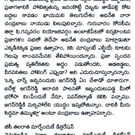
ప్రజాగళానికి పోటెత్తుతున్న జనంకొట్టే దెబ్బకు తాడేపల్లి కోట
బద్దలు కావడం ఖాయమని తెలుగుదేశం అధినేత నారా
చంద్రబాబు నాయుడు పిలుపునిచ్చారు. గురువారం కోనసీమ
జిల్లా పి.గన్నవరం నియోజకవర్గం అంబాజీపేటలో నిర్వహించిన
ప్రజాగళం సభలో తెదేపా అధినేత చంద్రబాబు మాట్లాడుతూ
ఎక్కడికక్కడ ప్రజల ఉత్సాహం, కసి చూస్తుంటే ఎన్డీయే కూటమి
గెలుపు లాంఛనమేనని తేలిపోయిందన్నారు. ప్రజా స్పందన
ప్రభుత్వ వ్యతిరేకతకు అద్దం పడుతోందని, ఆడబిడ్డలు,
వీరవనితలు పోలింగ్‌ ఎప్పుడా? అని ఎదురుచూస్తున్నారన్నారు.
‘ఒక్క చాన్స్‌ ఇచ్చినందుకు జగన్‌రెడ్డి ఏం చేశాడో చూశారుగా.
ఐదేళ్ల జగన్‌రెడ్డి అరాచక పాలనతో ఇబ్బందులుపడ్డ మీలో
భరోసా నింపేందుకే నేనూ, పవన్‌కల్యాణ్‌ కలిసి వచ్చాము.
జగన్‌రెడ్డికి మర్చిపోలేని యుద్ధం ఇవ్వబోతున్నాం. దానికి మీరు
సిద్ధమా తమ్ముళ్లూ’ అంటూ చంద్రబాబు ఉత్సాహపర్చారు.
బీసీ తలరాత మార్చేందుకే డిక్లరేషన్‌
వెనుకబడిన వర్గాల తలరాతలు మార్చేందుకే డిక్లరేషన్‌