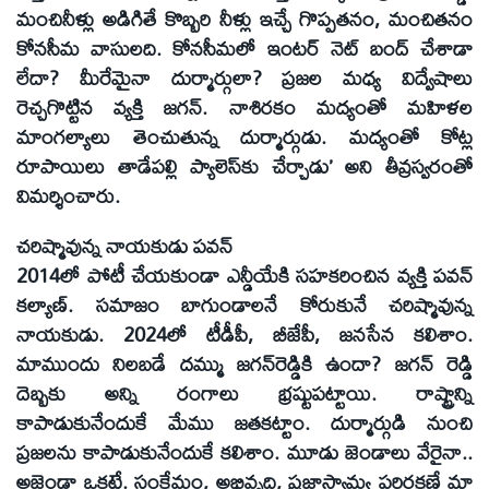
మంచినీళ్లు అడిగితే కొబ్బరి నీళ్లు ఇచ్చే గొప్పతనం, మంచితనం
కోనసీమ వాసులది. కోనసీమలో ఇంటర్‌ నెట్‌ బంద్‌ చేశాడా
లేదా? మీరేమైనా దుర్మార్గులా? ప్రజల మధ్య విద్వేషాలు
రెచ్చగొట్టిన వ్యక్తి జగన్‌. నాశిరకం మద్యంతో మహిళల
మాంగల్యాలు తెంచుతున్న దుర్మార్గుడు. మద్యంతో కోట్ల
రూపాయిలు తాడేపల్లి ప్యాలెస్‌కు చేర్చాడు’ అని తీవ్రస్వరంతో
విమర్శించారు.
చరిష్మావున్న నాయకుడు పవన్‌
2014లో పోటీ చేయకుండా ఎన్డీయేకి సహకరించిన వ్యక్తి పవన్‌
కల్యాణ్‌. సమాజం బాగుండాలనే కోరుకునే చరిష్మావున్న
నాయకుడు. 2024లో టీడీపీ, బీజేపీ, జనసేన కలిశాం.
మాముందు నిలబడే దమ్ము జగన్‌రెడ్డికి ఉందా? జగన్‌ రెడ్డి
దెబ్బకు అన్ని రంగాలు భ్రష్టుపట్టాయి. రాష్ట్రాన్ని
కాపాడుకునేందుకే మేము జతకట్టాం. దుర్మార్గుడి నుంచి
ప్రజలను కాపాడుకునేందుకే కలిశాం. మూడు జెండాలు వేరైనా..
అజెండా ఒకటే. సంక్షేమం, అభివృద్ధి, ప్రజాస్వామ్య పరిరక్షణే మా