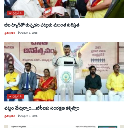
ఆంధ్రప్రదేశ్
జీఐ ట్యాగ్‌తో కుప్పడం పట్టుకు మరింత విశిష్టత
చైతన్యరధం
@
August 8, 2026
ఆంధ్రప్రదేశ్
చట్టం చేస్తున్నాం…బీసీలకు సంరక్షణ కల్పిస్తాం
చైతన్యరధం
@
August 8, 2026