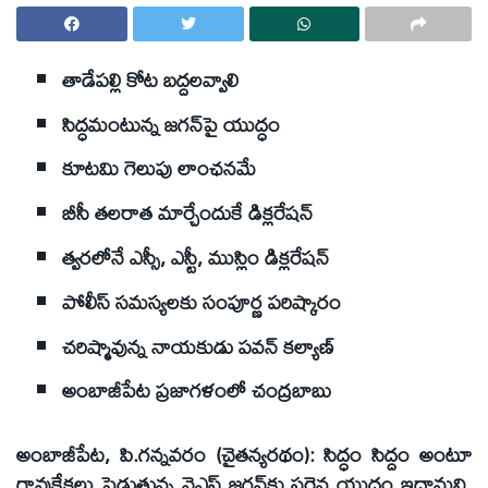
తాడేపల్లి కోట బద్దలవ్వాలి
సిద్ధమంటున్న జగన్‌పై యుద్ధం
కూటమి గెలుపు లాంఛనమే
బీసీ తలరాత మార్చేందుకే డిక్లరేషన్‌
త్వరలోనే ఎస్సీ, ఎస్టీ, ముస్లిం డిక్లరేషన్‌
పోలీస్‌ సమస్యలకు సంపూర్ణ పరిష్కారం
చరిష్మావున్న నాయకుడు పవన్‌ కల్యాణ్‌
అంబాజీపేట ప్రజాగళంలో చంద్రబాబు
అంబాజీపేట, పి.గన్నవరం (చైతన్యరథం): సిద్ధం సిద్దం అంటూ
గావుకేకలు పెడుతున్న వైఎస్‌ జగన్‌కు సరైన యుద్ధం ఇద్దామని,