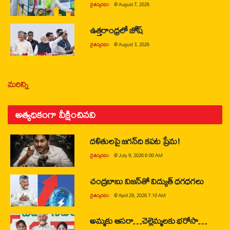
చైతన్యరధం
@
August 7, 2026
ఉత్తరాంధ్రలో జోష్
చైతన్యరధం
@
August 3, 2026
మరిన్ని
అత్యధికంగా వీక్షించినవి
దళితులపై జగన్‌ది కపట ప్రేమ!
చైతన్యరధం
@
July 9, 2026 6:00 AM
చంద్రబాబు విజన్‌తో విద్యుత్ ధగధగలు
చైతన్యరధం
@
April 29, 2026 7:10 AM
అమ్మకు ఆసరా…చెల్లెమ్మలకు భరోసా…