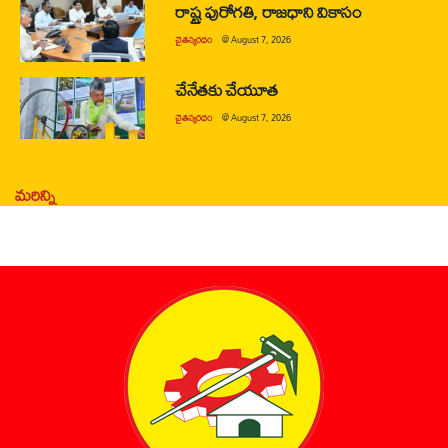
రాష్ట్ర పురోగతి, రాజధాని వికాసం
చైతన్యరధం
@
August 7, 2026
చేనేతకు చేయూత
చైతన్యరధం
@
August 7, 2026
మరిన్ని