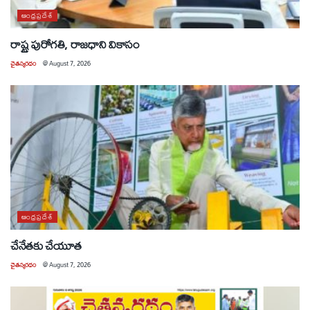
ఆంధ్రప్రదేశ్
రాష్ట్ర పురోగతి, రాజధాని వికాసం
చైతన్యరధం
@
August 7, 2026
ఆంధ్రప్రదేశ్
చేనేతకు చేయూత
చైతన్యరధం
@
August 7, 2026