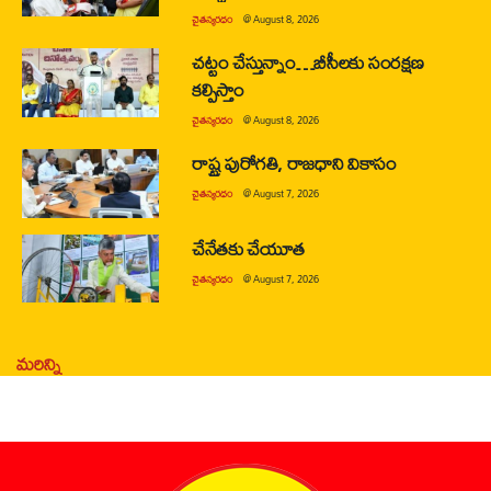
చైతన్యరధం
@
August 8, 2026
చట్టం చేస్తున్నాం…బీసీలకు సంరక్షణ
కల్పిస్తాం
చైతన్యరధం
@
August 8, 2026
రాష్ట్ర పురోగతి, రాజధాని వికాసం
చైతన్యరధం
@
August 7, 2026
చేనేతకు చేయూత
చైతన్యరధం
@
August 7, 2026
మరిన్ని