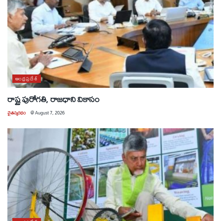
ఆంధ్రప్రదేశ్
రాష్ట్ర పురోగతి, రాజధాని వికాసం
చైతన్యరధం
@
August 7, 2026