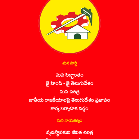
మన పార్టీ
మన సిద్ధాంతం
జై హింద్ - జై తెలుగుదేశం
మన చరిత్ర
జాతీయ రాజకీయాలపై తెలుగుదేశం ప్రభావం
కార్య నిర్వాహక వర్గం
మన నాయకత్వం
వ్యవస్థాపకుని జీవిత చరిత్ర