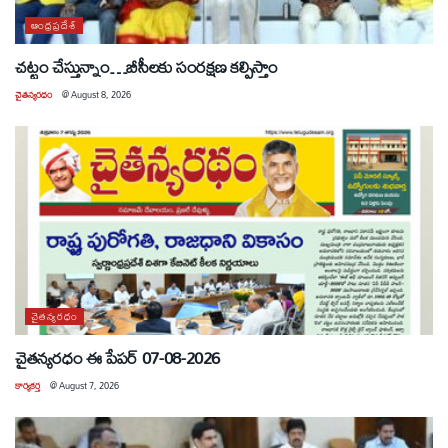
ఆంధ్రప్రదేశ్
చట్టం చేస్తున్నాం…బీసీలకు సంరక్షణ కల్పిస్తాం
చైతన్యరధం
@
August 8, 2026
చైతన్యరధం
చైతన్యరధం ఈ పేపర్ 07-08-2026
కార్యకర్త
@
August 7, 2026