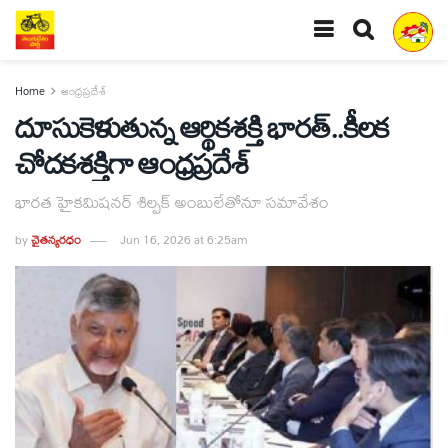
Home
ఆంధ్రప్రదేశ్
దూసుకెళుతున్న ఆర్థికశక్తి భారత్..కీలక
చోదకశక్తిగా ఆంధ్రప్రదేశ్
భారత హైకమిషనర్ శిల్పక్ అంబులేతోనూ సమావేశం
by
చైతన్యరధం
Jun 16, 2026 at 6:25am