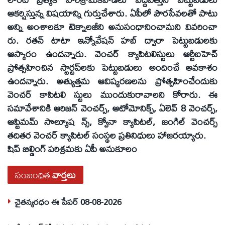
ఆకర్షిస్తున్న విషయాన్ని గుర్తుచేశారు. ఏపీలో పౌరసేవలతో పాటు
అన్ని అంశాలకూ టెక్నాలజీని అనుసంధానించామని వివరించా
రు. రతన్ టాటా ఇన్నోవేషన్ హబ్ ద్వారా పెట్టుబడులకు
ఆస్కారం ఉందన్నారు. వెంచర్ క్యాపిటలిస్టులు ఆర్టీఐహెచ్
ప్రోత్సహించిన స్టార్టప్‌లకు పెట్టుబడులు అందించే అవకాశం
ఉందన్నారు. అత్యుత్తమ ఆవిష్కరణలను ప్రోత్సహించేందుకు
వెంచర్ కాపిటలి స్టులు ముందుకురావాలని కోరారు. ఈ
సమావేశానికి ఆరిజన్ వెంచర్స్, ఆటోమోనిక్స్, ఏలెవ్ 8 వెంచర్స్,
ఆప్టిమమ్ సొల్యూష న్స్, క్వోనా క్యాపిటల్, జంగిల్ వెంచర్స్
తదితర వెంచర్ క్యాపిటల్ సంస్థల ప్రతినిధులు హాజరయ్యారు.
షిప్ బిల్డింగ్ పరిశ్రమకు ఏపీ అనుకూలం
సంబంధిత
వార్తలు
చైతన్యరధం ఈ పేపర్ 08-08-2026