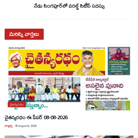
నేడు సింగపూర్‌లో వరల్డ్ సిటీస్ సదస్సు
మరిన్ని
వార్తలు
చైతన్యరధం
చైతన్యరధం ఈ పేపర్ 08-08-2026
కార్యకర్త
@
August 8, 2026