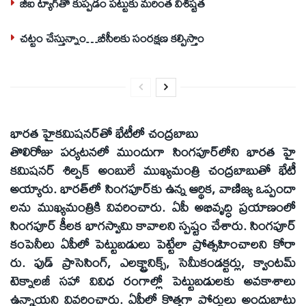
జీఐ ట్యాగ్‌తో కుప్పడం పట్టుకు మరింత విశిష్టత
చట్టం చేస్తున్నాం…బీసీలకు సంరక్షణ కల్పిస్తాం
భారత హైకమిషనర్‌తో భేటీలో చంద్రబాబు
తొలిరోజు పర్యటనలో ముందుగా సింగపూర్‌లోని భారత హై
కమిషనర్ శిల్పక్ అంబులే ముఖ్యమంత్రి చంద్రబాబుతో భేటీ
అయ్యారు. భారత్‌లో సింగపూర్‌కు ఉన్న ఆర్థిక, వాణిజ్య ఒప్పందా
లను ముఖ్యమంత్రికి వివరించారు. ఏపీ అభివృద్ధి ప్రయాణంలో
సింగపూర్ కీలక భాగస్వామి కావాలని స్పష్టం చేశారు. సింగపూర్
కంపెనీలు ఏపీలో పెట్టుబడులు పెట్టేలా ప్రోత్సహించాలని కోరా
రు. ఫుడ్ ప్రాసెసింగ్, ఎలక్ట్రానిక్స్, సెమీకండక్టర్లు, క్వాంటమ్
టెక్నాలజీ సహా వివిధ రంగాల్లో పెట్టుబడులకు అవకాశాలు
ఉన్నాయని వివరించారు. ఏపీలో కొత్తగా పోర్టులు అందుబాటు