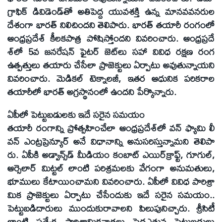
గ్రాఫిక్ డివిడెండ్‌తో అతిపెద్ద యువశక్తి ఉన్న మానవవనరుల
దేశంగా భారత్ నిలిచిందని తెలిపారు. భారత్ తయారీ రంగంలో
ఆంధ్రప్రదేశ్ కీలకపాత్ర పోషిస్తోందని వివరించారు. ఆంధ్రప్రదే
శ్‌లో 5వ జనరేషన్ ఫైటర్ జెట్‌లు సహా వివిధ రక్షణ రంగ
ఉత్పత్తులు తయారు చేసేలా ప్రాజెక్టులు ఏర్పాటు అవుతున్నాయని
వివరించారు. మెడికల్ టెక్నాలజీ, ఇతర ఆధునిక పరికరాల
తయారీలో భారత్ అగ్రస్థానంలో ఉందని పేర్కొన్నారు.
ఏపీలో పెట్టుబడులకు ఇదే సరైన సమయం
తయారీ రంగాన్ని ప్రోత్సహించేలా ఆంధ్రప్రదేశ్‌లో వన్ ఫ్యామి లీ
వన్ ఎంట్రప్రెన్యూర్ అనే విధానాన్ని అనుసరిస్తున్నామని తెలిపా
రు. ఏపీకి అడ్వాన్స్‌డ్ మీడియం కంబాట్ ఎయిర్‌క్రాఫ్ట్, గూగుల్,
ఆర్సెలార్ మిట్టల్ లాంటి పరిశ్రమలకు వేగంగా అనుమతులు,
భూములు కేటాయించామని వివరించారు. ఏపీలో వివిధ పారిశ్రా
మిక ప్రాజెక్టులు ఏర్పాటు చేసేందుకు ఇదే సరైన సమయం..
పెట్టుబడిదారులు ముందుకురావాలని పిలుపునిచ్చారు. శ్రీసిటీ
లాంటి ప్రత్యేక పారిశ్రామికవాడలు పెద్దఎత్తున పెట్టుబడులు