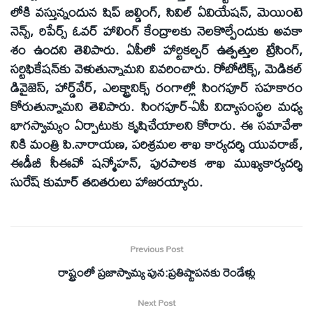
లోకి వస్తున్నందున షిప్ బిల్డింగ్, సివిల్ ఏవియేషన్, మెయింటె
నెన్స్, రిపేర్స్ ఓవర్ హాలింగ్ కేంద్రాలకు నెలకొల్పేందుకు అవకా
శం ఉందని తెలిపారు. ఏపీలో హార్టికల్చర్ ఉత్పత్తుల ట్రేసింగ్,
సర్టిఫికేషన్‌కు వెళుతున్నామని వివరించారు. రోబోటిక్స్, మెడికల్
డివైజెస్, హార్డ్‌వేర్, ఎలక్ట్రానిక్స్ రంగాల్లో సింగపూర్ సహకారం
కోరుతున్నామని తెలిపారు. సింగపూర్-ఏపీ విద్యాసంస్థల మధ్య
భాగస్వామ్యం ఏర్పాటుకు కృషిచేయాలని కోరారు. ఈ సమావేశా
నికి మంత్రి పి.నారాయణ, పరిశ్రమల శాఖ కార్యదర్శి యువరాజ్,
ఈడీబీ సీఈవో షన్మోహన్, పురపాలక శాఖ ముఖ్యకార్యదర్శి
సురేష్ కుమార్ తదితరులు హాజరయ్యారు.
Previous Post
రాష్ట్రంలో ప్రజాస్వామ్య పున:ప్రతిష్టాపనకు రెండేళ్లు
Next Post