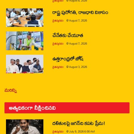
చైతన్యరధం
@
August 8, 2026
రాష్ట్ర పురోగతి, రాజధాని వికాసం
చైతన్యరధం
@
August 7, 2026
చేనేతకు చేయూత
చైతన్యరధం
@
August 7, 2026
ఉత్తరాంధ్రలో జోష్
చైతన్యరధం
@
August 3, 2026
మరిన్ని
అత్యధికంగా వీక్షించినవి
దళితులపై జగన్‌ది కపట ప్రేమ!
చైతన్యరధం
@
July 9, 2026 6:00 AM