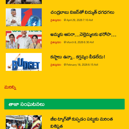
చంద్రబాబు విజన్‌తో విద్యుత్ ధగధగలు
చైతన్యరధం
@
April 29, 2026 7:10 AM
అమ్మకు ఆసరా…చెల్లెమ్మలకు భరోసా…
చైతన్యరధం
@
March 8, 2026 6:30 AM
కష్టాలు ఉన్నా.. కర్తవ్యం వీడలేదు!
చైతన్యరధం
@
February 18, 2026 6:15 AM
మరిన్ని
తాజా సంఘటనలు
జీఐ ట్యాగ్‌తో కుప్పడం పట్టుకు మరింత
విశిష్టత