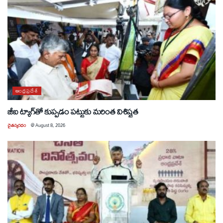
ఆంధ్రప్రదేశ్
జీఐ ట్యాగ్‌తో కుప్పడం పట్టుకు మరింత విశిష్టత
చైతన్యరధం
@
August 8, 2026