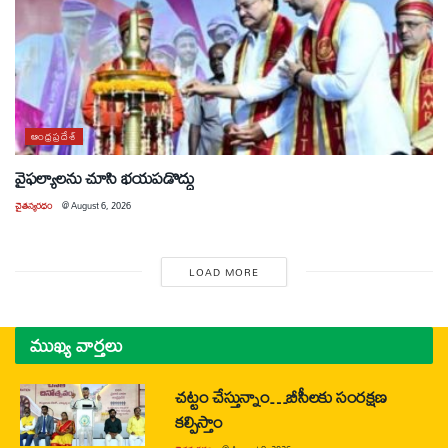
ఆంధ్రప్రదేశ్
వైఫల్యాలను చూసి భయపడొద్దు
చైతన్యరధం
@
August 6, 2026
LOAD MORE
ముఖ్య వార్తలు
చట్టం చేస్తున్నాం…బీసీలకు సంరక్షణ
కల్పిస్తాం