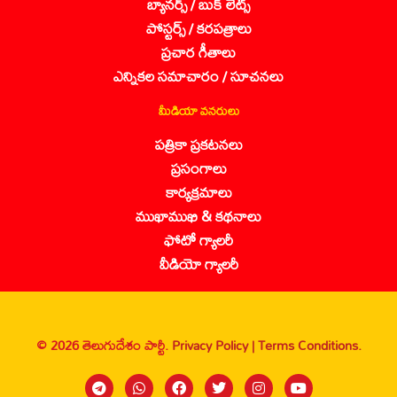
బ్యానర్స్ / బుక్ లెట్స్
పోస్టర్స్ / కరపత్రాలు
ప్రచార గీతాలు
ఎన్నికల సమాచారం / సూచనలు
మీడియా వనరులు
పత్రికా ప్రకటనలు
ప్రసంగాలు
కార్యక్రమాలు
ముఖాముఖి & కథనాలు
ఫోటో గ్యాలరీ
వీడియో గ్యాలరీ
© 2026 తెలుగుదేశం పార్టీ.
Privacy Policy |
Terms Conditions.