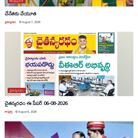
ఆంధ్రప్రదేశ్
చేనేతకు చేయూత
చైతన్యరధం
@
August 7, 2026
చైతన్యరధం
చైతన్యరధం ఈ పేపర్ 06-08-2026
కార్యకర్త
@
August 6, 2026