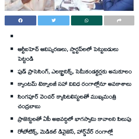
ఆర్టీఐహెచ్ ఆవిష్కరణలు, స్టార్టప్‌లలో పెట్టుబడులు
పెట్టండి
ఫుడ్ ప్రాసెసింగ్, ఎలక్ట్రానిక్స్, సెమీకండక్టర్లకు అనుకూలం
క్వాంటమ్ టెక్నాలజీ సహా వివిధ రంగాల్లోనూ అవకాశాలు
సింగపూర్ వెంచర్ క్యాపిటలిస్టులతో ముఖ్యమంత్రి
చంద్రబాబు
ప్రాజెక్టులతో ఏపీ అభివద్ధిలో భాగస్వామి కావాలని పిలుపు
రోబోటిక్స్, మెడికల్ డివైజెస్, హార్డ్‌వేర్ రంగాల్లో