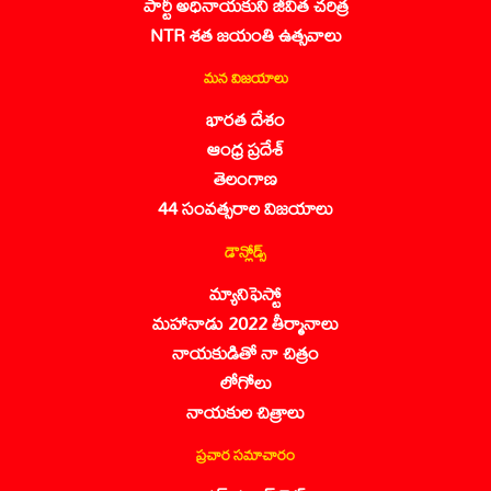
పార్టీ అధినాయకుని జీవిత చరిత్ర
NTR శత జయంతి ఉత్సవాలు
మన విజయాలు
భారత దేశం
ఆంధ్ర ప్రదేశ్
తెలంగాణ
44 సంవత్సరాల విజయాలు
డౌన్లోడ్స్
మ్యానిఫెస్టో
మహానాడు 2022 తీర్మానాలు
నాయకుడితో నా చిత్రం
లోగోలు
నాయకుల చిత్రాలు
ప్రచార సమాచారం