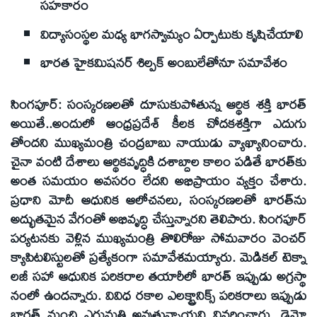
సహకారం
విద్యాసంస్థల మధ్య భాగస్వామ్యం ఏర్పాటుకు కృషిచేయాలి
భారత హైకమిషనర్ శిల్పక్ అంబులేతోనూ సమావేశం
సింగపూర్: సంస్కరణలతో దూసుకుపోతున్న ఆర్థిక శక్తి భారత్
అయితే..అందులో ఆంధ్రప్రదేశ్ కీలక చోదకశక్తిగా ఎదుగు
తోందని ముఖ్యమంత్రి చంద్రబాబు నాయుడు వ్యాఖ్యానించారు.
చైనా వంటి దేశాలు ఆర్థికవృద్ధికి దశాబ్దాల కాలం పడితే భారత్‌కు
అంత సమయం అవసరం లేదని అభిప్రాయం వ్యక్తం చేశారు.
ప్రధాని మోదీ ఆధునిక ఆలోచనలు, సంస్కరణలతో భారత్‌ను
అద్భుతమైన వేగంతో అభివృద్ధి చేస్తున్నారని తెలిపారు. సింగపూర్
పర్యటనకు వెళ్లిన ముఖ్యమంత్రి తొలిరోజు సోమవారం వెంచర్
క్యాపిటలిస్టులతో ప్రత్యేకంగా సమావేశమయ్యారు. మెడికల్ టెక్నా
లజీ సహా ఆధునిక పరికరాల తయారీలో భారత్ ఇప్పుడు అగ్రస్థా
నంలో ఉందన్నారు. వివిధ రకాల ఎలక్ట్రానిక్స్ పరికరాలు ఇప్పుడు
భారత్ నుంచి ఎగుమతి అవుతున్నాయని వివరించారు. డెమో