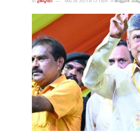
by
చైతన్యరధం
May 28, 2023 at 12:33pm
in
ఆంధ్రప్రదేశ్
,
ముఖ్య