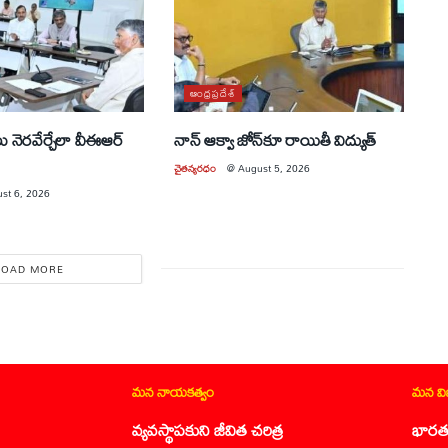
ఆంధ్రప్రదేశ్
లు నెరవేర్చేలా వీఈఆర్
నాన్ ఆక్వా జోన్‌కూ రాయితీ విద్యుత్
చైతన్యరధం
@
August 5, 2026
st 6, 2026
LOAD MORE
మన నాయకత్వం
మన వ
వ్యవస్థాపకుని జీవిత చరిత్ర
భారత