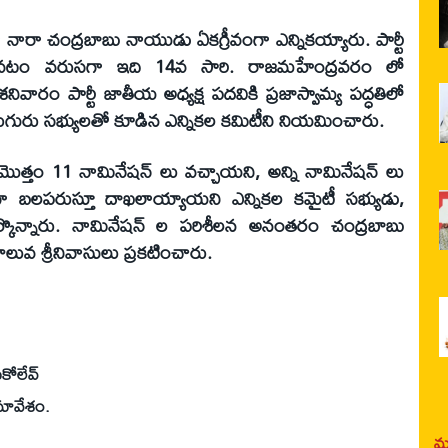
గా నారా చంద్రబాబు నాయుడు ఏకగ్రీవంగా ఎన్నికయ్యారు. పార్టీ
కావటం వరుసగా ఇది 14వ సారి. రాజమహేంద్రవరం లో
ారం పార్టీ జాతీయ అధ్యక్ష పదవికి ప్రజాస్వామ్య పద్ధతిలో
ుగురు సభ్యులతో కూడిన ఎన్నికల కమిటీని నియమించారు.
ి మొత్తం 11 నామినేషన్ లు వచ్చాయని, అన్ని నామినేషన్ లు
గా బలపరుస్తూ దాఖలాయ్యాయని ఎన్నికల కమైటీ సభ్యుడు,
ేర్కొన్నారు. నామినేషన్ ల పరిశీలన అనంతరం చంద్రబాబు
లువ శ్రీనివాసులు ప్రకటించారు.
కోలేవ్
మావేశం.
మర