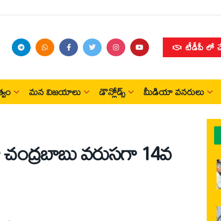
టీడీపీ లో 
్వం
మన విజయాలు
డౌన్లోడ్స్
మీడియా వనరులు
బాబు వరుసగా 14వ