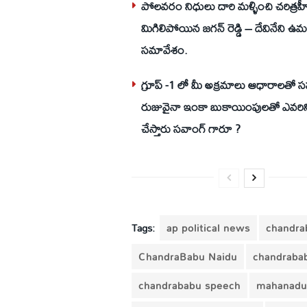
పోలవరం నిధులు దారి మళ్ళించి చరిత్రహ
మిగిలిపోయిన జగన్ రెడ్డి – దేవినేని 
సమావేశం.
గ్రూప్ -1 లో మీ అక్రమాలు ఆధారాలతో 
రుజువైనా ఇంకా బుకాయింపులతో ఎవరి
చేస్తారు సవాంగ్ గారూ ?
Tags:
ap political news
chandra
ChandraBabu Naidu
chandraba
chandrababu speech
mahanadu