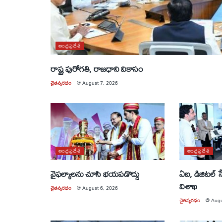
ఆంధ్రప్రదేశ్
రాష్ట్ర పురోగతి, రాజధాని వికాసం
చైతన్యరధం
@
August 7, 2026
ఆంధ్రప్రదేశ్
ఆంధ్రప్రదేశ్
వైఫల్యాలను చూసి భయపడొద్దు
ఏఐ, డిజిటల్ 
విశాఖ
చైతన్యరధం
@
August 6, 2026
చైతన్యరధం
@
Augu