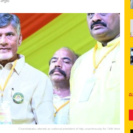
 వార్తలు
మర
Chandrababu elected as national president of tdp unanimously for 14th time