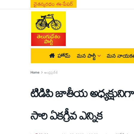
చైతన్యరధం ఈ-పేపర్
హోమ్
మన పార్టీ
మన నాయకత
Home
ఆంధ్రప్రదేశ్
టిడిపి జాతీయ అధ్యక్షునిగా చంద్ర
సారి ఏకగ్రీవ ఎన్నిక