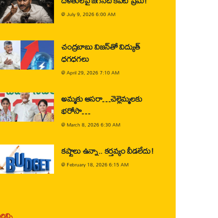
దళితులపై జగన్‌ది కపట ప్రేమ!
@
July 9, 2026 6:00 AM
చంద్రబాబు విజన్‌తో విద్యుత్
ధగధగలు
@
April 29, 2026 7:10 AM
అమ్మకు ఆసరా…చెల్లెమ్మలకు
భరోసా…
@
March 8, 2026 6:30 AM
కష్టాలు ఉన్నా.. కర్తవ్యం వీడలేదు!
@
February 18, 2026 6:15 AM
ిన్ని