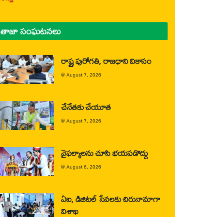
తాజా సంఘటనలు
రాష్ట్ర పురోగతి, రాజధాని వికాసం
@
August 7, 2026
చేనేతకు చేయూత
@
August 7, 2026
వైఫల్యాలను చూసి భయపడొద్దు
@
August 6, 2026
ఏఐ, డిజిటల్ సేవలకు చిరునామాగా
విశాఖ