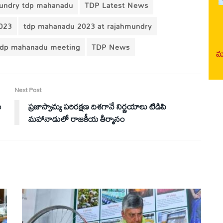
undry tdp mahanadu
TDP Latest News
023
tdp mahanadu 2023 at rajahmundry
tdp mahanadu meeting
TDP News
మర
Next Post
ు
ప్రజాస్వామ్య పరిరక్షణ దిశగానే నిర్ణయాలు టిడిపి
మహానాడులో రాజకీయ తీర్మానం