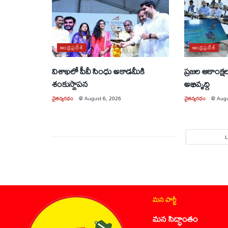
ఆంధ్రప్రదేశ్
ఆంధ్రప్రదేశ్
విశాఖలో పీవీ సింధు అకాడమీకి
ప్రజల ఆకాంక్ష
శంకుస్థాపన
అభివృద్ధి
చైతన్యరధం
@
August 6, 2026
చైతన్యరధం
@
Augu
మన పార్టీ
మన సిద్ధాంతం