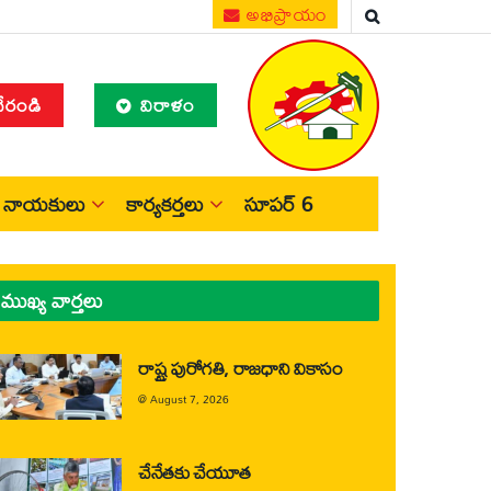
అభిప్రాయం
చేరండి
విరాళం
నాయకులు
కార్యకర్తలు
సూపర్ 6
ముఖ్య వార్తలు
రాష్ట్ర పురోగతి, రాజధాని వికాసం
@
August 7, 2026
చేనేతకు చేయూత