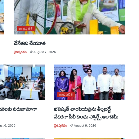
ఆంధ్రప్రదేశ్
చేనేతకు చేయూత
చైతన్యరధం
@
August 7, 2026
ఆంధ్రప్రదేశ్
సేవలకు చిరునామాగా
భవిష్యత్ ఛాంపియన్లను తీర్చిదిద్దే
వేదికగా పీవీ సింధు స్పోర్ట్స్ అకాడమీ
st 6, 2026
చైతన్యరధం
@
August 6, 2026