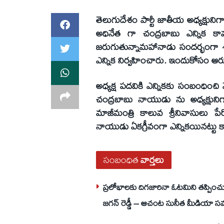
తెలుగుదేశం పార్టీ జాతీయ అధ్యక్షుని
అధినేత గా చంద్రబాబు ఎన్నిక 
జరుగుతున్నామహానాడు సందర్భంగా శనివ
ఎన్నిక నిర్వహించారు. ఇందుకోసం ఆర
అధ్యక్ష పదవికి ఎన్నికకు సంబంధించ
చంద్రబాబు నాయుడు ను అధ్యక్షుని
మాజీమంత్రి కాలువ శ్రీనివాసులు ప
నాయుడు ఏకగ్రీవంగా ఎన్నికయినట్టు కా
సంబంధిత
వార్తలు
ప్రలోభాలకు దిగజారినా ఓటమిని తప్పించు
జగన్ రెడ్డీ – ఆచంట సునీత మీడియా స