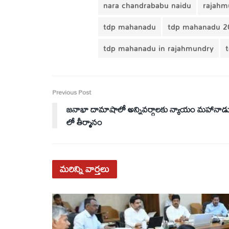
nara chandrababu naidu
rajahm
tdp mahanadu
tdp mahanadu 2
tdp mahanadu in rajahmundry
Previous Post
జనాభా దామాషాలో అన్నివర్గాలకు న్యాయం మహానాడ
లో తీర్మానం
మరిన్ని
వార్తలు