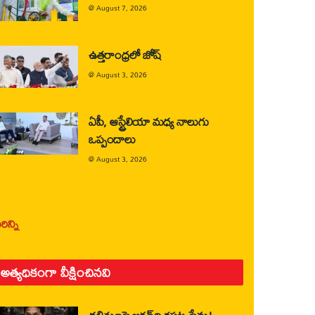
@
August 7, 2026
ఉత్తరాంధ్రలో జోష్
@
August 3, 2026
ఏపీ, ఆస్ట్రేలియా మధ్య నాలుగు
ఒప్పందాలు
@
August 3, 2026
ిన్ని
అత్యధికంగా వీక్షించినవి