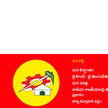
మన పార్టీ
మన సిద్ధాంతం
జై హింద్ - జై తెలుగుదేశ
మన చరిత్ర
జాతీయ రాజకీయాలపై తె
ప్రభావం
కార్య నిర్వాహక వర్గం