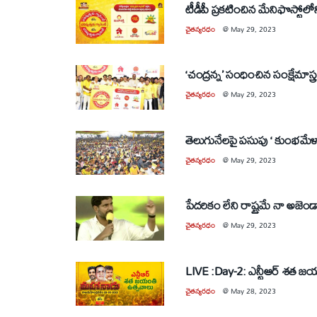
చైతన్యరధం
@
May 29, 2023
‘చంద్రన్న’ సంధించిన సంక్షేమాస
చైతన్యరధం
@
May 29, 2023
తెలుగునేలపై పసుపు ‘ కుంభమేళా
చైతన్యరధం
@
May 29, 2023
చైతన్యరధం
@
May 29, 2023
LIVE :Day-2: ఎన్టీఆర్ శత 
చైతన్యరధం
@
May 28, 2023