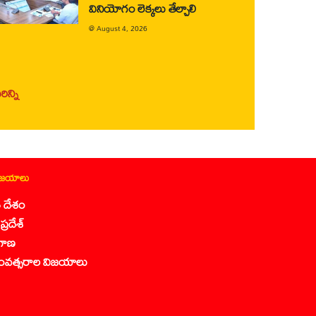
వినియోగం లెక్కలు తేల్చాలి
@
August 4, 2026
ిన్ని
ిజయాలు
 దేశం
ప్రదేశ్
గాణ
ంవత్సరాల విజయాలు