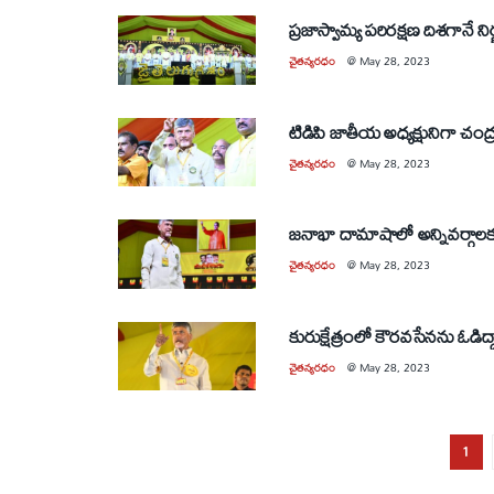
చైతన్యరధం
@
May 28, 2023
చైతన్యరధం
@
May 28, 2023
జనాభా దామాషాలో అన్నివర్గాల
చైతన్యరధం
@
May 28, 2023
కురుక్షేత్రంలో కౌరవసేనను ఓడి
చైతన్యరధం
@
May 28, 2023
1