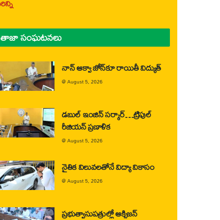
ిన్ని
తాజా సంఘటనలు
నాన్ ఆక్వా జోన్‌కూ రాయితీ విద్యుత్
@
August 5, 2026
డబుల్ ఇంజిన్ సర్కార్…ట్రిపుల్
రీజియన్ ప్రణాళిక
@
August 5, 2026
నైతిక విలువలతోనే విద్యా వికాసం
@
August 5, 2026
ప్రభుత్వాసుపత్రుల్లో ఆక్సిజన్