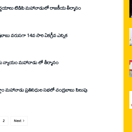
ప్రజాస్వామ్య పరిరక్షణ దిశగానే నిర్ణయాలు టిడిపి మహానాడులో రాజకీయ తీర్మానం
టిడిపి జాతీయ అధ్యక్షునిగా చంద్రబాబు వరుసగా 14వ సారి ఏకగ్రీవ ఎన్నిక
కు న్యాయం మహానాడు లో తీర్మానం
ద్దాం మహానాడు ప్రతినిధుల సభలో చంద్రబాబు పిలుపు
2
Next