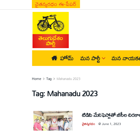
చైతన్యరధం ఈ-పేపర్
హోమ్
మన పార్టీ
మన నాయకత
Home
Tag
Mahanadu 2023
Tag:
Mahanadu 2023
టిడిపి మేనిఫెస్టోతో బీసీల చిరకా
చైతన్యరధం
@
June 1, 2023