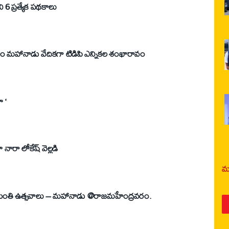
టీడీపీ ప్రకటించిన మేనిఫొస్టోలోని 6 ప్రత్యేక పథకాలు
్త్రం మహానాడు వేదికగా టిడిపి ఎన్నికల శంఖారావం
 ‘
పేదరికం లేని రాష్ట్రమే నా అజెండా నారా లోకేష్ వెల్లడి
మర
జయంతి ఉత్సవాలు – మహానాడు @రాజమహేంద్రవరం.