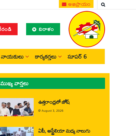
అభిప్రాయం
చేరండి
విరాళం
నాయకులు
కార్యకర్తలు
సూపర్ 6
ముఖ్య వార్తలు
ఉత్తరాంధ్రలో జోష్
@
August 3, 2026
ఏపీ, ఆస్ట్రేలియా మధ్య నాలుగు