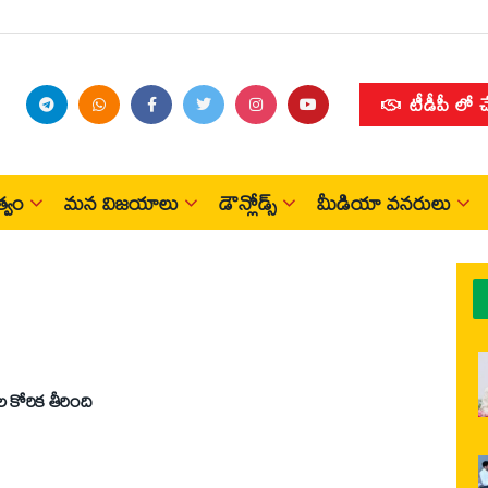
టీడీపీ లో 
్వం
మన విజయాలు
డౌన్లోడ్స్
మీడియా వనరులు
ల కోరిక తీరింది