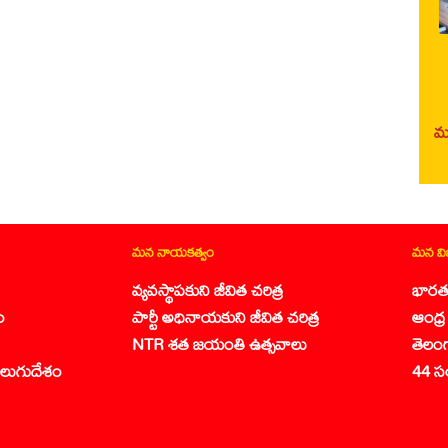
మర
మన నాయకత్వం
మన వ
వ్యవస్థాపకుని జీవిత చరిత్ర
భారత
ం
పార్టీ అధినాయకుని జీవిత చరిత్ర
ఆంధ్ర 
NTR శత జయంతి ఉత్సవాలు
తెలం
లుగుదేశం
44 స