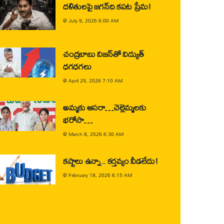
దళితులపై జగన్‌ది కపట ప్రేమ!
@
July 9, 2026 6:00 AM
చంద్రబాబు విజన్‌తో విద్యుత్
ధగధగలు
@
April 29, 2026 7:10 AM
అమ్మకు ఆసరా…చెల్లెమ్మలకు
భరోసా…
@
March 8, 2026 6:30 AM
కష్టాలు ఉన్నా.. కర్తవ్యం వీడలేదు!
@
February 18, 2026 6:15 AM