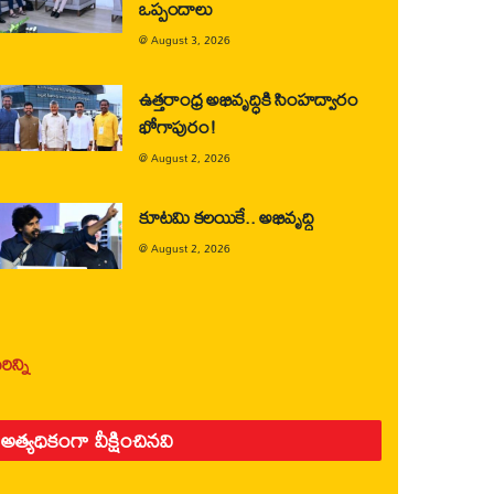
ఒప్పందాలు
@
August 3, 2026
ఉత్తరాంధ్ర అభివృద్ధికి సింహద్వారం
భోగాపురం!
@
August 2, 2026
కూటమి కలయికే.. అభివృద్ధి
@
August 2, 2026
ిన్ని
అత్యధికంగా వీక్షించినవి