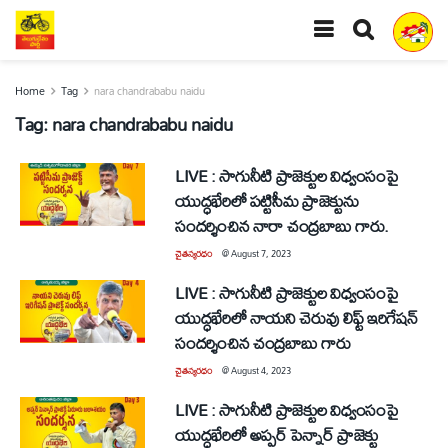
Home
Tag
nara chandrababu naidu
Tag:
nara chandrababu naidu
LIVE : సాగునీటి ప్రాజెక్టుల విధ్వంసంపై
యుద్ధభేరిలో పట్టిసీమ ప్రాజెక్టును
సందర్శించిన నారా చంద్రబాబు గారు.
చైతన్యరధం
@
August 7, 2023
LIVE : సాగునీటి ప్రాజెక్టుల విధ్వంసంపై
యుద్ధభేరిలో నాయని చెరువు లిఫ్ట్ ఇరిగేషన్
సందర్శించిన చంద్రబాబు గారు
చైతన్యరధం
@
August 4, 2023
LIVE : సాగునీటి ప్రాజెక్టుల విధ్వంసంపై
యుద్ధభేరిలో అప్పర్ పెన్నార్ ప్రాజెక్టు