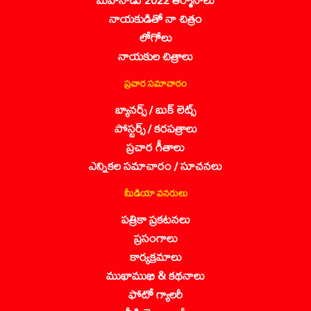
నాయకుడితో నా చిత్రం
లోగోలు
నాయకుల చిత్రాలు
ప్రచార సమాచారం
బ్యానర్స్ / బుక్ లెట్స్
పోస్టర్స్ / కరపత్రాలు
ప్రచార గీతాలు
ఎన్నికల సమాచారం / సూచనలు
మీడియా వనరులు
పత్రికా ప్రకటనలు
ప్రసంగాలు
కార్యక్రమాలు
ముఖాముఖి & కథనాలు
ఫోటో గ్యాలరీ