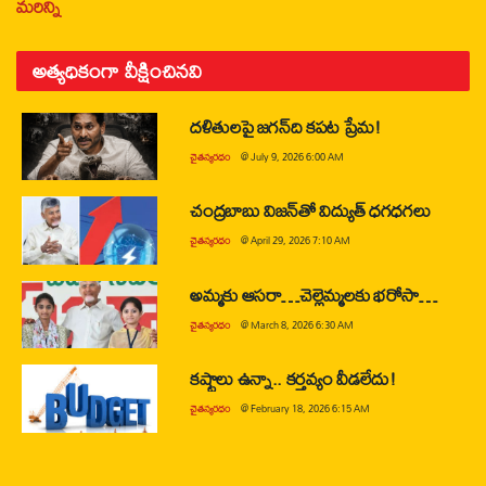
మరిన్ని
అత్యధికంగా వీక్షించినవి
దళితులపై జగన్‌ది కపట ప్రేమ!
చైతన్యరధం
@
July 9, 2026 6:00 AM
చంద్రబాబు విజన్‌తో విద్యుత్ ధగధగలు
చైతన్యరధం
@
April 29, 2026 7:10 AM
అమ్మకు ఆసరా…చెల్లెమ్మలకు భరోసా…
చైతన్యరధం
@
March 8, 2026 6:30 AM
కష్టాలు ఉన్నా.. కర్తవ్యం వీడలేదు!
చైతన్యరధం
@
February 18, 2026 6:15 AM