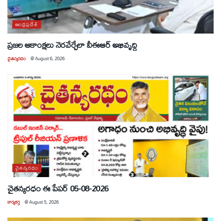
ఆంధ్రప్రదేశ్
ప్రజల ఆకాంక్షలు నెరవేర్చేలా వీఈఆర్ అభివృద్ధి
చైతన్యరధం
@
August 6, 2026
చైతన్యరధం
చైతన్యరధం ఈ పేపర్ 05-08-2026
కార్యకర్త
@
August 5, 2026