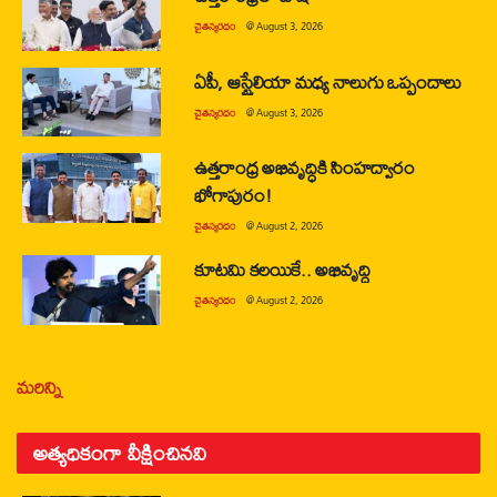
చైతన్యరధం
@
August 3, 2026
ఏపీ, ఆస్ట్రేలియా మధ్య నాలుగు ఒప్పందాలు
చైతన్యరధం
@
August 3, 2026
ఉత్తరాంధ్ర అభివృద్ధికి సింహద్వారం
భోగాపురం!
చైతన్యరధం
@
August 2, 2026
కూటమి కలయికే.. అభివృద్ధి
చైతన్యరధం
@
August 2, 2026
మరిన్ని
అత్యధికంగా వీక్షించినవి