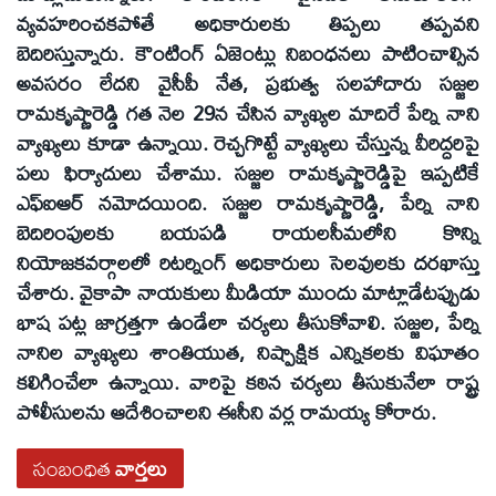
వ్యవహరించకపోతే అధికారులకు తిప్పలు తప్పవని
బెదిరిస్తున్నారు. కౌంటింగ్‌ ఏజెంట్లు నిబంధనలు పాటించాల్సిన
అవసరం లేదని వైసీపీ నేత, ప్రభుత్వ సలహాదారు సజ్జల
రామకృష్ణారెడ్డి గత నెల 29న చేసిన వ్యాఖ్యల మాదిరే పేర్ని నాని
వ్యాఖ్యలు కూడా ఉన్నాయి. రెచ్చగొట్టే వ్యాఖ్యలు చేస్తున్న వీరిద్దరిపై
పలు ఫిర్యాదులు చేశాము. సజ్జల రామకృష్ణారెడ్డిపై ఇప్పటికే
ఎఫ్‌ఐఆర్‌ నమోదయింది. సజ్జల రామకృష్ణారెడ్డి, పేర్ని నాని
బెదిరింపులకు బయపడి రాయలసీమలోని కొన్ని
నియోజకవర్గాలలో రిటర్నింగ్‌ అధికారులు సెలవులకు దరఖాస్తు
చేశారు. వైకాపా నాయకులు మీడియా ముందు మాట్లాడేటప్పుడు
భాష పట్ల జాగ్రత్తగా ఉండేలా చర్యలు తీసుకోవాలి. సజ్జల, పేర్ని
నానిల వ్యాఖ్యలు శాంతియుత, నిష్పాక్షిక ఎన్నికలకు విఘాతం
కలిగించేలా ఉన్నాయి. వారిపై కఠిన చర్యలు తీసుకునేలా రాష్ట్ర
పోలీసులను ఆదేశించాలని ఈసీని వర్ల రామయ్య కోరారు.
సంబంధిత
వార్తలు