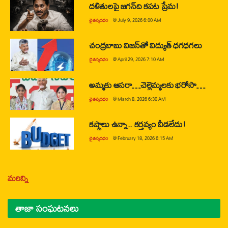
దళితులపై జగన్‌ది కపట ప్రేమ!
చైతన్యరధం
@
July 9, 2026 6:00 AM
చంద్రబాబు విజన్‌తో విద్యుత్ ధగధగలు
చైతన్యరధం
@
April 29, 2026 7:10 AM
అమ్మకు ఆసరా…చెల్లెమ్మలకు భరోసా…
చైతన్యరధం
@
March 8, 2026 6:30 AM
కష్టాలు ఉన్నా.. కర్తవ్యం వీడలేదు!
చైతన్యరధం
@
February 18, 2026 6:15 AM
మరిన్ని
తాజా సంఘటనలు