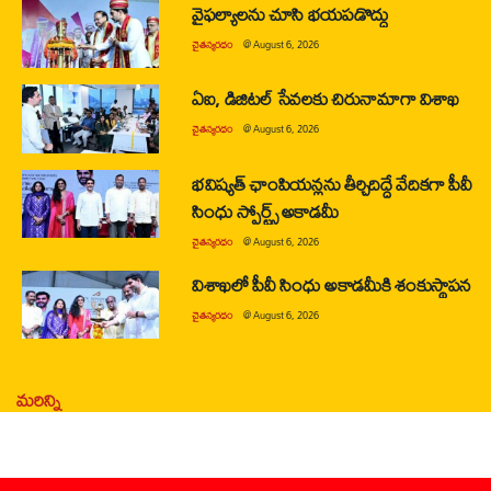
వైఫల్యాలను చూసి భయపడొద్దు
చైతన్యరధం
@
August 6, 2026
ఏఐ, డిజిటల్ సేవలకు చిరునామాగా విశాఖ
చైతన్యరధం
@
August 6, 2026
భవిష్యత్ ఛాంపియన్లను తీర్చిదిద్దే వేదికగా పీవీ
సింధు స్పోర్ట్స్ అకాడమీ
చైతన్యరధం
@
August 6, 2026
విశాఖలో పీవీ సింధు అకాడమీకి శంకుస్థాపన
చైతన్యరధం
@
August 6, 2026
మరిన్ని