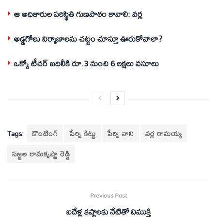
ఆ అధికారుల పరిస్థితి గుణపాఠం కావాలి: వర్ల
అడ్డగోలు నిర్మాణాలను చట్టం చూస్తూ ఊరుకోవాలా?
ఒక్కో టీచర్‌ బదిలీకి రూ.3 నుంచి 6 లక్షలు వసూలు
Tags:
కౌంటింగ్‌
పేర్ని కిట్టు
పేర్ని నాని
వర్ల రామయ్య
సజ్జల రామకృష్ణా రెడ్డి
Previous Post
ఐదేళ్ల కష్టాలకు నేటితో విముక్తి