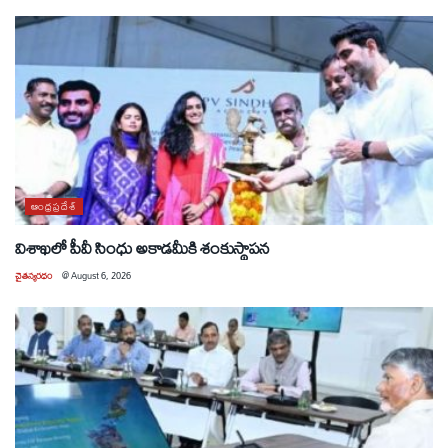
ఆంధ్రప్రదేశ్
విశాఖలో పీవీ సింధు అకాడమీకి శంకుస్థాపన
చైతన్యరధం
@
August 6, 2026