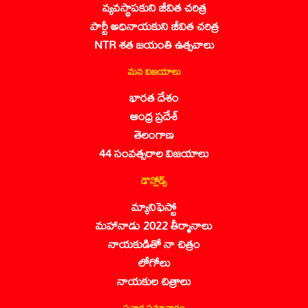
వ్యవస్థాపకుని జీవిత చరిత్ర
పార్టీ అధినాయకుని జీవిత చరిత్ర
NTR శత జయంతి ఉత్సవాలు
మన విజయాలు
భారత దేశం
ఆంధ్ర ప్రదేశ్
తెలంగాణ
44 సంవత్సరాల విజయాలు
డౌన్లోడ్స్
మ్యానిఫెస్టో
మహానాడు 2022 తీర్మానాలు
నాయకుడితో నా చిత్రం
లోగోలు
నాయకుల చిత్రాలు
ప్రచార సమాచారం