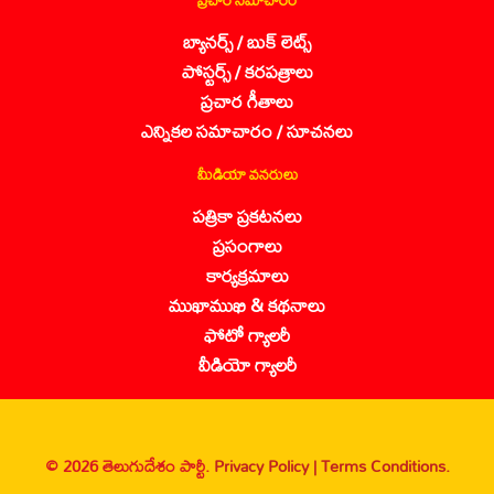
బ్యానర్స్ / బుక్ లెట్స్
పోస్టర్స్ / కరపత్రాలు
ప్రచార గీతాలు
ఎన్నికల సమాచారం / సూచనలు
మీడియా వనరులు
పత్రికా ప్రకటనలు
ప్రసంగాలు
కార్యక్రమాలు
ముఖాముఖి & కథనాలు
ఫోటో గ్యాలరీ
వీడియో గ్యాలరీ
© 2026 తెలుగుదేశం పార్టీ.
Privacy Policy |
Terms Conditions.