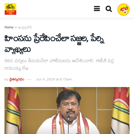
Home
ఆంధ్రప్రదేశ్
హింసను ప్రేరేపించేలా సజ్జల, పేర్ని
వ్యాఖ్యలు
కఠిన చర్యలు తీసుకునేలా పోలీసులను ఆదేశించాలి: ఈసీకి వర్ల
రామయ్య లేఖ
by
చైతన్యరధం
Jun 4, 2024 at 6:15am