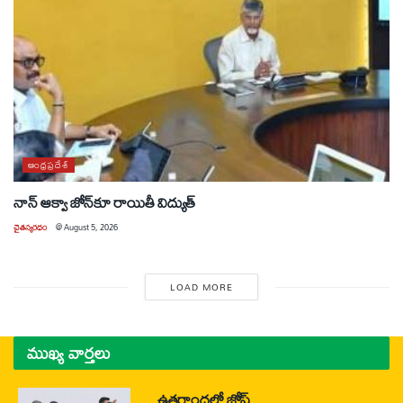
ఆంధ్రప్రదేశ్
నాన్ ఆక్వా జోన్‌కూ రాయితీ విద్యుత్
చైతన్యరధం
@
August 5, 2026
LOAD MORE
ముఖ్య వార్తలు
ఉత్తరాంధ్రలో జోష్