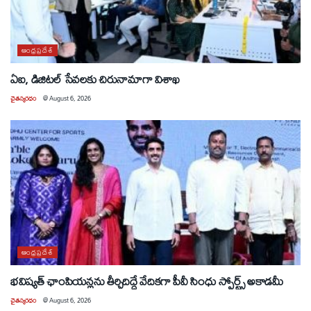
ఆంధ్రప్రదేశ్
ఏఐ, డిజిటల్ సేవలకు చిరునామాగా విశాఖ
చైతన్యరధం
@
August 6, 2026
ఆంధ్రప్రదేశ్
భవిష్యత్ ఛాంపియన్లను తీర్చిదిద్దే వేదికగా పీవీ సింధు స్పోర్ట్స్ అకాడమీ
చైతన్యరధం
@
August 6, 2026