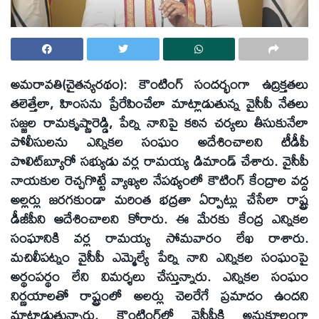
అమరావతి(చైతన్యరథం): కౌంటింగ్‌ సందర్భంగా ఉద్రిక్తతలు
తలెత్తేలా, హింసను ప్రేరేపించేలా మాట్లాడుతున్న వైసీపీ నేతలు
సజ్జల రామకృష్ణారెడ్డి, పేర్ని నానిపై కఠిన చర్యలు తీసుకునేలా
పోలీసులను ఎన్నికల సంఘం అదేశించాలని టీడీపీ
పొలిట్‌బ్యూరో సభ్యుడు వర్ల రామయ్య డిమాండ్‌ చేశారు. వైసీపీ
నాయకుల రెచ్చగొట్టే వ్యాఖ్యల నేపథ్యంలో కౌటింగ్‌ కేంద్రాల వద్ద
అల్లర్లు జరగకుండా మరింత భద్రతా ఏర్పాట్లు చేసేలా రాష్ట్ర
డీజీపీని ఆదేశించాలని కోరారు. ఈ మేరకు కేంద్ర ఎన్నికల
సంఘానికి వర్ల రామయ్య సోమవారం లేఖ రాశారు.
మచిలీపట్నం వైసీపీ ఎమ్మెల్యే పేర్ని నాని ఎన్నికల సంఘంపై
అర్థంపర్థం లేని విమర్శలు చేస్తున్నారు. ఎన్నికల సంఘం
నిర్ణయాలతో రాష్ట్రంలో అలర్లు చెలరేగే ప్రమాదం ఉందని
మాట్లాడుతున్నారు. కౌంటింగ్‌లో వైసీపీకి అనుకూలంగా