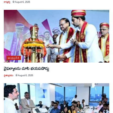
కార్యకర్త
@
August 6, 2026
ఆంధ్రప్రదేశ్
వైఫల్యాలను చూసి భయపడొద్దు
చైతన్యరధం
@
August 6, 2026