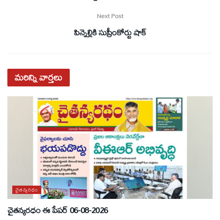
Next Post
పిన్నెల్లికి సుప్రీంకోర్టు షాక్‌
మరిన్ని
వార్తలు
చైతన్యరధం
చైతన్యరధం ఈ పేపర్ 06-08-2026