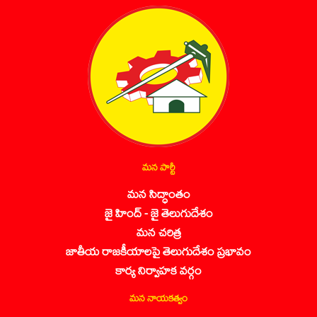
మన పార్టీ
మన సిద్ధాంతం
జై హింద్ - జై తెలుగుదేశం
మన చరిత్ర
జాతీయ రాజకీయాలపై తెలుగుదేశం ప్రభావం
కార్య నిర్వాహక వర్గం
మన నాయకత్వం