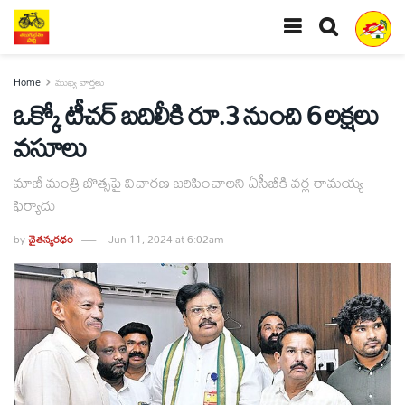
Home
ముఖ్య వార్తలు
ఒక్కో టీచర్‌ బదిలీకి రూ.3 నుంచి 6 లక్షలు
వసూలు
మాజీ మంత్రి బొత్సపై విచారణ జరిపించాలని ఏసీబీకి వర్ల రామయ్య
ఫిర్యాదు
by
చైతన్యరధం
Jun 11, 2024 at 6:02am