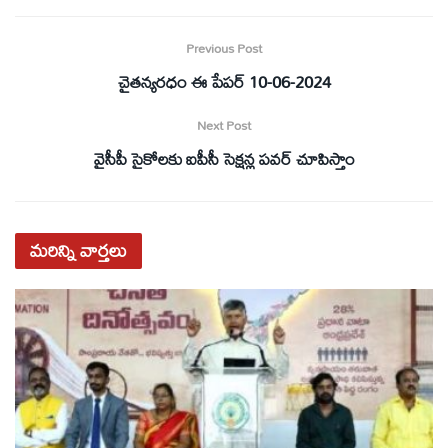
Previous Post
చైతన్యరధం ఈ పేపర్ 10-06-2024
Next Post
వైసీపీ సైకోలకు ఐపీసీ సెక్షన్ల పవర్‌ చూపిస్తాం
మరిన్ని
వార్తలు