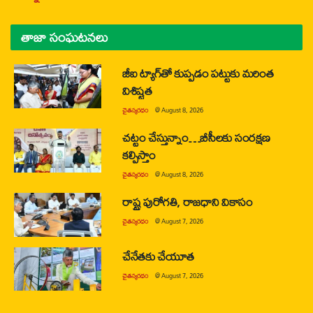
తాజా సంఘటనలు
జీఐ ట్యాగ్‌తో కుప్పడం పట్టుకు మరింత
విశిష్టత
చైతన్యరధం
@
August 8, 2026
చట్టం చేస్తున్నాం…బీసీలకు సంరక్షణ
కల్పిస్తాం
చైతన్యరధం
@
August 8, 2026
రాష్ట్ర పురోగతి, రాజధాని వికాసం
చైతన్యరధం
@
August 7, 2026
చేనేతకు చేయూత
చైతన్యరధం
@
August 7, 2026