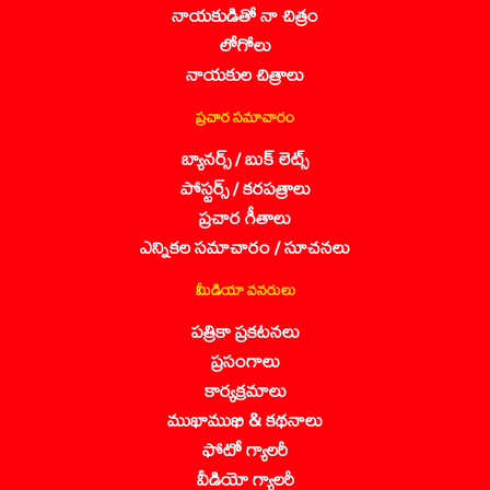
నాయకుడితో నా చిత్రం
లోగోలు
నాయకుల చిత్రాలు
ప్రచార సమాచారం
బ్యానర్స్ / బుక్ లెట్స్
పోస్టర్స్ / కరపత్రాలు
ప్రచార గీతాలు
ఎన్నికల సమాచారం / సూచనలు
మీడియా వనరులు
పత్రికా ప్రకటనలు
ప్రసంగాలు
కార్యక్రమాలు
ముఖాముఖి & కథనాలు
ఫోటో గ్యాలరీ
వీడియో గ్యాలరీ