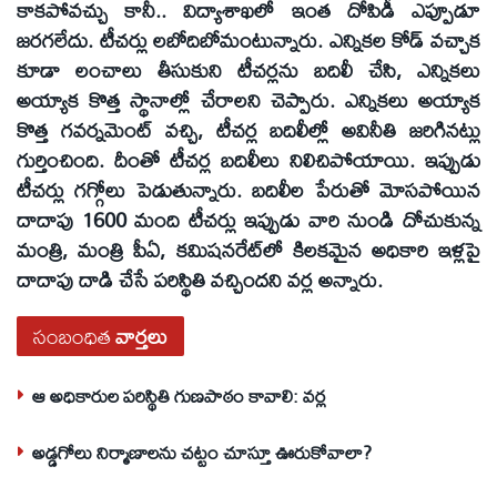
కాకపోవచ్చు కానీ.. విద్యాశాఖలో ఇంత దోపిడీ ఎప్పూడూ
జరగలేదు. టీచర్లు లబోదిబోమంటున్నారు. ఎన్నికల కోడ్‌ వచ్చాక
కూడా లంచాలు తీసుకుని టీచర్లను బదిలీ చేసి, ఎన్నికలు
అయ్యాక కొత్త స్థానాల్లో చేరాలని చెప్పారు. ఎన్నికలు అయ్యాక
కొత్త గవర్నమెంట్‌ వచ్చి, టీచర్ల బదిలీల్లో అవినీతి జరిగినట్లు
గుర్తించింది. దీంతో టీచర్ల బదిలీలు నిలిచిపోయాయి. ఇప్పుడు
టీచర్లు గగ్గోలు పెడుతున్నారు. బదిలీల పేరుతో మోసపోయిన
దాదాపు 1600 మంది టీచర్లు ఇప్పుడు వారి నుండి దోచుకున్న
మంత్రి, మంత్రి పీఏ, కమిషనరేట్‌లో కిలకమైన అధికారి ఇళ్లపై
దాదాపు దాడి చేసే పరిస్థితి వచ్చిందని వర్ల అన్నారు.
సంబంధిత
వార్తలు
ఆ అధికారుల పరిస్థితి గుణపాఠం కావాలి: వర్ల
అడ్డగోలు నిర్మాణాలను చట్టం చూస్తూ ఊరుకోవాలా?