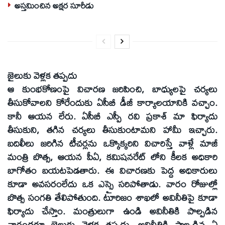
అస్తమించిన అక్షర సూరీడు
జైలుకు వెళ్లక తప్పదు
ఆ కుంభకోణంపై విచారణ జరిపించి, బాధ్యులపై చర్యలు
తీసుకోవాలని కోరేందుకు ఏసీబీ డీజీ కార్యాలయానికి వచ్చాం.
కానీ ఆయన లేరు. ఏసీబీ ఎస్పీ రవి ప్రకాశ్‌ మా ఫిర్యాదు
తీసుకుని, తగిన చర్యలు తీసుకుంటామని హామీ ఇచ్చారు.
బదిలీలు జరిగిన టీచర్లను ఒక్కొక్కరిని విచారిస్తే వాళ్లే మాజీ
మంత్రి బొత్స, ఆయన పీఏ, కమిషనరేట్‌ లోని కీలక అధికారి
బాగోతం బయటపెడతారు. ఈ విచారణకు పెద్ద అధికారులు
కూడా అవసరంలేదు ఒక ఎస్సై సరిపోతాడు. వారం రోజుల్లో
బొత్స సంగతి తేలిపోతుంది. టూరిజం శాఖలో అవినీతిపై కూడా
ఫిర్యాదు చేస్తాం. మంత్రులుగా ఉండి అవినీతికి పాల్పడిన
వారందరూ జైలుకు వెళ్లక తప్పదు. అవినీతికి పాల్పడిన ఏ