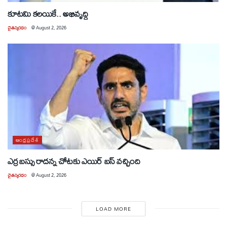
కూటమి కలయికే.. అభివృద్ధి
చైతన్యరధం
@
August 2, 2026
ఆంధ్రప్రదేశ్
ఎర్ర బస్సు రాదన్న చోటకు ఎయిర్ బస్ వచ్చింది
చైతన్యరధం
@
August 2, 2026
LOAD MORE