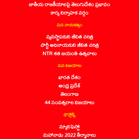
జాతీయ రాజకీయాలపై తెలుగుదేశం ప్రభావం
కార్య నిర్వాహక వర్గం
మన నాయకత్వం
వ్యవస్థాపకుని జీవిత చరిత్ర
పార్టీ అధినాయకుని జీవిత చరిత్ర
NTR శత జయంతి ఉత్సవాలు
మన విజయాలు
భారత దేశం
ఆంధ్ర ప్రదేశ్
తెలంగాణ
44 సంవత్సరాల విజయాలు
డౌన్లోడ్స్
మ్యానిఫెస్టో
మహానాడు 2022 తీర్మానాలు