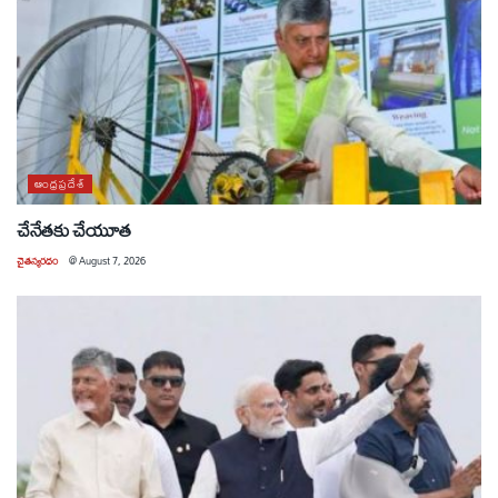
ఆంధ్రప్రదేశ్
చేనేతకు చేయూత
చైతన్యరధం
@
August 7, 2026