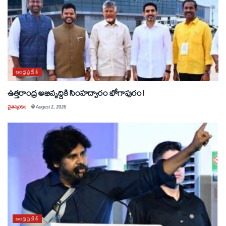
ఆంధ్రప్రదేశ్
ఉత్తరాంధ్ర అభివృద్ధికి సింహద్వారం భోగాపురం!
చైతన్యరధం
@
August 2, 2026
ఆంధ్రప్రదేశ్