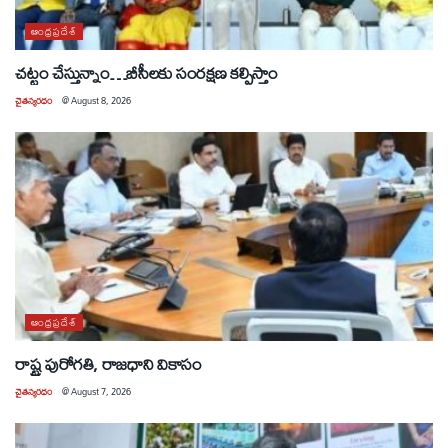
ఆంధ్రప్రదేశ్
చట్టం చేస్తున్నాం…బీసీలకు సంరక్షణ కల్పిస్తాం
చైతన్యరధం
@
August 8, 2026
ఆంధ్రప్రదేశ్
రాష్ట్ర పురోగతి, రాజధాని వికాసం
చైతన్యరధం
@
August 7, 2026