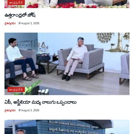
ఆంధ్రప్రదేశ్
ఉత్తరాంధ్రలో జోష్
చైతన్యరధం
@
August 3, 2026
ఆంధ్రప్రదేశ్
ఏపీ, ఆస్ట్రేలియా మధ్య నాలుగు ఒప్పందాలు
చైతన్యరధం
@
August 3, 2026