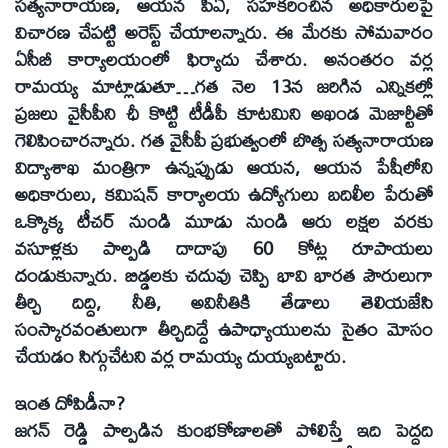
సత్యనారాయణ, ఆయన పీఏ, సహకరించిన అధికారులపై
విచారణ చేపట్టి అరెస్ట్‌ చేయాలన్నారు. ఈ మేరకు సోమవారం
ఏసీబీ కార్యాలయంలో ఫిర్యాదు చేశారు. అనంతరం వర్ల
రామయ్య మాట్లాడుతూ…గత నెల 13న జరిగిన ఎన్నికల్లో
ప్రజలు వైసీపీని ఛీ కొట్టి టీడీపీ కూటమిని అఖండ మెజార్టీతో
గెలిపించారన్నారు. గత వైసీపీ ప్రభుత్వంలో బొత్స సత్యనారాయణ
విద్యాశాఖ మంత్రిగా ఉన్నప్పుడు ఆయన, ఆయన పేషీలోని
అధికారులు, కమిషన్‌ కార్యాలయ ఉద్యోగులు బదిలీల పేరుతో
ఒక్కొక్క టీచర్‌ నుండి మూడు నుండి ఆరు లక్షల వరకు
వసూళ్లకు పాల్పడి దాదాపు 60 కోట్ల రూపాయలు
దండుకున్నారు. బిడ్డలకు చదువు చెప్పి భావి భారత పౌరులుగా
తీర్చి దిద్ది, నీతి, అవినీతికి తేడాలు తెలియజేసి
సంస్కారవంతులుగా తీర్చిదిద్దే ఉపాధ్యాయులను సైతం మోసం
చేయడం సిగ్గుచేటని వర్ల రామయ్య దుయ్యబట్టారు.
ఇంత దోపిడీనా?
జగన్‌ రెడ్డి పాల్పడిన కుంభకోణాలతో పోలిస్తే ఇది పెద్దది