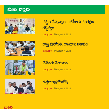
ముఖ్య వార్తలు
చట్టం చేస్తున్నాం…బీసీలకు సంరక్షణ
కల్పిస్తాం
చైతన్యరధం
@
August 8, 2026
రాష్ట్ర పురోగతి, రాజధాని వికాసం
చైతన్యరధం
@
August 7, 2026
చేనేతకు చేయూత
చైతన్యరధం
@
August 7, 2026
ఉత్తరాంధ్రలో జోష్
చైతన్యరధం
@
August 3, 2026
మరిన్ని