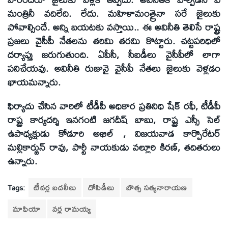
మంత్రినీ వదిలేది. లేదు. మహిళామంత్రైనా సరే జైలుకు
పోవాల్సిందే. అన్ని బయటకు వస్తాయి.. ఈ అవినీతి తెలిసే రాష్ట్ర
ప్రజలు వైసీపీ నేతలను తరిమి తరమి కొట్టారు. చట్టపరిధిలో
దర్యాప్తు జరుగుతుంది. ఏపీసీ, సీఐడీలు వైసీపీలో లాగా
పనిచేయవు. అవినీతి రుజువై వైసీపీ నేతలు జైలుకు వెళ్లడం
ఖాయమన్నారు.
ఫిర్యాదు చేసిన వారిలో టీడీపీ అధికార ప్రతినిధి షేక్‌ రఫీ, టీడీపీ
రాష్ట్ర కార్యదర్శి ఇనగంటి జగదీష్‌ బాబు, రాష్ట్ర ఎస్సీ సెల్‌
ఉపాధ్యక్షుడు కోడూరి అఖిల్‌ , విజయవాడ కార్పొరేటర్‌
మల్లికార్జున్‌ రావు, పార్టీ నాయకుడు వల్లూరి కిరణ్‌, తదితరులు
ఉన్నారు.
Tags:
టీచర్ల బదలీలు
దోపిడీలు
బొత్స సత్యనారాయణ
మాఫియా
వర్ల రామయ్య