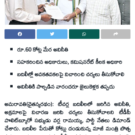
రూ.60 కోట్ల మేర అవినీతి
సహకరించిన అధికారులు, కమిషనరేట్‌ కీలక అధికారి
బదిలీల్లో అవకతవకలపై విచారించి చర్యలు తీసుకోవాలి
అవినీతికి పాల్పడిన వారందరూ జైలుకెళ్లక తప్పదు
అమరావతి(చైతన్యరథం): టీచర్ల బదిలీలలో జరిగిన అవినీతి,
అక్రమాలపై విచారణ జరిపి చర్యలు తీసుకోవాలని టీడీపీ
పొలిట్‌బ్యూరో సభ్యుడు వర్ల రామయ్య, పార్టీ నేతలు డిమాండ్‌
చేశారు. బదిలీల పేరుతో కోట్లు దండుకున్న మాజీ మంత్రి బొత్స