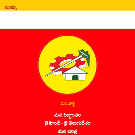
మరిన్ని
మన పార్టీ
మన సిద్ధాంతం
జై హింద్ - జై తెలుగుదేశం
మన చరిత్ర