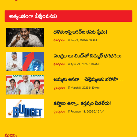
అత్యధికంగా వీక్షించినవి
దళితులపై జగన్‌ది కపట ప్రేమ!
చైతన్యరధం
@
July 9, 2026 6:00 AM
చంద్రబాబు విజన్‌తో విద్యుత్ ధగధగలు
చైతన్యరధం
@
April 29, 2026 7:10 AM
అమ్మకు ఆసరా…చెల్లెమ్మలకు భరోసా…
చైతన్యరధం
@
March 8, 2026 6:30 AM
కష్టాలు ఉన్నా.. కర్తవ్యం వీడలేదు!
చైతన్యరధం
@
February 18, 2026 6:15 AM
మరిన్ని