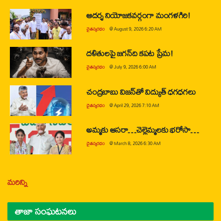
ఆదర్శ నియోజకవర్గంగా మంగళగిరి!
చైతన్యరధం
@
August 9, 2026 6:20 AM
దళితులపై జగన్‌ది కపట ప్రేమ!
చైతన్యరధం
@
July 9, 2026 6:00 AM
చంద్రబాబు విజన్‌తో విద్యుత్ ధగధగలు
చైతన్యరధం
@
April 29, 2026 7:10 AM
అమ్మకు ఆసరా…చెల్లెమ్మలకు భరోసా…
చైతన్యరధం
@
March 8, 2026 6:30 AM
మరిన్ని
తాజా సంఘటనలు