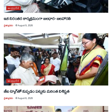
ఆంధ్రప్రదేశ్
ఇక నిరంతర కార్యక్రమంగా జలధార- జలహారతి
చైతన్యరధం
@
August 9, 2026
ఆంధ్రప్రదేశ్
జీఐ ట్యాగ్‌తో కుప్పడం పట్టుకు మరింత విశిష్టత
చైతన్యరధం
@
August 8, 2026