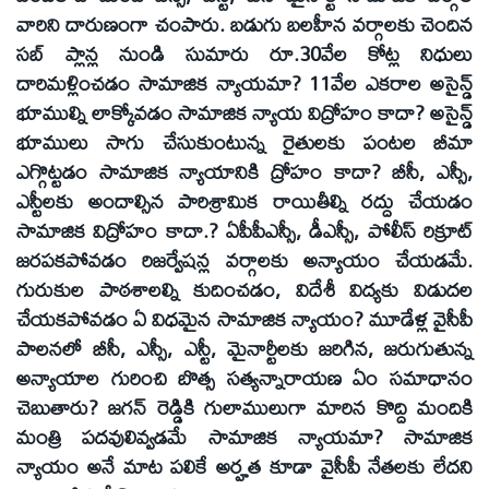
వారిని దారుణంగా చంపారు. బడుగు బలహీన వర్గాలకు చెందిన
సబ్ ప్లాన్ల నుండి సుమారు రూ.30వేల కోట్ల నిధులు
దారిమళ్లించడం సామాజిక న్యాయమా? 11వేల ఎకరాల అసైన్డ్
భూముల్ని లాక్కోవడం సామాజిక న్యాయ విద్రోహం కాదా? అసైన్డ్
భూములు సాగు చేసుకుంటున్న రైతులకు పంటల బీమా
ఎగ్గొట్టడం సామాజిక న్యాయానికి ద్రోహం కాదా? బీసీ, ఎస్సీ,
ఎస్టీలకు అందాల్సిన పారిశ్రామిక రాయితీల్ని రద్దు చేయడం
సామాజిక విద్రోహం కాదా.? ఏపీపీఎస్సీ, డీఎస్సీ, పోలీస్ రిక్రూట్
జరపకపోవడం రిజర్వేషన్ల వర్గాలకు అన్యాయం చేయడమే.
గురుకుల పాఠశాలల్ని కుదించడం, విదేశీ విద్యకు విడుదల
చేయకపోవడం ఏ విధమైన సామాజిక న్యాయం? మూడేళ్ల వైసీపీ
పాలనలో బీసీ, ఎస్సీ, ఎస్టీ, మైనార్టీలకు జరిగిన, జరుగుతున్న
అన్యాయాల గురించి బొత్స సత్యన్నారాయణ ఏం సమాధానం
చెబుతారు? జగన్ రెడ్డికి గులాములుగా మారిన కొద్ది మందికి
మంత్రి పదవులివ్వడమే సామాజిక న్యాయమా? సామాజిక
న్యాయం అనే మాట పలికే అర్హత కూడా వైసీపీ నేతలకు లేదని