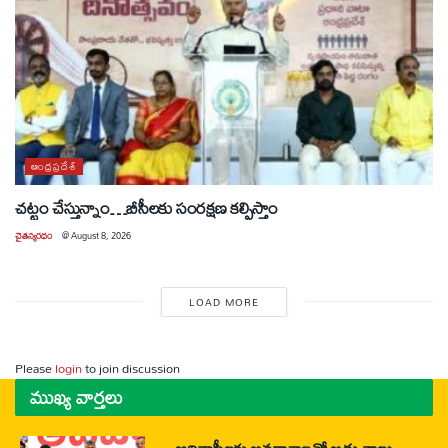
ఆంధ్రప్రదేశ్
చట్టం చేస్తున్నాం…బీసీలకు సంరక్షణ కల్పిస్తాం
చైతన్యరధం
@
August 8, 2026
LOAD MORE
Please
login
to join discussion
ముఖ్య వార్తలు