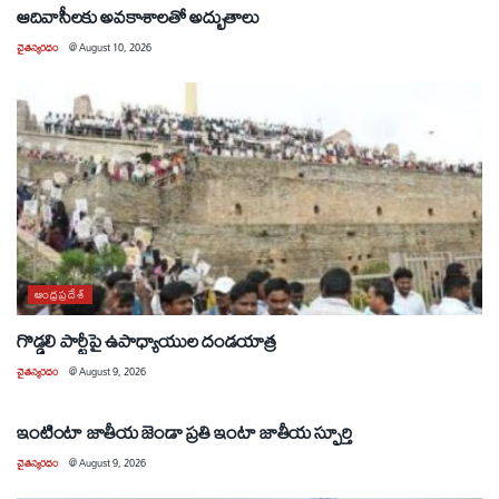
ఆదివాసీలకు అవకాశాలతో అద్భుతాలు
చైతన్యరధం
@
August 10, 2026
ఆంధ్రప్రదేశ్
గొడ్డలి పార్టీపై ఉపాధ్యాయుల దండయాత్ర
చైతన్యరధం
@
August 9, 2026
ఆంధ్రప్రదేశ్
ఇంటింటా జాతీయ జెండా ప్రతి ఇంటా జాతీయ స్ఫూర్తి
చైతన్యరధం
@
August 9, 2026