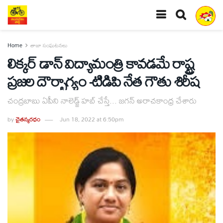
Home
తాజా సంఘటనలు
లిక్కర్ డాన్ విద్యామంత్రి కావడమే రాష్ట్ర
ప్రజల దౌర్భాగ్యం -టిడిపి నేత గౌతు శిరీష
చంద్రబాబు ఏపీని నాలెడ్జ్ హబ్ చేస్తే... జగన్ అరాచకాంధ్ర చేశారు
by
చైతన్యరధం
Jun 18, 2022 at 6:50pm