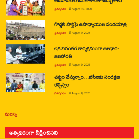
ఆదివాసీలకు అవకాశాలతో అద్భుతాలు
చైతన్యరధం
@
August 10, 2026
గొడ్డలి పార్టీపై ఉపాధ్యాయుల దండయాత్ర
చైతన్యరధం
@
August 9, 2026
ఇక నిరంతర కార్యక్రమంగా జలధార-
జలహారతి
చైతన్యరధం
@
August 9, 2026
చట్టం చేస్తున్నాం…బీసీలకు సంరక్షణ
కల్పిస్తాం
చైతన్యరధం
@
August 8, 2026
మరిన్ని
అత్యధికంగా వీక్షించినవి