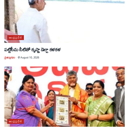
ఆంధ్రప్రదేశ్
పట్టిసీమ నీటితో కృష్ణా డెల్టా కళకళ
చైతన్యరధం
@
August 10, 2026
ఆంధ్రప్రదేశ్