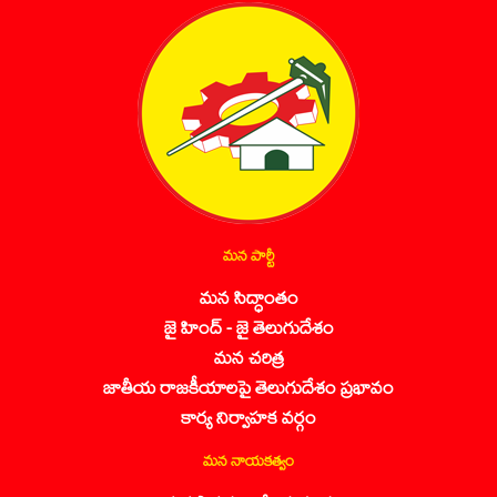
మన పార్టీ
మన సిద్ధాంతం
జై హింద్ - జై తెలుగుదేశం
మన చరిత్ర
జాతీయ రాజకీయాలపై తెలుగుదేశం ప్రభావం
కార్య నిర్వాహక వర్గం
మన నాయకత్వం