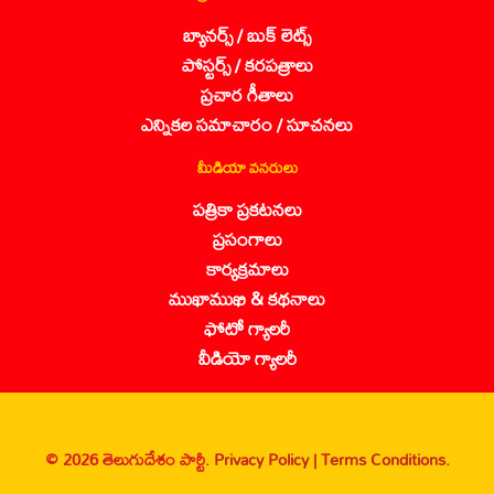
బ్యానర్స్ / బుక్ లెట్స్
పోస్టర్స్ / కరపత్రాలు
ప్రచార గీతాలు
ఎన్నికల సమాచారం / సూచనలు
మీడియా వనరులు
పత్రికా ప్రకటనలు
ప్రసంగాలు
కార్యక్రమాలు
ముఖాముఖి & కథనాలు
ఫోటో గ్యాలరీ
వీడియో గ్యాలరీ
© 2026 తెలుగుదేశం పార్టీ.
Privacy Policy |
Terms Conditions.