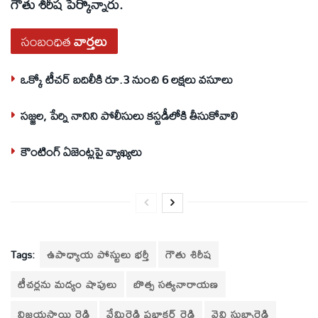
గౌతు శిరీష పేర్కొన్నారు.
సంబంధిత
వార్తలు
ఒక్కో టీచర్‌ బదిలీకి రూ.3 నుంచి 6 లక్షలు వసూలు
సజ్జల, పేర్ని నానిని పోలీసులు కస్టడీలోకి తీసుకోవాలి
కౌంటింగ్‌ ఏజెంట్లపై వ్యాఖ్యలు
Tags:
ఉపాధ్యాయ పోస్టులు భర్తీ
గౌతు శిరీష
టీచర్లను మద్యం షాపులు
బొత్స సత్యనారాయణ
విజయసాయి రెడ్డి
వేమిరెడ్డి ప్రభాకర్ రెడ్డి
వైవి సుబ్బారెడ్డి