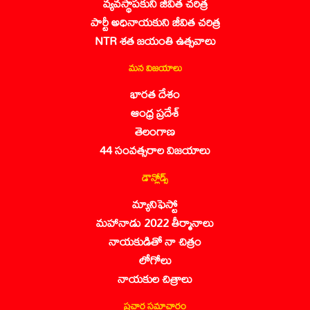
వ్యవస్థాపకుని జీవిత చరిత్ర
పార్టీ అధినాయకుని జీవిత చరిత్ర
NTR శత జయంతి ఉత్సవాలు
మన విజయాలు
భారత దేశం
ఆంధ్ర ప్రదేశ్
తెలంగాణ
44 సంవత్సరాల విజయాలు
డౌన్లోడ్స్
మ్యానిఫెస్టో
మహానాడు 2022 తీర్మానాలు
నాయకుడితో నా చిత్రం
లోగోలు
నాయకుల చిత్రాలు
ప్రచార సమాచారం