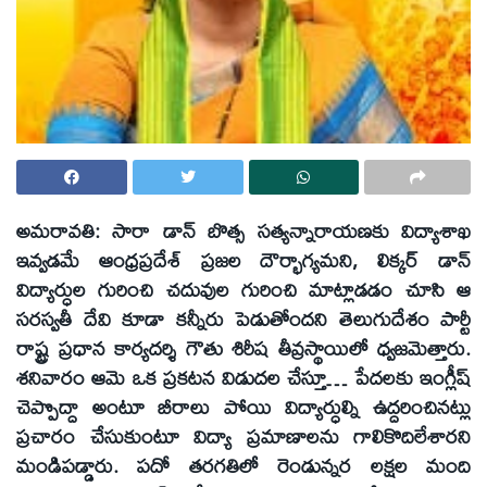
అమరావతి: సారా డాన్ బొత్స సత్యన్నారాయణకు విద్యాశాఖ
ఇవ్వడమే ఆంధ్రప్రదేశ్ ప్రజల దౌర్భాగ్యమని, లిక్కర్ డాన్
విద్యార్ధుల గురించి చదువుల గురించి మాట్లాడడం చూసి ఆ
సరస్వతీ దేవి కూడా కన్నీరు పెడుతోందని తెలుగుదేశం పార్టీ
రాష్ట్ర ప్రధాన కార్యదర్శి గౌతు శిరీష తీవ్రస్థాయిలో ధ్వజమెత్తారు.
శనివారం ఆమె ఒక ప్రకటన విడుదల చేస్తూ… పేదలకు ఇంగ్లీష్
చెప్పొద్దా అంటూ బీరాలు పోయి విద్యార్ధుల్ని ఉద్దరించినట్లు
ప్రచారం చేసుకుంటూ విద్యా ప్రమాణాలను గాలికొదిలేశారని
మండిపడ్డారు. పదో తరగతిలో రెండున్నర లక్షల మంది