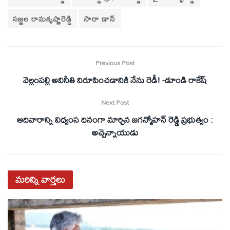
సజ్జల రామకృష్ణారెడ్డి
సారా డాన్
Previous Post
వెల్లంపల్లి అవినీతి నిరూపించడానికి నేను రెడీ! -డూండి రాకేష్
Next Post
ఆదివారాన్ని విధ్వంస దినంగా మార్చిన జగన్మోహన్ రెడ్డి ప్రభుత్వం :
అచ్చెన్నాయుడు
మరిన్ని
వార్తలు