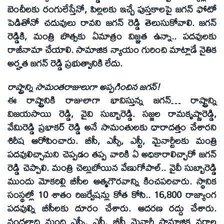
బెంచీలకు రంగులేస్తేనో, పిల్లలకు ఇచ్చే పుస్తకాలపై జగన్ ఫోటో
పెడితోనో చదువులు రావని జగన్ రెడ్డి తెలుసుకోవాలి. జగన్
రెడ్డికి, మంత్రి బొత్సకు ఏమాత్రం విజ్ఞత ఉన్నా.. పదవులకు
రాజీనామా చేయాలి. సామాజిక న్యాయం గురించి మాట్లాడే నైతిక
అర్హత జగన్ రెడ్డి ప్రభుత్వానికి లేదు.
రాష్ట్రాన్ని సామంతరాజులుగా అప్పగించిన జగన్!
ఈ రాష్ట్రానికి రాజులాగా భావిస్తున్న జగన్… రాష్ట్రాన్ని
విజయసాయి రెడ్డి, వైవి సుబ్బారెడ్డి. సజ్జల రామకృష్ణారెడ్డి,
వేమిరెడ్డి ప్రభాకర్ రెడ్డి అనే సామంతులకు ధారాదత్తం చేశారని
శిరీష ఆరోపించారు. బీసీ, ఎస్సీ, ఎస్టీ, మైనార్టీలకు మంత్రి
పదవులిచ్చామని చెప్పడం తప్ప వారికి ఏ అధికారాలిచ్చారో జగన్
రెడ్డి చెప్పాలి. మంత్రి చెల్లుబోయిన వేణుగోపాల్‌.. వైవీ సుబ్బారెడ్డి
ముందు మోకరిల్లి బీసీల ఆత్మగౌరవాన్ని కించపరిచారు. స్థానిక
సంస్థల్లో 10 శాతం రిజర్వేషన్లు కోత కోసి.. 16,800 రాజ్యాంగ
పదవుల్ని బీసీలకు దూరం చేశారు. ఆదరణ రద్దు చేశారు.
వందలాది మంది ఎస్సీ, ఎస్టీ, బీసీ మైనార్టీ సామాజిక వర్గాల