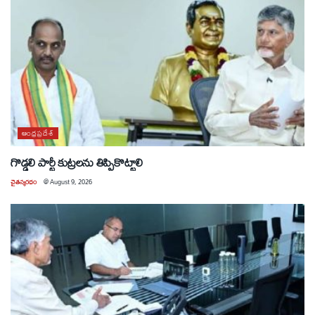
ఆంధ్రప్రదేశ్
గొడ్డలి పార్టీ కుట్రలను తిప్పికొట్టాలి
చైతన్యరధం
@
August 9, 2026