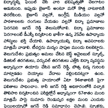
విద్యార్ధుల్ని ఫెయిల్ చేసి వారి భవిష్యత్తుతో చెలగాటం
ఆడుకుంది. ఇప్పుడు బైజూస్ అంటూ మరో కొత్త నాటకానికి
తెరలేపింది. బైజూస్ వల్లనో, ఇంగ్లీష్ మీడియం వల్లనో
పాఠశాలలకు రంగులు వేయడం వల్లనో విద్యా ప్రమాణాలు
పెరగవని జగన్ రెడ్డి తెలుసుకోవాలి. విద్యా ప్రమాణాలు
పెరగాలంటే డీఎస్సీ నిర్వహించి ఖాళీగా ఉన్న 25వేల ఉపాధ్యాయ
పోస్టులు భర్తీ చేయాలి. ఉపాధ్యాయుల్ని విద్యా అవసరాలకు
మాత్రమే వాడాలి. టీచర్లను మద్యం షాపుల ముందు నిలబెట్టారు.
తెలుగుదేశం ప్రభుత్వం అమలు చేసిన బెస్ట్ అవైలబుల్ స్కూల్స్,
డిజిటల్ తరగతులు, వర్చువల్ తరగతులు ఎత్తేసి విద్యా వ్యవస్థను
అధ్వాన్నంగా తయారు చేసిన జగన్ రెడ్డి, బొత్స విద్య గురించి
మాట్లాడడం దెయ్యాలు వేదాలు వల్లించినట్లుగా ఉంది.
తెలుగుదేశం ప్రభుత్వ హయాంలో ఏటా 94శాతానికి పైగా
ఫలితాలు సాధించాం. కానీ జగన్ రెడ్డి అధికారంలోకి వచ్చాక
తొలిసారి నిర్వహించిన పరీక్షల్లోనే అధ్వాన్నంగా 67శాతం మంది
మాత్రమే పాసై సుమారు రెండున్నర లక్షల మంది ఎందుకు
ఫెయిలయ్యారో జగన్ రెడ్డి సమాధానం చెప్పాలి. స్కూళ్లకు,