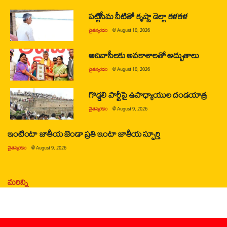
పట్టిసీమ నీటితో కృష్ణా డెల్టా కళకళ
చైతన్యరధం
@
August 10, 2026
ఆదివాసీలకు అవకాశాలతో అద్భుతాలు
చైతన్యరధం
@
August 10, 2026
గొడ్డలి పార్టీపై ఉపాధ్యాయుల దండయాత్ర
చైతన్యరధం
@
August 9, 2026
ఇంటింటా జాతీయ జెండా ప్రతి ఇంటా జాతీయ స్ఫూర్తి
చైతన్యరధం
@
August 9, 2026
మరిన్ని