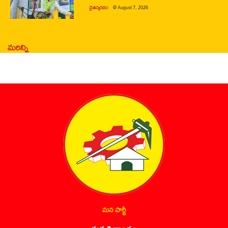
చైతన్యరధం
@
August 7, 2026
మరిన్ని
మన పార్టీ