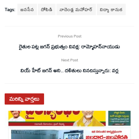
Tags:
జనసేన
దోపిడి
నాదెండ్ల మనోహర్‌
విద్యా కానుక
Previous Post
రైతుల పట్ల జగన్‌ ప్రభుత్వం వివక్ష: రామ్మోహన్‌నాయుడు
Next Post
వియ్‌ హేట్‌ జగన్‌ అని.. దళితులు నినదిస్తున్నారు: వర్ల
మరిన్ని
వార్తలు