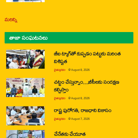
మరిన్ని
తాజా సంఘటనలు
జీఐ ట్యాగ్‌తో కుప్పడం పట్టుకు మరింత
విశిష్టత
చైతన్యరధం
@
August 8, 2026
చట్టం చేస్తున్నాం…బీసీలకు సంరక్షణ
కల్పిస్తాం
చైతన్యరధం
@
August 8, 2026
రాష్ట్ర పురోగతి, రాజధాని వికాసం
చైతన్యరధం
@
August 7, 2026
చేనేతకు చేయూత