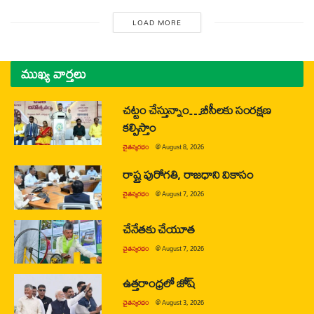
LOAD MORE
ముఖ్య వార్తలు
చట్టం చేస్తున్నాం…బీసీలకు సంరక్షణ
కల్పిస్తాం
చైతన్యరధం
@
August 8, 2026
రాష్ట్ర పురోగతి, రాజధాని వికాసం
చైతన్యరధం
@
August 7, 2026
చేనేతకు చేయూత
చైతన్యరధం
@
August 7, 2026
ఉత్తరాంధ్రలో జోష్
చైతన్యరధం
@
August 3, 2026