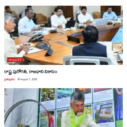
ఆంధ్రప్రదేశ్
రాష్ట్ర పురోగతి, రాజధాని వికాసం
చైతన్యరధం
@
August 7, 2026