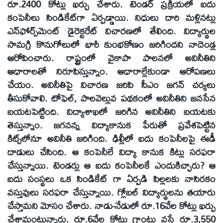
రూ.2400 కోట్లు ఖర్చు చేశారు. టెండర్‌ ప్రక్రియలో ఐదు
కంపెనీలు సిండికేట్‌గా ఏర్పడ్డాయి. నిధులు దారి మళ్లినట్లు
ఎన్‌ఫోర్స్‌మెంట్‌ డైరెక్టరేట్‌ విచారణలో తేలింది. విద్యార్థుల
సామగ్రి కొనుగోలులో భారీ కుంభకోణం జరిగిందని నాదెండ్ల
ఆరోపించారు. రాష్ట్రంలో వైకాపా పాలనలో అవినీతిని
ఆధారాలతో నిరూపిస్తున్నాం. ఆధారాల్లేకుండా ఆరోపణలు
చేయం. అవినీతిపై విచారణ జరిపి సీఎం జగన్‌ చర్యలు
తీసుకోవాలి. టోఫెల్‌, పాలవెల్లువ పథకంలో అవినీతిని జనసేన
బయటపెట్టింది. విద్యాశాఖలో జరిగిన అవినీతిని బయటకు
తెస్తున్నాం. జగనన్న విద్యాకానుక పేరుతో ప్రవేశపెట్టిన
కిట్స్‌లోనూ అవినీతి జరిగింది. ఢిల్లీలో ఐదు కంపెనీలపై ఈడీ
దాడులు చేసింది. ఆ కంపెనీలే విద్యా కానుక కిట్లు సరఫరా
చేస్తున్నాయి. టెండర్లు ఆ ఐదు కంపెనీలకే ఎందుకిచ్చారు? ఆ
ఐదు సంస్థలు ఒక సిండికేట్‌ గా ఏర్పడి పిల్లలకు నాసిరకం
వస్తువులు సరఫరా చేస్తున్నాయి. గ్లోబల్‌ విద్యార్థులను తయారు
చేస్తామని మోసం చేశారు. నాడు-నేడులో రూ.16వేల కోట్లు ఖర్చు
చేశామంటున్నారు. రూ.6వేల కోట్లు గ్రాంట్లు వస్తే రూ.3,550