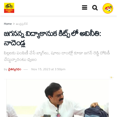
Home
ఆంధ్రప్రదేశ్
జగనన్న విద్యాకానుక కిట్స్‌ లో అవినీతి:
నాదెండ్ల
పిల్లలకు పంపిణీ చేసే బ్యాగ్‌లు, షూలు దాంట్లో కూడా జగన్ రెడ్డి దోపిడీ
చేస్టున్నారంటు ధ్వజం
by
చైతన్యరధం
Nov 15, 2023 at 3:50pm