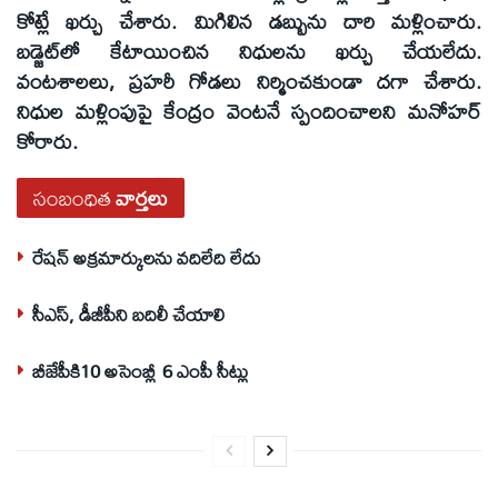
కోట్లే ఖర్చు చేశారు. మిగిలిన డబ్బును దారి మళ్లించారు.
బడ్జెట్‌లో కేటాయించిన నిధులను ఖర్చు చేయలేదు.
వంటశాలలు, ప్రహరీ గోడలు నిర్మించకుండా దగా చేశారు.
నిధుల మళ్లింపుపై కేంద్రం వెంటనే స్పందించాలని మనోహర్‌
కోరారు.
సంబంధిత
వార్తలు
రేషన్‌ అక్రమార్కులను వదిలేది లేదు
సీఎస్‌, డీజీపీని బదిలీ చేయాలి
బీజేపీకి10 అసెంబ్లీ 6 ఎంపీ సీట్లు