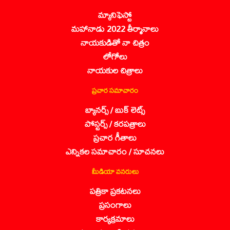
మ్యానిఫెస్టో
మహానాడు 2022 తీర్మానాలు
నాయకుడితో నా చిత్రం
లోగోలు
నాయకుల చిత్రాలు
ప్రచార సమాచారం
బ్యానర్స్ / బుక్ లెట్స్
పోస్టర్స్ / కరపత్రాలు
ప్రచార గీతాలు
ఎన్నికల సమాచారం / సూచనలు
మీడియా వనరులు
పత్రికా ప్రకటనలు
ప్రసంగాలు
కార్యక్రమాలు