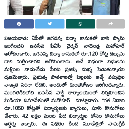
విజయవాడ:
ఏపీలో జగనన్న విద్యా కానుకలో భారీ స్కామ్‌
జరిగిందని జనసేన పీఏసీ ఛైర్మన్‌ నాదెండ్ల మనోహర్‌
ఆరోపించారు. జగనన్న విద్యా కానుకలో రూ.120 కోట్ల డబ్బును
దారి మళ్లించారని ఆరోపించారు. అదే విధంగా నిధులను
మళ్లించి నాడు-నేడు పేరిట ప్రజల్ని మభ్య పెడుతున్నారని
ధ్వజమెత్తారు. ప్రభుత్వ పాఠశాలల్లో పిల్లలకు ఇచ్చే వస్తువుల
నాణ్యత సరిగా లేదని, అందులో కుంభకోణం జరిగిందన్నారు.
మంగళగిరిలోని జనసేన పార్టీ కార్యాలయంలో నిర్వహించిన
మీడియా సమావేశంలో మనోహర్‌ మాట్లాడారు. ‘‘గత ఏడాది
రూ.1050 కోట్లతో విద్యార్థులకు బ్యాగులు, షూస్‌ కొనుగోలు
చేశారు. 42 లక్షల మంది పేద విద్యార్థుల కోసం కొనుగోలు
ఆర్డర్లు ఇచ్చారు. ఈ పథకం కింద మూడేళ్లలో సామగ్రికి