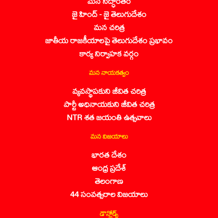
మన సిద్ధాంతం
జై హింద్ - జై తెలుగుదేశం
మన చరిత్ర
జాతీయ రాజకీయాలపై తెలుగుదేశం ప్రభావం
కార్య నిర్వాహక వర్గం
మన నాయకత్వం
వ్యవస్థాపకుని జీవిత చరిత్ర
పార్టీ అధినాయకుని జీవిత చరిత్ర
NTR శత జయంతి ఉత్సవాలు
మన విజయాలు
భారత దేశం
ఆంధ్ర ప్రదేశ్
తెలంగాణ
44 సంవత్సరాల విజయాలు
డౌన్లోడ్స్