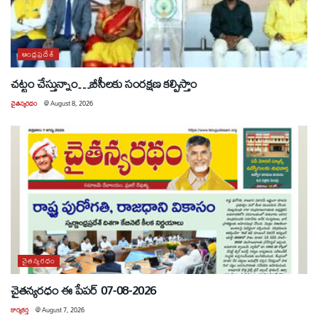
ఆంధ్రప్రదేశ్
చట్టం చేస్తున్నాం…బీసీలకు సంరక్షణ కల్పిస్తాం
చైతన్యరధం
@
August 8, 2026
చైతన్యరధం
చైతన్యరధం ఈ పేపర్ 07-08-2026
కార్యకర్త
@
August 7, 2026