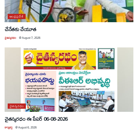
ఆంధ్రప్రదేశ్
చేనేతకు చేయూత
చైతన్యరధం
@
August 7, 2026
చైతన్యరధం
చైతన్యరధం ఈ పేపర్ 06-08-2026
కార్యకర్త
@
August 6, 2026