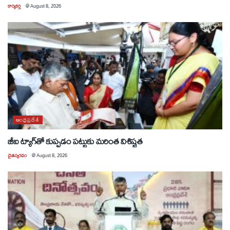
కార్యకర్త
@
August 8, 2026
ఆంధ్రప్రదేశ్
జీఐ ట్యాగ్‌తో కుప్పడం పట్టుకు మరింత విశిష్టత
చైతన్యరధం
@
August 8, 2026