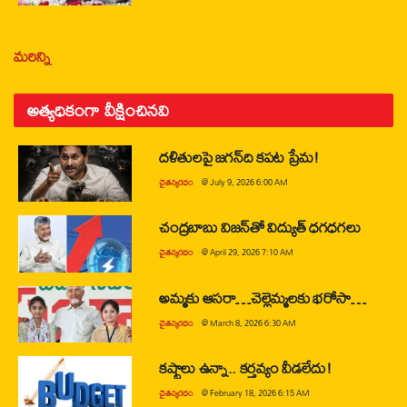
మరిన్ని
అత్యధికంగా వీక్షించినవి
దళితులపై జగన్‌ది కపట ప్రేమ!
చైతన్యరధం
@
July 9, 2026 6:00 AM
చంద్రబాబు విజన్‌తో విద్యుత్ ధగధగలు
చైతన్యరధం
@
April 29, 2026 7:10 AM
అమ్మకు ఆసరా…చెల్లెమ్మలకు భరోసా…
చైతన్యరధం
@
March 8, 2026 6:30 AM
కష్టాలు ఉన్నా.. కర్తవ్యం వీడలేదు!
చైతన్యరధం
@
February 18, 2026 6:15 AM