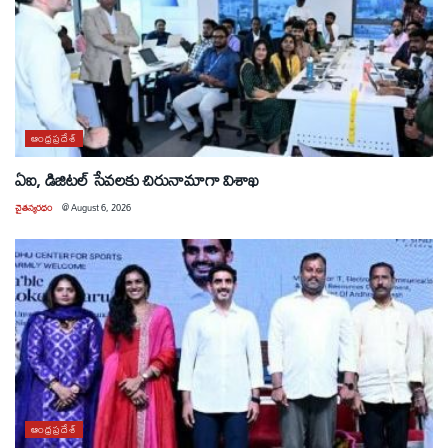
ఆంధ్రప్రదేశ్
ఏఐ, డిజిటల్ సేవలకు చిరునామాగా విశాఖ
చైతన్యరధం
@
August 6, 2026
ఆంధ్రప్రదేశ్