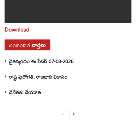
Download
సంబంధిత
వార్తలు
చైతన్యరధం ఈ పేపర్ 07-08-2026
రాష్ట్ర పురోగతి, రాజధాని వికాసం
చేనేతకు చేయూత