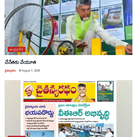
ఆంధ్రప్రదేశ్
చేనేతకు చేయూత
చైతన్యరధం
@
August 7, 2026