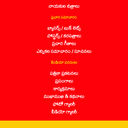
నాయకుల చిత్రాలు
ప్రచార సమాచారం
బ్యానర్స్ / బుక్ లెట్స్
పోస్టర్స్ / కరపత్రాలు
ప్రచార గీతాలు
ఎన్నికల సమాచారం / సూచనలు
మీడియా వనరులు
పత్రికా ప్రకటనలు
ప్రసంగాలు
కార్యక్రమాలు
ముఖాముఖి & కథనాలు
ఫోటో గ్యాలరీ
వీడియో గ్యాలరీ