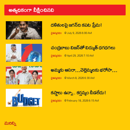
అత్యధికంగా వీక్షించినవి
దళితులపై జగన్‌ది కపట ప్రేమ!
చైతన్యరధం
@
July 9, 2026 6:00 AM
చంద్రబాబు విజన్‌తో విద్యుత్ ధగధగలు
చైతన్యరధం
@
April 29, 2026 7:10 AM
అమ్మకు ఆసరా…చెల్లెమ్మలకు భరోసా…
చైతన్యరధం
@
March 8, 2026 6:30 AM
కష్టాలు ఉన్నా.. కర్తవ్యం వీడలేదు!
చైతన్యరధం
@
February 18, 2026 6:15 AM
మరిన్ని