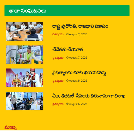
తాజా సంఘటనలు
రాష్ట్ర పురోగతి, రాజధాని వికాసం
చైతన్యరధం
@
August 7, 2026
చేనేతకు చేయూత
చైతన్యరధం
@
August 7, 2026
వైఫల్యాలను చూసి భయపడొద్దు
చైతన్యరధం
@
August 6, 2026
ఏఐ, డిజిటల్ సేవలకు చిరునామాగా విశాఖ
చైతన్యరధం
@
August 6, 2026
మరిన్ని