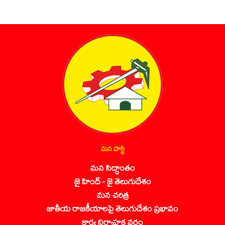
మన పార్టీ
మన సిద్ధాంతం
జై హింద్ - జై తెలుగుదేశం
మన చరిత్ర
జాతీయ రాజకీయాలపై తెలుగుదేశం ప్రభావం
కార్య నిర్వాహక వర్గం