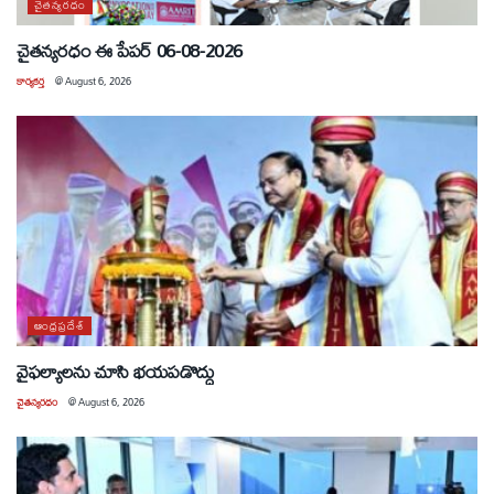
చైతన్యరధం
చైతన్యరధం ఈ పేపర్ 06-08-2026
కార్యకర్త
@
August 6, 2026
ఆంధ్రప్రదేశ్
వైఫల్యాలను చూసి భయపడొద్దు
చైతన్యరధం
@
August 6, 2026