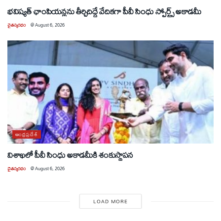
భవిష్యత్ ఛాంపియన్లను తీర్చిదిద్దే వేదికగా పీవీ సింధు స్పోర్ట్స్ అకాడమీ
చైతన్యరధం
@
August 6, 2026
ఆంధ్రప్రదేశ్
విశాఖలో పీవీ సింధు అకాడమీకి శంకుస్థాపన
చైతన్యరధం
@
August 6, 2026
LOAD MORE