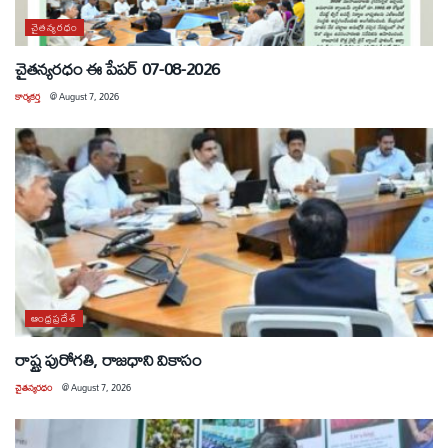
చైతన్యరధం
చైతన్యరధం ఈ పేపర్ 07-08-2026
కార్యకర్త
@
August 7, 2026
ఆంధ్రప్రదేశ్
రాష్ట్ర పురోగతి, రాజధాని వికాసం
చైతన్యరధం
@
August 7, 2026