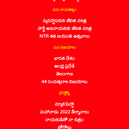
మన నాయకత్వం
వ్యవస్థాపకుని జీవిత చరిత్ర
పార్టీ అధినాయకుని జీవిత చరిత్ర
NTR శత జయంతి ఉత్సవాలు
మన విజయాలు
భారత దేశం
ఆంధ్ర ప్రదేశ్
తెలంగాణ
44 సంవత్సరాల విజయాలు
డౌన్లోడ్స్
మ్యానిఫెస్టో
మహానాడు 2022 తీర్మానాలు
నాయకుడితో నా చిత్రం
లోగోలు