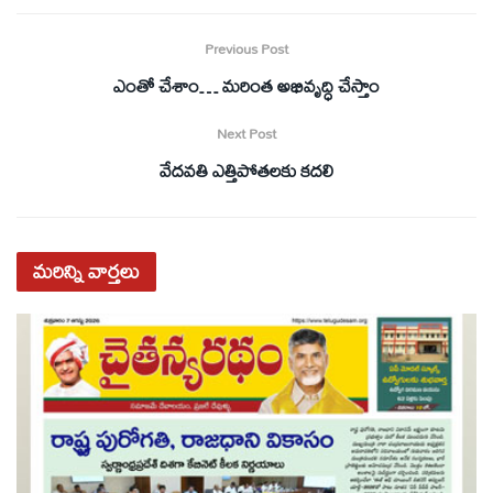
Previous Post
ఎంతో చేశాం… మరింత అభివృద్ధి చేస్తాం
Next Post
వేదవతి ఎత్తిపోతలకు కదలి
మరిన్ని
వార్తలు