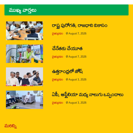
ముఖ్య వార్తలు
రాష్ట్ర పురోగతి, రాజధాని వికాసం
చైతన్యరధం
@
August 7, 2026
చేనేతకు చేయూత
చైతన్యరధం
@
August 7, 2026
ఉత్తరాంధ్రలో జోష్
చైతన్యరధం
@
August 3, 2026
ఏపీ, ఆస్ట్రేలియా మధ్య నాలుగు ఒప్పందాలు
చైతన్యరధం
@
August 3, 2026
మరిన్ని