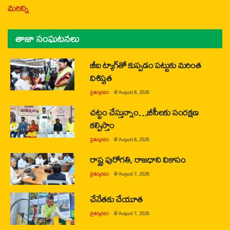
మరిన్ని
తాజా సంఘటనలు
జీఐ ట్యాగ్‌తో కుప్పడం పట్టుకు మరింత
విశిష్టత
చైతన్యరధం
@
August 8, 2026
చట్టం చేస్తున్నాం…బీసీలకు సంరక్షణ
కల్పిస్తాం
చైతన్యరధం
@
August 8, 2026
రాష్ట్ర పురోగతి, రాజధాని వికాసం
చైతన్యరధం
@
August 7, 2026
చేనేతకు చేయూత
చైతన్యరధం
@
August 7, 2026