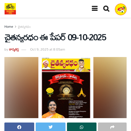
Home
చైతన్యరధం
చైతన్యరధం ఈ పేపర్ 09-10-2025
by
కార్యకర్త
Oct 9, 2025 at 8:05am