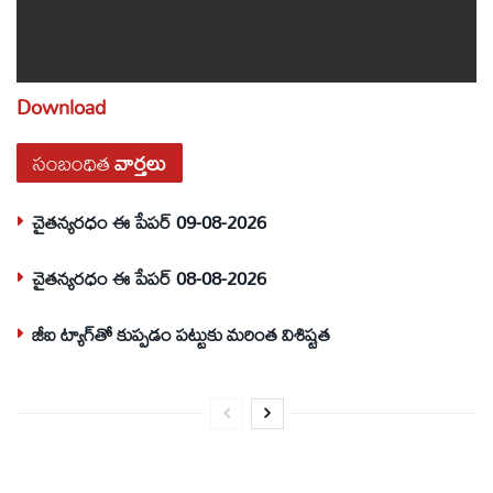
Download
సంబంధిత
వార్తలు
చైతన్యరధం ఈ పేపర్ 09-08-2026
చైతన్యరధం ఈ పేపర్ 08-08-2026
జీఐ ట్యాగ్‌తో కుప్పడం పట్టుకు మరింత విశిష్టత