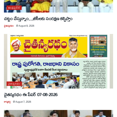
ఆంధ్రప్రదేశ్
చట్టం చేస్తున్నాం…బీసీలకు సంరక్షణ కల్పిస్తాం
చైతన్యరధం
@
August 8, 2026
చైతన్యరధం
చైతన్యరధం ఈ పేపర్ 07-08-2026
కార్యకర్త
@
August 7, 2026