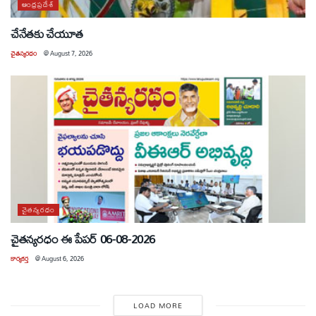
ఆంధ్రప్రదేశ్
చేనేతకు చేయూత
చైతన్యరధం
@
August 7, 2026
చైతన్యరధం
చైతన్యరధం ఈ పేపర్ 06-08-2026
కార్యకర్త
@
August 6, 2026
LOAD MORE