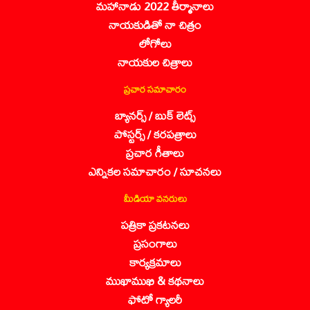
మహానాడు 2022 తీర్మానాలు
నాయకుడితో నా చిత్రం
లోగోలు
నాయకుల చిత్రాలు
ప్రచార సమాచారం
బ్యానర్స్ / బుక్ లెట్స్
పోస్టర్స్ / కరపత్రాలు
ప్రచార గీతాలు
ఎన్నికల సమాచారం / సూచనలు
మీడియా వనరులు
పత్రికా ప్రకటనలు
ప్రసంగాలు
కార్యక్రమాలు
ముఖాముఖి & కథనాలు
ఫోటో గ్యాలరీ