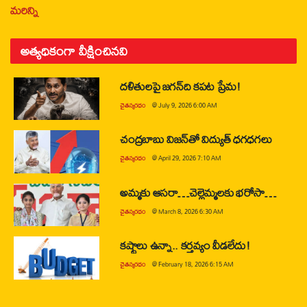
మరిన్ని
అత్యధికంగా వీక్షించినవి
దళితులపై జగన్‌ది కపట ప్రేమ!
చైతన్యరధం
@
July 9, 2026 6:00 AM
చంద్రబాబు విజన్‌తో విద్యుత్ ధగధగలు
చైతన్యరధం
@
April 29, 2026 7:10 AM
అమ్మకు ఆసరా…చెల్లెమ్మలకు భరోసా…
చైతన్యరధం
@
March 8, 2026 6:30 AM
కష్టాలు ఉన్నా.. కర్తవ్యం వీడలేదు!
చైతన్యరధం
@
February 18, 2026 6:15 AM