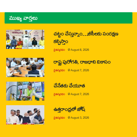
ముఖ్య వార్తలు
చట్టం చేస్తున్నాం…బీసీలకు సంరక్షణ
కల్పిస్తాం
చైతన్యరధం
@
August 8, 2026
రాష్ట్ర పురోగతి, రాజధాని వికాసం
చైతన్యరధం
@
August 7, 2026
చేనేతకు చేయూత
చైతన్యరధం
@
August 7, 2026
ఉత్తరాంధ్రలో జోష్
చైతన్యరధం
@
August 3, 2026