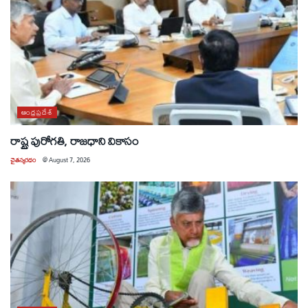
ఆంధ్రప్రదేశ్
రాష్ట్ర పురోగతి, రాజధాని వికాసం
చైతన్యరధం
@
August 7, 2026