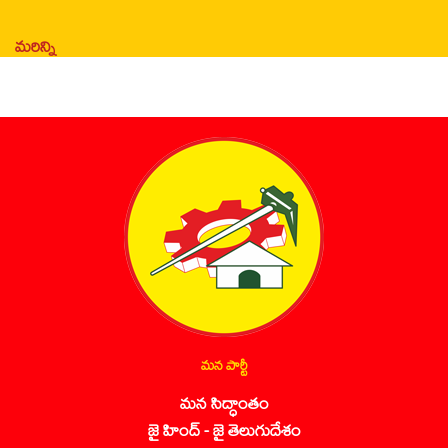
మరిన్ని
మన పార్టీ
మన సిద్ధాంతం
జై హింద్ - జై తెలుగుదేశం