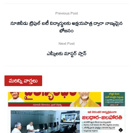
Previous Post
నూజివీడు ట్రిపుల్ ఐటీ విద్యార్థులకు అక్షయపాత్ర ద్వారా నాణ్యమైన
భోజనం
Next Post
ఎమ్సీలకు మాస్టర్ ప్లాన్
మరిన్ని
వార్తలు