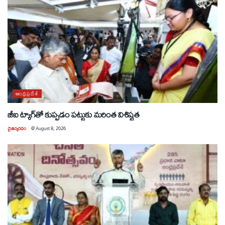
ఆంధ్రప్రదేశ్
జీఐ ట్యాగ్‌తో కుప్పడం పట్టుకు మరింత విశిష్టత
చైతన్యరధం
@
August 8, 2026