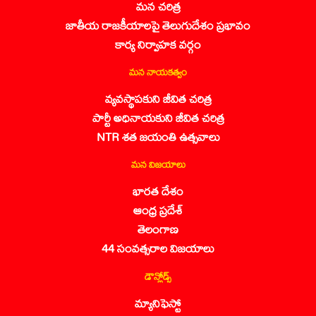
మన చరిత్ర
జాతీయ రాజకీయాలపై తెలుగుదేశం ప్రభావం
కార్య నిర్వాహక వర్గం
మన నాయకత్వం
వ్యవస్థాపకుని జీవిత చరిత్ర
పార్టీ అధినాయకుని జీవిత చరిత్ర
NTR శత జయంతి ఉత్సవాలు
మన విజయాలు
భారత దేశం
ఆంధ్ర ప్రదేశ్
తెలంగాణ
44 సంవత్సరాల విజయాలు
డౌన్లోడ్స్
మ్యానిఫెస్టో