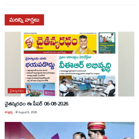
మరిన్ని
వార్తలు
చైతన్యరధం
చైతన్యరధం ఈ పేపర్ 06-08-2026
కార్యకర్త
@
August 6, 2026