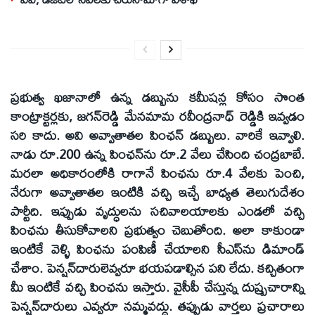
ప్రభుత్వ ఖజానాలో ఉన్న డబ్బును కమీషన్ల కోసం సొంత
కాంట్రాక్టర్లకు, జగన్‌రెడ్డి మేనమామ రవీంద్రనాధ్‌ రెడ్డికి ఇవ్వడం
సరి కాదు. అవి అవ్వాతాతల పింఛన్‌ డబ్బులు. వారికే ఇవ్వాలి.
నాడు రూ.200 ఉన్న పింఛన్‌ను రూ.2 వేలు చేసింది చంద్రబాబే.
మరలా అధికారంలోకి రాగానే పింఛను రూ.4 వేలకు పెంచి,
నేరుగా అవ్వాతాతల ఇంటికి వచ్చి ఇచ్చే బాధ్యత తెలుగుదేశం
పార్టీది. ఇప్పుడు వృద్ధులను సచివాలయాలకు ఎండలో వచ్చి
పింఛను తీసుకోవాలని ప్రభుత్వం చెబుతోంది. అలా కాకుండా
ఇంటికే వెళ్ళి పింఛను పంపిణీ చేయాలని సీఎస్‌ను డిమాండ్‌
చేశాం. పెన్షన్‌దారులెవ్వరూ భయపడాల్సిన పని లేదు. కచ్చితంగా
మీ ఇంటికే వచ్చి పింఛను ఇస్తారు. వైసీపీ చేస్తున్న దుష్ప్రచారాన్ని
పెన్షన్‌దారులు ఎవ్వరూ నమ్మవద్దు. తప్పుడు వార్తలు ప్రచారాలు