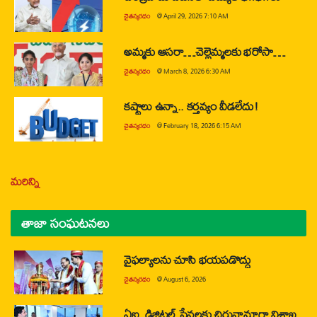
చైతన్యరధం
@
April 29, 2026 7:10 AM
అమ్మకు ఆసరా…చెల్లెమ్మలకు భరోసా…
చైతన్యరధం
@
March 8, 2026 6:30 AM
కష్టాలు ఉన్నా.. కర్తవ్యం వీడలేదు!
చైతన్యరధం
@
February 18, 2026 6:15 AM
మరిన్ని
తాజా సంఘటనలు
వైఫల్యాలను చూసి భయపడొద్దు
చైతన్యరధం
@
August 6, 2026
ఏఐ, డిజిటల్ సేవలకు చిరునామాగా విశాఖ