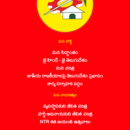
మన పార్టీ
మన సిద్ధాంతం
జై హింద్ - జై తెలుగుదేశం
మన చరిత్ర
జాతీయ రాజకీయాలపై తెలుగుదేశం ప్రభావం
కార్య నిర్వాహక వర్గం
మన నాయకత్వం
వ్యవస్థాపకుని జీవిత చరిత్ర
పార్టీ అధినాయకుని జీవిత చరిత్ర
NTR శత జయంతి ఉత్సవాలు