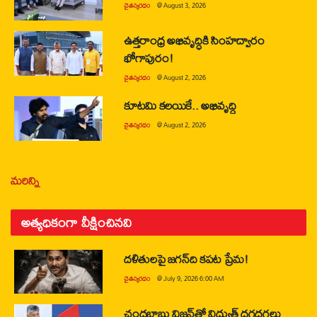
చైతన్యరధం
@
August 3, 2026
ఉత్తరాంధ్ర అభివృద్ధికి సింహద్వారం
భోగాపురం!
చైతన్యరధం
@
August 2, 2026
కూటమి కలయికే.. అభివృద్ధి
చైతన్యరధం
@
August 2, 2026
మరిన్ని
అత్యధికంగా వీక్షించినవి
దళితులపై జగన్‌ది కపట ప్రేమ!
చైతన్యరధం
@
July 9, 2026 6:00 AM
చంద్రబాబు విజన్‌తో విద్యుత్ ధగధగలు