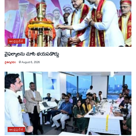
ఆంధ్రప్రదేశ్
వైఫల్యాలను చూసి భయపడొద్దు
చైతన్యరధం
@
August 6, 2026
ఆంధ్రప్రదేశ్