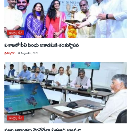
ఆంధ్రప్రదేశ్
విశాఖలో పీవీ సింధు అకాడమీకి శంకుస్థాపన
చైతన్యరధం
@
August 6, 2026
ఆంధ్రప్రదేశ్
ప్రజల ఆకాంక్షలు నెరవేర్చేలా వీఈఆర్ అభివృద్ధి