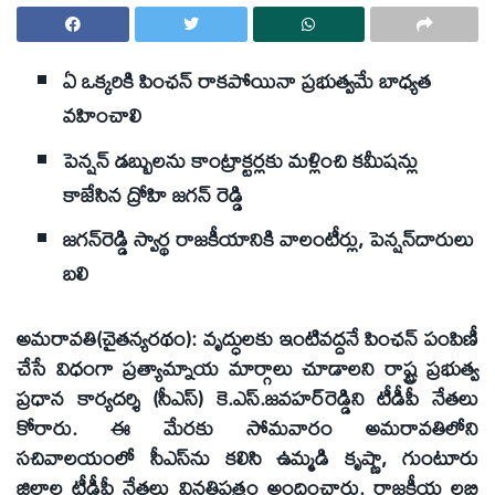
ఏ ఒక్కరికి పింఛన్‌ రాకపోయినా ప్రభుత్వమే బాధ్యత
వహించాలి
పెన్షన్‌ డబ్బులను కాంట్రాక్టర్లకు మళ్లించి కమీషన్లు
కాజేసిన ద్రోహి జగన్‌ రెడ్డి
జగన్‌రెడ్డి స్వార్థ రాజకీయానికి వాలంటీర్లు, పెన్షన్‌దారులు
బలి
అమరావతి(చైతన్యరథం): వృద్ధులకు ఇంటివద్దనే పింఛన్‌ పంపిణీ
చేసే విధంగా ప్రత్యామ్నాయ మార్గాలు చూడాలని రాష్ట్ర ప్రభుత్వ
ప్రధాన కార్యదర్శి (సీఎస్‌) కె.ఎస్‌.జవహర్‌రెడ్డిని టీడీపీ నేతలు
కోరారు. ఈ మేరకు సోమవారం అమరావతిలోని
సచివాలయంలో సీఎస్‌ను కలిసి ఉమ్మడి కృష్ణా, గుంటూరు
జిల్లాల టీడీపీ నేతలు వినతిపత్రం అందించారు. రాజకీయ లబ్ధి