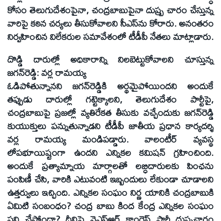
కోసం తెలుగుదేశంపైనా, చంద్రబాబుపైనా దుష్ప్ర చారం చేస్తున్న
వారిపై కఠిన చర్యలు తీసుకోవాలని సీఎస్‌ను కోరారు. అనంతరం
నిర్వహించిన విలేకరుల సమావేశంలో టీడీపీ నేతలు మాట్లాడారు.
దొడ్డి దారుల్లో అధికారాన్ని నిలబెట్టుకోవాలని చూస్తున్న
జగన్‌రెడ్డి: వర్ల రామయ్య
ఓడిపోతున్నానని జగన్‌రెడ్డికి అర్థమైపోయిందని అందుకే
తప్పుడు దారుల్లో గట్టెక్కాలని, తెలుగుదేశం పార్టీపై,
చంద్రబాబుపై ప్రజల్లో వ్యతిరేకత తీసుకు వచ్చేందుకు జగన్‌రెడ్డి
కుయుక్తులు పన్నుతున్నాడని టీడీపీ జాతీయ ప్రధాన కార్యదర్శి
వర్ల రామయ్య మండిపడ్డారు. వాలంటీర్‌ వ్యవస్థ
లోపభూయిష్టంగా ఉందని ఎన్నికల కమిషన్‌ గ్రహించింది.
అందుకే ప్రత్యామ్నాయ మార్గాలతో లబ్ధిదారులకు పింఛను
పంపిణీ చేసి, వారికి ఎటువంటి ఇబ్బందులు లేకుండా చూడాలని
ఉత్తర్వులు ఇచ్చింది. ఎన్నికల సంఘం నిర్ణ యానికి చంద్రబాబుకి
ఏమిటి సంబంధం? చంద్ర బాబు కింద కేంద్ర ఎన్నికల సంఘం
పని చేస్తోందా? దీనిపై వైఎస్‌ఆర్‌ కాంగ్రెస్‌ పార్టీ దుష్ప్రచారం