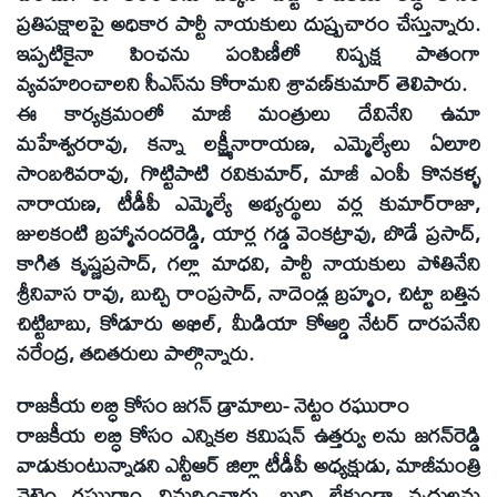
ప్రతిపక్షాలపై అధికార పార్టీ నాయకులు దుష్ప్రచారం చేస్తున్నారు.
ఇప్పటికైనా పింఛను పంపిణీలో నిష్పక్ష పాతంగా
వ్యవహరించాలని సీఎస్‌ను కోరామని శ్రావణ్‌కుమార్‌ తెలిపారు.
ఈ కార్యక్రమంలో మాజీ మంత్రులు దేవినేని ఉమా
మహేశ్వరరావు, కన్నా లక్ష్మీనారాయణ, ఎమ్మెల్యేలు ఏలూరి
సాంబశివరావు, గొట్టిపాటి రవికుమార్‌, మాజీ ఎంపీ కొనకళ్ళ
నారాయణ, టీడీపీ ఎమ్మెల్యే అభ్యర్థులు వర్ల కుమార్‌రాజా,
జులకంటి బ్రహ్మానందరెడ్డి, యార్ల గడ్డ వెంకట్రావు, బొడే ప్రసాద్‌,
కాగిత కృష్ణప్రసాద్‌, గల్లా మాధవి, పార్టీ నాయకులు పోతినేని
శ్రీనివాస రావు, బుచ్చి రాంప్రసాద్‌, నాదెండ్ల బ్రహ్మం, చిట్టా బత్తిన
చిట్టిబాబు, కోడూరు అఖిల్‌, మీడియా కోఆర్డి నేటర్‌ దారపనేని
నరేంద్ర, తదితరులు పాల్గొన్నారు.
రాజకీయ లబ్ధి కోసం జగన్‌ డ్రామాలు- నెట్టం రఘురాం
రాజకీయ లబ్ధి కోసం ఎన్నికల కమిషన్‌ ఉత్తర్వు లను జగన్‌రెడ్డి
వాడుకుంటున్నాడని ఎన్టీఆర్‌ జిల్లా టీడీపీ అధ్యక్షుడు, మాజీమంత్రి
నెట్టెం రఘురాం విమర్శించారు. బుద్ధి లేకుండా వృద్ధులను