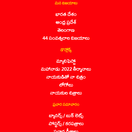
మన విజయాలు
భారత దేశం
ఆంధ్ర ప్రదేశ్
తెలంగాణ
44 సంవత్సరాల విజయాలు
డౌన్లోడ్స్
మ్యానిఫెస్టో
మహానాడు 2022 తీర్మానాలు
నాయకుడితో నా చిత్రం
లోగోలు
నాయకుల చిత్రాలు
ప్రచార సమాచారం
బ్యానర్స్ / బుక్ లెట్స్
పోస్టర్స్ / కరపత్రాలు
ప్రచార గీతాలు