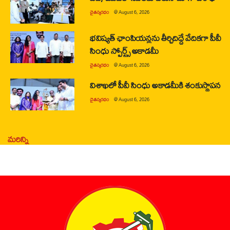
చైతన్యరధం
@
August 6, 2026
భవిష్యత్ ఛాంపియన్లను తీర్చిదిద్దే వేదికగా పీవీ
సింధు స్పోర్ట్స్ అకాడమీ
చైతన్యరధం
@
August 6, 2026
విశాఖలో పీవీ సింధు అకాడమీకి శంకుస్థాపన
చైతన్యరధం
@
August 6, 2026
మరిన్ని