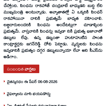
చేస్తోంది. పింఛను రాకపోతే చంద్రబాబే బాధ్యుడని బుద్ధి లేని
ముఖ్యమంత్రి అంటున్నాడు. అవ్వాతాతల్లో ఏ ఒక్కరికి పింఛన్‌
రాకపోయినా దానికి ప్రభుత్వమే బాధ్యత వహించాలి.
లబ్ధిదారులందరికి పింఛను అందేటట్లుగా చూడాల్సింది
ప్రభుత్వమే. వాస్తవానికి పింఛన్లు ఇవ్వడా నికి ప్రభుత్వ ఖజానాలో
డబ్బులు లేవు. ఉన్న డబ్బంతా హుటాహుటిన సొంత
కాంట్రాక్టర్లకు జగన్‌రెడ్డి దోచి పెట్టాడు. వృద్ధులకు పింఛను
ఇవ్వడానికి ప్రభుత్వం దగ్గర డబ్బులున్నాయా లేవా అని సీఎస్‌ను
అడిగాం.
సంబంధిత
వార్తలు
చైతన్యరధం ఈ పేపర్ 06-08-2026
వైఫల్యాలను చూసి భయపడొద్దు
ఏఐ, డిజిటల్ సేవలకు చిరునామాగా విశాఖ