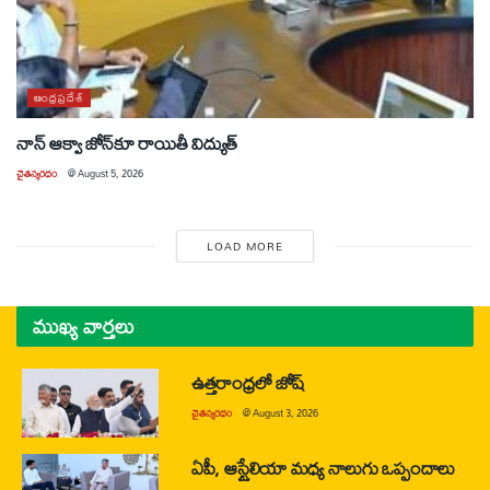
ఆంధ్రప్రదేశ్
నాన్ ఆక్వా జోన్‌కూ రాయితీ విద్యుత్
చైతన్యరధం
@
August 5, 2026
LOAD MORE
ముఖ్య వార్తలు
ఉత్తరాంధ్రలో జోష్
చైతన్యరధం
@
August 3, 2026
ఏపీ, ఆస్ట్రేలియా మధ్య నాలుగు ఒప్పందాలు