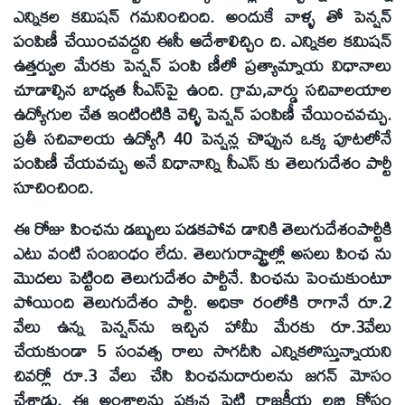
ఎన్నికల కమిషన్‌ గమనించింది. అందుకే వాళ్ళ తో పెన్షన్‌
పంపిణీ చేయించవద్దని ఈసీ ఆదేశాలిచ్చిం ది. ఎన్నికల కమిషన్‌
ఉత్తర్వుల మేరకు పెన్షన్‌ పంపి ణీలో ప్రత్యామ్నాయ విధానాలు
చూడాల్సిన బాధ్యత సీఎస్‌పై ఉంది. గ్రామ,వార్డు సచివాలయాల
ఉద్యోగుల చేత ఇంటింటికి వెళ్ళి పెన్షన్‌ పంపిణీ చేయించవచ్చు.
ప్రతీ సచివాలయ ఉద్యోగి 40 పెన్షన్ల చొప్పున ఒక్క పూటలోనే
పంపిణీ చేయవచ్చు అనే విధానాన్ని సీఎస్‌ కు తెలుగుదేశం పార్టీ
సూచించింది.
ఈ రోజు పింఛను డబ్బులు పడకపోవ డానికి తెలుగుదేశంపార్టీకి
ఎటు వంటి సంబంధం లేదు. తెలుగురాష్ట్రాల్లో అసలు పింఛ ను
మొదలు పెట్టింది తెలుగుదేశం పార్టీనే. పింఛను పెంచుకుంటూ
పోయింది తెలుగుదేశం పార్టీ. అధికా రంలోకి రాగానే రూ.2
వేలు ఉన్న పెన్షన్‌ను ఇచ్చిన హామీ మేరకు రూ.3వేలు
చేయకుండా 5 సంవత్స రాలు సాగదీసి ఎన్నికలొస్తున్నాయని
చివర్లో రూ.3 వేలు చేసి పింఛనుదారులను జగన్‌ మోసం
చేశాడు. ఈ అంశాలను పక్కన పెట్టి రాజకీయ లబ్ధి కోసం