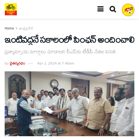
Home
ఆంధ్రప్రదేశ్
ఇంటివద్దనే సకాలంలో పింఛన్‌ అందించాలి
ప్రత్యామ్నాయ మార్గాలు చూడాలని సీఎస్‌కు టీడీపీ నేతల వినతి
by
చైతన్యరధం
Apr 2, 2024 at 7:46am