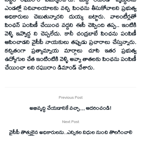
ఎండల్లో సచివాలయాలకు వచ్చి పింఛను తీసుకోవాలని ప్రభుత్వ
అధికారులు చెబుతున్నారని దుయ్య బట్టారు. వాలంటీర్లతో
పింఛన్‌ పంపిణీ చేయించ వద్దని ఈసీ చెప్పింది తప్ప.. ఇంటికి
వెళ్ళి ఇవ్వొద్ద ని చెప్పలేదు. కానీ చంద్రబాబే పింఛను పంపిణీ
ఆపించాడని వైసీపీ నాయకులు తప్పుడు ప్రచారాలు చేస్తున్నారు.
కచ్చితంగా ప్రత్యామ్నాయ మార్గాలు చూసి ఇతర ప్రభుత్వ
ఉద్యోగుల చేత ఇంటింటికి వెళ్ళి అవ్వా తాతలకు పింఛను పంపిణీ
చేయించా లని రఘురాం డిమాండ్‌ చేశారు.
Previous Post
అభివృద్ధి చేయడానికే వచ్చా… ఆదరించండి!
Next Post
వైసీపీ తొత్తులైన అధికారులను..ఎన్నికల విధుల నుంచి తొలగించాలి