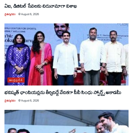
ఏఐ, డిజిటల్ సేవలకు చిరునామాగా విశాఖ
చైతన్యరధం
@
August 6, 2026
ఆంధ్రప్రదేశ్
భవిష్యత్ ఛాంపియన్లను తీర్చిదిద్దే వేదికగా పీవీ సింధు స్పోర్ట్స్ అకాడమీ
చైతన్యరధం
@
August 6, 2026