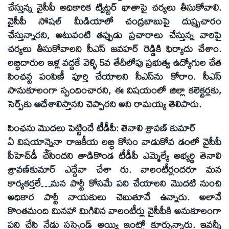
చేస్తున్న వైసీపీ అధికారిక ట్విట్టర్‌ ఖాతాపై చర్యలు తీసుకోవాలి.
వైసీపీ సోషల్‌ మీడియాలో చంద్రబాబుపై దుష్ప్రచారం
చేస్తున్నారని, అటువంటి తప్పుడు ప్రచారాలు చేస్తున్న వారిపై
చర్యలు తీసుకోవాలని సీఎస్‌ జవహర్‌ రెడ్డికి ఫిర్యాదు చేశాం.
లబ్ధిదారుల ఇళ్ల వద్దకే వెళ్ళి 5వ తేదీలోపు ప్రభుత్వ ఉద్యోగుల చేత
పింఛన్ట పంపిణీ పూర్తి చేయాలని సీఎస్‌ను కోరాం. సీఎస్‌
సానుకూలంగా స్పందించారని, ఈ విషయంలో జిల్లా కలెక్టర్లకు,
సెర్ప్‌కు ఆదేశాలిస్తానని చెప్పారని అని రామయ్య తెలిపారు.
పింఛను మొదలు పెట్టిందే టీడీపీ: తెనాలి శ్రావణ్‌ కుమార్‌
ఏ విషయాన్నైనా రాజకీయ లబ్ధి కోసం వాడుకోవ డంలో వైసీపీ
పీహెచ్‌డీ చేసిందని తాడికొండ టీడీపీ ఎమ్మెల్యే అభ్యర్థి తెనాలి
శ్రావణ్‌కుమార్‌ ఎద్దేవా చేశా రు. వాలంటీర్లందరూ మన
కార్యకర్తలే…మన పార్టీ కోసమే పని చేయాలని మొదటి నుంచి
అధికార పార్టీ నాయకులు చెబుతూనే ఉన్నారు. అలానే
కొంతమంది మినహా మిగిలిన వాలంటీర్లు వైసీపీకి అనుకూలంగా
పని చేసి నేడు సస్పెండ్‌ అయ్యి ఇంట్లో కూర్చున్నారు. ఇవన్నీ